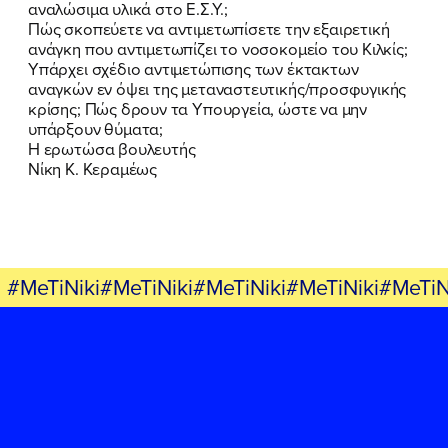
αναλώσιμα υλικά στο Ε.Σ.Υ.;
Πώς σκοπεύετε να αντιμετωπίσετε την εξαιρετική
ανάγκη που αντιμετωπίζει το νοσοκομείο του Κιλκίς;
Υπάρχει σχέδιο αντιμετώπισης των έκτακτων
αναγκών εν όψει της μεταναστευτικής/προσφυγικής
κρίσης; Πώς δρουν τα Υπουργεία, ώστε να μην
υπάρξουν θύματα;
Η ερωτώσα βουλευτής
Νίκη Κ. Κεραμέως
#MeTiNiki#MeTiNiki#MeTiNiki#MeTiNiki#MeTiN