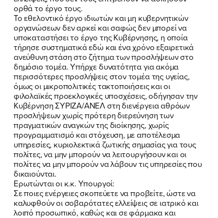
ορθά το έργο τους.
Το εθελοντικό έργο ιδιωτών και μη κυβερνητικών
FB
IN
TW
YT
LN
VB
TIKTOK
οργανώσεων δεν αρκεί και σαφώς δεν μπορεί να
υποκαταστήσει το έργο της Κυβέρνησης, η οποία
τήρησε συστηματικά εδώ και ένα χρόνο εξαιρετικά
ανεύθυνη στάση στο ζήτημα των προσλήψεων στο
δημόσιο τομέα. Υπήρχε δυνατότητα για ακόμα
περισσότερες προσλήψεις στον τομέα της υγείας,
όμως οι μικροπολιτικές τακτοποιήσεις και οι
φιλολαϊκές προεκλογικές υποσχέσεις, οδήγησαν την
Κυβέρνηση ΣΥΡΙΖΑ/ΑΝΕΛ στη διενέργεια αθρόων
προσλήψεων χωρίς πρότερη διερεύνηση των
πραγματικών αναγκών της διοίκησης, χωρίς
προγραμματισμό και στόχευση, με αποτέλεσμα
υπηρεσίες, κυριολεκτικά ζωτικής σημασίας για τους
πολίτες, να μην μπορούν να λειτουργήσουν και οι
πολίτες να μην μπορούν να λάβουν τις υπηρεσίες που
δικαιούνται.
Ερωτώνται οι κ.κ. Υπουργοί:
Σε ποιες ενέργειες σκοπεύετε να προβείτε, ώστε να
καλυφθούν οι σοβαρότατες ελλείψεις σε ιατρικό και
λοιπό προσωπικό, καθώς και σε φάρμακα και