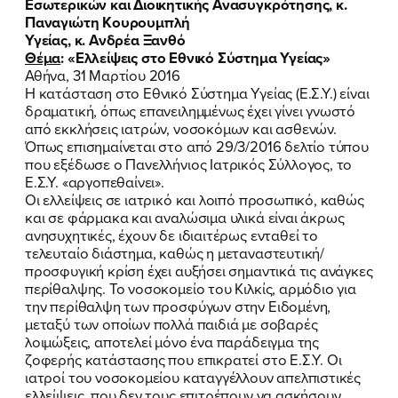
Εσωτερικών και Διοικητικής Ανασυγκρότησης, κ.
Παναγιώτη Κουρουμπλή
Υγείας, κ. Ανδρέα Ξανθό
Θέμα
:
«Ελλείψεις στο Εθνικό Σύστημα Υγείας»
Αθήνα, 31 Μαρτίου 2016
Η κατάσταση στο Εθνικό Σύστημα Υγείας (Ε.Σ.Υ.) είναι
δραματική, όπως επανειλημμένως έχει γίνει γνωστό
από εκκλήσεις ιατρών, νοσοκόμων και ασθενών.
Όπως επισημαίνεται στο από 29/3/2016 δελτίο τύπου
που εξέδωσε ο Πανελλήνιος Ιατρικός Σύλλογος, το
Ε.Σ.Υ. «αργοπεθαίνει».
ΠΟΙΑ ΕΙΜΑΙ
Οι ελλείψεις σε ιατρικό και λοιπό προσωπικό, καθώς
και σε φάρμακα και αναλώσιμα υλικά είναι άκρως
ΕΡΓΟ
ανησυχητικές, έχουν δε ιδιαιτέρως ενταθεί το
τελευταίο διάστημα, καθώς η μεταναστευτική/
προσφυγική κρίση έχει αυξήσει σημαντικά τις ανάγκες
ΕΚΔΗΛΩΣΕΙΣ
περίθαλψης. Το νοσοκομείο του Κιλκίς, αρμόδιο για
την περίθαλψη των προσφύγων στην Ειδομένη,
ΝΕΑ
μεταξύ των οποίων πολλά παιδιά με σοβαρές
λοιμώξεις, αποτελεί μόνο ένα παράδειγμα της
ΕΛΑ ΚΙ ΕΣΥ
ζοφερής κατάστασης που επικρατεί στο Ε.Σ.Υ. Οι
ιατροί του νοσοκομείου καταγγέλλουν απελπιστικές
ελλείψεις, που δεν τους επιτρέπουν να ασκήσουν