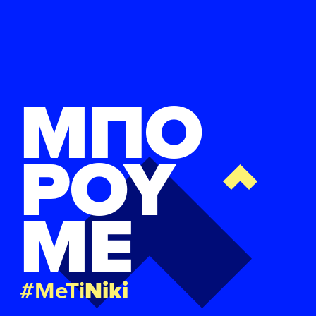
ΜΠΟ
ΡΟΥ
ΜΕ
#MeTi
Niki