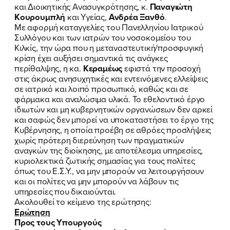
και Διοικητικής Ανασυγκρότησης, κ.
Παναγιώτη
Κουρουμπλή
και Υγείας,
Ανδρέα Ξανθό
.
Με αφορμή καταγγελίες του Πανελληνίου Ιατρικού
Συλλόγου και των ιατρών του νοσοκομείου του
Κιλκίς, την ώρα που η μεταναστευτική/προσφυγική
κρίση έχει αυξήσει σημαντικά τις ανάγκες
περίθαλψης, η κα.
Κεραμέως
εφιστά την προσοχή
στις άκρως ανησυχητικές και εντεινόμενες ελλείψεις
σε ιατρικό και λοιπό προσωπικό, καθώς και σε
φάρμακα και αναλώσιμα υλικά. Το εθελοντικό έργο
ιδιωτών και μη κυβερνητικών οργανώσεων δεν αρκεί
και σαφώς δεν μπορεί να υποκαταστήσει το έργο της
Κυβέρνησης, η οποία προέβη σε αθρόες προσλήψεις
χωρίς πρότερη διερεύνηση των πραγματικών
αναγκών της διοίκησης, με αποτέλεσμα υπηρεσίες,
κυριολεκτικά ζωτικής σημασίας για τους πολίτες
όπως του Ε.Σ.Υ., να μην μπορούν να λειτουργήσουν
και οι πολίτες να μην μπορούν να λάβουν τις
υπηρεσίες που δικαιούνται.
Ακολουθεί το κείμενο της ερώτησης:
Ερώτηση
Προς τους Υπουργούς