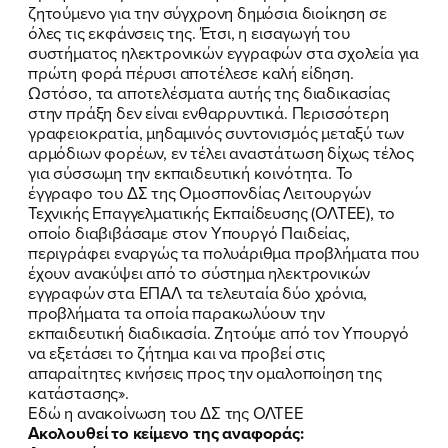
ζητούμενο για την σύγχρονη δημόσια διοίκηση σε
όλες τις εκφάνσεις της. Έτσι, η εισαγωγή του
συστήματος ηλεκτρονικών εγγραφών στα σχολεία για
πρώτη φορά πέρυσι αποτέλεσε καλή είδηση.
Ωστόσο, τα αποτελέσματα αυτής της διαδικασίας
στην πράξη δεν είναι ενθαρρυντικά. Περισσότερη
γραφειοκρατία, μηδαμινός συντονισμός μεταξύ των
αρμόδιων φορέων, εν τέλει αναστάτωση δίχως τέλος
για σύσσωμη την εκπαιδευτική κοινότητα. Το
έγγραφο του ΔΣ της Ομοσπονδίας Λειτουργών
Τεχνικής Επαγγελματικής Εκπαίδευσης (ΟΛΤΕΕ), το
οποίο διαβιβάσαμε στον Υπουργό Παιδείας,
περιγράφει εναργώς τα πολυάριθμα προβλήματα που
έχουν ανακύψει από το σύστημα ηλεκτρονικών
εγγραφών στα ΕΠΑΛ τα τελευταία δύο χρόνια,
προβλήματα τα οποία παρακωλύουν την
ΠΟΙΑ ΕΙΜΑΙ
εκπαιδευτική διαδικασία. Ζητoύμε από τον Υπουργό
να εξετάσει το ζήτημα και να προβεί στις
ΕΡΓΟ
απαραίτητες κινήσεις προς την ομαλοποίηση της
κατάστασης».
ΕΚΔΗΛΩΣΕΙΣ
Εδώ η ανακοίνωση του ΔΣ της ΟΛΤΕΕ
Ακολουθεί το κείμενο της αναφοράς: