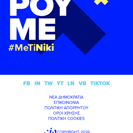
ΡΟΥ
ΜΕ
#MeTi
Niki
FB
IN
TW
YT
LN
VB
TIKTOK
ΝΕΑ ΔΗΜΟΚΡΑΤΙΑ
ΕΠΙΚΟΙΝΩΝΙΑ
ΠΟΛΙΤΙΚΗ ΑΠΟΡΡΗΤΟΥ
ΟΡΟΙ ΧΡΗΣΗΣ
ΠΟΛΙΤΙΚΗ COOKIES
COPYRIGHT 2026