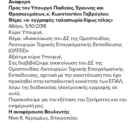
Αναφορά
ΝΕΑ
Προς τον Υπουργό Παιδείας, Έρευνας και
Θρησκευμάτων, κ. Κωνσταντίνο Γαβρόγλου
ΕΛΑ ΚΙ ΕΣΥ
Θέμα: «e- εγγραφές: ταλαιπωρία δίχως τέλος»
Αθήνα, 5/10/2018
Κύριε Υπουργέ,
Θέμα: «Ανακοίνωση του ΔΣ της Ομοσπονδίας
Λειτουργών Τεχνικής Επαγγελματικής Εκπαίδευσης
FB
IN
TW
YT
LN
VB
TIKTOK
(ΟΛΤΕΕ)»
Αξιότιμε κύριε Υπουργέ,
Σας διαβιβάζουμε ανακοίνωση του ΔΣ της
Ομοσπονδίας Λειτουργών Τεχνικής Επαγγελματικής
Εκπαίδευσης, σχετικά με την αναστάτωση που έχει
προκληθεί στην εκπαιδευτική κοινότητα των ΕΠΑΛ,
λόγω της διαδικασίας ηλεκτρονικής εγγραφής σε
αυτά.
Παρακαλούμε για την εξέταση του ζητήματος και την
ενημέρωσή μας.
Η αναφέρουσα Βουλευτής
Νίκη Κ. Κεραμέως, Επικρατείας