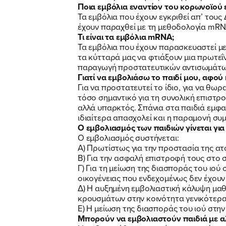
Ποια εμβόλια εναντίον του κορωνοϊού έχ
Τα εμβόλια που έχουν εγκριθεί απ’ τους 
έχουν παραχθεί με τη μεθοδολογία mRNA 
Τι είναι τα εμβόλια mRNA;
Τα εμβόλια που έχουν παρασκευαστεί με
τα κύτταρά μας να φτιάξουν μια πρωτεΐν
παραγωγή προστατευτικών αντισωμάτω
Γιατί να εμβολιάσω το παιδί μου, αφού 
Για να προστατευτεί το ίδιο, για να θωρ
τόσο σημαντικό για τη συνολική επιστρο
αλλά υπαρκτός. Σπάνια στα παιδιά εμφα
ιδιαίτερα απασχολεί και η παραμονή συ
Ο εμβολιασμός των παιδιών γίνεται για
Ο εμβολιασμός συστήνεται:
Α) Πρωτίστως για την προστασία της ατο
Β) Για την ασφαλή επιστροφή τους στο σ
Γ) Για τη μείωση της διασποράς του ιο
οικογένειας που ενδεχομένως δεν έχουν
Δ) Η αυξημένη εμβολιαστική κάλυψη μαθ
κρουσμάτων στην κοινότητα γενικότερα
Ε) Η μείωση της διασποράς του ιού στην
Μπορούν να εμβολιαστούν παιδιά με αλ