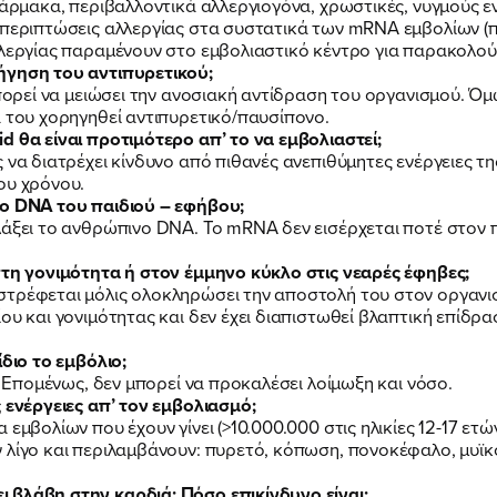
ΕΡΓΟ
φάρμακα, περιβαλλοντικά αλλεργιογόνα, χρωστικές, νυγμούς ε
 περιπτώσεις αλλεργίας στα συστατικά των mRNA εμβολίων (
λλεργίας παραμένουν στο εμβολιαστικό κέντρο για παρακολού
ήγηση του αντιπυρετικού;
ΕΚΔΗΛΩΣΕΙΣ
μπορεί να μειώσει την ανοσιακή αντίδραση του οργανισμού. Ό
α του χορηγηθεί αντιπυρετικό/παυσίπονο.
d θα είναι προτιμότερο απ’ το να εμβολιαστεί;
ΝΕΑ
 να διατρέχει κίνδυνο από πιθανές ανεπιθύμητες ενέργειες τη
ου χρόνου.
το DNA του παιδιού – εφήβου;
λάξει το ανθρώπινο DNA. Το mRNA δεν εισέρχεται ποτέ στον 
ΕΛΑ ΚΙ ΕΣΥ
στη γονιμότητα ή στον έμμηνο κύκλο στις νεαρές έφηβες;
στρέφεται μόλις ολοκληρώσει την αποστολή του στον οργανι
ου και γονιμότητας και δεν έχει διαπιστωθεί βλαπτική επίδρα
ίδιο το εμβόλιο;
ό. Επομένως, δεν μπορεί να προκαλέσει λοίμωξη και νόσο.
FB
IN
TW
YT
LN
VB
TIKTOK
 ενέργειες απ’ τον εμβολιασμό;
εμβολίων που έχουν γίνει (>10.000.000 στις ηλικίες 12-17 ετώ
 λίγο και περιλαμβάνουν: πυρετό, κόπωση, πονοκέφαλο, μυϊκο
 βλάβη στην καρδιά; Πόσο επικίνδυνο είναι;