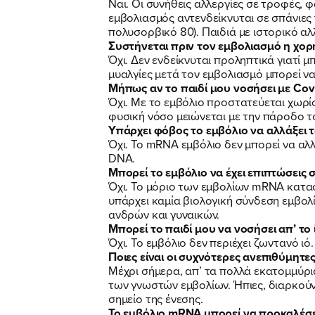
Ναι. Οι συνήθεις αλλεργίες σε τροφές, 
εμβολιασμός αντενδείκνυται σε σπάνιες
πολυσορβικό 80). Παιδιά με ιστορικό α
Συστήνεται πριν τον εμβολιασμό η χορ
Όχι. Δεν ενδείκνυται προληπτικά γιατί 
μυαλγίες μετά τον εμβολιασμό μπορεί ν
Μήπως αν το παιδί μου νοσήσει με Covi
Όχι. Με το εμβόλιο προστατεύεται χωρίς
φυσική νόσο μειώνεται με την πάροδο τ
Υπάρχει φόβος το εμβόλιο να αλλάξει 
Όχι. Το mRNA εμβόλιο δεν μπορεί να αλ
DNA.
Μπορεί το εμβόλιο να έχει επιπτώσεις 
Όχι. Το μόριο των εμβολίων mRNA κατα
υπάρχει καμία βιολογική σύνδεση εμβολί
ανδρών και γυναικών.
Μπορεί το παιδί μου να νοσήσει απ’ το 
Όχι. Το εμβόλιο δεν περιέχει ζωντανό ι
Ποιες είναι οι συχνότερες ανεπιθύμητες
Μέχρι σήμερα, απ’ τα πολλά εκατομμύρια 
των γνωστών εμβολίων. Ήπιες, διαρκούν
σημείο της ένεσης.
Το εμβόλιο mRNA μπορεί να προκαλέσει