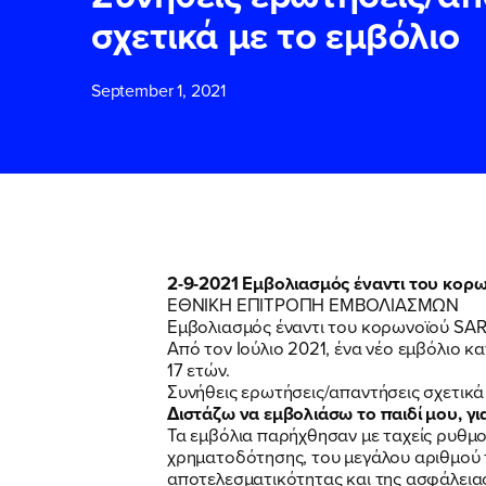
σχετικά με το εμβόλιο
ΕΠΙΘΕΤΟ
ΕΠΙΘΕΤΟ
*
*
September 1, 2021
ΤΗΛΕΦΩΝΟ
ΤΗΛΕΦΩΝΟ
*
EMAIL
EMAIL
*
*
2-9-2021 Εμβολιασμός έναντι του κορω
ΕΘΝΙΚΗ ΕΠΙΤΡΟΠΗ ΕΜΒΟΛΙΑΣΜΩΝ
Εμβολιασμός έναντι του κορωνοϊού SAR
Αποδέχομαι τη
Αποδέχομαι τη
Από τον Ιούλιο 2021, ένα νέο εμβόλιο 
δικτυακού τόπο
δικτυακού τόπο
17 ετών.
Συνήθεις ερωτήσεις/απαντήσεις σχετικά
Διστάζω να εμβολιάσω το παιδί μου, γ
Τα εμβόλια παρήχθησαν με ταχείς ρυθμο
ΥΠΟΒΟΛΗ
ΥΠΟΒΟΛΗ
χρηματοδότησης, του μεγάλου αριθμού τ
αποτελεσματικότητας και της ασφάλειας