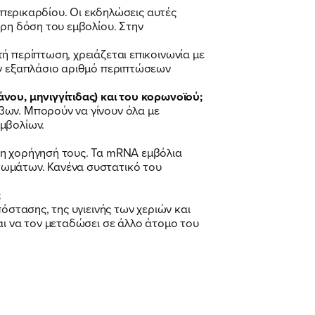
υ περικαρδίου. Οι εκδηλώσεις αυτές
ερη δόση του εμβολίου. Στην
ή περίπτωση, χρειάζεται επικοινωνία με
ον εξαπλάσιο αριθμό περιπτώσεων
νου, μηνιγγίτιδας) και του κορωνοϊού;
βων. Μπορούν να γίνουν όλα με
μβολίων.
τη χορήγησή τους. Τα mRNA εμβόλια
σωμάτων. Κανένα συστατικό του
;
όστασης, της υγιεινής των χεριών και
αι να τον μεταδώσει σε άλλο άτομο του