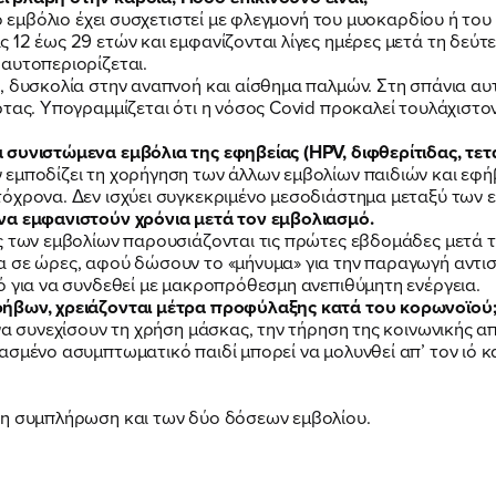
το εμβόλιο έχει συσχετιστεί με φλεγμονή του μυοκαρδίου ή το
 12 έως 29 ετών και εμφανίζονται λίγες ημέρες μετά τη δεύτ
αυτοπεριορίζεται.
, δυσκολία στην αναπνοή και αίσθημα παλμών. Στη σπάνια αυτ
ρτας. Υπογραμμίζεται ότι η νόσος Covid προκαλεί τουλάχιστ
συνιστώμενα εμβόλια της εφηβείας (HPV, διφθερίτιδας, τετά
εμποδίζει τη χορήγηση των άλλων εμβολίων παιδιών και εφή
όχρονα. Δεν ισχύει συγκεκριμένο μεσοδιάστημα μεταξύ των ε
να εμφανιστούν χρόνια μετά τον εμβολιασμό.
ς των εμβολίων παρουσιάζονται τις πρώτες εβδομάδες μετά 
α σε ώρες, αφού δώσουν το «μήνυμα» για την παραγωγή αντι
ό για να συνδεθεί με μακροπρόθεσμη ανεπιθύμητη ενέργεια.
φήβων, χρειάζονται μέτρα προφύλαξης κατά του κορωνοϊού
να συνεχίσουν τη χρήση μάσκας, την τήρηση της κοινωνικής απ
ασμένο ασυμπτωματικό παιδί μπορεί να μολυνθεί απ’ τον ιό κ
τη συμπλήρωση και των δύο δόσεων εμβολίου.