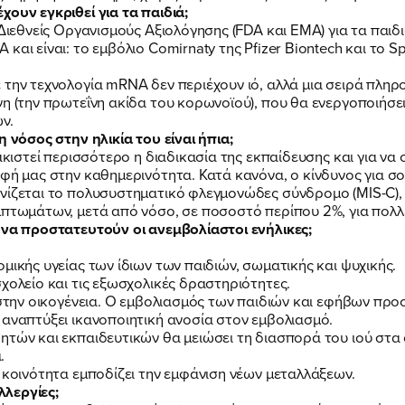
ουν εγκριθεί για τα παιδιά;
Διεθνείς Οργανισμούς Αξιολόγησης (FDA και EMA) για τα παιδιά
και είναι: το εμβόλιο Comirnaty της Pfizer Biontech και το S
 την τεχνολογία mRNA δεν περιέχουν ιό, αλλά μια σειρά πληρ
η (την πρωτεΐνη ακίδα του κορωνοϊού), που θα ενεργοποιήσε
ν.
η νόσος στην ηλικία του είναι ήπια;
ακιστεί περισσότερο η διαδικασία της εκπαίδευσης και για να 
φή μας στην καθημερινότητα. Κατά κανόνα, ο κίνδυνος για σο
νίζεται το πολυσυστηματικό φλεγμονώδες σύνδρομο (MIS-C), π
μπτωμάτων, μετά από νόσο, σε ποσοστό περίπου 2%, για πολλέ
 να προστατευτούν οι ανεμβολίαστοι ενήλικες;
μικής υγείας των ίδιων των παιδιών, σωματικής και ψυχικής.
χολείο και τις εξωσχολικές δραστηριότητες.
ύ στην οικογένεια. Ο εμβολιασμός των παιδιών και εφήβων πρ
 αναπτύξει ικανοποιητική ανοσία στον εμβολιασμό.
ΠΟΙΑ ΕΙΜΑΙ
ητών και εκπαιδευτικών θα μειώσει τη διασπορά του ιού στα
.
 κοινότητα εμποδίζει την εμφάνιση νέων μεταλλάξεων.
λεργίες;