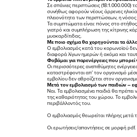
Σε σπάνιες περιπτώσεις (18:1.000.000) 
συνήθως αφορούν νέους άρρενες ηλικίας
πλειονότητα των περιπτώσεων, η νόσος 
Τα συμπτώματα είναι: πόνος στο στήθος
γιατρό και συμπλήρωση της κίτρινης κά
μυοκαρδίτιδας.
Με ποιο σχήμα θα χορηγούνται τα άλλα 
Ο εμβολιασμός κατά του κορωνοϊού δεν 
διαφορά λίγων ημερών ή ακόμα και ταυτ
Φοβάμαι για παρενέργειες που μπορεί 
Οι περισσότερες ανεπιθύμητες ενέργειε
καταστρέφονται απ’ τον οργανισμό μέσ
εμβολίου δεν αθροίζεται στον οργανισμ
Μετά τον εμβολιασμό των παιδιών – ε
Ναι. Τα εμβολιασμένα παιδιά θα πρέπει 
της καθαριότητας του χώρου. Το εμβολι
περιβάλλοντός του.
Ο εμβολιασμός θεωρείται πλήρης μετά 
Οι ερωτήσεις/απαντήσεις σε μορφή pdf.