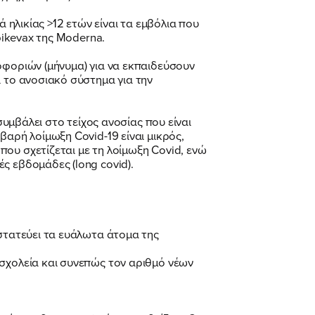
 ηλικίας >12 ετών είναι τα εμβόλια που
pikevax της Moderna.
οφοριών (μήνυμα) για να εκπαιδεύσουν
ι το ανοσιακό σύστημα για την
συμβάλει στο τείχος ανοσίας που είναι
βαρή λοίμωξη Covid-19 είναι μικρός,
ου σχετίζεται με τη λοίμωξη Covid, ενώ
ς εβδομάδες (long covid).
οστατεύει τα ευάλωτα άτομα της
 σχολεία και συνεπώς τον αριθμό νέων