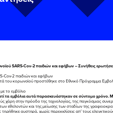
νοϊού SARS-Cov-2 παιδιών και εφήβων – Συνήθεις ερωτήσει
S-Cov-2 παιδιών και εφήβων
ν
ν
Πολιτική Προστασίας Προσωπικών Δεδομένων
Πολιτική Προστασίας Προσωπικών Δεδομένων
και τους του
και τους του
κατά του κορωνοϊού προστέθηκε στο Εθνικό Πρόγραμμα Εμβολ
υ του Πολιτικού Γραφείου της Βουλευτού Νίκης Κεραμέως
υ του Πολιτικού Γραφείου της Βουλευτού Νίκης Κεραμέως
 με το εμβόλιο
ιατί τα εμβόλια αυτά παρασκευάστηκαν σε σύντομο χρόνο. 
ύς χάρη στην πρόοδο της τεχνολογίας, της παγκόσμιας συνερ
ων εθελοντών και της μείωσης των σταδίων της γραφειοκρατ
 τηρήθηκε αυστηρά, χωρίς παρεκκλίσεις απ’ τους ελεγκτικού