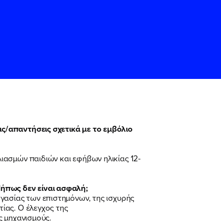
ς/απαντήσεις σχετικά με το εμβόλιο
ς
ς
Όρους Χρήσης
Όρους Χρήσης
του
του
ιασμών παιδιών και εφήβων ηλικίας 12-
Μήπως δεν είναι ασφαλή;
γασίας των επιστημόνων, της ισχυρής
ίας. Ο έλεγχος της
ς μηχανισμούς.