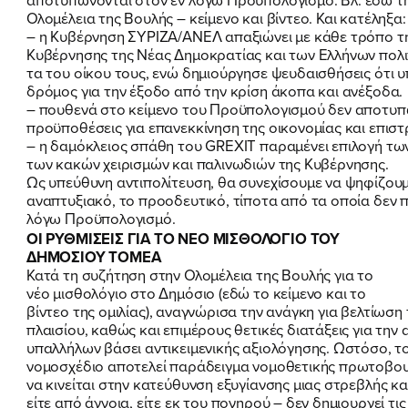
Ολομέλεια της Βουλής – κείμενο και βίντεο.
Και κατέληξα:
– η Κυβέρνηση ΣΥΡΙΖΑ/ΑΝΕΛ απαξιώνει με κάθε τρόπο τ
Κυβέρνησης της Νέας Δημοκρατίας και των Ελλήνων πολ
τα του οίκου τους, ενώ δημιούργησε ψευδαισθήσεις ότι υ
δρόμος για την έξοδο από την κρίση άκοπα και ανέξοδα.
– πουθενά στο κείμενο του Προϋπολογισμού δεν αποτυπ
προϋποθέσεις για επανεκκίνηση της οικονομίας και επισ
– η δαμόκλειος σπάθη του GREXIT παραμένει επιλογή των
των κακών χειρισμών και παλινωδιών της Κυβέρνησης.
Ως υπεύθυνη αντιπολίτευση, θα συνεχίσουμε να ψηφίζουμε
αναπτυξιακό, το προοδευτικό, τίποτα από τα οποία δεν 
λόγω Προϋπολογισμό.
ΟΙ ΡΥΘΜΙΣΕΙΣ ΓΙΑ ΤΟ ΝΕΟ ΜΙΣΘΟΛΟΓΙΟ ΤΟΥ
ΔΗΜΟΣΙΟΥ ΤΟΜΕΑ
Κατά τη συζήτηση στην Ολομέλεια της Βουλής για το
νέο μισθολόγιο στο Δημόσιο
(εδώ το κείμενο και το
βίντεο της ομιλίας)
, αναγνώρισα την ανάγκη για βελτίωση
πλαισίου, καθώς και επιμέρους θετικές διατάξεις για την
υπαλλήλων βάσει αντικειμενικής αξιολόγησης. Ωστόσο, 
νομοσχέδιο αποτελεί παράδειγμα νομοθετικής πρωτοβουλ
να κινείται στην κατεύθυνση εξυγίανσης μιας στρεβλής κα
είτε από άγνοια, είτε εκ του πονηρού – δεν δημιουργεί τ