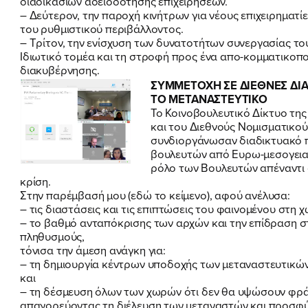
διαδικασιών αδειοδότησης επιχειρήσεων.
– Δεύτερον, την παροχή κινήτρων για νέους επιχειρηματί
του ρυθμιστικού περιβάλλοντος.
– Τρίτον, την ενίσχυση των δυνατοτήτων συνεργασίας το
Ιδιωτικό τομέα και τη στροφή προς ένα απο-κομματικοπ
διακυβέρνησης.
ΣΥΜΜΕΤΟΧΗ ΣΕ ΔΙΕΘΝΕΣ ΔΙΑ
ΤΟ ΜΕΤΑΝΑΣΤΕΥΤΙΚΟ
Το Κοινοβουλευτικό Δίκτυο τη
και του Διεθνούς Νομισματικού
συνδιοργάνωσαν διαδικτυακό π
βουλευτών από Ευρω-μεσογεια
ρόλο των Βουλευτών απέναντι 
κρίση.
Στην παρέμβασή μου (εδώ το κείμενο)
, αφού ανέλυσα:
– τις διαστάσεις και τις επιπτώσεις του φαινομένου στη 
– το βαθμό ανταπόκρισης των αρχών και την επίδραση σ
πληθυσμούς,
τόνισα την άμεση ανάγκη για:
– τη δημιουργία κέντρων υποδοχής των μεταναστευτικώ
και
– τη δέσμευση όλων των χωρών ότι δεν θα υψώσουν φρά
απαγορεύοντας τη διέλευση των μεταναστών και προσφύ