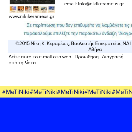
email: info@nikikerameus.gr
www.nikikerameus.gr
©2015 Νίκη Κ. Κεραμέως, Βουλευτής Επικρατείας ΝΔ | 
Αθήνα
Δείτε αυτό το e-mail στο web
Προώθηση
Διαγραφή
από τη λίστα
#MeTiNiki#MeTiNiki#MeTiNiki#MeTiNiki#MeTiN