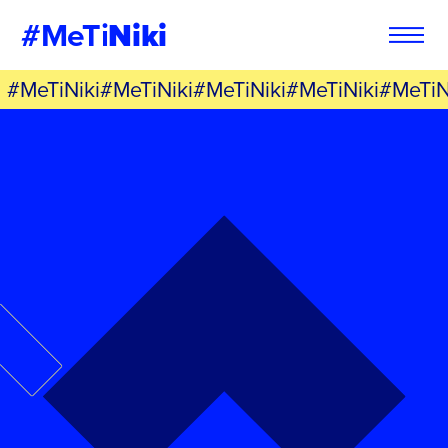
#MeTi
Niki
#MeTiNiki#MeTiNiki#MeTiNiki#MeTiNiki#MeTiN
Φόρμα
Εγγραφή στο
Εθελοντή
Newsletter
Εάν θέλετε να ενημερώνεστε για τις
Εάν θέλετε να ενημερώνεστε για τις
δράσεις μας, μπορείτε να δηλώσετε
δράσεις μας, μπορείτε να δηλώσετε
παρακάτω τα στοιχεία σας:
παρακάτω τα στοιχεία σας:
ΣΥΜΠΛΗΡΩΣΤΕ ΤΗ ΦΟΡΜΑ
ΣΥΜΠΛΗΡΩΣΤΕ ΤΗ ΦΟΡΜΑ
ΟΝΟΜΑ
ΟΝΟΜΑ
*
*