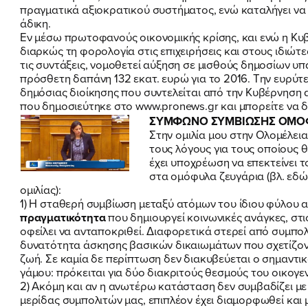
πραγματικά αξιοκρατικού συστήματος, ενώ καταλήγει να ε
άδικη.
Εν μέσω πρωτοφανούς οικονομικής κρίσης, και ενώ η Κυ
διαρκώς τη φορολογία στις επιχειρήσεις και στους ιδιώτε
τις συντάξεις, νομοθετεί αύξηση σε μισθούς δημοσίων 
πρόσθετη δαπάνη 132 εκατ. ευρώ για το 2016. Την ευρύ
δημόσιας διοίκησης που συντελείται από την Κυβέρνηση
που δημοσιεύτηκε στο www.pronews.gr και μπορείτε να δ
ΣΥΜΦΩΝΟ ΣΥΜΒΙΩΣΗΣ ΟΜΟ
Στην ομιλία μου στην Ολομέλει
τους λόγους για τους οποίους 
έχει υποχρέωση να επεκτείνει
στα ομόφυλα ζευγάρια
(βλ. εδώ
ομιλίας)
:
1) Η σταθερή συμβίωση μεταξύ ατόμων του ίδιου φύλου α
πραγματικότητα
που δημιουργεί κοινωνικές ανάγκες, στι
οφείλει να ανταποκριθεί. Διαφορετικά στερεί από συμπολ
δυνατότητα άσκησης βασικών δικαιωμάτων που σχετίζοντ
ζωή. Σε καμία δε περίπτωση δεν διακυβεύεται ο σημαντι
γάμου: πρόκειται για δύο διακριτούς θεσμούς του οικογεν
2) Ακόμη και αν η ανωτέρω κατάσταση δεν συμβαδίζει με τ
μερίδας συμπολιτών μας, επιπλέον έχει διαμορφωθεί και 