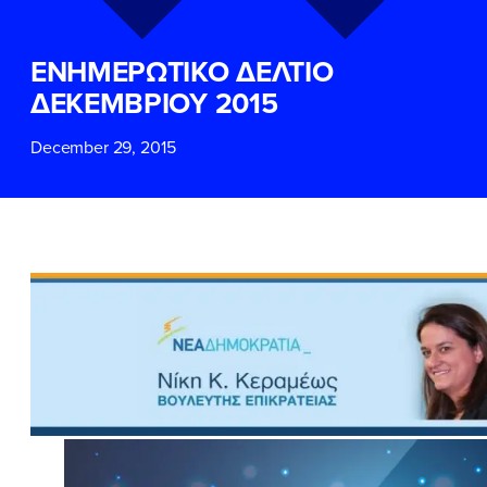
ΕΠΙΘΕΤΟ
ΕΠΙΘΕΤΟ
*
*
ΕΝΗΜΕΡΩΤΙΚΟ ΔΕΛΤΙΟ
ΤΗΛΕΦΩΝΟ
ΤΗΛΕΦΩΝΟ
*
ΔΕΚΕΜΒΡΙΟΥ 2015
December 29, 2015
EMAIL
EMAIL
*
*
Αποδέχομαι την
Αποδέχομαι την
Πολιτική
Πολιτική
Προστασίας Προσωπικών
Προστασίας Προσωπικών
Δεδομένων
Δεδομένων
και τους τους
και τους τους
Όρους
Όρους
Χρήσης
Χρήσης
του δικτυακού τόπου του
του δικτυακού τόπου του
Πολιτικού Γραφείου της Βουλευτού
Πολιτικού Γραφείου της Βουλευτού
Νίκης Κεραμέως
Νίκης Κεραμέως
ΥΠΟΒΟΛΗ
ΥΠΟΒΟΛΗ