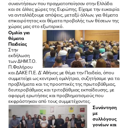
συναντήσεων που πραγματοποίησαν στην Ελλάδα
και σε άλλες χώρες της Ευρώπης. Είχαμε την ευκαιρία
να ανταλλάξουμε απόψεις, μεταξύ άλλων, για θέματα
επικαιρότητας και θέματα προβολής των θέσεων της
χώρας μας στο εξωτερικό.
Ομιλία για
θέματα
Παιδείας
Στην
εκδήλωση
των ΔΗΜ.Τ.Ο.
Π.Φαλήρου
και ΔΑΚΕ Π.Ε. Δ’ Αθήνας με θέμα την Παιδεία, όπου
συμμετείχα ως κεντρική ομιλήτρια, συζητήσαμε για τα
προβλήματα και τις προοπτικές της πρωτοβάθμιας,
δευτεροβάθμιας και τριτοβάθμιας εκπαίδευσης, με
αφορμή ερωτήσεις και προβληματισμούς που
εκφράστηκαν από τους συμμετέχοντες.
Συνάντηση
με
συλλόγους
γονέων και