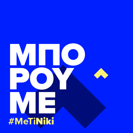
ΜΠΟ
ΡΟΥ
ΜΕ
#MeTi
Niki