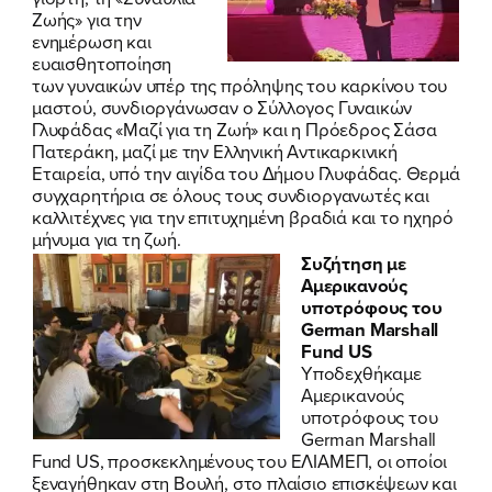
Ζωής» για την
ενημέρωση και
ευαισθητοποίηση
των γυναικών υπέρ της πρόληψης του καρκίνου του
μαστού, συνδιοργάνωσαν ο Σύλλογος Γυναικών
Γλυφάδας «Μαζί για τη Ζωή» και η Πρόεδρος Σάσα
Πατεράκη, μαζί με την Ελληνική Αντικαρκινική
Εταιρεία, υπό την αιγίδα του Δήμου Γλυφάδας. Θερμά
συγχαρητήρια σε όλους τους συνδιοργανωτές και
καλλιτέχνες για την επιτυχημένη βραδιά και το ηχηρό
μήνυμα για τη ζωή.
Συζήτηση με
Αμερικανούς
υποτρόφους του
German Marshall
Fund US
Υποδεχθήκαμε
Αμερικανούς
υποτρόφους του
German Marshall
Fund US, προσκεκλημένους του ΕΛΙΑΜΕΠ, οι οποίοι
ξεναγήθηκαν στη Βουλή, στο πλαίσιο επισκέψεων και