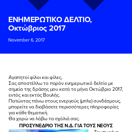
ΕΠΙΘΕΤΟ
ΕΠΙΘΕΤΟ
*
*
ΕΝΗΜΕΡΩΤΙΚΟ ΔΕΛΤΙΟ,
ΤΗΛΕΦΩΝΟ
ΤΗΛΕΦΩΝΟ
*
Οκτώβριος 2017
November 6, 2017
EMAIL
EMAIL
*
*
Αποδέχομαι την
Αποδέχομαι την
Πολιτική
Πολιτική
Προστασίας Προσωπικών
Προστασίας Προσωπικών
Δεδομένων
Δεδομένων
και τους τους
και τους τους
Όρους
Όρους
Αγαπητοί φίλοι και φίλες,
Χρήσης
Χρήσης
του δικτυακού τόπου του
του δικτυακού τόπου του
Σας αποστέλλω το παρόν ενημερωτικό δελτίο με
Πολιτικού Γραφείου της Βουλευτού
Πολιτικού Γραφείου της Βουλευτού
σημεία της δράσης μου κατά το μήνα Οκτώβριο 2017,
Νίκης Κεραμέως
Νίκης Κεραμέως
εντός και εκτός Βουλής.
Πατώντας πάνω στους ενεργούς (μπλε) συνδέσμους,
μπορείτε να διαβάσετε περισσότερες πληροφορίες
ΥΠΟΒΟΛΗ
ΥΠΟΒΟΛΗ
για κάθε θεματική.
Θα χαρώ να λάβω τα σχόλιά σας.
ΠΡΟΣΥΝΕΔΡΙΟ ΤΗΣ Ν.Δ. ΓΙΑ ΤΟΥΣ ΝΕΟΥΣ
Τον πυρήνα