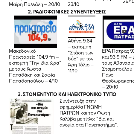
29/1
23/10
Μαίρη Πολλάλη – 20/10
2. ΡΑΔΙΟΦΩΝΙΚΕΣ ΣΥΝΕΝΤΕΥΞΕΙΣ
Αθήνα 9.84
– εκπομπή
Μακεδονικό
ΕΡΑ Πάτρας 9
“Στάση των
Πρακτορείο 104,9 fm –
και 93,9 FM – 
δύο” με τον
εκπομπή “Την ίδια ώρα”
τους Αθανασί
Άρη Τόλιο –
με τους Κώστα
Σταμοπούλου 
11/10
Παπαδάκη και Σοφία
Πάνο
Παπαδοπούλου – 4/10
Θεοδωρακόπ
– 20/10
3. ΣΤΟΝ ΕΝΤΥΠΟ ΚΑΙ ΗΛΕΚΤΡΟΝΙΚΟ ΤΥΠΟ
Συνέντευξη στην
εφημερίδα
ΓΝΩΜΗ
ΠΑΤΡΩΝ
και τον Φώτη
Καλύβα με τίτλο: “Βία και
ανομία στα Πανεπιστήμια”.