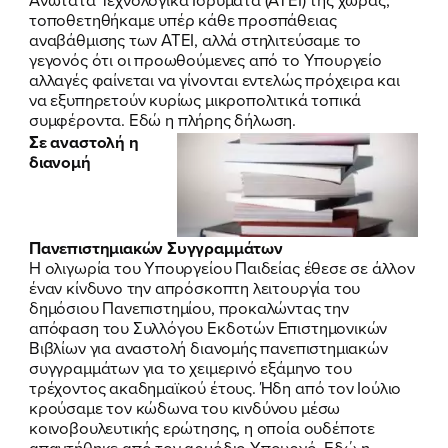
τοποθετηθήκαμε υπέρ κάθε προσπάθειας
αναβάθμισης των ΑΤΕΙ, αλλά στηλιτεύσαμε το
γεγονός ότι οι προωθούμενες από το Υπουργείο
αλλαγές φαίνεται να γίνονται εντελώς πρόχειρα και
να εξυπηρετούν κυρίως μικροπολιτικά τοπικά
συμφέροντα.
Εδώ η πλήρης δήλωση
.
Σε αναστολή η
διανομή
ΠΟΙΑ ΕΙΜΑΙ
Πανεπιστημιακών Συγγραμμάτων
ΕΡΓΟ
Η ολιγωρία του Υπουργείου Παιδείας έθεσε σε άλλον
έναν κίνδυνο την απρόσκοπτη λειτουργία του
δημόσιου Πανεπιστημίου, προκαλώντας την
ΕΚΔΗΛΩΣΕΙΣ
απόφαση του Συλλόγου Εκδοτών Επιστημονικών
Βιβλίων για αναστολή διανομής πανεπιστημιακών
ΝΕΑ
συγγραμμάτων για το χειμερινό εξάμηνο του
τρέχοντος ακαδημαϊκού έτους. Ήδη από τον Ιούλιο
ΕΛΑ ΚΙ ΕΣΥ
κρούσαμε τον κώδωνα του κινδύνου μέσω
κοινοβουλευτικής ερώτησης, η οποία ουδέποτε
απαντήθηκε από τον αρμόδιο Υπουργό.
Εδώ η