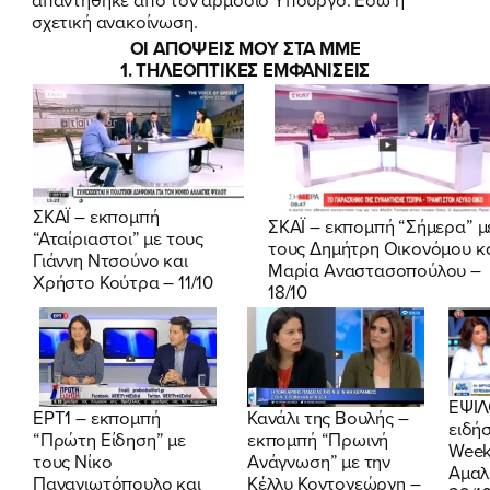
σχετική ανακοίνωση.
ΟΙ ΑΠΟΨΕΙΣ ΜΟΥ ΣΤΑ ΜΜΕ
FB
IN
TW
YT
LN
VB
TIKTOK
1. ΤΗΛΕΟΠΤΙΚΕΣ ΕΜΦΑΝΙΣΕΙΣ
ΣΚΑΪ – εκπομπή
ΣΚΑΪ – εκπομπή “Σήμερα” μ
“Αταίριαστοι” με τους
τους Δημήτρη Οικονόμου κ
Γιάννη Ντσούνο και
Μαρία Αναστασοπούλου –
Χρήστο Κούτρα – 11/10
18/10
ΕΨΙΛ
Κανάλι της Βουλής –
ΕΡΤ1 – εκπομπή
ειδή
εκπομπή “Πρωινή
“Πρώτη Είδηση” με
Week
Ανάγνωση” με την
τους Νίκο
Αμαλ
Κέλλυ Κοντογεώργη –
Παναγιωτόπουλο και