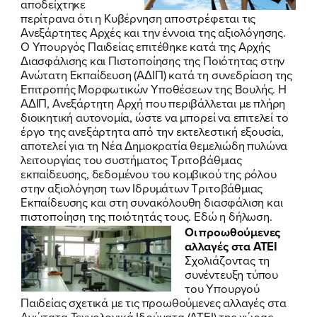
αποδείχτηκε
περίτρανα ότι η Κυβέρνηση αποστρέφεται τις
Ανεξάρτητες Αρχές και την έννοια της αξιολόγησης.
Ο Υπουργός Παιδείας επιτέθηκε κατά της Αρχής
Διασφάλισης και Πιστοποίησης της Ποιότητας στην
Ανώτατη Εκπαίδευση (ΑΔΙΠ) κατά τη συνεδρίαση της
Επιτροπής Μορφωτικών Υποθέσεων της Βουλής. Η
ΑΔΙΠ, Ανεξάρτητη Αρχή που περιβάλλεται με πλήρη
διοικητική αυτονομία, ώστε να μπορεί να επιτελεί το
έργο της ανεξάρτητα από την εκτελεστική εξουσία,
αποτελεί για τη Νέα Δημοκρατία θεμελιώδη πυλώνα
λειτουργίας του συστήματος Τριτοβάθμιας
εκπαίδευσης, δεδομένου του κομβικού της ρόλου
στην αξιολόγηση των Ιδρυμάτων Τριτοβάθμιας
Εκπαίδευσης και στη συνακόλουθη διασφάλιση και
πιστοποίηση της ποιότητάς τους.
Εδώ η δήλωση
.
Οι προωθούμενες
αλλαγές στα ΑΤΕΙ
Σχολιάζοντας τη
συνέντευξη τύπου
του Υπουργού
Παιδείας σχετικά με τις προωθούμενες αλλαγές στα
Ανώτατα Τεχνολογικά Ιδρύματα (ΑΤΕΙ) της χώρας,