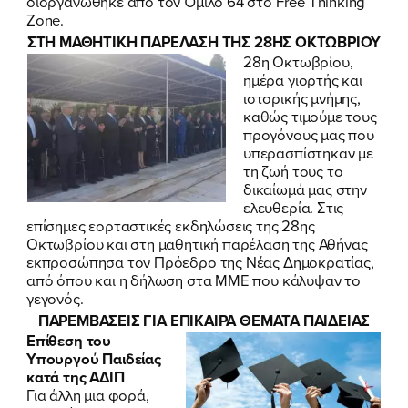
διοργανώθηκε από τον Όμιλο 64 στο Free Thinking
Zone.
ΣΤΗ ΜΑΘΗΤΙΚΗ ΠΑΡΕΛΑΣΗ ΤΗΣ 28ΗΣ ΟΚΤΩΒΡΙΟΥ
28η Οκτωβρίου,
ημέρα γιορτής και
ιστορικής μνήμης,
καθώς τιμούμε τους
προγόνους μας που
υπερασπίστηκαν με
τη ζωή τους το
δικαίωμά μας στην
ελευθερία. Στις
επίσημες εορταστικές εκδηλώσεις της 28ης
Οκτωβρίου και στη μαθητική παρέλαση της Αθήνας
εκπροσώπησα τον Πρόεδρο της Νέας Δημοκρατίας,
από όπου και η
δήλωση στα ΜΜΕ που κάλυψαν το
γεγονός.
ΠΑΡΕΜΒΑΣΕΙΣ ΓΙΑ ΕΠΙΚΑΙΡΑ ΘΕΜΑΤΑ ΠΑΙΔΕΙΑΣ
Επίθεση του
Υπουργού Παιδείας
κατά της ΑΔΙΠ
Για άλλη μια φορά,