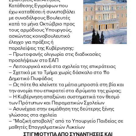
Κατάθεσης Εγγράφων που
έχω καταθέσει ή συνυποβάλει
με συναδέλφους Βουλευτές
κατά το μήνα Οκτώβριο προς
τους αρμόδιους Υπουργούς,
ασκώντας κοινοβουλευτικό
έλεγχο για πράξεις ή
παραλείψεις της Κυβέρνησης:
–
Πρωτοφανής ολιγωρία στις διαδικασίες
προσλήψεων στο ΕΑΠ
–
Λειτουργικά κενά στα σχολεία της επικράτειας
–
Σχετικά με το Τμήμα χωρίς δάσκαλο στο 11ο
Δημοτικό Γλυφάδας
–
Ως πότε θα κλείνετε τα μάτια μπροστά στη βία και
την ανομία που επικρατεί στα ιδρύματα της χώρας;
–
Η Κυβέρνηση απαξιώνει συστηματικά τον θεσμό
των Πρότυπων και Πειραματικών Σχολείων
–
Ασυνέχεια στην εκμάθηση της δεύτερης ξένης
γλώσσας στα σχολεία
–
“Μαζική αποβολή” από το Υπουργείο Παιδείας σε
μαθητές Επαγγελματικών Λυκείων
ΣΤΙΓΜΙΟΤΥΠΑ ΑΠΟ ΣΥΝΑΝΤΗΣΕΙΣ ΚΑΙ