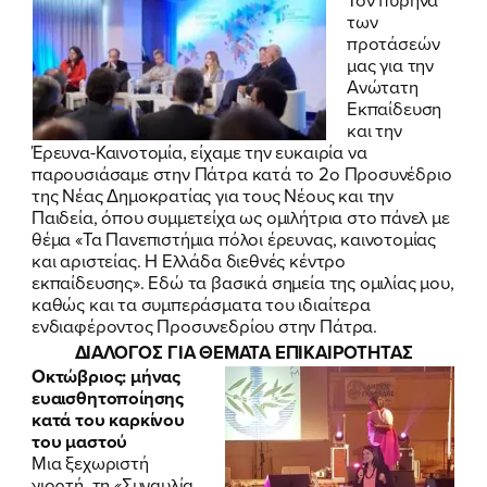
των
προτάσεών
μας για την
Ανώτατη
Εκπαίδευση
και την
Έρευνα-Καινοτομία, είχαμε την ευκαιρία να
παρουσιάσαμε στην Πάτρα κατά το 2o Προσυνέδριο
της Νέας Δημοκρατίας για τους Νέους και την
Παιδεία, όπου συμμετείχα ως ομιλήτρια στο πάνελ με
θέμα «Τα Πανεπιστήμια πόλοι έρευνας, καινοτομίας
και αριστείας. Η Ελλάδα διεθνές κέντρο
εκπαίδευσης».
Εδώ τα βασικά σημεία της ομιλίας μου
,
καθώς και
τα συμπεράσματα του ιδιαίτερα
ενδιαφέροντος Προσυνεδρίου
στην Πάτρα.
ΔΙΑΛΟΓΟΣ ΓΙΑ ΘΕΜΑΤΑ ΕΠΙΚΑΙΡΟΤΗΤΑΣ
Οκτώβριος: μήνας
ευαισθητοποίησης
κατά του καρκίνου
του μαστού
Μια ξεχωριστή
γιορτή, τη «Συναυλία