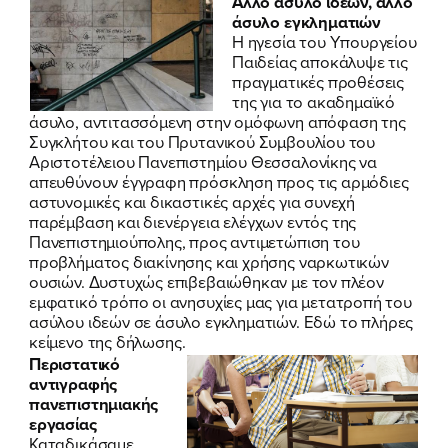
Άλλο άσυλο ιδεών, άλλο
άσυλο εγκληματιών
Η ηγεσία του Υπουργείου
Παιδείας αποκάλυψε τις
πραγματικές προθέσεις
της για το ακαδημαϊκό
άσυλο, αντιτασσόμενη στην ομόφωνη απόφαση της
Συγκλήτου και του Πρυτανικού Συμβουλίου του
Αριστοτέλειου Πανεπιστημίου Θεσσαλονίκης να
απευθύνουν έγγραφη πρόσκληση προς τις αρμόδιες
αστυνομικές και δικαστικές αρχές για συνεχή
παρέμβαση και διενέργεια ελέγχων εντός της
Πανεπιστημιούπολης, προς αντιμετώπιση του
προβλήματος διακίνησης και χρήσης ναρκωτικών
ουσιών. Δυστυχώς επιβεβαιώθηκαν με τον πλέον
εμφατικό τρόπο οι ανησυχίες μας για μετατροπή του
ασύλου ιδεών σε άσυλο εγκληματιών.
Εδώ το πλήρες
κείμενο της δήλωσης
.
Περιστατικό
αντιγραφής
πανεπιστημιακής
εργασίας
Καταδικάσαμε