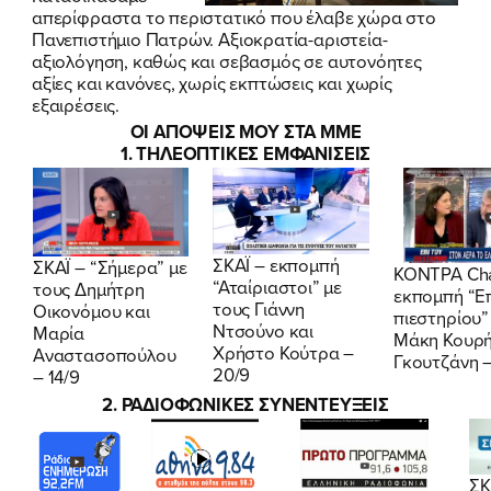
απερίφραστα το περιστατικό που έλαβε χώρα στο
Πανεπιστήμιο Πατρών. Αξιοκρατία-αριστεία-
αξιολόγηση, καθώς και σεβασμός σε αυτονόητες
αξίες και κανόνες, χωρίς εκπτώσεις και χωρίς
εξαιρέσεις.
ΟΙ ΑΠΟΨΕΙΣ ΜΟΥ ΣΤΑ ΜΜΕ
1. ΤΗΛΕΟΠΤΙΚΕΣ ΕΜΦΑΝΙΣΕΙΣ
ΣΚΑΪ – εκπομπή
ΣΚΑΪ – “Σήμερα” με
ΚΟΝΤΡΑ Cha
ΠΟΙΑ ΕΙΜΑΙ
“Αταίριαστοι” με
τους Δημήτρη
εκπομπή “Επ
τους Γιάννη
Οικονόμου και
πιεστηρίου”
Ντσούνο και
Μαρία
ΕΡΓΟ
Μάκη Κουρή
Χρήστο Κούτρα –
Αναστασοπούλου
Γκουτζάνη –
20/9
– 14/9
ΕΚΔΗΛΩΣΕΙΣ
2. ΡΑΔΙΟΦΩΝΙΚΕΣ ΣΥΝΕΝΤΕΥΞΕΙΣ
ΝΕΑ
ΣΚ