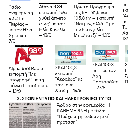
ΕΛΑ ΚΙ ΕΣΥ
fm
Αθήνα 9.84 –
Πρώτο Πρόγραμμα
Ράδιο
εκ
εκπομπή “Θα
της ΕΡΤ
91,6
και
Ενημέρωση
“Α
χυθεί άπλετο
105,8 fm – εκπομπή
92,2 fm
με
φως” με τον
“Ναι μεν, αλλά…” με
Πιερίας –
FB
IN
TW
YT
LN
VB
TIKTOK
Τά
Ηλία Κανέλλη
την Ευαγγελία
με τον Ηλία
Χα
– 13/9
Μπαλτατζή – 13/9
Χρυσικό –
13
7/9
ΣΚΑΪ 100,3
Σ
ΣΚΑΪ 100,3 –
Alpha 989 Radio –
fm – με τον
f
εκπομπή
εκπομπή “Με
Άρη
Ά
“Ακραίως” με
υπογραφή” με τη
Πορτοσάλτε
Π
τον Τάκη
Γιάννα Παπαδάκου
– 27/9
–
Χατζή – 19/9
– 13/9
3. ΣΤΟΝ ΕΝΤΥΠΟ ΚΑΙ ΗΛΕΚΤΡΟΝΙΚΟ ΤΥΠΟ
Άρθρο στην εφημερίδα
Η
ΚΑΘΗΜΕΡΙΝΗ
με τίτλο:
“Πρόχειρη η κυβερνητική
πρόταση”.