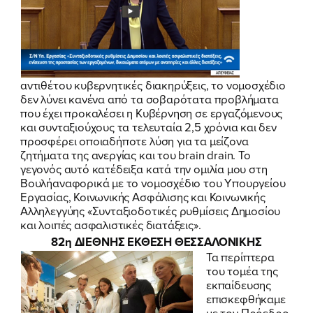
αντιθέτου κυβερνητικές διακηρύξεις, το νομοσχέδιο
δεν λύνει κανένα από τα σοβαρότατα προβλήματα
που έχει προκαλέσει η Κυβέρνηση σε εργαζόμενους
και συνταξιούχους τα τελευταία 2,5 χρόνια και δεν
προσφέρει οποιαδήποτε λύση για τα μείζονα
ζητήματα της ανεργίας και του brain drain. Το
γεγονός αυτό κατέδειξα
κατά την ομιλία μου στη
Βουλή
αναφορικά με το νομοσχέδιο του Υπουργείου
Εργασίας, Κοινωνικής Ασφάλισης και Κοινωνικής
Αλληλεγγύης «Συνταξιοδοτικές ρυθμίσεις Δημοσίου
και λοιπές ασφαλιστικές διατάξεις».
82η ΔΙΕΘΝΗΣ ΕΚΘΕΣΗ ΘΕΣΣΑΛΟΝΙΚΗΣ
Τα περίπτερα
του τομέα της
εκπαίδευσης
επισκεφθήκαμε
με τον Πρόεδρο