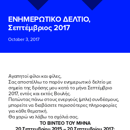
ΕΠΙΘΕΤΟ
ΕΠΙΘΕΤΟ
*
*
ΕΝΗΜΕΡΩΤΙΚΟ ΔΕΛΤΙΟ,
ΤΗΛΕΦΩΝΟ
ΤΗΛΕΦΩΝΟ
*
Σεπτέμβριος 2017
October 3, 2017
EMAIL
EMAIL
*
*
Αποδέχομαι την
Αποδέχομαι την
Πολιτική
Πολιτική
Προστασίας Προσωπικών
Προστασίας Προσωπικών
Δεδομένων
Δεδομένων
και τους τους
και τους τους
Όρους
Όρους
Αγαπητοί φίλοι και φίλες,
Χρήσης
Χρήσης
του δικτυακού τόπου του
του δικτυακού τόπου του
Σας αποστέλλω το παρόν ενημερωτικό δελτίο με
Πολιτικού Γραφείου της Βουλευτού
Πολιτικού Γραφείου της Βουλευτού
σημεία της δράσης μου κατά το μήνα Σεπτέμβριο
Νίκης Κεραμέως
Νίκης Κεραμέως
2017, εντός και εκτός Βουλής.
Πατώντας πάνω στους ενεργούς (μπλε) συνδέσμους,
μπορείτε να διαβάσετε περισσότερες πληροφορίες
ΥΠΟΒΟΛΗ
ΥΠΟΒΟΛΗ
για κάθε θεματική.
Θα χαρώ να λάβω τα σχόλιά σας.
ΤΟ ΒΙΝΤΕΟ ΤΟΥ ΜΗΝΑ
20 Σεπτεμβρίου 2015 – 20 Σεπτεμβρίου 2017: