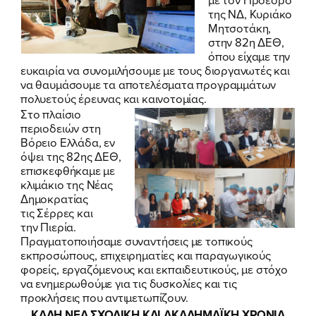
της ΝΔ, Κυριάκο
Μητσοτάκη,
στην 82η ΔΕΘ,
όπου είχαμε την
ευκαιρία να συνομιλήσουμε με τους διοργανωτές και
να θαυμάσουμε τα αποτελέσματα προγραμμάτων
πολυετούς έρευνας και καινοτομίας.
Στο πλαίσιο
περιοδειών στη
Βόρειο Ελλάδα, εν
όψει της 82ης ΔΕΘ,
επισκεφθήκαμε με
κλιμάκιο της Νέας
Δημοκρατίας
τις
Σέρρες
και
την
Πιερία
.
Πραγματοποιήσαμε συναντήσεις με τοπικούς
εκπροσώπους, επιχειρηματίες και παραγωγικούς
φορείς, εργαζόμενους και εκπαιδευτικούς, με στόχο
να ενημερωθούμε για τις δυσκολίες και τις
προκλήσεις που αντιμετωπίζουν.
ΚΑΛΗ ΝΕΑ ΣΧΟΛΙΚΗ ΚΑΙ ΑΚΑΔΗΜΑΪΚΗ ΧΡΟΝΙΑ