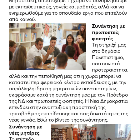
Μητσοτάκη, όπου είχαμε τη χαρά να συνομιλήσουμε
με εκπαιδευτικούς, γονείς και μαθητές, αλλά και να
ενημερωθούμε για το σπουδαίο έργο που επιτελούν
από κοινού.
Συνάντηση με
πρωτοετείς
φοιτητές
Τη στήριξή μας
στο δημόσιο
Πανεπιστήμιο,
που συνιστά
προτεραιότητα,
αλλά και την πεποίθησή μας ότι η χώρα μπορεί να
καταστεί περιφερειακό κέντρο εκπαίδευσης, με την
παράλληλη ίδρυση μη κρατικών πανεπιστημίων,
εκφράσαμε κατά τη συνάντησή μας με τον Πρόεδρο
της ΝΔ και πρωτοετείς φοιτητές. Η Νέα Δημοκρατία
επενδύει στην αναπτυξιακή προοπτική της
τριτοβάθμιας εκπαίδευσης και στις δυνατότητες της
νέας γενιάς.
Εδώ το βίντεο της συνάντησης.
Συνάντηση με
νέες μητέρες
Το επίπεδο