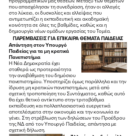
προγραμματικών μας θέσεων.
Μεταξύ των θεμάτων
που απασχόλησαν τη συνεδρίαση
, ήταν οι αλλαγές
στο λύκειο, οι δυσκολίες και ελλείψεις που
αντιμετωπίζει η εκπαιδευτική και ακαδημαϊκή
κοινότητα σε όλες τις βαθμίδες, καθώς και η
δημιουργία νέων ομάδων εργασίας του Τομέα.
ΠΑΡΕΜΒΑΣΕΙΣ ΓΙΑ ΕΠΙΚΑΙΡΑ ΘΕΜΑΤΑ ΠΑΙΔΕΙΑΣ
Απάντηση στον Υπουργό
Παιδείας για τα μη κρατικά
Πανεπιστήμια
Η Νέα Δημοκρατία έχει
σταθερά ως προτεραιότητα
την αναβάθμιση του δημόσιου
πανεπιστημίου. Υποστηρίζει όμως παράλληλα και την
ίδρυση μη κρατικών πανεπιστημίων, μετά από
σχετική τροποποίηση του Συντάγματος, καθώς αυτό
θα έχει θετικό αντίκτυπο στην τριτοβάθμια
εκπαίδευση και πολλαπλασιαστικά ευεργετικά
αποτελέσματα στην οικονομία και την κοινωνία εν
γένει.
Στη στρέβλωση των δηλώσεων του Προέδρου
της ΝΔ από τον Υπουργό Παιδείας, απάντησα με
σχετική δήλωση
.