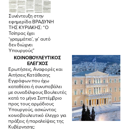
Συνέντευξη στην
εφημερίδα ΒΡΑΔΥΝΗ
ΤΗΣ ΚΥΡΙΑΚΗΣ: “Ο
Τσίπρας έχει
‘γραμμάτια’, γι’ αυτό
δεν διώχνει
Υπουργούς”
ΚΟΙΝΟΒΟΥΛΕΥΤΙΚΟΣ
ΕΛΕΓΧΟΣ
Ερωτήσεις, Αναφορές και
Αιτήσεις Κατάθεσης
Εγγράφων που έχω
καταθέσει ή συνυποβάλει
με συναδέλφους Βουλευτές
κατά το μήνα Σεπτέμβριο
προς τους αρμόδιους
Υπουργούς, ασκώντας
κοινοβουλευτικό έλεγχο για
πράξεις ή παραλείψεις της
Κυβέρνησης: