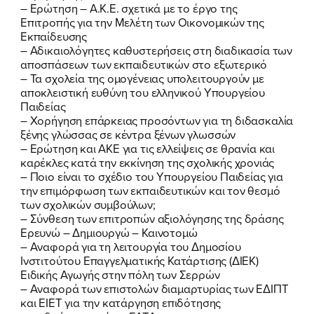
–
Ερώτηση – Α.Κ.Ε. σχετικά με το έργο της
Επιτροπής για την Μελέτη των Οικονομικών της
Εκπαίδευσης
–
Αδικαιολόγητες καθυστερήσεις στη διαδικασία των
αποσπάσεων των εκπαιδευτικών στο εξωτερικό
–
Τα σχολεία της ομογένειας υπολειτουργούν με
αποκλειστική ευθύνη του ελληνικού Υπουργείου
Παιδείας
–
Χορήγηση επάρκειας προσόντων για τη διδασκαλία
ξένης γλώσσας σε κέντρα ξένων γλωσσών
–
Ερώτηση και ΑΚΕ για τις ελλείψεις σε θρανία και
καρέκλες κατά την εκκίνηση της σχολικής χρονιάς
–
Ποιο είναι το σχέδιο του Υπουργείου Παιδείας για
την επιμόρφωση των εκπαιδευτικών και τον θεσμό
των σχολικών συμβούλων;
–
Σύνθεση των επιτροπών αξιολόγησης της δράσης
Ερευνώ – Δημιουργώ – Καινοτομώ
–
Αναφορά για τη λειτουργία του Δημοσίου
Ινστιτούτου Επαγγελματικής Κατάρτισης (ΔΙΕΚ)
Ειδικής Αγωγής στην πόλη των Σερρών
–
Αναφορά των επιστολών διαμαρτυρίας των ΕΔΙΠΤ
και ΕΙΕΤ για την κατάργηση επιδότησης