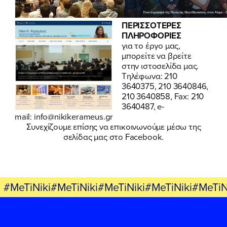
ΠΕΡΙΣΣΟΤΕΡΕΣ
ΠΛΗΡΟΦΟΡΙΕΣ
για το έργο μας,
μπορείτε να βρείτε
στην
ιστοσελίδα
μας.
Τηλέφωνα:
210
3640375
,
210 3640846
,
210 3640858
, Fax:
210
3640487
, e-
mail:
info@nikikerameus.gr
Συνεχίζουμε επίσης να επικοινωνούμε μέσω
της
σελίδας μας στο Facebook.
#MeTiNiki#MeTiNiki#MeTiNiki#MeTiNiki#MeTiN