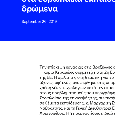
δρώμενα
ΕΠΙΘΕΤΟ
ΕΠΙΘΕΤΟ
*
*
September 26, 2019
ΤΗΛΕΦΩΝΟ
ΤΗΛΕΦΩΝΟ
*
EMAIL
EMAIL
*
*
Την επίσκεψη εργασίας στις Βρυξέλλες
Η κυρία Κεραμέως συμμετείχε στη 2η Ε
της ΕE. Η ομιλία της στη θεματική για 
Αποδέχομαι τη
Αποδέχομαι τη
άξονες: αφ’ ενός, αναφέρθηκε στις υπαρ
δικτυακού τόπο
δικτυακού τόπο
χρήση νέων τεχνολογιών κατά την εκπαιδ
στους προβληματισμούς που περιγράφη
Στο πλαίσιο της επίσκεψής της, συναντ
σε θέματα εκπαίδευσης, κ. Μαργαρίτη Σχ
ΥΠΟΒΟΛΗ
ΥΠΟΒΟΛΗ
Νάβρατσιτς, και τη Γενική Διευθύντρια 
Χριστοφίδου. Η Υπουργός έδωσε ιδιαίτε