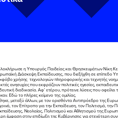
ΠΟΙΑ ΕΙΜΑΙ
 ολοκλήρωσε η Υπουργός Παιδείας και Θρησκευμάτων Νίκη Κ
υρωπαϊκή Διάσκεψη Εκπαίδευσης, που διεξήχθη σε επίπεδο 
ΕΡΓΟ
το «φόβο χρήσης τεχνολογιών πληροφορικής και τεχνητής νοημ
ν
ν
Πολιτική Προστασίας Προσωπικών Δεδομένων
Πολιτική Προστασίας Προσωπικών Δεδομένων
και τους του
και τους του
κτές ανησυχίες που εκφράζουν πολιτικές ηγεσίες, εκπαιδευτικ
υ του Πολιτικού Γραφείου της Βουλευτού Νίκης Κεραμέως
υ του Πολιτικού Γραφείου της Βουλευτού Νίκης Κεραμέως
ευτική διαδικασία. Αφ’ ετέρου, πρότεινε λύσεις που οφείλει
καν.
Εδώ το πλήρες κείμενο της ομιλίας.
ΕΚΔΗΛΩΣΕΙΣ
ήθηκε, μεταξύ άλλων, με τον ορισθέντα Αντιπρόεδρο της Ευρ
οινά, τον Επίτροπο για την Εκπαίδευση, τον Πολιτισμό, την 
Εκπαίδευσης, Νεολαίας, Πολιτισμού και Αθλητισμού της Ευρωπ
ρη έμφαση στην επιδίωξη της Κυβέρνησης για στενότερη συν