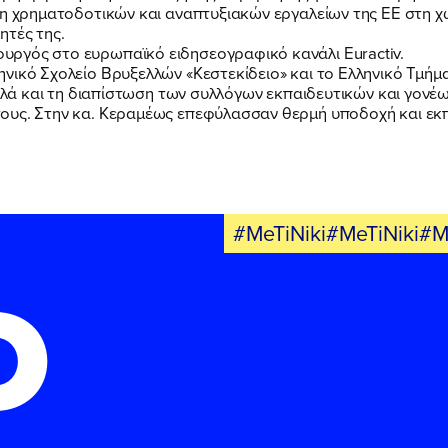
ΝΕΑ
ση χρηματοδοτικών και αναπτυξιακών εργαλείων της ΕΕ στη χώ
ητές της.
ργός στο ευρωπαϊκό ειδησεογραφικό κανάλι Euractiv.
ΕΛΑ ΚΙ ΕΣΥ
νικό Σχολείο Βρυξελλών «Κεστεκίδειο» και το Ελληνικό Τμή
αλλά και τη διαπίστωση των συλλόγων εκπαιδευτικών και γονέων
υς. Στην κα. Κεραμέως επεφύλασσαν θερμή υποδοχή και εκπλ
FB
IN
TW
YT
LN
VB
TIKTOK
#MeTiNiki#MeTiNiki#M
Ο