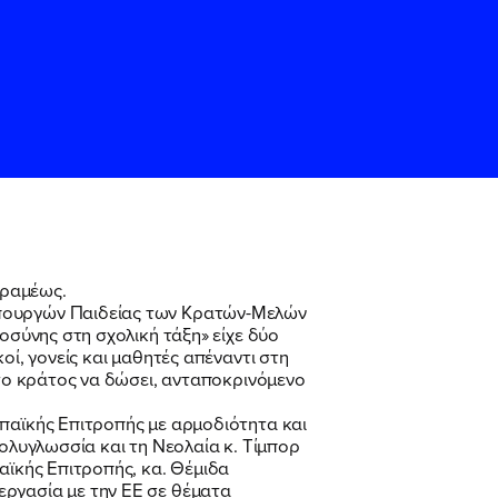
εραμέως.
Υπουργών Παιδείας των Κρατών-Μελών
οσύνης στη σχολική τάξη» είχε δύο
ς
ς
Όρους Χρήσης
Όρους Χρήσης
του
του
οί, γονείς και μαθητές απέναντι στη
 το κράτος να δώσει, ανταποκρινόμενο
ωπαϊκής Επιτροπής με αρμοδιότητα και
Πολυγλωσσία και τη Νεολαία κ. Τίμπορ
αϊκής Επιτροπής, κα. Θέμιδα
εργασία με την ΕΕ σε θέματα