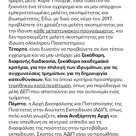
ημέρες μετά. Κύριε Υπουργέ, είναι δυνατόν να
ξεκινάτε ένα τέτοιο εγχείρημα και να μην υπάρχουν
εμπεριστατωμένες μελέτες σκοπιμότητας και
βιωσιμότητας; Εδώ, με δικό σας νόμο του 2017,
προβλέπετε ότι χρειάζεται μελέτη σκοπιμότητας για
την ίδρυση
κάθε μεταπτυχιακού προγράμματος
, και
ΠΟΙΑ ΕΙΜΑΙ
δεν προσκομίζετε μελέτη σκοπιμότητας για την
ίδρυση ολόκληρου Πανεπιστημίου;
ΕΡΓΟ
Τέταρτο
, είναι δυνατόν να προβαίνετε σε ένα τέτοιο
εγχείρημα και να μην υπάρχει μία
ξεκάθαρη,
ΕΚΔΗΛΩΣΕΙΣ
διαφανής διαδικασία, ξεκάθαρα ακαδημαϊκά
κριτήρια, για την επιλογή των ιδρυμάτων, για τις
συγχωνεύσεις τμημάτων, για τη δημιουργία
ΝΕΑ
κατευθύνσεων
; Και τα όποια κριτήρια προϋπήρχαν,
τηρήθηκαν κατά περίπτωση
, όπως για παράδειγμα τα
ΕΛΑ ΚΙ ΕΣΥ
μέλη ΔΕΠ που απαιτούνται για την αυτονομία ενός
τμήματος.
Πέμπτο
, η Αρχή Διασφάλισης και Πιστοποίησης της
Ποιότητας στην Ανώτατη Εκπαίδευση (ΑΔΙΠ), όπως
πολύ καλά γνωρίζετε,
είναι Ανεξάρτητη Αρχή
και
FB
IN
TW
YT
LN
VB
TIKTOK
είναι υπεύθυνη σε κεντρικό επίπεδο για τη
διασφάλιση της ποιότητας στην τριτοβάθμια
εκπαίδευση. Σκοπός της ΑΔΙΠ είναι να προωθήσει