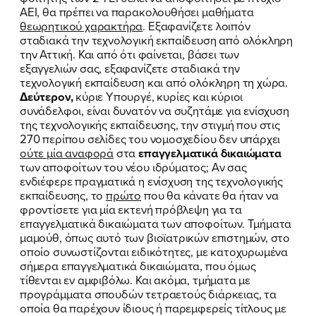
ΑΕΙ, θα πρέπει να παρακολουθήσει μαθήματα
θεωρητικού χαρακτήρα
. Εξαφανίζετε λοιπόν
σταδιακά την τεχνολογική εκπαίδευση από ολόκληρη
την Αττική. Και από ότι φαίνεται, βάσει των
εξαγγελιών σας, εξαφανίζετε σταδιακά την
τεχνολογική εκπαίδευση και από ολόκληρη τη χώρα.
Δεύτερον,
κύριε Υπουργέ, κυρίες και κύριοι
συνάδελφοι, είναι δυνατόν να συζητάμε για ενίσχυση
της τεχνολογικής εκπαίδευσης, την στιγμή που στις
270 περίπου σελίδες του νομοσχεδίου δεν υπάρχει
ούτε μία αναφορά
στα
επαγγελματικά δικαιώματα
των αποφοίτων του νέου ιδρύματος; Αν σας
ενδιέφερε πραγματικά η ενίσχυση της τεχνολογικής
εκπαίδευσης, το
πρώτο
που θα κάνατε θα ήταν να
φροντίσετε για μία εκτενή πρόβλεψη για τα
επαγγελματικά δικαιώματα των αποφοίτων. Τμήματα
μαμούθ, όπως αυτό των βιοϊατρικών επιστημών, στο
οποίο συνωστίζονται ειδικότητες, με κατοχυρωμένα
σήμερα επαγγελματικά δικαιώματα, που όμως
τίθενται εν αμφιβόλω. Και ακόμα, τμήματα με
προγράμματα σπουδών τετραετούς διάρκειας, τα
οποία θα παρέχουν ίδιους ή παρεμφερείς τίτλους με