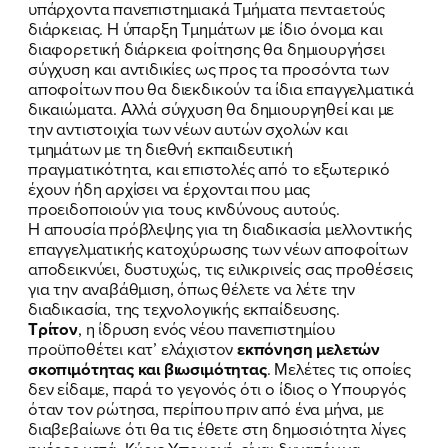
υπάρχοντα πανεπιστημιακά Τμήματα πενταετούς
διάρκειας. Η ύπαρξη Τμημάτων με ίδιο όνομα και
διαφορετική διάρκεια φοίτησης θα δημιουργήσει
σύγχυση και αντιδικίες ως προς τα προσόντα των
αποφοίτων που θα διεκδικούν τα ίδια επαγγελματικά
δικαιώματα. Αλλά σύγχυση θα δημιουργηθεί και με
την αντιστοιχία των νέων αυτών σχολών και
τμημάτων με τη διεθνή εκπαιδευτική
πραγματικότητα, και επιστολές από το εξωτερικό
έχουν ήδη αρχίσει να έρχονται που μας
προειδοποιούν για τους κινδύνους αυτούς.
Η απουσία πρόβλεψης για τη διαδικασία μελλοντικής
επαγγελματικής κατοχύρωσης των νέων αποφοίτων
αποδεικνύει, δυστυχώς, τις ειλικρινείς σας προθέσεις
για την αναβάθμιση, όπως θέλετε να λέτε την
διαδικασία, της τεχνολογικής εκπαίδευσης.
Τρίτον
, η ίδρυση ενός νέου πανεπιστημίου
προϋποθέτει κατ’ ελάχιστον
εκπόνηση μελετών
σκοπιμότητας και βιωσιμότητας
. Μελέτες τις οποίες
δεν είδαμε, παρά το γεγονός ότι ο ίδιος ο Υπουργός
όταν τον ρώτησα, περίπου πριν από ένα μήνα, με
διαβεβαίωνε ότι θα τις έθετε στη δημοσιότητα λίγες