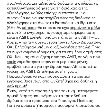
στα Ανώτατα Εκπαιδευτικά Ιδρύματα της χώρας τις
κατευθυντήριες οδηγίες για τη διαδικασία της
αξιολόγησης, καθώς επίσης να εποπτεύει, να
συντονίζει και να υποστηρίζει όλες τις διαδικασίες
αξιολόγησης στα Ανώτατα Εκπαιδευτικά Ιδρύματα
(ΑΕΙ). Αν
κάποιος
θα έπρεπε να έχει
σημαίνοντα ρόλο
σε αυτό το εγχείρημα που συζητάμε σήμερα, αυτή
είναι η ΑΔΙΠ. Ελήφθη υπόψιν η άποψη της ΑΔΙΠ – ως
Αρχής – για την συγχώνευση των εν λόγω ιδρυμάτων;
ΌΧΙ. Ελήφθησαν υπόψιν οι αξιολογήσεις της ΑΔΙΠ για
τα συγκεκριμένα ιδρύματα, για τα επιμέρους τμήματα;
ΌΧΙ. Και μιας και συζητάμε για την ΑΔΙΠ, σε νόμο που
εσείς
νομοθετήσατε πριν από μερικούς μήνες,
προβλέπεται ότι για την ίδρυση νέου ΑΕΙ απαιτείται
γνώμη της ΑΔΙΠ. Ζητήθηκε αυτή η γνώμη;
Παρακαλούμε να μας προσκομίσετε τα σχετικά
έγγραφα βάσει των οποίων ζητήθηκε και δόθηκε η
γνώμη αυτή
.
Έκτο,
κατά την προσφιλή σας τακτική, μεταφέρετε
αρμοδιότητες που ανήκουν στα τριτοβάθμια
ιδρύματα στο πρόσωπο του Υπουργού Παιδείας.
Γιατί
να ορίσει ο Υπουργός προσωρινή διοικούσα για