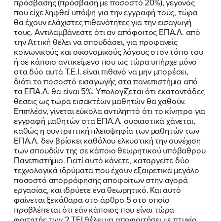
πρόσβασης (πρόσβαση με ποσοστό 20%), γεγονός
που είχε ληφθεί υπόψη για την εγγραφή τους, τώρα
θα έχουν ελάχιστες πιθανότητες για την εισαγωγή
τους. Αντιλαμβάνεστε ότι αν απόφοιτος ΕΠΑ.Λ. από
την Αττική θέλει να σπουδάσει, για προφανείς
κοινωνικούς και οικονομικούς λόγους στον τόπο του
ή σε κάποιο αντικείμενο που ως τώρα υπήρχε μόνο
στα δύο αυτά Τ.Ε.Ι. είναι πιθανό να μην μπορέσει,
διότι το ποσοστό εισαγωγής στα πανεπιστήμια από
τα ΕΠΑ.Λ. θα είναι 5%. Υπολογίζεται ότι εκατοντάδες
θέσεις ως τώρα εισακτέων μαθητών θα χαθούν.
Επιπλέον, γίνεται εύκολα αντιληπτό ότι το κίνητρο για
εγγραφή μαθητών στα ΕΠΑ.Λ. ουσιαστικά χάνεται,
καθώς η συντριπτική πλειοψηφία των μαθητών των
ΕΠΑ.Λ. δεν βρίσκει καθόλου ελκυστική την συνέχιση
των σπουδών της σε κάποιο θεωρητικού υπόβαθρου
Πανεπιστήμιο.
Γιατί αυτό κάνετε
, καταργείτε δύο
τεχνολογικά ιδρύματα που έχουν εξαιρετικά μεγάλο
ποσοστό απορρόφησης αποφοίτων στην αγορά
εργασίας, και ιδρύετε ένα θεωρητικό. Και αυτό
φαίνεται ξεκάθαρα στο άρθρο 5 στο οποίο
προβλέπεται ότι εάν κάποιος που είναι τώρα
φοιτητής των 2 ΤΕΙ θέλει να αποφοιτήσει με πτυχίο