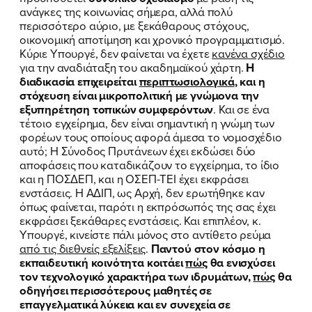
ανάγκες της κοινωνίας σήμερα, αλλά πολύ
περισσότερο αύριο, με ξεκάθαρους στόχους,
οικονομική αποτίμηση και χρονικό προγραμματισμό.
Κύριε Υπουργέ, δεν φαίνεται να έχετε
κανένα σχέδιο
για την αναδιάταξη του ακαδημαϊκού χάρτη.
Η
διαδικασία επιχειρείται
περιπτωσιολογικά
, και η
στόχευση είναι μικροπολιτική με γνώμονα την
εξυπηρέτηση τοπικών συμφερόντων
. Και σε ένα
τέτοιο εγχείρημα, δεν είναι σημαντική η γνώμη των
φορέων τους οποίους αφορά άμεσα το νομοσχέδιο
αυτό; Η Σύνοδος Πρυτάνεων έχει εκδώσει δύο
αποφάσεις που καταδικάζουν το εγχείρημα, το ίδιο
και η ΠΟΣΔΕΠ, και η ΟΣΕΠ-ΤΕΙ έχει εκφράσει
ενστάσεις. Η ΑΔΙΠ, ως Αρχή, δεν ερωτήθηκε καν
όπως φαίνεται, παρότι η εκπρόσωπός της σας έχει
εκφράσει ξεκάθαρες ενστάσεις. Και επιπλέον, κ.
Υπουργέ, κινείστε πάλι μόνος στο αντίθετο ρεύμα
από τις διεθνείς εξελίξεις
.
Παντού στον κόσμο η
εκπαιδευτική κοινότητα κοιτάει
πώς
θα ενισχύσει
τον τεχνολογικό χαρακτήρα των ιδρυμάτων,
πώς
θα
οδηγήσει περισσότερους μαθητές σε
επαγγελματικά λύκεια και εν συνεχεία σε