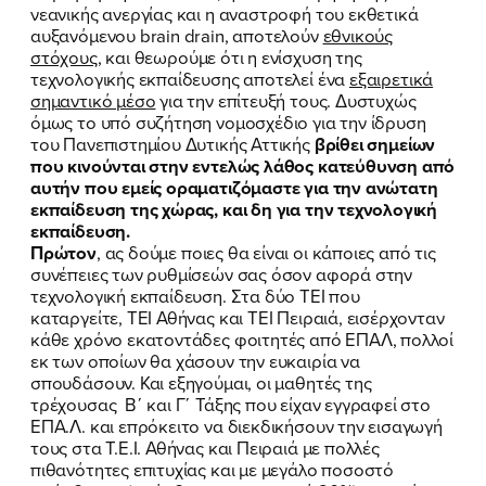
νεανικής ανεργίας και η αναστροφή του εκθετικά
αυξανόμενου brain drain, αποτελούν
εθνικούς
στόχους
, και θεωρούμε ότι η ενίσχυση της
τεχνολογικής εκπαίδευσης αποτελεί ένα
εξαιρετικά
σημαντικό μέσο
για την επίτευξή τους. Δυστυχώς
όμως το υπό συζήτηση νομοσχέδιο για την ίδρυση
του Πανεπιστημίου Δυτικής Αττικής
βρίθει σημείων
που κινούνται στην εντελώς λάθος κατεύθυνση από
αυτήν που εμείς οραματιζόμαστε για την ανώτατη
εκπαίδευση της χώρας, και δη για την τεχνολογική
εκπαίδευση.
Πρώτον
, ας δούμε ποιες θα είναι οι κάποιες από τις
συνέπειες των ρυθμίσεών σας όσον αφορά στην
τεχνολογική εκπαίδευση. Στα δύο ΤΕΙ που
καταργείτε, ΤΕΙ Αθήνας και ΤΕΙ Πειραιά, εισέρχονταν
κάθε χρόνο εκατοντάδες φοιτητές από ΕΠΑΛ, πολλοί
εκ των οποίων θα χάσουν την ευκαιρία να
σπουδάσουν. Και εξηγούμαι, οι μαθητές της
τρέχουσας Β΄ και Γ΄ Τάξης που είχαν εγγραφεί στο
ΕΠΑ.Λ. και επρόκειτο να διεκδικήσουν την εισαγωγή
τους στα Τ.Ε.Ι. Αθήνας και Πειραιά με πολλές
πιθανότητες επιτυχίας και με μεγάλο ποσοστό