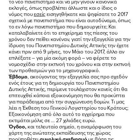
το νέο πανεπιστήμιο και να μην γίνουν κανονικά
εκλογές, όπως προβλέπει άλλωστε και ο ίδιος ο
νόμος που
εσείς
εισηγηθήκατε και ψηφίσατε το 2017
σχετικά με πανεπιστήμια που είναι αυτοδύναμα, όπως
το εν λόγω πανεπιστήμιο που δημιουργείτε; Και
καταλαβαίνετε ότι το επιχείρημα της πίεσης του
χρόνου δεν πείθει κανέναν, γιατί την εξαγγελία για την
ίδρυση του Πανεπιστημίου Δυτικής Αττικής την έχετε
κάνει πριν από 9 μήνες, τον Μάιο του 2017, άλλο αν
επιλέξατε – για μία ακόμη φορά – να φέρετε το
νομοσχέδιο στην εκπνοή του χρόνου και στην εκπνοή
των προθεσμιών για το μηχανογραφικό.
Έβδομο
, ακούγοντας την εξαγγελία σας προ σχεδόν
ενός έτους για τη δημιουργία του Πανεπιστημίου
Δυτικής Αττικής, περίμενε τουλάχιστον κανείς ότι θα
επιτευχθεί κάποια εξοικονόμηση που θα προκύπτει
για παράδειγμα από την συγχώνευση δομών. Τι μας
λέει η Έκθεση του Γενικού Λογιστηρίου του Κράτους;
Εξοικονόμηση από όλο αυτό το εγχείρημα που
εκτιμάται μόλις σε … 27 χιλιάδες ευρώ.
Όγδοο,
και τελευταίο σημείο, η αναμόρφωση του
χάρτη της ανώτατης εκπαίδευσης της χώρας
προϋποθέτει
συνολικό σχεδιασμό
με βάση τις