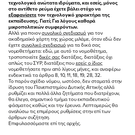
τεχνολογικά ανώτατα ιδρύματα, και εσείς, μόνος
στο αντίθετο ρεύμα έχετε βάλει στόχο να
εξαφανίσετε
τον τεχνολογικό χαρακτήρα της
εκπαίδευσης. Γιατί; Για λόγους καθαρά
μικροπολιτικών συμφερόντων.
Αλλά για ποιον
συνολικό σχεδιασμό
για τον
ακαδημαϊκό χάρτη της χώρας μιλάμε, όταν εδώ δεν
έχετε
συνολικό σχεδιασμό
για τα δικά σας
νομοθετήματα: εδώ, με αυτό το νομοθέτημα,
τροποποιείτε
δικές σας
διατάξεις, διατάξεις όχι
απλώς του ΣΥΡ, διατάξεις που
εσείς ο ίδιος
νομοθετήσατε πριν από λίγους μήνες, και αναφέρω
ενδεικτικά τα άρθρα 8, 10, 11, 18, 19, 28, 32.
Το παρόν σχέδιο νόμου, ωστόσο, δεν σταματά στην
ίδρυση του Πανεπιστημίου Δυτικής Αττικής αλλά
ρυθμίζει και πολλά άλλα ζητήματα που διατρέχουν,
θα έλεγα, σημαντικό τμήμα του εκπαιδευτικού
φάσματος καθώς και την έρευνα. Λεπτομερώς θα
αναλύσω τις επιμέρους ρυθμίσεις στην επί των
άρθρων συζήτηση.
Επιφυλασσόμαστε επί της αρχής.