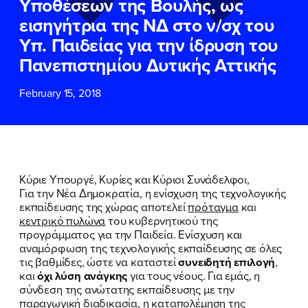
Υποθέσεων της Βουλής, ως
ΕΠΙΘΕΤΟ
ΕΠΙΘΕΤΟ
*
*
εισηγήτρια της ΝΔ στο ν/σχ του
Υπ. Παιδείας για την ίδρυση του
ΤΗΛΕΦΩΝΟ
ΤΗΛΕΦΩΝΟ
*
Πανεπιστημίου Δυτικής Αττικής
February 15, 2018
EMAIL
EMAIL
*
*
Αποδέχομαι την
Αποδέχομαι την
Πολιτική
Πολιτική
Προστασίας Προσωπικών
Προστασίας Προσωπικών
Δεδομένων
Δεδομένων
και τους τους
και τους τους
Όρους
Όρους
Κύριε Υπουργέ, Κυρίες και Κύριοι Συνάδελφοι,
Χρήσης
Χρήσης
του δικτυακού τόπου του
του δικτυακού τόπου του
Για την Νέα Δημοκρατία, η ενίσχυση της τεχνολογικής
Πολιτικού Γραφείου της Βουλευτού
Πολιτικού Γραφείου της Βουλευτού
εκπαίδευσης της χώρας αποτελεί
πρόταγμα
και
Νίκης Κεραμέως
Νίκης Κεραμέως
κεντρικό πυλώνα
του κυβερνητικού της
προγράμματος για την Παιδεία. Ενίσχυση και
αναμόρφωση της τεχνολογικής εκπαίδευσης σε όλες
ΥΠΟΒΟΛΗ
ΥΠΟΒΟΛΗ
τις βαθμίδες, ώστε να καταστεί
συνειδητή επιλογή
,
και
όχι λύση ανάγκης
για τους νέους. Για εμάς, η
σύνδεση της ανώτατης εκπαίδευσης με την
παραγωγική διαδικασία, η καταπολέμηση της