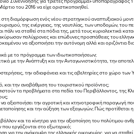
ιο Συνεννόησης για τριετές πρόγραμμα» υποπαράγραφος 1 
Μάρτιο του 2016 να είχε οριστικοποιηθεί.
 στη διαμόρφωση ενός νέου στρατηγικού αναπτυξιακού μοντέ
ρισμού, της ενέργειας, της ναυτιλίας, των υποδομών, του πε
ι πάλι να σταθεί στα πόδια της, μετά τους κυριολεκτικά κ
ακύρωσαν πολύχρονες και επώδυνες προσπάθειες του ελληνι
ροκειμένου να αξιοποιήσει την αυτόνομη αλλά και οριζόντια
τικά με το πρόγραμμα των ιδιωτικοποιήσεων;
ετικά με την Ανάπτυξη και την Ανταγωνιστικότητα, την αποτε
υστερήσεις, την αδιαφάνεια και τις αβελτηρίες στο χώρο των
ΠΟΙΑ ΕΙΜΑΙ
μό, και την αναβάθμιση του τουριστικού προϊόντος;
ωπιστούν τα προβλήματα στα πεδία του Περιβάλλοντος, της Κλι
ΕΡΓΟ
ους;
α να αξιοποιήσει την αγροτική και κτηνοτροφική παραγωγή που
 μεταποίησης και την αύξηση των εξαγωγών; Πώς προτίθεται η
ΕΚΔΗΛΩΣΕΙΣ
βάλλον και τα κίνητρα για την αξιοποίηση του πολύτιμου α
ν που εργάζονται στο εξωτερικό;
νηση για την ανάκαμψη της ελληνικής οικονομίας, για να σταθ