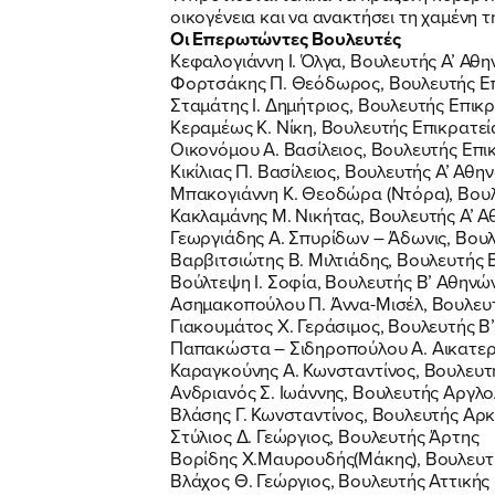
οικογένεια και να ανακτήσει τη χαμένη τ
Οι Επερωτώντες Βουλευτές
Κεφαλογιάννη Ι. Όλγα, Βουλευτής Α’ Αθ
Φορτσάκης Π. Θεόδωρος, Βουλευτής Επ
Σταμάτης Ι. Δημήτριος, Βουλευτής Επικ
Κεραμέως Κ. Νίκη, Βουλευτής Επικρατεί
Οικονόμου Α. Βασίλειος, Βουλευτής Επι
Κικίλιας Π. Βασίλειος, Βουλευτής Α’ Αθη
Μπακογιάννη Κ. Θεοδώρα (Ντόρα), Βουλ
Κακλαμάνης Μ. Νικήτας, Βουλευτής Α’ 
Γεωργιάδης Α. Σπυρίδων – Άδωνις, Βου
Βαρβιτσιώτης Β. Μιλτιάδης, Βουλευτής 
Βούλτεψη Ι. Σοφία, Βουλευτής Β’ Αθηνώ
Ασημακοπούλου Π. Άννα-Μισέλ, Βουλευ
Γιακουμάτος Χ. Γεράσιμος, Βουλευτής Β
Παπακώστα – Σιδηροπούλου Α. Αικατερί
Καραγκούνης Α. Κωνσταντίνος, Βουλευτή
Ανδριανός Σ. Ιωάννης, Βουλευτής Αργλο
Βλάσης Γ. Κωνσταντίνος, Βουλευτής Αρ
Στύλιος Δ. Γεώργιος, Βουλευτής Άρτης
Βορίδης Χ.Μαυρουδής(Μάκης), Βουλευτ
Βλάχος Θ. Γεώργιος, Βουλευτής Αττικής