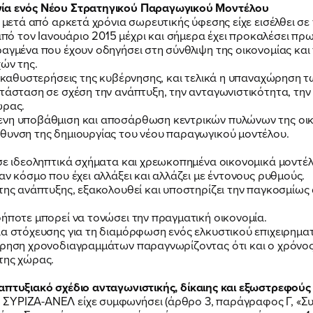
γία ενός Νέου Στρατηγικού Παραγωγικού Μοντέλου
, μετά από αρκετά χρόνια σωρευτικής ύφεσης είχε εισέλθει σ
 τον Ιανουάριο 2015 μέχρι και σήμερα έχει προκαλέσει πρωτ
ραγμένα που έχουν οδηγήσει στη σύνθλιψη της οικονομίας και
χών της.
ι καθυστερήσεις της κυβέρνησης, και τελικά η υπαναχώρηση τ
τάσταση σε σχέση την ανάπτυξη, την ανταγωνιστικότητα, την 
ώρας.
ενη υποβάθμιση και αποσάρθωση κεντρικών πυλώνων της οικο
ύθυνση της δημιουργίας του νέου παραγωγικού μοντέλου.
σε ιδεοληπτικά σχήματα και χρεωκοπημένα οικονομικά μοντέλα
αν κόσμο που έχει αλλάξει και αλλάζει με έντονους ρυθμούς.
της ανάπτυξης, εξακολουθεί και υποστηρίζει την παγκοσμίω
ήποτε μπορεί να τονώσει την πραγματική οικονομία.
α στόχευσης για τη διαμόρφωση ενός ελκυστικού επιχειρημα
ήρηση χρονοδιαγραμμάτων παραγνωρίζοντας ότι και ο χρόνος
της χώρας.
απτυξιακό σχέδιο ανταγωνιστικής, δίκαιης και εξωστρεφούς
 ΣΥΡΙΖΑ-ΑΝΕΛ είχε συμφωνήσει (άρθρο 3, παράγραφος Γ, «Σ