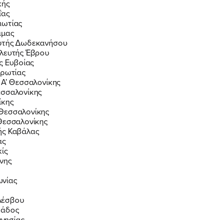
κής
ΐας
ιωτίας
άμας
ευτής Δωδεκανήσου
υλευτής Έβρου
ς Ευβοίας
πρωτίας
 Α’ Θεσσαλονίκης
εσσαλονίκης
ίκης
 Θεσσαλονίκης
 Θεσσαλονίκης
ής Καβάλας
άς
κίς
νης
ωνίας
Λέσβου
κάδος
νησίας