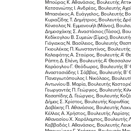
Μπούρας Κ. Αθανάσιος, Βουλευτής Αττι
Κατσανιώτης Ι. Ανδρέας, Βουλευτής Αχα
Μπασιάκος Α. Ευάγγελος, Βουλευτής Βο
Κυριαζίδης Τ. Δημήτριος, Βουλευτής Δρ
Κόνσολας Ν. Εμμανουήλ (Μάνος), Βουλ
Δημοσχάκης Σ. Αναστάσιος (Τάσος), Βο
Κεδίκογλου Β. Συμεών (Σίμος), Βουλευτή
Γιόγιακας Ν. Βασίλειος, Βουλευτής Θεσ
Γκιουλέκας Π. Κωνσταντίνος, Βουλευτής
Καλαφάτης Α. Σταύρος, Βουλευτής Α’ Θ
Ράπτη Δ. Ελένη, Βουλευτής Α’ Θεσσαλον
Καράογλου Γ. Θεόδωρος, Βουλευτής Β’
Αναστασιάδης Ι. Σάββας, Βουλευτής Β’
Παναγιωτόπουλος Ι. Νικόλαος, Βουλευτ
Αντωνίου Β. Μαρία, Βουλευτής Καστορι
Γεωργαντάς Π. Γεώργιος, Βουλευτής Κιλ
Κασαπίδης Δ. Γεώργιος, Βουλευτής Κοζά
Δήμας Σ. Χρίστος, Βουλευτής Κορινθίας
Δαβάκης Π. Αθανάσιος, Βουλευτής Λακ
Κέλλας Α. Χρήστος, Βουλευτής Λαρίσης
Αθανασίου Χ. Χαράλαμπος, Βουλευτής 
Καββαδάς Ι. Αθανάσιος, Βουλευτής Λευ
Μπουκώρος Γ. Χρήστος, Βουλευτής Μαγ