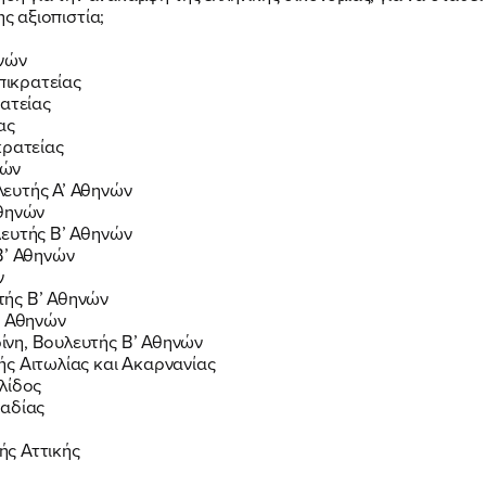
ης αξιοπιστία;
ΝΕΑ
ηνών
ικρατείας
ρατείας
ΕΛΑ ΚΙ ΕΣΥ
ας
κρατείας
νών
ευτής Α’ Αθηνών
Αθηνών
λευτής Β’ Αθηνών
Β’ Αθηνών
FB
IN
TW
YT
LN
VB
TIKTOK
ν
τής Β’ Αθηνών
’ Αθηνών
νη, Βουλευτής Β’ Αθηνών
ς Αιτωλίας και Ακαρνανίας
λίδος
καδίας
ής Αττικής