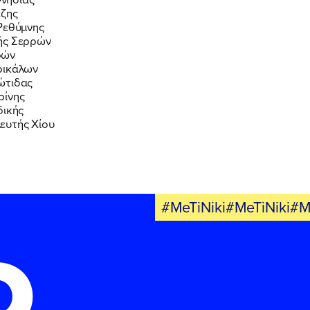
έζης
 Ρεθύμνης
τής Σερρών
ρών
ρικάλων
ώτιδας
ρίνης
δικής
ευτής Χίου
#MeTiNiki#MeTiNiki#M
Ο