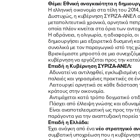
Θέμα: Εθνική αναγκαιότητα η δημιουρ
Η ελληνική οικονομία στα τέλη του 2014
Δυστυχώς, η κυβέρνηση ΣΥΡΙΖΑ-ΑΝΕΛ από
μεταπολιτευτικά χρονικά, αρνητικά πεπ
οποία πλέον κινείται στα όρια των αντο
Η αδράνεια, η ολιγωρία, η αδιαφορία, ο
δημιουργήσει μια εξαιρετικά δυσμενή κα
συνολικά με τον παραγωγικό ιστό της χ
Βρισκόμαστε μπροστά σε μια συνεχιζόμ
κυβέρνηση να εργάζεται προς την κατε
Επειδή η Κυβέρνηση ΣΥΡΙΖΑ-ΑΝΕΛ:
Αδυνατεί να αντιληφθεί, εγκλωβισμένη 
παλαιές και γηρασμένες πρακτικές σε έν
Λειτουργεί αρνητικά σε κάθε διάσταση 
κράτους στην οικονομία.
Αντιμάχεται κατά τρόπο δογματικό οτιδ
Πάσχει από έλλειψη γνώσης και αδυναμί
Είναι αναποτελεσματική ως προς την τ
παράγοντα για την αναπτυξιακή πορεία 
Επειδή η Ελλάδα:
Έχει ανάγκη από ένα
νέο στρατηγικό αν
συμβατική υποχρέωση που η κυβέρνηση