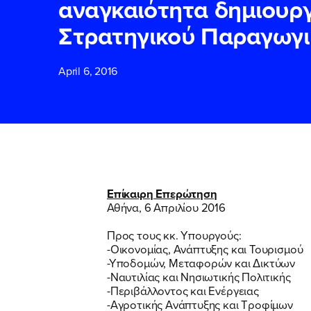
αναγκαιότητα δημιουργ
Στρατηγικού Παραγωγ
ΕΠΙΘΕΤΟ
ΕΠΙΘΕΤΟ
*
*
April 6, 2016
ΤΗΛΕΦΩΝΟ
ΤΗΛΕΦΩΝΟ
*
EMAIL
EMAIL
*
*
Επίκαιρη Επερώτηση
Αθήνα, 6 Απριλίου 2016
Αποδέχομαι τη
Αποδέχομαι τη
δικτυακού τόπο
δικτυακού τόπο
Προς τους κκ. Υπουργούς:
-Οικονομίας, Ανάπτυξης και Τουρισμού
-Υποδομών, Μεταφορών και Δικτύων
-Ναυτιλίας και Νησιωτικής Πολιτικής
ΥΠΟΒΟΛΗ
ΥΠΟΒΟΛΗ
-Περιβάλλοντος και Ενέργειας
-Αγροτικής Ανάπτυξης και Τροφίμων