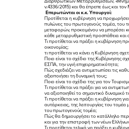
Διαρθρωτικών Μεταρρυθμίσεων, «Μνημόν
ν.4336/2015) και θα έπρεπε έως και τον 
Επερωτώνται οι κ.κ. Υπουργοί:
Προτίθεται η κυβέρνηση να προχωρήσει
πυλώνες του πρωτογενούς τομέα, του του
μεταφορών, προκειμένου να μπορέσει κα
κάθε μεταρρυθμιστική προσπάθεια και 
Τι προτίθεται να πράξει η κυβέρνηση π
οικονομίας;
τι προτίθεται να κάνει η Κυβέρνηση σχε
Ποιο είναι το σχέδιο της Κυβέρνησης σχ
ΕΣΠΑ, την υγιή επιχειρηματικότητα;
Πώς σχεδιάζει να αντιμετωπίσει τις καθ
αξιοποιήσει τη δυναμική τους;
Ποιο είναι το σχέδιο της για τον Τουρισ
Τι προτίθεται να πράξει για να αντιμετ
να αξιοποιηθεί το σημαντικό δυναμικό τ
Τι προτίθεται να πράξει η κυβέρνηση γι
αυτάρκειας, της λειτουργίας του τομέα
του πρωτογενούς τομέα;
Πώς θα δημιουργήσει το κατάλληλο περι
και για την επιστροφή των νέων Ελλήνω
Τι προτίθεται τελικά να πράξει η κυβέρ