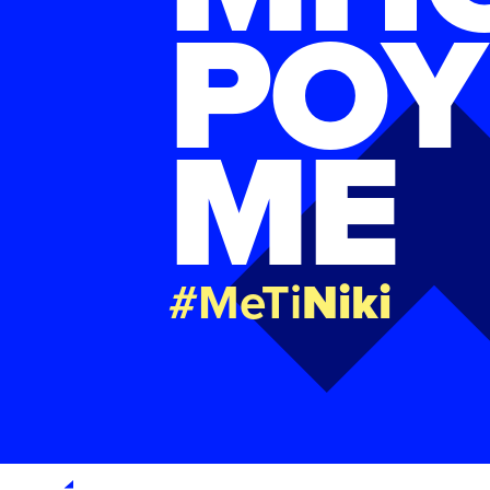
ΡΟΥ
ΜΕ
#MeTi
Niki