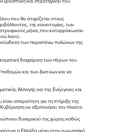
«Προοπτική και στρατηγική» του
λου που θα στηρίζεται στους
ριβάλλοντος, της καινοτομίας, των
αταστροφικούς μήνες που καταρράκωσαν
κού λαού;
 διασύνδεση των παραπάνω πυλώνων της
λεσματική διαχείριση των πόρων του
 Υποδομών και των Δικτύων και να
ματικής Αλλαγής και της Ενέργειας και
 είναι απαραίτητη για τη στήριξη της
 Κυβέρνηση να αξιοποιήσει τον πλούτο
νθρώπινου δυναμικού της χώρας καθώς
εί ισότιμα η Ελλάδα μέσα στην ευρωπαϊκή