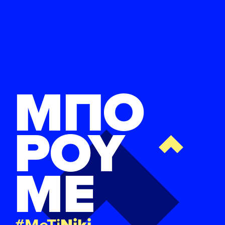
ΜΠΟ
ΡΟΥ
ΜΕ
#MeTi
Niki