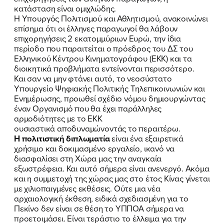
κατάσταση είναι ομιχλώδης.
Η Υπουργός Πολιτισμού και Αθλητισμού, ανακοινώνει
επίσημα ότι οι έλληνες παραγωγοί θα λάβουν
επιχορηγήσεις 2 εκατομμύριων Ευρώ, την ίδια
περίοδο που παραιτείται ο πρόεδρος του ΔΣ του
Ελληνικού Κέντρου Κινηματογράφου (ΕΚΚ) και τα
διοικητικά προβλήματα εντείνονται περισσότερο.
Και σαν να μην φτάνει αυτό, το νεοσύστατο
Υπουργείο Ψηφιακής Πολιτικής Τηλεπικοινωνιών και
Ενημέρωσης, προωθεί σχέδιο νόμου δημιουργώντας
έναν Οργανισμό που θα έχει παράλληλες
αρμοδιότητες με το ΕΚΚ
ουσιαστικά αποδυναμώνοντάς το περαιτέρω.
Η πολιτιστική διπλωματία
είναι ένα εξαιρετικά
χρήσιμο και δοκιμασμένο εργαλείο, ικανό να
διασφαλίσει στη Χώρα μας την αναγκαία
εξωστρέφεια. Και αυτό σήμερα είναι ανενεργό. Ακόμα
και η συμμετοχή της χώρας μας στο έτος Κίνας γίνεται
με χιλιοπαιγμένες εκθέσεις. Ούτε μια νέα
αρχαιολογική έκθεση, ειδικά σχεδιασμένη για το
Πεκίνο δεν είναι σε θέση το ΥΠΠΟΑ σήμερα να
προετοιμάσει. Είναι τεράστιο το έλλειμα για την