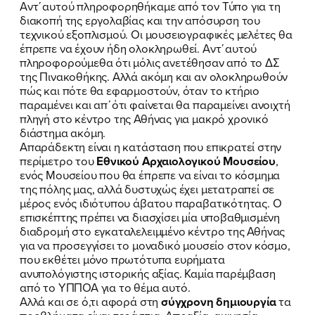
Αντ΄αυτού πληροφορηθήκαμε από τον Τύπο για τη
ΠΟΙΑ ΕΙΜΑΙ
διακοπή της εργολαβίας και την απόσυρση του
τεχνικού εξοπλισμού. Οι μουσειογραφικές μελέτες θα
ΕΡΓΟ
έπρεπε να έχουν ήδη ολοκληρωθεί. Αντ΄αυτού
πληροφορούμεθα ότι μόλις ανετέθησαν από το ΔΣ
ΕΚΔΗΛΩΣΕΙΣ
της Πινακοθήκης. Αλλά ακόμη και αν ολοκληρωθούν
πώς και πότε θα εφαρμοστούν, όταν το κτήριο
παραμένει και απ΄ότι φαίνεται θα παραμείνει ανοιχτή
ΝΕΑ
πληγή στο κέντρο της Αθήνας για μακρό χρονικό
διάστημα ακόμη.
ΕΛΑ ΚΙ ΕΣΥ
Απαράδεκτη είναι η κατάσταση που επικρατεί στην
περίμετρο του
Εθνικού Αρχαιολογικού Μουσείου
,
ενός Μουσείου που θα έπρεπε να είναι το κόσμημα
της πόλης μας, αλλά δυστυχώς έχει μετατραπεί σε
μέρος ενός ιδιότυπου άβατου παραβατικότητας. Ο
FB
IN
TW
YT
LN
VB
TIKTOK
επισκέπτης πρέπει να διασχίσει μία υποβαθμισμένη
διαδρομή στο εγκαταλελειμμένο κέντρο της Αθήνας
για να προσεγγίσει το μοναδικό μουσείο στον κόσμο,
που εκθέτει μόνο πρωτότυπα ευρήματα
ανυπολόγιστης ιστορικής αξίας. Καμία παρέμβαση
από το ΥΠΠΟΑ για το θέμα αυτό.
Αλλά και σε ό,τι αφορά στη
σύγχρονη δημιουργία
τα