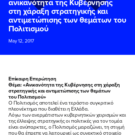
ανικανότητα της Κυβέρνησης
ΕΠΙΘΕΤΟ
ΕΠΙΘΕΤΟ
*
*
στη χάραξη στρατηγικής και
αντιμετώπισης των θεμάτων του
ΤΗΛΕΦΩΝΟ
ΤΗΛΕΦΩΝΟ
*
Πολιτισμού
May 12, 2017
EMAIL
EMAIL
*
*
Αποδέχομαι την
Αποδέχομαι την
Πολιτική
Πολιτική
Προστασίας Προσωπικών
Προστασίας Προσωπικών
Δεδομένων
Δεδομένων
και τους τους
και τους τους
Όρους
Όρους
Επίκαιρη Επερώτηση
Χρήσης
Χρήσης
του δικτυακού τόπου του
του δικτυακού τόπου του
Θέμα: «Ανικανότητα της Κυβέρνησης στη χάραξη
Πολιτικού Γραφείου της Βουλευτού
Πολιτικού Γραφείου της Βουλευτού
στρατηγικής και αντιμετώπισης των θεμάτων
Νίκης Κεραμέως
Νίκης Κεραμέως
του Πολιτισμού»
Ο Πολιτισμός αποτελεί ένα τεράστιο συγκριτικό
πλεονέκτημα που διαθέτει η Ελλάδα.
ΥΠΟΒΟΛΗ
ΥΠΟΒΟΛΗ
Λόγω των ανερμάτιστων κυβερνητικών χειρισμών και
της έλλειψης στρατηγικής οι πολιτικές για τον τομέα
είναι ανύπαρκτες, ο Πολιτισμός μαραζώνει, τη στιγμή
που θα έπρεπε να λειτουργεί ως συνεκτικό στοιχείο