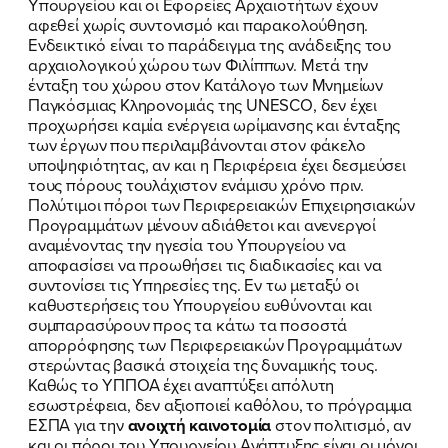
Υπουργείου και οι Εφορείες Αρχαιοτήτων έχουν
αφεθεί χωρίς συντονισμό και παρακολούθηση.
Ενδεικτικό είναι το παράδειγμα της ανάδειξης του
αρχαιολογικού χώρου των Φιλίππων. Μετά την
ένταξη του χώρου στον Κατάλογο των Μνημείων
Παγκόσμιας Κληρονομιάς της UNESCO, δεν έχει
προχωρήσει καμία ενέργεια ωρίμανσης και ένταξης
των έργων που περιλαμβάνονται στον φάκελο
υποψηφιότητας, αν και η Περιφέρεια έχει δεσμεύσει
τους πόρους τουλάχιστον ενάμισυ χρόνο πριν.
Πολύτιμοι πόροι των Περιφερειακών Επιχειρησιακών
Προγραμμάτων μένουν αδιάθετοι και ανενεργοί
αναμένοντας την ηγεσία του Υπουργείου να
αποφασίσει να προωθήσει τις διαδικασίες και να
συντονίσει τις Υπηρεσίες της. Εν τω μεταξύ οι
καθυστερήσεις του Υπουργείου ευθύνονται και
συμπαρασύρουν προς τα κάτω τα ποσοστά
απορρόφησης των Περιφερειακών Προγραμμάτων
στερώντας βασικά στοιχεία της δυναμικής τους.
Καθώς το ΥΠΠΟΑ έχει αναπτύξει απόλυτη
εσωστρέφεια, δεν αξιοποιεί καθόλου, το πρόγραμμα
ΕΣΠΑ για την
ανοιχτή καινοτομία
στον πολιτισμό, αν
και οι πόροι του Υπουργείου Ανάπτυξης είναι οι μόνοι