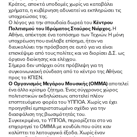
Κράτος, αποκτά υποδομές χωρίς να καταβάλει
χρήματα, η κυβέρνηση αδυνατεί να εκπληρώσει τις
υποχρεώσεις της.
Ο λόγος για την σπουδαία δωρεά του
Κέντρου
Πολιτισμού του Ιδρύματος Σταύρος Νιάρχος.
Η
Αθήνα, απέκτησε ένα τοπόσημο των Τεχνών. Η μόνη
υποχρέωση που ανέλαβε επίσημα, ήταν να
διευκολύνει την πρόσβαση σε αυτό για να είναι
επισκέψιμο από τους πολίτες και να διορίσει Δ.Σ. ως
όργανο διοίκησης και ελέγχου.
Σήμερα δεν υπάρχει ούτε πρόβλεψη για τη
συγκοινωνιακή σύνδεση από το κέντρο της Αθήνας
προς το ΚΠΙΣΝ.
Ο Οργανισμός
Μεγάρου Μουσικής (ΟΜΜΑ)
αποτελεί
ένα άλλο κρίσιμο ζήτημα. Ένας σύγχρονος χώρος
πολιτιστικών εκδηλώσεων, αποτελεί πλέον
εποπτευόμενο φορέα του ΥΠΠΟΑ. Χωρίς να έχει
προηγηθεί εμπεριστατωμένο σχέδιο για την
διασφάλιση της βιωσιμότητάς του.
Συγκεκριμένα, το ΥΠΠΟΑ, περιορίζεται στο να
επιχορηγεί το ΟΜΜΑ με κονδύλι που ούτε καν
καλύπτει τα λειτουργικά έξοδα. Χωρίς έναν