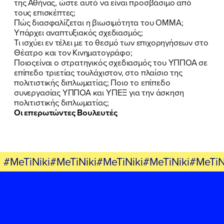
της Αθήνας, ώστε αυτό να είναι προσβάσιμο από
τους επισκέπτες;
Πώς διασφαλίζεται η βιωσιμότητα του ΟΜΜΑ;
Υπάρχει αναπτυξιακός σχεδιασμός;
Τι ισχύει εν τέλει με το θεσμό των επιχορηγήσεων στο
Θέατρο και τον Κινηματογράφο;
Ποιοςείναι ο στρατηγικός σχεδιασμός του ΥΠΠΟΑ σε
επίπεδο τριετίας τουλάχιστον, στο πλαίσιο της
πολιτιστικής διπλωματίας; Ποιο το επίπεδο
συνεργασίας ΥΠΠΟΑ και ΥΠΕΞ για την άσκηση
πολιτιστικής διπλωματίας;
Οι επερωτώντες Βουλευτές
#MeTiNiki#MeTiNiki#MeTiNiki#MeTiNiki#MeTiN