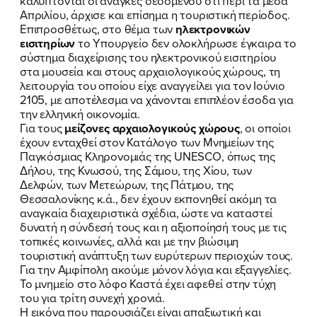
καλύπτονται οι ανάγκες δεδομένου ότι περί τα μέσα
Απριλίου, άρχισε και επίσημα η τουριστική περίοδος.
Επιπροσθέτως, στο θέμα των
ηλεκτρονικών
εισιτηρίων
το Υπουργείο δεν ολοκλήρωσε έγκαιρα το
σύστημα διαχείρισης του ηλεκτρονικού εισιτηρίου
στα μουσεία και στους αρχαιολογικούς χώρους, τη
λειτουργία του οποίου είχε αναγγείλει για τον Ιούνιο
2105, με αποτέλεσμα να χάνονται επιπλέον έσοδα για
την ελληνική οικονομία.
Για τους
μείζονες αρχαιολογικούς χώρους
, οι οποίοι
έχουν ενταχθεί στον Κατάλογο των Μνημείων της
Παγκόσμιας Κληρονομιάς της UNESCO, όπως της
Δήλου, της Κνωσού, της Σάμου, της Χίου, των
Δελφών, των Μετεώρων, της Πάτμου, της
Θεσσαλονίκης κ.ά., δεν έχουν εκπονηθεί ακόμη τα
αναγκαία διαχειριστικά σχέδια, ώστε να καταστεί
δυνατή η σύνδεσή τους και η αξιοποίησή τους με τις
τοπικές κοινωνίες, αλλά και με την βιώσιμη
τουριστική ανάπτυξη των ευρύτερων περιοχών τους.
Για την Αμφίπολη ακούμε μόνον λόγια και εξαγγελίες.
Το μνημείο στο λόφο Καστά έχει αφεθεί στην τύχη
του για τρίτη συνεχή χρονιά.
Η εικόνα που παρουσιάζει είναι απαξιωτική και