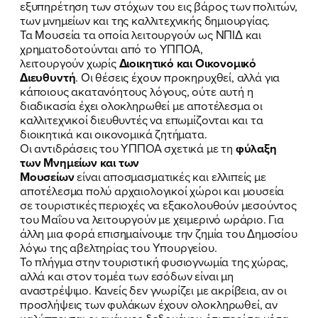
εξυπηρέτηση των στόχων του εις βάρος των πολιτών,
των μνημείων και της καλλιτεχνικής δημιουργίας.
Τα Μουσεία τα οποία λειτουργούν ως ΝΠΙΔ και
χρηματοδοτούνται από το ΥΠΠΟΑ,
λειτουργούν χωρίς
Διοικητικό και Οικονομικό
Διευθυντή
. Οι θέσεις έχουν προκηρυχθεί, αλλά για
κάποιους ακατανόητους λόγους, ούτε αυτή η
διαδικασία έχει ολοκληρωθεί με αποτέλεσμα οι
καλλιτεχνικοί διευθυντές να επωμίζονται και τα
διοικητικά και οικονομικά ζητήματα.
Οι αντιδράσεις του ΥΠΠΟΑ σχετικά με τη
φύλαξη
των Μνημείων και των
Μουσείων
είναι αποσμασματικές και ελλιπείς με
αποτέλεσμα πολύ αρχαιολογικοί χώροι και μουσεία
σε τουριστικές περιοχές να εξακολουθούν μεσούντος
του Μαΐου να λειτουργούν με χειμερινό ωράριο. Για
άλλη μια φορά επισημαίνουμε την ζημία του Δημοσίου
λόγω της αβελτηρίας του Υπουργείου.
Το πλήγμα στην τουριστική φυσιογνωμία της χώρας,
αλλά και στον τομέα των εσόδων είναι μη
αναστρέψιμο. Κανείς δεν γνωρίζει με ακρίβεια, αν οι
προσλήψεις των φυλάκων έχουν ολοκληρωθεί, αν