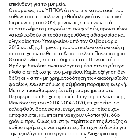
επικίνδυνη για το μνημείο.
Οι κορώνες του ΥΠΠΟΑ ότι για την κατάστασή του
ευθύνεται η εσφαλμένη μεθοδολογικά ανασκαφική
διερεύνησή του 2014, μόνον ως επικοινωνιακά
πυροτεχνήματα μπορούν να εκληφθούν, προκειμένου
να καλυφθούν οι τεράστιες ευθύνες αδιαφορίας και
ολιγωρίας του Υπουργείου από τον Φεβρουάριο
2015 και εξής. Η μελέτη του οστεολογικού υλικού, η
οποία είχε ανατεθεί στα Αριστοτέλειο Πανεπιστήμιο
Θεσσαλονίκης και στο Δημοκρίτειο Πανεπιστήμιο
Θράκης διεκόπει αναιτιολόγητα μέσα στο ευρύτερο
πλαίσιο απαξίωσης του μνημείου. Καμία εξήγηση δεν
δόθηκε για την μη χρηματοδότηση των ακαδημαϊκών
φορέων, ενώ επισήμως η σύμβαση παραμένη ενεργή.
Με την προωθούμενη ένταξη του μνημείου στο
Περιφερειακό Επιχειρησιακό Πρόγραμμα Κεντρικής
Μακεδονίας του ΕΣΠΑ 2014-2020, επιχειρείται να
καλυφθούν δράσεις και ενέργειες, οι οποίες είχαν
αποφασιστεί και έπρεπε να έχουν υλοποιηθεί δύο
χρόνια πριν. Όμως και στην περίπτωση της ένταξης οι
καθυστερήσεις είναι τεράστιες. Το τεχνικό δελτίο για
την αξιολόγηση του έργου από την Διαχειριστική