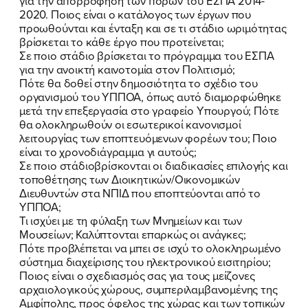
για την απορρόφηση των πόρων του ΕΣΠΑ 2014-
2020. Ποιος είναι ο κατάλογος των έργων που
προωθούνται και ένταξη και σε τι στάδιο ωριμότητας
βρίσκεται το κάθε έργο που προτείνεται;
Σε ποιο στάδιο βρίσκεται το πρόγραμμα του ΕΣΠΑ
για την ανοικτή καινοτομία στον Πολιτισμό;
Πότε θα δοθεί στην δημοσιότητα το σχέδιο του
οργανισμού του ΥΠΠΟΑ, όπως αυτό διαμορφώθηκε
μετά την επεξεργασία στο γραφείο Υπουργού; Πότε
θα ολοκληρωθούν οι εσωτερικοί κανονισμοί
λειτουργίας των εποπτευόμενων φορέων του; Ποιο
είναι το χρονοδιάγραμμα γι αυτούς;
Σε ποιο στάδιοβρίσκονται οι διαδικασίες επιλογής και
τοποθέτησης των Διοικητικών/Οικονομικών
Διευθυντών στα ΝΠΙΔ που εποπτεύονται από το
ΥΠΠΟΑ;
Τι ισχύει με τη φύλαξη των Μνημείων και των
Μουσείων; Καλύπτονται επαρκώς οι ανάγκες;
Πότε προβλέπεται να μπει σε ισχύ το ολοκληρωμένο
σύστημα διαχείρισης του ηλεκτρονικού εισιτηρίου;
Ποιος είναι ο σχεδιασμός σας για τους μείζονες
αρχαιολογικούς χώρους, συμπεριλαμβανομένης της
Αμφίπολης, προς όφελος της χώρας και των τοπικών