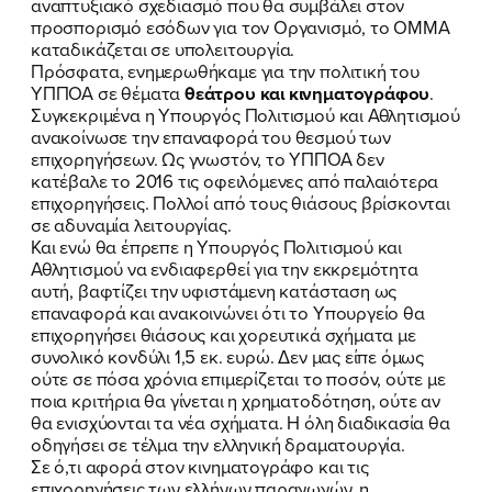
αναπτυξιακό σχεδιασμό που θα συμβάλει στον
προσπορισμό εσόδων για τον Οργανισμό, το ΟΜΜΑ
καταδικάζεται σε υπολειτουργία.
Πρόσφατα, ενημερωθήκαμε για την πολιτική του
ΥΠΠΟΑ σε θέματα
θεάτρου και κινηματογράφου
.
Συγκεκριμένα η Υπουργός Πολιτισμού και Αθλητισμού
ανακοίνωσε την επαναφορά του θεσμού των
επιχορηγήσεων. Ως γνωστόν, το ΥΠΠΟΑ δεν
κατέβαλε το 2016 τις οφειλόμενες από παλαιότερα
επιχορηγήσεις. Πολλοί από τους θιάσους βρίσκονται
σε αδυναμία λειτουργίας.
Και ενώ θα έπρεπε η Υπουργός Πολιτισμού και
Αθλητισμού να ενδιαφερθεί για την εκκρεμότητα
αυτή, βαφτίζει την υφιστάμενη κατάσταση ως
επαναφορά και ανακοινώνει ότι το Υπουργείο θα
επιχορηγήσει θιάσους και χορευτικά σχήματα με
συνολικό κονδύλι 1,5 εκ. ευρώ. Δεν μας είπε όμως
ούτε σε πόσα χρόνια επιμερίζεται το ποσόν, ούτε με
ποια κριτήρια θα γίνεται η χρηματοδότηση, ούτε αν
θα ενισχύονται τα νέα σχήματα. Η όλη διαδικασία θα
οδηγήσει σε τέλμα την ελληνική δραματουργία.
Σε ό,τι αφορά στον κινηματογράφο
και τις
επιχορηγήσεις των ελλήνων παραγωγών, η