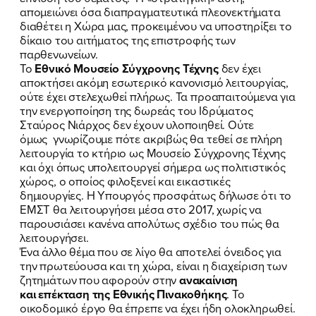
απομειώνει όσα διαπραγματευτικά πλεονεκτήματα
διαθέτει η Χώρα μας, προκειμένου να υποστηρίξει το
δίκαιο του αιτήματος της επιστροφής των
παρθενωνείων.
Το
Εθνικό Μουσείο Σύγχρονης Τέχνης
δεν έχει
αποκτήσει ακόμη εσωτερικό κανονισμό λειτουργίας,
ούτε έχει στελεχωθεί πλήρως. Τα προαπαιτούμενα για
την ενεργοποίηση της δωρεάς του Ιδρύματος
Σταύρος Νιάρχος δεν έχουν υλοποιηθεί. Ούτε
όμως γνωρίζουμε πότε ακριβώς θα τεθεί σε πλήρη
λειτουργία το κτήριο ως Μουσείο Σύγχρονης Τέχνης
και όχι όπως υπολειτουργεί σήμερα ως πολιτιστικός
χώρος, ο οποίος φιλοξενεί και εικαστικές
δημιουργίες. Η Υπουργός προσφάτως δήλωσε ότι το
ΕΜΣΤ θα λειτουργήσει μέσα στο 2017, χωρίς να
παρουσιάσει κανένα απολύτως σχέδιο του πώς θα
λειτουργήσει.
Ένα άλλο θέμα που σε λίγο θα αποτελεί όνειδος για
την πρωτεύουσα και τη χώρα, είναι η διαχείριση των
ζητημάτων που αφορούν στην
ανακαίνιση
και επέκταση της Εθνικής Πινακοθήκης
. Το
οικοδομικό έργο θα έπρεπε να έχει ήδη ολοκληρωθεί.