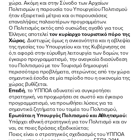
χώρα. Ακόμη και στην Σύνοδο των Αρχαίων
Πολιτισμών η παρουσία του Υπουργείου Πολιτισμού
ήταν εξαιρετικά μέτρια και οι παρουσιάσεις
επαναλήψεις παλαιοτέρων προγραμμάτων.
Ο Πολιτισμός εκτός από ουσιώδες αγαθό για τους
Έλληνες αποτελεί
τον κυρίαρχο τουριστικό πόρο της
Χώρας
. Δυστυχώς όμως η ανικανότητα και η αβλεψία
της ηγεσίας του Υπουργείου και της Κυβέρνησης σε
ό,τι αφορά στην εύρυθμη λειτουργία των δομών, τον
έγκαιρο προγραμματισμό, την αναγκαία διασύνδεση
του Πολιτισμού με τον Τουρισμό δημιουργεί
περισσότερα προβλήματα, στερώντας από την χώρα
σημαντικά έσοδα σε μία περίοδο που η οικονομία της
χώρας βυθίζεται.
Επειδή
, το ΥΠΠΟΑ αδυνατεί να συγκροτήσει
στρατηγική, να προχωρήσει σε σωστό και έγκαιρο
προγραμματισμό, να προωθήσει λύσεις για τα
σημαντικά ζητήματα του τομέα του Πολιτισμού,
Ερωτάται η Υπουργός Πολιτισμού και Αθλητισμού:
Υπάρχει εθνική στρατηγική για τον Πολιτισμό και αν
ναι, σε ποιες δράσεις εξειδικεύεται;
Ποιος είναι ο στρατηγικός σχεδιασμός του ΥΠΠΟΑ