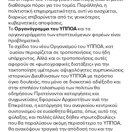
διαθέσιμοι πόροι για τον τομέα. Παράλληλα, η
πολιτιστική επιχειρηματικότητα, αντί να ενισχύεται,
διαρκώς επιβαρύνεται από τις γενικότερες
κυβερνητικές αποφάσεις.
Το
Οργανόγραμμα του ΥΠΠΟΑ
και τα
οργανογράμματα των εποπτευόμενων φορέων είναι
προβληματικά.
Το σχέδιο του νέου Οργανισμού του ΥΠΠΟΑ, κατ
´ουσίαν περιορίζεται σε τροποποιήσεις του ήδη
υπάρχοντος. Αλλά και οι τροποποιήσεις αυτές
αφορούν σε «φωτογραφικές διατάξεις» για την
τακτοποίηση υμέτερων, αψυχολόγητες συμπυκνώσεις
ιστορικών Διευθύνσεων του ΥΠΠΟΑ με τεράστιο
όγκο δουλειάς, που μόνο σε διοικητικό αδιέξοδο και
στην επιπλέον ταλαιπωρία των πολιτών θα
οδηγήσουν. Προτείνονται καταργήσεις και
συγχωνεύσεις Εφορειών Αρχαιοτήτων ανά την
Επικράτεια, η κατάργηση του αναγκαίου κεντρικού
συντονισμού σε ευαίσθητα θέματα, όπως αυτό της
φύλαξης, και πολλές άλλες δήθεν «πρωτοβουλίες»
που θα παραλύσουν ακόμη περισσότερο το ΥΠΠΟΑ,
θα ανακόψουν τραγικά την απόδοσή του και την