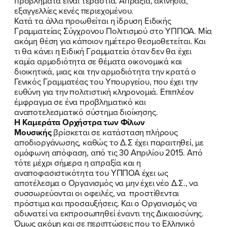
προβλήματα είναι τεράστια. Απραξία, ακινησία,
εξαγγελλίες κενές περιεχομένου.
Κατά τα άλλα προωθείται η ίδρυση Ειδικής
Γραμματείας Σύγχρονου Πολιτισμού στο ΥΠΠΟΑ. Μία
ακόμη θέση για κάποιον ημέτερο θεσμοθετείται. Και
τι θα κάνει η Ειδική Γραμματεία όταν δεν θα έχει
καμία αρμοδιότητα σε θέματα οικονομικά και
διοικητικά, μιας και την αρμοδιότητα την κρατά ο
Γενικός Γραμματέας του Υπουργείου, που έχει την
ευθύνη για την πολιτιστική κληρονομιά. Επιπλέον
έμφραγμα σε ένα προβληματικό και
αναποτελεσματικό σύστημα διοίκησης.
Η Καμεράτα Ορχήστρα των Φίλων
Μουσικής
βρίσκεται σε κατάσταση πλήρους
αποδιοργάνωσης, καθώς το Δ.Σ έχει παραιτηθεί, με
ομόφωνη απόφαση, από τις 30 Απριλίου 2015. Από
τότε μέχρι σήμερα η απραξία και η
αναποφασιστικότητα του ΥΠΠΟΑ έχει ως
αποτέλεσμα ο Οργανισμός να μην έχει νέο Δ.Σ., να
συσσωρεύονται οι οφειλές, να προστίθενται
πρόστιμα και προσαυξήσεις. Και ο Οργανισμός να
αδυνατεί να εκπροσωπηθεί έναντι της Δικαιοσύνης.
Όμως ακόμη και σε περιπτώσεις που το Ελληνικό