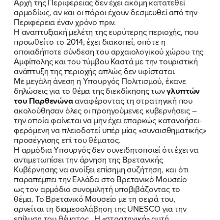
Αρχή της Περιφέρειας δεν έχει ακόμη κατατεθεί
αρμοδίως, αν και οι πόροι έχουν δεσμευθεί από την
Περιφέρεια έναν χρόνο πριν.
Η αναπτυξιακή μελέτη της ευρύτερης περιοχής, που
προωθείτο το 2014, έχει διακοπεί, οπότε η
οποιαδήποτε σύνδεση του αρχαιολογικού χώρου της
Αμφίπολης και του τύμβου Καστά με την τουριστική
ανάπτυξη της περιοχής απλώς δεν υφίσταται.
Με μεγάλη άνεση η Υπουργός Πολιτισμού, έκανε
δηλώσεις για το θέμα της διεκδίκησης
των
γλυπτών
του Παρθενώνα
αναφέροντας τη στρατηγική που
ακολούθησαν όλες οι προηγούμενες κυβερνήσεις –
την οποία φαίνεται να μην έχει επαρκώς κατανοήσει-
φερόμενη να πλειοδοτεί υπέρ μίας «συναισθηματικής»
προσέγγισης επί του θέματος.
Η αρμόδια Υπουργός δεν συνειδητοποιεί ότι έχει να
αντιμετωπίσει την άρνηση της Βρετανικής
Κυβέρνησης να ανοίξει επίσημη συζήτηση, και ότι
παραπέμπει την Ελλάδα στο Βρετανικό Μουσείο
ως τον αρμόδιο συνομιλητή υποβιβάζοντας το
θέμα. Το Βρετανικό Μουσείο με τη σειρά του,
αρνείται τη διαμεσολάβηση της UNESCO για την
επίλυση του θέματος. Η «στρατηγική» αυτή,