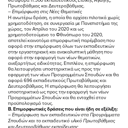
Πρωτοβάθμιας και Δευτεροβάθμιας.
– Επιμόρφωση στις Νέες Θεματικές
Η ανωτέρω δράση, η οποία θα αρχίσει πιλοτικά χωρίς
χρηματοδότηση, σε συνεργασία με Πανεπιστήμια της
χώρας, τον Απρίλιο του 2020 και ως
χρηματοδοτούμενο το Φθινόπωρο του 2020,
αποτελεί καινοτόμο επιμορφωτική παρέμβαση που
αφορά στην επιμόρφωση όλων των εκπαιδευτικών
στην εργαστηριακή και ανακαλυπτική μάθηση που
αφορά στην εφαρμογή των νέων θεματικών,
ανεξαρτήτως ειδικότητας. Επιπλέον, η επιμόρφωση
θα λειτουργήσει υποστηρικτικά ως προς την
ΠΟΙΑ ΕΙΜΑΙ
εφαρμογή των νέων Προγραμμάτων Σπουδών και θα
αφορά 696 εκπαιδευτικούς Πρωτοβάθμιας και
Δευτεροβάθμιας. Η επιμόρφωση θα λειτουργήσει
ΕΡΓΟ
υποστηρικτικά ως προς την εφαρμογή των νέων
Προγραμμάτων Σπουδών και θα ενταχθεί στον
ΕΚΔΗΛΩΣΕΙΣ
προϋπολογισμό τους.
Β. Επιμορφωτικές δράσεις που είναι ήδη σε εξέλιξη:
ΝΕΑ
– Επιμόρφωση των εκπαιδευτικών στα Προγράμματα
Σπουδών και το εκπαιδευτικό υλικό Πρωτοβάθμιας
ΕΛΑ ΚΙ ΕΣΥ
και Δευτεροβάθμιας εκπαίδευσης