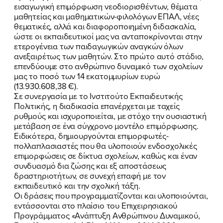
εισαγωγική επιμόρφωση νεοδιορισθέντων, θέματα
μαθητείας και μαθηματικών-φιλολόγων ΕΠΑΛ, νέες
θεματικές, αλλά και διαφοροποιημένη διδασκαλία,
ώστε οι εκπαιδευτικοί μας να ανταποκρίνονται στην
ετερογένεια των παιδαγωγικών αναγκών όλων
ανεξαιρέτως των μαθητών. Στο πρώτο αυτό στάδιο,
επενδύουμε στο ανθρώπινο δυναμικό των σχολείων
μας το ποσό των 14 εκατομμυρίων ευρώ
(13.930.608,38 €).
Σε συνεργασία με το Ινστιτούτο Εκπαιδευτικής
Πολιτικής, η διαδικασία επανέρχεται με ταχείς
ρυθμούς και ισχυροποιείται, με στόχο την ουσιαστική
μετάβαση σε ένα σύγχρονο μοντέλο επιμόρφωσης.
Ειδικότερα, δημιουργούνται επιμορφωτές-
πολλαπλασιαστές που θα υλοποιούν ενδοσχολικές
επιμορφώσεις σε δίκτυα σχολείων, καθώς και έναν
συνδυασμό δια ζώσης και εξ αποστάσεως
δραστηριοτήτων, σε συνεχή επαφή με τον
εκπαιδευτικό και την σχολική τάξη.
Οι δράσεις που προγραμματίζονται και υλοποιούνται,
εντάσσονται στο πλαίσιο του Επιχειρησιακού
Προγράμματος «Ανάπτυξη Ανθρώπινου Δυναμικού,