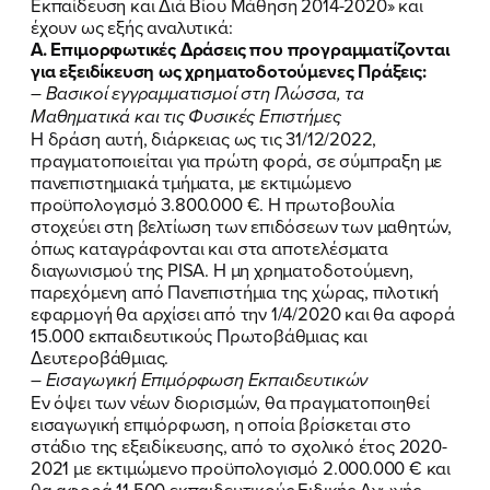
Εκπαίδευση και Διά Βίου Μάθηση 2014-2020» και
έχουν ως εξής αναλυτικά:
Α. Επιμορφωτικές Δράσεις που προγραμματίζονται
για εξειδίκευση ως χρηματοδοτούμενες Πράξεις:
– Βασικοί εγγραμματισμοί στη Γλώσσα, τα
Μαθηματικά και τις Φυσικές Επιστήμες
Η δράση αυτή, διάρκειας ως τις 31/12/2022,
πραγματοποιείται για πρώτη φορά, σε σύμπραξη με
πανεπιστημιακά τμήματα, με εκτιμώμενο
προϋπολογισμό 3.800.000 €. Η πρωτοβουλία
στοχεύει στη βελτίωση των επιδόσεων των μαθητών,
όπως καταγράφονται και στα αποτελέσματα
διαγωνισμού της PISA. Η μη χρηματοδοτούμενη,
παρεχόμενη από Πανεπιστήμια της χώρας, πιλοτική
εφαρμογή θα αρχίσει από την 1/4/2020 και θα αφορά
15.000 εκπαιδευτικούς Πρωτοβάθμιας και
Δευτεροβάθμιας.
– Εισαγωγική Επιμόρφωση Εκπαιδευτικών
Εν όψει των νέων διορισμών, θα πραγματοποιηθεί
εισαγωγική επιμόρφωση, η οποία βρίσκεται στο
στάδιο της εξειδίκευσης, από το σχολικό έτος 2020-
2021 με εκτιμώμενο προϋπολογισμό 2.000.000 € και
θα αφορά 11.500 εκπαιδευτικούς Ειδικής Αγωγής,