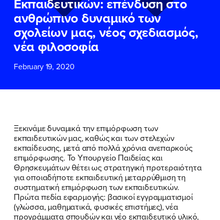
Εκπαιδευτικών: επένδυση στο
ΕΠΙΘΕΤΟ
ΕΠΙΘΕΤΟ
*
*
ανθρώπινο δυναμικό των
σχολείων μας, νέος σχεδιασμός,
ΤΗΛΕΦΩΝΟ
ΤΗΛΕΦΩΝΟ
*
νέα φιλοσοφία
February 19, 2020
EMAIL
EMAIL
*
*
Αποδέχομαι την
Αποδέχομαι την
Πολιτική
Πολιτική
Προστασίας Προσωπικών
Προστασίας Προσωπικών
Δεδομένων
Δεδομένων
και τους τους
και τους τους
Όρους
Όρους
Ξεκινάμε δυναμικά την επιμόρφωση των
Χρήσης
Χρήσης
του δικτυακού τόπου του
του δικτυακού τόπου του
εκπαιδευτικών μας, καθώς και των στελεχών
Πολιτικού Γραφείου της Βουλευτού
Πολιτικού Γραφείου της Βουλευτού
εκπαίδευσης, μετά από πολλά χρόνια ανεπαρκούς
Νίκης Κεραμέως
Νίκης Κεραμέως
επιμόρφωσης. Το Υπουργείο Παιδείας και
Θρησκευμάτων θέτει ως στρατηγική προτεραιότητα
για οποιαδήποτε εκπαιδευτική μεταρρύθμιση τη
ΥΠΟΒΟΛΗ
ΥΠΟΒΟΛΗ
συστηματική επιμόρφωση των εκπαιδευτικών.
Πρώτα πεδία εφαρμογής: βασικοί εγγραμματισμοί
(γλώσσα, μαθηματικά, φυσικές επιστήμες), νέα
προγράμματα σπουδών και νέο εκπαιδευτικό υλικό,