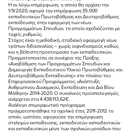
Η εν λόγω επιμόρφωση, η οποία θα αρχίσει την
1/9/2020, αφορά την επιμόρφωση 35.000
εκπαιδευτικών Πρωτοβάθμιας και Δευτεροβάθμιας
εκπαίδευσης στην εφαρμογή των νέων
FB
IN
TW
YT
LN
VB
TIKTOK
Προγραμμάτων Σπουδών, τα οποία σχεδιάζονται με
ταχείς ρυθμούς.
Στόχος είναι η μεθοδική, σταδιακή εφαρμογή νέων
τρόπων διδασκαλίας – χωρίς αιφνιδιασμούς καθώς
και η βέλτιστη προετοιμασία των εκπαιδευτικών.
Πραγματοποιείται σε συνέχεια της Πράξης
«Αναβάθμιση των Προγραμμάτων Σπουδών και
Δημιουργία Εκπαιδευτικού Υλικού Πρωτοβάθμιας και
Δευτεροβάθμιας Εκπαίδευσης» στο πλαίσιο του
Επιχειρησιακού Προγράμματος «Ανάπτυξη
Ανθρώπινου Δυναμικού, Εκπαίδευση και Διά Βίου
Μάθηση» 2014-2020. Ο συνολικός προϋπολογισμός
ανέρχεται στα 4.438.113,62€.
Ανάλογο επιμορφωτικό πρόγραμμα
πραγματοποιήθηκε το σχολικό έτος 2011-2012 το
οποίο, ωστόσο, αφορούσε την επιμόρφωση
στελεχών εκπαίδευσης, εκπαιδευτών εκπαιδευτικών
και εκπαιδευτικών μόνο των σχολικών μονάδων που