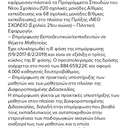
εφάρμοσαν πιλοτικά τα Προγράμματα Σπουδών του
Νέου Σχολείου (120 σχολικές μονάδες Α/θμιας
εκπαίδευσης και 68 σχολικές μονάδες Β/θμιας
εκπαίδευσης), στο πλαίσιο της Πράξης «ΝΕΟ
ΣΧΟΛΕΙΟ (Σχολείο 21ου αιώνα) – Πιλοτική
Εφαρμογή».
– Επιμόρφωση Εκπαιδευτικών/εκπαιδευτών σε
θέματα Μαθητείας
Έχει ολοκληρωθεί η Α’ φάση της επιμόρφωσης
(1/9/2017-8/2/2019) και είναι σε εξέλιξη ο τρίτος
κύκλος της Β’ φάσης. Ο προϋπολογισμός της δράσης
ανέρχεται στο ποσό των 884.659,22€ και αφορά
4.000 καθηγητές δευτεροβάθμιας.
– Επιμόρφωση σε πρακτικές υποστήριξης των
μαθητών και των μαθητριών στο πλαίσιο της
Διαφοροποιημένης Διδασκαλίας.
Η επιμόρφωση γίνεται με πρακτικές υποστήριξης των
μαθητών στον πλαίσιο της Διαφοροποιημένης
Διδασκαλίας, δηλαδή στην επιμόρφωση που βοηθά
τους εκπαιδευτικούς να ανταποκριθούν στην
ετερογένεια των παιδαγωγικών αναγκών όλων
ανεξαιρέτως των μαθητών, και η οποία