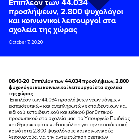
Επιπλέον των 44.034
ΕΠΙΘΕΤΟ
ΕΠΙΘΕΤΟ
*
*
προσλήψεων, 2.800 ψυχολόγοι
και κοινωνικοί λειτουργοί στα
ΤΗΛΕΦΩΝΟ
ΤΗΛΕΦΩΝΟ
*
σχολεία της χώρας
October 7, 2020
EMAIL
EMAIL
*
*
Αποδέχομαι την
Αποδέχομαι την
Πολιτική
Πολιτική
Προστασίας Προσωπικών
Προστασίας Προσωπικών
Δεδομένων
Δεδομένων
και τους τους
και τους τους
Όρους
Όρους
08-10-20 Επιπλέον των 44.034 προσλήψεων, 2.800
Χρήσης
Χρήσης
του δικτυακού τόπου του
του δικτυακού τόπου του
ψυχολόγοι και κοινωνικοί λειτουργοί στα σχολεία
Πολιτικού Γραφείου της Βουλευτού
Πολιτικού Γραφείου της Βουλευτού
της χώρας
Νίκης Κεραμέως
Νίκης Κεραμέως
Επιπλέον των 44.034 προσλήψεων νέων μόνιμων
εκπαιδευτικών και αναπληρωτών εκπαιδευτικών και
ειδικού εκπαιδευτικού και ειδικού βοηθητικού
ΥΠΟΒΟΛΗ
ΥΠΟΒΟΛΗ
προσωπικού στα σχολεία μας, το Υπουργείο Παιδείας
και Θρησκευμάτων εξασφάλισε για την εκπαιδευτική
κοινότητα 2.800 ψυχολόγους και κοινωνικούς
λειτουργούς, για την αντιμετώπιση σχετικών