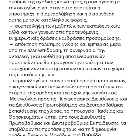
ομάδων της σχολικής κοινότητας, η συνεργασία με
την οικογένεια και όταν αυτό απαιτείται η
υποστήριξη, η διαμεσολάβηση και η διασύνδεση
αυτής με τους κατάλληλους φορείς,
– συμπερίληψη των μαθητών, των εκπαιδευτικών,
αλλά και των γονέων στις προτεινόμενες
ενημερωτικές δράσεις και δράσεις προσομοίωσης,
– απόκτηση πολύτιμης γνώσης και εμπειρίας μέσα
από την αλληλεπίδραση, τη συνεργασία, την
ανταλλαγή και υιοθέτηση αποτελεσματικών
πρακτικών που θα προάγουν την ποιότητα των
παρεχόμενων υποστηρικτικών υπηρεσιών στο χώρο
ΠΟΙΑ ΕΙΜΑΙ
της εκπαίδευσης, και
– περισυλλογή και επαναπροσδιορισμό προσωπικών,
οικογενειακών και κοινωνικών προτεραιοτήτων του
ΕΡΓΟ
ατόμου, της ομάδας και της σχολικής κοινότητας.
Με εγκύκλιο προς τις Περιφερειακές Διευθύνσεις και
ΕΚΔΗΛΩΣΕΙΣ
τις Διευθύνσεις Πρωτοβάθμιας και Δευτεροβάθμιας
Εκπαίδευσης της χώρας, το Υπουργείο Παιδείας και
ΝΕΑ
Θρησκευμάτων ζητεί από τους Διευθυντές
Πρωτοβάθμιας και Δευτεροβάθμιας Εκπαίδευσης να
υποβάλουν τις προτάσεις τους για τη δημιουργία
ΕΛΑ ΚΙ ΕΣΥ
ομάδων Σχολικών Μονάδων ανά Βαθμίδα,