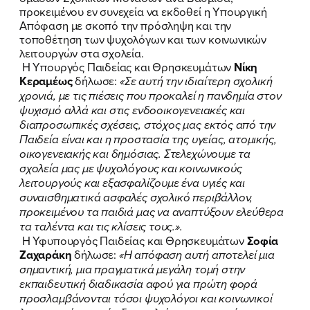
προκειμένου εν συνεχεία να εκδοθεί η Υπουργική
Απόφαση με σκοπό την πρόσληψη και την
τοποθέτηση των ψυχολόγων και των κοινωνικών
λειτουργών στα σχολεία.
FB
IN
TW
YT
LN
VB
TIKTOK
Η Υπουργός Παιδείας και Θρησκευμάτων
Νίκη
Κεραμέως
δήλωσε:
«Σε αυτή την ιδιαίτερη σχολική
χρονιά, με τις πιέσεις που προκαλεί η πανδημία στον
ψυχισμό αλλά και στις ενδοοικογενειακές και
διαπροσωπικές σχέσεις, στόχος μας εκτός από την
Παιδεία είναι και η προστασία της υγείας, ατομικής,
οικογενειακής και δημόσιας. Στελεχώνουμε τα
σχολεία μας με ψυχολόγους και κοινωνικούς
λειτουργούς και εξασφαλίζουμε ένα υγιές και
συναισθηματικά ασφαλές σχολικό περιβάλλον,
προκειμένου τα παιδιά μας να αναπτύξουν ελεύθερα
τα ταλέντα και τις κλίσεις τους.».
Η Υφυπουργός Παιδείας και Θρησκευμάτων
Σοφία
Ζαχαράκη
δήλωσε:
«Η απόφαση αυτή αποτελεί μια
σημαντική, μια πραγματικά μεγάλη τομή στην
εκπαιδευτική διαδικασία αφού για πρώτη φορά
προσλαμβάνονται τόσοι ψυχολόγοι και κοινωνικοί