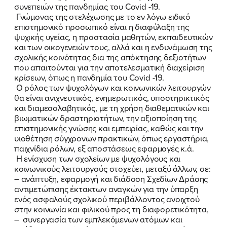
συνεπειών της πανδημίας του Covid -19.
Γνώμονας της στελέχωσης με το εν λόγω ειδικό
επιστημονικό προσωπικό είναι η διαφύλαξη της
ψυχικής υγείας, η προστασία μαθητών, εκπαιδευτικών
και των οικογενειών τους, αλλά και η ενδυνάμωση της
σχολικής κοινότητας δια της απόκτησης δεξιοτήτων
που απαιτούνται για την αποτελεσματική διαχείριση
κρίσεων, όπως η πανδημία του Covid -19.
Ο ρόλος των ψυχολόγων και κοινωνικών λειτουργών
θα είναι ανιχνευτικός, ενημερωτικός, υποστηρικτικός
και διαμεσολαβητικός, με τη χρήση διαθεματικών και
βιωματικών δραστηριοτήτων, την αξιοποίηση της
επιστημονικής γνώσης και εμπειρίας, καθώς και την
υιοθέτηση σύγχρονων πρακτικών, όπως εργαστήρια,
παιχνίδια ρόλων, εξ αποστάσεως εφαρμογές κ.ά.
Η ενίσχυση των σχολείων με ψυχολόγους και
κοινωνικούς λειτουργούς στοχεύει, μεταξύ άλλων, σε:
– ανάπτυξη, εφαρμογή και διάδοση Σχεδίων Δράσης
αντιμετώπισης έκτακτων αναγκών για την ύπαρξη
ενός ασφαλούς σχολικού περιβάλλοντος ανοιχτού
στην κοινωνία και φιλικού προς τη διαφορετικότητα,
– συνεργασία των εμπλεκόμενων ατόμων και