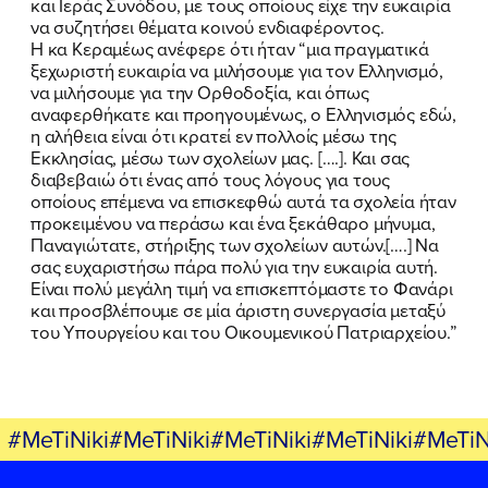
και Ιεράς Συνόδου, με τους οποίους είχε την ευκαιρία
ΕΛΑ ΚΙ ΕΣΥ
να συζητήσει θέματα κοινού ενδιαφέροντος.
Η κα Κεραμέως ανέφερε ότι ήταν “μια πραγματικά
ξεχωριστή ευκαιρία να μιλήσουμε για τον Ελληνισμό,
να μιλήσουμε για την Ορθοδοξία, και όπως
αναφερθήκατε και προηγουμένως, ο Ελληνισμός εδώ,
FB
IN
TW
YT
LN
VB
TIKTOK
η αλήθεια είναι ότι κρατεί εν πολλοίς μέσω της
Εκκλησίας, μέσω των σχολείων μας. [….]. Και σας
διαβεβαιώ ότι ένας από τους λόγους για τους
οποίους επέμενα να επισκεφθώ αυτά τα σχολεία ήταν
προκειμένου να περάσω και ένα ξεκάθαρο μήνυμα,
Παναγιώτατε, στήριξης των σχολείων αυτών.[….] Να
σας ευχαριστήσω πάρα πολύ για την ευκαιρία αυτή.
Είναι πολύ μεγάλη τιμή να επισκεπτόμαστε το Φανάρι
και προσβλέπουμε σε μία άριστη συνεργασία μεταξύ
του Υπουργείου και του Οικουμενικού Πατριαρχείου.”
#MeTiNiki#MeTiNiki#MeTiNiki#MeTiNiki#MeTiN