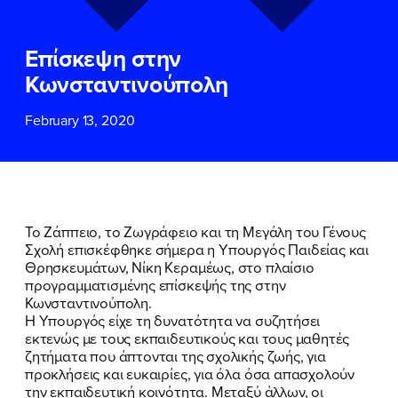
ΕΠΙΘΕΤΟ
ΕΠΙΘΕΤΟ
*
*
Επίσκεψη στην
ΤΗΛΕΦΩΝΟ
ΤΗΛΕΦΩΝΟ
*
Κωνσταντινούπολη
February 13, 2020
EMAIL
EMAIL
*
*
Αποδέχομαι την
Αποδέχομαι την
Πολιτική
Πολιτική
Προστασίας Προσωπικών
Προστασίας Προσωπικών
Δεδομένων
Δεδομένων
και τους τους
και τους τους
Όρους
Όρους
Το Ζάππειο, το Ζωγράφειο και τη Μεγάλη του Γένους
Χρήσης
Χρήσης
του δικτυακού τόπου του
του δικτυακού τόπου του
Σχολή επισκέφθηκε σήμερα η Υπουργός Παιδείας και
Πολιτικού Γραφείου της Βουλευτού
Πολιτικού Γραφείου της Βουλευτού
Θρησκευμάτων, Νίκη Κεραμέως, στο πλαίσιο
Νίκης Κεραμέως
Νίκης Κεραμέως
προγραμματισμένης επίσκεψής της στην
Κωνσταντινούπολη.
Η Υπουργός είχε τη δυνατότητα να συζητήσει
ΥΠΟΒΟΛΗ
ΥΠΟΒΟΛΗ
εκτενώς με τους εκπαιδευτικούς και τους μαθητές
ζητήματα που άπτονται της σχολικής ζωής, για
προκλήσεις και ευκαιρίες, για όλα όσα απασχολούν
την εκπαιδευτική κοινότητα. Μεταξύ άλλων, οι