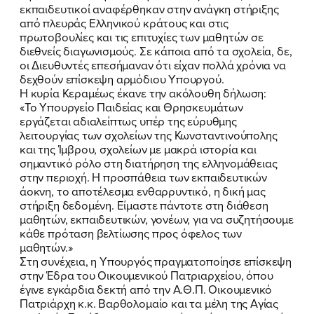
εκπαιδευτικοί αναφέρθηκαν στην ανάγκη στήριξης
από πλευράς Ελληνικού κράτους και στις
πρωτοβουλίες και τις επιτυχίες των μαθητών σε
διεθνείς διαγωνισμούς. Σε κάποια από τα σχολεία, δε,
οι Διευθυντές επεσήμαναν ότι είχαν πολλά χρόνια να
δεχθούν επίσκεψη αρμόδιου Υπουργού.
Η κυρία Κεραμέως έκανε την ακόλουθη δήλωση:
«Το Υπουργείο Παιδείας και Θρησκευμάτων
εργάζεται αδιαλείπτως υπέρ της εύρυθμης
λειτουργίας των σχολείων της Κωνσταντινούπολης
και της Ίμβρου, σχολείων με μακρά ιστορία και
σημαντικό ρόλο στη διατήρηση της ελληνομάθειας
στην περιοχή. Η προσπάθεια των εκπαιδευτικών
άοκνη, το αποτέλεσμα ενθαρρυντικό, η δική μας
ΠΟΙΑ ΕΙΜΑΙ
στήριξη δεδομένη. Είμαστε πάντοτε στη διάθεση
μαθητών, εκπαιδευτικών, γονέων, για να συζητήσουμε
ΕΡΓΟ
κάθε πρόταση βελτίωσης προς όφελος των
μαθητών.»
ΕΚΔΗΛΩΣΕΙΣ
Στη συνέχεια, η Υπουργός πραγματοποίησε επίσκεψη
στην Έδρα του Οικουμενικού Πατριαρχείου, όπου
έγινε εγκάρδια δεκτή από την Α.Θ.Π. Οικουμενικό
ΝΕΑ
Πατριάρχη κ.κ. Βαρθολομαίο και τα μέλη της Αγίας