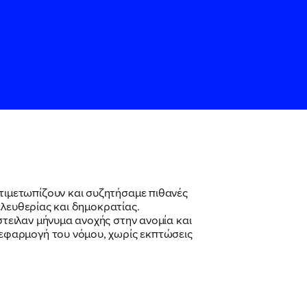
ιμετωπίζουν και συζητήσαμε πιθανές
ελευθερίας και δημοκρατίας.
ς
ς
Όρους Χρήσης
Όρους Χρήσης
του
του
τειλαν μήνυμα ανοχής στην ανομία και
εφαρμογή του νόμου, χωρίς εκπτώσεις