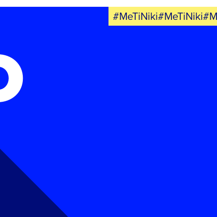
#MeTiNiki#MeTiNiki#M
Ο
FB
IN
TW
YT
LN
VB
TIKTOK