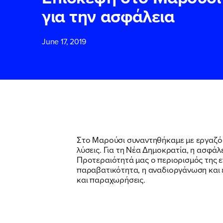
για την ασφάλεια
ΕΠΙΘΕΤΟ
ΕΠΙΘΕΤΟ
*
*
June 17, 2019
ΤΗΛΕΦΩΝΟ
ΤΗΛΕΦΩΝΟ
*
EMAIL
EMAIL
*
*
Στο Μαρούσι συναντηθήκαμε με εργαζόμ
λύσεις. Για τη Νέα Δημοκρατία, η ασφά
Αποδέχομαι τη
Αποδέχομαι τη
Προτεραιότητά μας ο περιορισμός της 
δικτυακού τόπο
δικτυακού τόπο
παραβατικότητα, η αναδιοργάνωση και 
και παραχωρήσεις.
ΥΠΟΒΟΛΗ
ΥΠΟΒΟΛΗ