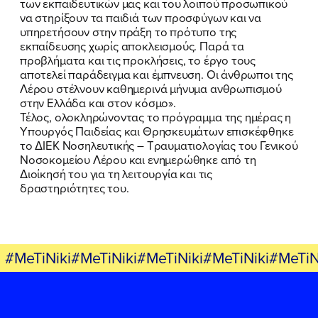
των εκπαιδευτικών μας και του λοιπού προσωπικού
να στηρίξουν τα παιδιά των προσφύγων και να
υπηρετήσουν στην πράξη το πρότυπο της
εκπαίδευσης χωρίς αποκλεισμούς. Παρά τα
προβλήματα και τις προκλήσεις, το έργο τους
FB
IN
TW
YT
LN
VB
TIKTOK
αποτελεί παράδειγμα και έμπνευση. Οι άνθρωποι της
Λέρου στέλνουν καθημερινά μήνυμα ανθρωπισμού
στην Ελλάδα και στον κόσμο».
Τέλος, ολοκληρώνοντας το πρόγραμμα της ημέρας η
Υπουργός Παιδείας και Θρησκευμάτων επισκέφθηκε
το ΔΙΕΚ Νοσηλευτικής – Τραυματιολογίας του Γενικού
Νοσοκομείου Λέρου και ενημερώθηκε από τη
Διοίκησή του για τη λειτουργία και τις
δραστηριότητες του.
#MeTiNiki#MeTiNiki#MeTiNiki#MeTiNiki#MeTiN