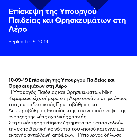
ΕΠΙΘΕΤΟ
ΕΠΙΘΕΤΟ
*
*
Επίσκεψη της Υπουργού
Παιδείας και Θρησκευμάτων στη
ΤΗΛΕΦΩΝΟ
ΤΗΛΕΦΩΝΟ
*
Λέρο
September 9, 2019
EMAIL
EMAIL
*
*
Αποδέχομαι την
Αποδέχομαι την
Πολιτική
Πολιτική
Προστασίας Προσωπικών
Προστασίας Προσωπικών
Δεδομένων
Δεδομένων
και τους τους
και τους τους
Όρους
Όρους
10-09-19 Επίσκεψη της Υπουργού Παιδείας και
Χρήσης
Χρήσης
του δικτυακού τόπου του
του δικτυακού τόπου του
Θρησκευμάτων στη Λέρο
Πολιτικού Γραφείου της Βουλευτού
Πολιτικού Γραφείου της Βουλευτού
Η Υπουργός Παιδείας και Θρησκευμάτων Νίκη
Νίκης Κεραμέως
Νίκης Κεραμέως
Κεραμέως είχε σήμερα στη Λέρο συνάντηση με όλους
τους εκπαιδευτικούς Πρωτοβάθμιας και
Δευτεροβάθμιας Εκπαίδευσης του νησιού ενόψει της
ΥΠΟΒΟΛΗ
ΥΠΟΒΟΛΗ
έναρξης της νέας σχολικής χρονιάς.
Στη συνάντηση τέθηκαν ζητήματα που απασχολούν
την εκπαιδευτική κοινότητα του νησιού και έγινε μια
εκτενής ανταλλαγή απόψεων. Η Υπουργός δήλωσε