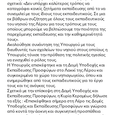
σχετικά: «Δεν υπάρχει καλύτερος τρόπος να
καταγράφει κανείς ζητήματα εκπαίδευσης από το να
συνομιλεί με τους ίδιους τους εκπαιδευτικούς. Σε μια
εκ βάθρων συζήτηση με όλους τους εκπαιδευτικούς
του νησιού της Λέρου για τους τρόπους με τους
οποίους μπορούμε να βελτιώσουμε την ποιότητα της
παρεχόμενης εκπαίδευσης και την καθημερινότητά
τους».
Ακολούθησε συνάντηση της Υπουργού με τους
διευθυντές των σχολείων του νησιού στους οποίους η
Υπουργός τόνισε την πρόθεση της πολιτικής ηγεσίας
να ενισχυθεί ο ρόλος τους.
Η Υπουργός επισκέφτηκε και τη Δομή Υποδοχής και
ΠΟΙΑ ΕΙΜΑΙ
Εκπαίδευσης Προσφύγων στο Λακκί της Λέρου και
συγκεκριμένα το χώρο του νηπιαγωγείου, όπου και
ΕΡΓΟ
ενημερώθηκε από τους εκπαιδευτικούς για το έργο
τους και τις ανάγκες τους.
ΕΚΔΗΛΩΣΕΙΣ
Σχετικά με την επίσκεψη στη Δομή Υποδοχής και
Εκπαίδευσης Προσφύγων, η Κυρία Κεραμέως δήλωσε
τα εξής : «Επισκέφθηκα σήμερα στη Λέρο τις Δομές
ΝΕΑ
Υποδοχής και Εκπαίδευσης Προσφύγων και γνώρισα
από κοντά την άοκνη και συγκινητική προσπάθεια
ΕΛΑ ΚΙ ΕΣΥ