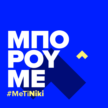
ΜΠΟ
ΡΟΥ
ΜΕ
#MeTi
Niki