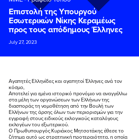
ΕΠΙΘΕΤΟ
ΕΠΙΘΕΤΟ
*
*
Επιστολή της Υπουργού
Εσωτερικών Νίκης Κεραμέως
ΤΗΛΕΦΩΝΟ
ΤΗΛΕΦΩΝΟ
*
προς τους απόδημους Έλληνες
July 27, 2023
EMAIL
EMAIL
*
*
Αποδέχομαι την
Αποδέχομαι την
Πολιτική
Πολιτική
Προστασίας Προσωπικών
Προστασίας Προσωπικών
Δεδομένων
Δεδομένων
και τους τους
και τους τους
Όρους
Όρους
Αγαπητές Ελληνίδες και αγαπητοί Έλληνες ανά τον
Χρήσης
Χρήσης
του δικτυακού τόπου του
του δικτυακού τόπου του
κόσμο,
Πολιτικού Γραφείου της Βουλευτού
Πολιτικού Γραφείου της Βουλευτού
Αποτελεί για εμένα ιστορικό προνόμιο να αναγγέλλω
Νίκης Κεραμέως
Νίκης Κεραμέως
στα μέλη των οργανώσεων των Ελλήνων της
διασποράς τη νομοθέτηση από την Βουλή των
Ελλήνων της άρσης όλων των περιορισμών για την
ΥΠΟΒΟΛΗ
ΥΠΟΒΟΛΗ
εγγραφή στους ειδικούς εκλογικούς καταλόγους
εκλογέων του εξωτερικού.
Ο Πρωθυπουργός Κυριάκος Μητσοτάκης έθεσε το
ζήτημα αυτό ως στρατηγική προτεραιότητα, η οποία