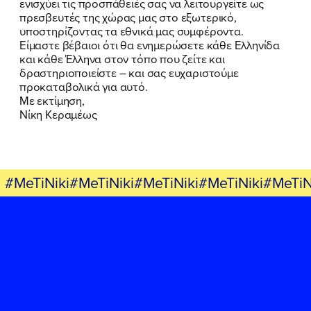
ενισχύει τις προσπάθειές σας να λειτουργείτε ως
πρεσβευτές της χώρας μας στο εξωτερικό,
FB
IN
TW
YT
LN
VB
TIKTOK
υποστηρίζοντας τα εθνικά μας συμφέροντα.
Είμαστε βέβαιοι ότι θα ενημερώσετε κάθε Ελληνίδα
και κάθε Έλληνα στον τόπο που ζείτε και
δραστηριοποιείστε – και σας ευχαριστούμε
προκαταβολικά για αυτό.
Με εκτίμηση,
Νίκη Κεραμέως
#MeTiNiki#MeTiNiki#MeTiNiki#MeTiNiki#MeTiN