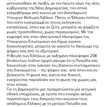
μετουσιώθηκε σε πράξη, με τον πρώτο νόμο της νέας
κυβέρνησης της Νέας Δημοκρατίας, τον οποίο
εισηγηθήκαμε από κοινού με τον Αναπληρωτή
Υπουργό Θοδωρή Λιβάνιο. Πλέον, οι Έλληνες πολίτες
που είστε εγγεγραμμένοι στους εκλογικούς
καταλόγους, όπου και αν ζείτε, μπορείτε να ψηφίζετε
χωρίς προϋποθέσεις, χωρίς περιορισμούς. Με την
εγγραφή σας στην ηλεκτρονική πλατφόρμα του
Υπουργείου Εσωτερικών και δίχως κανένα
δικαιολογητικό, μπορείτε να ασκείτε το δικαίωμα της
ΠΟΙΑ ΕΙΜΑΙ
ψήφου σας από το εξωτερικό.
Η Βουλή των Ελλήνων, με αυξημένη πλειοψηφία 208
ΕΡΓΟ
βουλευτών, στέλνει ηχηρό μήνυμα ότι η Πατρίδα σάς
διευκολύνει στην άσκηση του βασικού συνταγματικού
σας δικαιώματος – της ψήφου σας- από όπου και αν
ΕΚΔΗΛΩΣΕΙΣ
βρίσκεστε. Η φωνή σας γίνεται πιο δυνατή,
ενισχύοντας παράλληλα και τη φωνή της χώρας μας
ΝΕΑ
στον κόσμο.
Για τη Δημοκρατία μας πραγματώνεται μία ιστορική
ΕΛΑ ΚΙ ΕΣΥ
εθνική υποχρέωση, με τρόπο που ενισχύει ακόμη
περισσότερο τους δεσμούς που ενώνουν τους
απόδημους Έλληνες με τη μητέρα Πατρίδα και