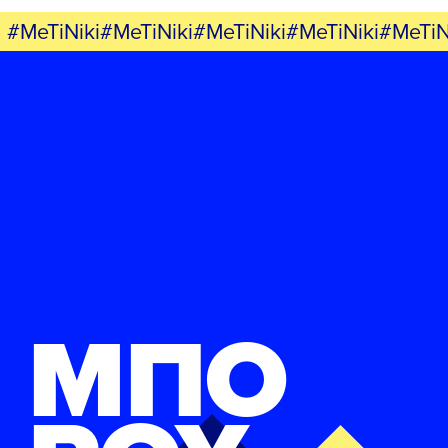
ΝΕΑ
#MeTiNiki#MeTiNiki#MeTiNiki#MeTiNiki#MeTiN
ΕΛΑ ΚΙ ΕΣΥ
FB
IN
TW
YT
LN
VB
TIKTOK
ΜΠΟ