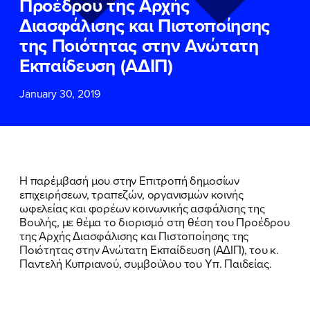
Προέδρου της Αρχής
ΕΠΙΘΕΤΟ
ΕΠΙΘΕΤΟ
*
*
Διασφάλισης και Πιστοποίησης
της Ποιότητας στην Ανώτατη
ΤΗΛΕΦΩΝΟ
ΤΗΛΕΦΩΝΟ
*
Εκπαίδευση (ΑΔΙΠ)
January 30, 2019
EMAIL
EMAIL
*
*
Αποδέχομαι την
Αποδέχομαι την
Πολιτική
Πολιτική
Προστασίας Προσωπικών
Προστασίας Προσωπικών
Δεδομένων
Δεδομένων
και τους τους
και τους τους
Όρους
Όρους
Η παρέμβασή μου στην Επιτροπή δημοσίων
Χρήσης
Χρήσης
του δικτυακού τόπου του
του δικτυακού τόπου του
επιχειρήσεων, τραπεζών, οργανισμών κοινής
Πολιτικού Γραφείου της Βουλευτού
Πολιτικού Γραφείου της Βουλευτού
ωφελείας και φορέων κοινωνικής ασφάλισης της
Νίκης Κεραμέως
Νίκης Κεραμέως
ΠΟΙΑ ΕΙΜΑΙ
Βουλής, με θέμα το διορισμό στη θέση του Προέδρου
της Αρχής Διασφάλισης και Πιστοποίησης της
ΕΡΓΟ
Ποιότητας στην Ανώτατη Εκπαίδευση (ΑΔΙΠ), του κ.
ΥΠΟΒΟΛΗ
ΥΠΟΒΟΛΗ
Παντελή Κυπριανού, συμβούλου του Υπ. Παιδείας.
ΕΚΔΗΛΩΣΕΙΣ