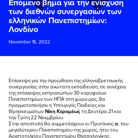
Επόμενο βήμα για την ενίσχυση
ΕΠΙΘΕΤΟ
ΕΠΙΘΕΤΟ
*
*
των διεθνών συνεργασιών των
ελληνικών Πανεπιστημίων:
ΤΗΛΕΦΩΝΟ
ΤΗΛΕΦΩΝΟ
*
Λονδίνο
November 16, 2022
EMAIL
EMAIL
*
*
Αποδέχομαι την
Αποδέχομαι την
Πολιτική
Πολιτική
Προστασίας Προσωπικών
Προστασίας Προσωπικών
Δεδομένων
Δεδομένων
και τους τους
και τους τους
Όρους
Όρους
Επίσκεψη για την προώθηση της ελληνοβρετανικής
Χρήσης
Χρήσης
του δικτυακού τόπου του
του δικτυακού τόπου του
συνεργασίας στην ανώτατη εκπαίδευση, σε συνέχεια
Πολιτικού Γραφείου της Βουλευτού
Πολιτικού Γραφείου της Βουλευτού
της επίσκεψης εκπροσώπων 30 κορυφαίων
Νίκης Κεραμέως
Νίκης Κεραμέως
Πανεπιστημίων των ΗΠΑ στη χώρα μας, θα
πραγματοποιήσει η Υπουργός Παιδείας και
Θρησκευμάτων
Νίκη Κεραμέως
τη Δευτέρα 21 και
ΥΠΟΒΟΛΗ
ΥΠΟΒΟΛΗ
την Τρίτη 22 Νοεμβρίου.
Στην αποστολή θα συμμετάσχουν οι Πρυτάνεις
α
. του
μεγαλύτερου Πανεπιστημίου της χώρας, ήτοι του
Αριστοτελείου Πανεπιστημίου Θεσσαλονίκης,