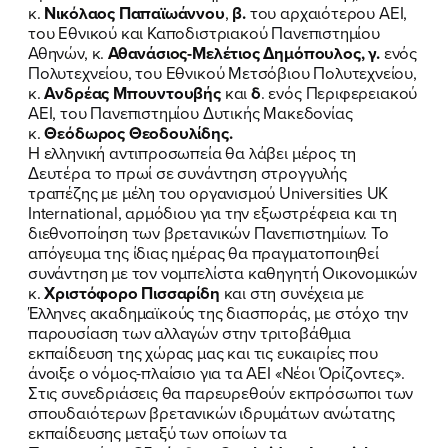
κ.
Νικόλαος Παπαϊωάννου
,
β.
του αρχαιότερου ΑΕΙ,
του Εθνικού και Καποδιστριακού Πανεπιστημίου
Αθηνών, κ.
Αθανάσιος-Μελέτιος Δημόπουλος, γ.
ενός
Πολυτεχνείου, του Εθνικού Μετσόβιου Πολυτεχνείου,
κ.
Ανδρέας Μπουντουβής
και
δ
. ενός Περιφερειακού
ΑΕΙ, του Πανεπιστημίου Δυτικής Μακεδονίας
κ.
Θεόδωρος Θεοδουλίδης.
Η ελληνική αντιπροσωπεία θα λάβει μέρος τη
Δευτέρα το πρωί σε συνάντηση στρογγυλής
τραπέζης με μέλη του οργανισμού Universities UK
ΠΟΙΑ ΕΙΜΑΙ
International, αρμόδιου για την εξωστρέφεια και τη
διεθνοποίηση των βρετανικών Πανεπιστημίων. Το
ΕΡΓΟ
απόγευμα της ίδιας ημέρας θα πραγματοποιηθεί
συνάντηση με τον νομπελίστα καθηγητή Οικονομικών
κ.
Χριστόφορο Πισσαρίδη
και στη συνέχεια με
ΕΚΔΗΛΩΣΕΙΣ
Έλληνες ακαδημαϊκούς της διασποράς, με στόχο την
παρουσίαση των αλλαγών στην τριτοβάθμια
ΝΕΑ
εκπαίδευση της χώρας μας και τις ευκαιρίες που
άνοιξε ο νόμος-πλαίσιο για τα ΑΕΙ «Νέοι Όρίζοντες».
ΕΛΑ ΚΙ ΕΣΥ
Στις συνεδριάσεις θα παρευρεθούν εκπρόσωποι των
σπουδαιότερων βρετανικών ιδρυμάτων ανώτατης
εκπαίδευσης μεταξύ των οποίων τα