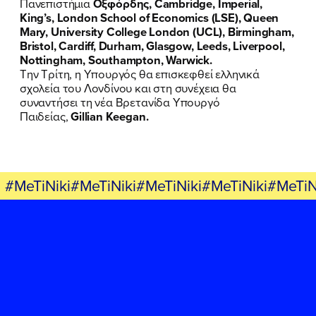
Πανεπιστήμια
Οξφόρδης, Cambridge, Imperial,
King’s, London School of Economics (LSE), Queen
FB
IN
TW
YT
LN
VB
TIKTOK
Mary, University College London (UCL), Birmingham,
Bristol, Cardiff, Durham, Glasgow, Leeds, Liverpool,
Nottingham, Southampton, Warwick.
Την Τρίτη, η Υπουργός θα επισκεφθεί ελληνικά
σχολεία του Λονδίνου και στη συνέχεια θα
συναντήσει τη νέα Βρετανίδα Υπουργό
Παιδείας,
Gillian Keegan.
#MeTiNiki#MeTiNiki#MeTiNiki#MeTiNiki#MeTiN