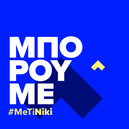
ΜΠΟ
ΡΟΥ
ΜΕ
#MeTi
Niki