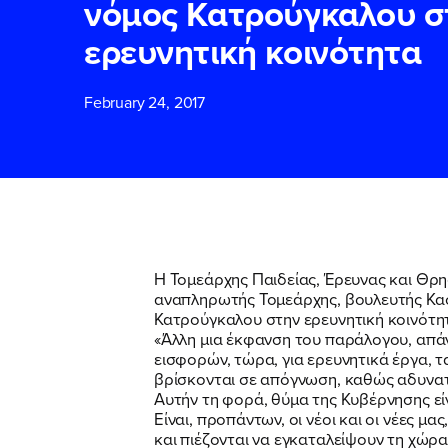
νόμος Κατρούγκαλου σ
ερευνητική κοινότητα
ΕΠΙΘΕΤΟ
ΕΠΙΘΕΤΟ
*
*
February 24, 2017
ΤΗΛΕΦΩΝΟ
ΤΗΛΕΦΩΝΟ
*
EMAIL
EMAIL
*
*
Η Τομεάρχης Παιδείας, Έρευνας και Θρ
αναπληρωτής Τομεάρχης, βουλευτής Κα
Αποδέχομαι τη
Αποδέχομαι τη
Κατρούγκαλου στην ερευνητική κοινότη
δικτυακού τόπο
δικτυακού τόπο
«Άλλη μια έκφανση του παράλογου, απά
εισφορών, τώρα, για ερευνητικά έργα, τ
βρίσκονται σε απόγνωση, καθώς αδυνατ
Αυτήν τη φορά, θύμα της Κυβέρνησης είνα
ΥΠΟΒΟΛΗ
ΥΠΟΒΟΛΗ
Είναι, προπάντων, οι νέοι και οι νέες 
και πιέζονται να εγκαταλείψουν τη χώρα