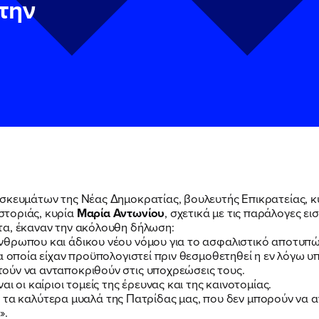
την
ΠΟΙΑ ΕΙΜΑΙ
ΕΡΓΟ
ησκευμάτων της Νέας Δημοκρατίας, βουλευτής Επικρατείας, 
στοριάς, κυρία
Μαρία Αντωνίου
, σχετικά με τις παράλογες ε
ΕΚΔΗΛΩΣΕΙΣ
ν
ν
Πολιτική Προστασίας Προσωπικών Δεδομένων
Πολιτική Προστασίας Προσωπικών Δεδομένων
και τους του
και τους του
τα, έκαναν την ακόλουθη δήλωση:
υ του Πολιτικού Γραφείου της Βουλευτού Νίκης Κεραμέως
υ του Πολιτικού Γραφείου της Βουλευτού Νίκης Κεραμέως
νθρωπου και άδικου νέου νόμου για το ασφαλιστικό αποτυπ
α οποία είχαν προϋπολογιστεί πριν θεσμοθετηθεί η εν λόγω υ
ΝΕΑ
ούν να ανταποκριθούν στις υποχρεώσεις τους.
ι οι καίριοι τομείς της έρευνας και της καινοτομίας.
μας, τα καλύτερα μυαλά της Πατρίδας μας, που δεν μπορούν να
».