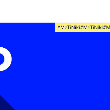
ΕΛΑ ΚΙ ΕΣΥ
#MeTiNiki#MeTiNiki#M
Ο
FB
IN
TW
YT
LN
VB
TIKTOK