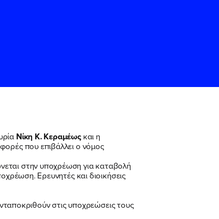
κυρία
Νίκη Κ. Κεραμέως
και η
ισφορές που επιβάλλει ο νόμος
ς
ς
Όρους Χρήσης
Όρους Χρήσης
του
του
ώνεται στην υποχρέωση για καταβολή
ποχρέωση. Ερευνητές και διοικήσεις
 ανταποκριθούν στις υποχρεώσεις τους