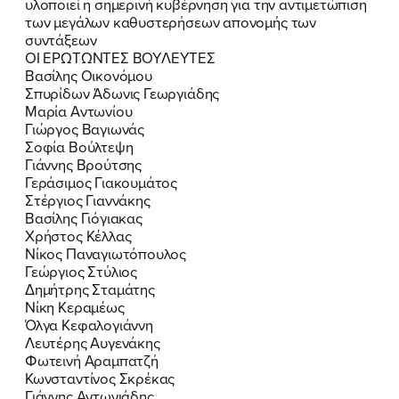
ΕΚΔΗΛΩΣΕΙΣ
υλοποιεί η σημερινή κυβέρνηση για την αντιμετώπιση
των μεγάλων καθυστερήσεων απονομής των
συντάξεων
ΝΕΑ
ΟΙ ΕΡΩΤΩΝΤΕΣ ΒΟΥΛΕΥΤΕΣ
Βασίλης Οικονόμου
ΕΛΑ ΚΙ ΕΣΥ
Σπυρίδων Άδωνις Γεωργιάδης
Μαρία Αντωνίου
Γιώργος Βαγιωνάς
Σοφία Βούλτεψη
Γιάννης Βρούτσης
FB
IN
TW
YT
LN
VB
TIKTOK
Γεράσιμος Γιακουμάτος
Στέργιος Γιαννάκης
Βασίλης Γιόγιακας
Χρήστος Κέλλας
Νίκος Παναγιωτόπουλος
Γεώργιος Στύλιος
Δημήτρης Σταμάτης
Νίκη Κεραμέως
Όλγα Κεφαλογιάννη
Λευτέρης Αυγενάκης
Φωτεινή Αραμπατζή
Κωνσταντίνος Σκρέκας
Γιάννης Αντωνιάδης