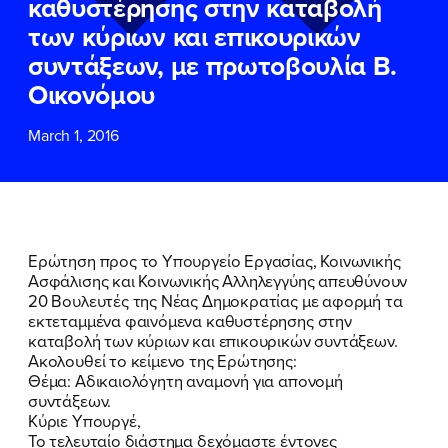
καθυστέρησης στην καταβολή
ΕΠΙΘΕΤΟ
ΕΠΙΘΕΤΟ
*
*
των κύριων και επικουρικών
συντάξεων, με πρωτοβουλία Β.
ΤΗΛΕΦΩΝΟ
ΤΗΛΕΦΩΝΟ
*
Οικονόμου
March 1, 2016
EMAIL
EMAIL
*
*
Αποδέχομαι την
Αποδέχομαι την
Πολιτική
Πολιτική
Προστασίας Προσωπικών
Προστασίας Προσωπικών
Δεδομένων
Δεδομένων
και τους τους
και τους τους
Όρους
Όρους
Ερώτηση προς το Υπουργείο Εργασίας, Κοινωνικής
Χρήσης
Χρήσης
του δικτυακού τόπου του
του δικτυακού τόπου του
Ασφάλισης και Κοινωνικής Αλληλεγγύης απευθύνουν
Πολιτικού Γραφείου της Βουλευτού
Πολιτικού Γραφείου της Βουλευτού
20 Βουλευτές της Νέας Δημοκρατίας με αφορμή τα
Νίκης Κεραμέως
Νίκης Κεραμέως
εκτεταμμένα φαινόμενα καθυστέρησης στην
καταβολή των κύριων και επικουρικών συντάξεων.
Ακολουθεί το κείμενο της Ερώτησης:
ΥΠΟΒΟΛΗ
ΥΠΟΒΟΛΗ
Θέμα: Αδικαιολόγητη αναμονή για απονομή
συντάξεων.
Κύριε Υπουργέ,
Το τελευταίο διάστημα δεχόμαστε έντονες