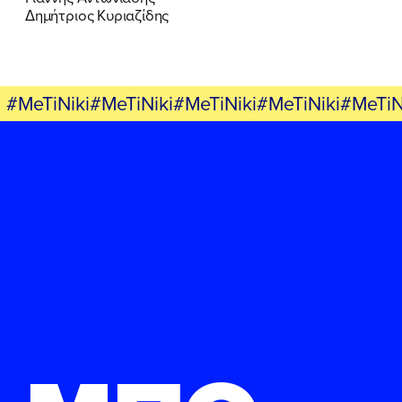
Δημήτριος Κυριαζίδης
#MeTiNiki#MeTiNiki#MeTiNiki#MeTiNiki#MeTiN