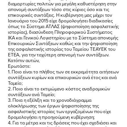
διαμαρτυρίες πολιτών για μεγάλη καθυστέρηση στην
απονομή συντάξεων τόσο στις κύριες όσο και τις
επικουρικές συντάξεις. Η κυβέρνηση μας μέχρι τον
Ιανουάριο του 2015 είχε δρομολογήσει διαδικασίες
όπως το Σύστημα ΑΤΛΑΣ (ψηφιοποίηση ασφαλιστικής
ιστορίας), διασύνδεση Πληροφορικού Συστήματος
ΙΚΑ και Γενικού Λογιστηρίου με το Σύστημα απονομής
Επικουρικών Συντάξεων καθώς και την ψηφιοποίηση
της ασφαλιστικής ιστορίας του Ταμείου ΤΕΑΥΕΚ του
ΕΤΕΑ, για την ταχύτερη απονομή των συντάξεων.
Κατόπιν αυτών,
Ερωτάστε:
1. Ποιο είναι το πλήθος των σε εκκρεμότητα αιτήσεων
συντάξεων κυρίων και επικουρικών ανά έτος και ανά
Ταμείο;
2. Ποιο είναι το εκτιμώμενο κόστος αναδρομικών
συντάξεων ανά Ταμείο;
3. Ποια η εξέλιξη και το χρονοδιάγραμμα
ΠΟΙΑ ΕΙΜΑΙ
ολοκλήρωσης των έργων ψηφιοποίησης της
ασφαλιστικής ιστορίας των εργαζομένων που είχε
ΕΡΓΟ
δρομολογήσει η προηγούμενη κυβέρνηση;
4. Για τα μέτρα και τις δράσεις που έχει σχεδιάσει και