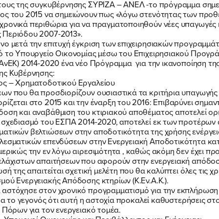
έτους της συγκυβέρνησης ΣΥΡΙΖΑ – ΑΝΕΛ -το πρόγραμμα σημε
λος του 2015 να σημειώνουν πως «λόγω στενότητας των προ
χρονικά περιθώρια για να πραγματοποιηθούν νέες υπαγωγές 
 Περιόδου 2007-2013».
όνο μετά την επιτυχή έγκριση των επιχειρησιακών προγραμμά
πό το Υπουργείο Οικονομίας μέσω του Επιχειρησιακού Προγρ
ΠΑνΕΚ) 2014-2020 ένα νέο Πρόγραμμα για την ικανοποίηση της
της Κυβέρνησης:
ος – Χρηματοδοτικού Εργαλείου
ων που θα προσδιορίζουν ουσιαστικά τα κριτήρια υπαγωγής κ
ρίζεται στο 2015 και την έναρξη του 2016: Επιβαρύνει σημα
οση και αναβάθμιση του κτιριακού αποθέματος αποτελεί ορι
 σχεδιασμό του ΕΣΠΑ 2014-2020, αποτελεί εκ των προτέρων 
ματικών βελτιώσεων στην αποδοτικότητα της χρήσης ενέργει
λεσματικών επενδύσεων στην Ενεργειακή Αποδοτικότητα κατά
ερικώς την εν λόγω αιρεσιμότητα , καθώς ακόμη δεν έχει προβ
 ελάχιστων απαιτήσεων που αφορούν στην ενεργειακή απόδοσ
ωσή της απαιτείται σχετική μελέτη που θα καλύπτει όλες τις 
ΠΟΙΑ ΕΙΜΑΙ
ού Ενεργειακής Απόδοσης κτηρίων (Κ.Εν.Α.Κ.).
 αστόχησε στον χρονικό προγραμματισμό για την εκπλήρωση
χώρα το γεγονός ότι αυτή η αστοχία προκαλεί καθυστερήσεις
 Πόρων για τον ενεργειακό τομέα.