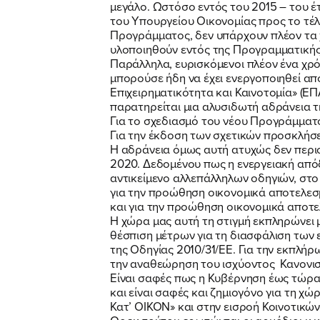
μεγάλο. Ωστόσο εντός του 2015 – του 
του Υπουργείου Οικονομίας προς το τέ
Προγράμματος, δεν υπάρχουν πλέον τα 
υλοποιηθούν εντός της Προγραμματικής
Παράλληλα, ευρισκόμενοι πλέον ένα χρ
μπορούσε ήδη να έχει ενεργοποιηθεί α
Επιχειρηματικότητα και Καινοτομία» (Ε
παρατηρείται μια αλυσιδωτή αδράνεια 
Για το σχεδιασμό του νέου Προγράμματ
Για την έκδοση των σχετικών προσκλήσε
Η αδράνεια όμως αυτή ατυχώς δεν περιο
2020. Δεδομένου πως η ενεργειακή απόδ
αντικείμενο αλλεπάλληλων οδηγιών, στο
για την προώθηση οικονομικά αποτελεσ
και για την προώθηση οικονομικά αποτε
Η χώρα μας αυτή τη στιγμή εκπληρώνει μ
θέσπιση μέτρων για τη διασφάλιση των
της Οδηγίας 2010/31/ΕΕ. Για την εκπλήρ
την αναθεώρηση του ισχύοντος Κανονισμ
Είναι σαφές πως η Κυβέρνηση έως τώρα
και είναι σαφές και ζημιογόνο για τη 
Κατ’ ΟΙΚΟΝ» και στην εισροή Κοινοτικών