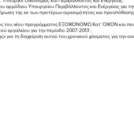
ΕΡΓΟ
. Υπουργοί Οικονομίας και Περιβάλλοντος και Ενέργειας:
ου αρμόδιου Υπουργείου Περιβάλλοντος και Ενέργειας για τη
λήρωση της εκ των προτέρων αιρεσιμότητας και προϋπόθεσης 
ΕΚΔΗΛΩΣΕΙΣ
σμός του νέου προγράμματος ΕΞΟΙΚΟΝΟΜΩ Κατ’ ΟΙΚΟΝ και ποι
ού εργαλείου για την περίοδο 2007-2013 ;
ς» για τη διαχείριση αυτού του χρονικού χάσματος για την α
ΝΕΑ
ΕΛΑ ΚΙ ΕΣΥ
FB
IN
TW
YT
LN
VB
TIKTOK