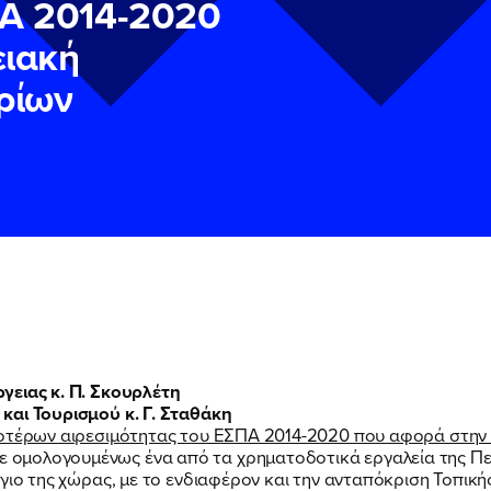
ΠΑ 2014-2020
ειακή
ρίων
ν
ν
Πολιτική Προστασίας Προσωπικών Δεδομένων
Πολιτική Προστασίας Προσωπικών Δεδομένων
και τους του
και τους του
υ του Πολιτικού Γραφείου της Βουλευτού Νίκης Κεραμέως
υ του Πολιτικού Γραφείου της Βουλευτού Νίκης Κεραμέως
γειας κ. Π. Σκουρλέτη
και Τουρισμού κ. Γ. Σταθάκη
ροτέρων αιρεσιμότητας του ΕΣΠΑ 2014-2020 που αφορά στην 
ομολογουμένως ένα από τα χρηματοδοτικά εργαλεία της Πε
γιο της χώρας, με το ενδιαφέρον και την ανταπόκριση Τοπικής