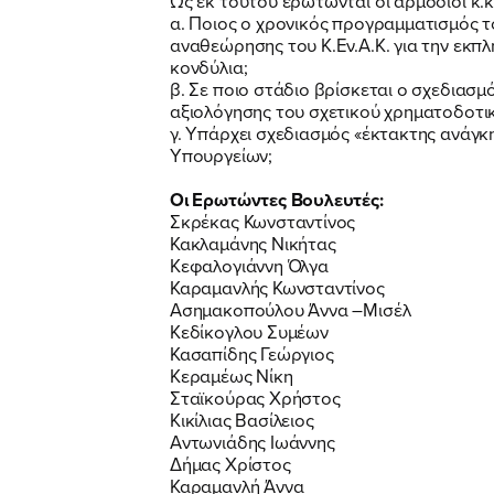
Ως εκ τούτου ερωτώνται οι αρμόδιοι κ.κ
α. Ποιος ο χρονικός προγραμματισμός τ
αναθεώρησης του Κ.Εν.Α.Κ. για την εκπ
κονδύλια;
β. Σε ποιο στάδιο βρίσκεται ο σχεδια
αξιολόγησης του σχετικού χρηματοδοτικ
γ. Υπάρχει σχεδιασμός «έκτακτης ανάγκη
Υπουργείων;
Οι Ερωτώντες Βουλευτές:
Σκρέκας Κωνσταντίνος
Κακλαμάνης Νικήτας
Κεφαλογιάννη Όλγα
Καραμανλής Κωνσταντίνος
Ασημακοπούλου Άννα –Μισέλ
Κεδίκογλου Συμέων
Κασαπίδης Γεώργιος
Κεραμέως Νίκη
Σταϊκούρας Χρήστος
Κικίλιας Βασίλειος
Αντωνιάδης Ιωάννης
Δήμας Χρίστος
Καραμανλή Άννα