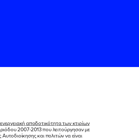
ς
ς
Όρους Χρήσης
Όρους Χρήσης
του
του
ενεργειακή αποδοτικότητα των κτιρίων
ριόδου 2007-2013 που λειτούργησαν με
 Αυτοδιοίκησης και πολιτών να είναι