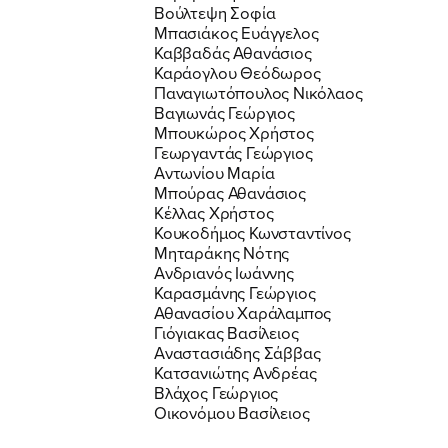
Βούλτεψη Σοφία
Μπασιάκος Ευάγγελος
Καββαδάς Αθανάσιος
Καράογλου Θεόδωρος
Παναγιωτόπουλος Νικόλαος
Βαγιωνάς Γεώργιος
Μπουκώρος Χρήστος
Γεωργαντάς Γεώργιος
Αντωνίου Μαρία
Μπούρας Αθανάσιος
Κέλλας Χρήστος
Κουκοδήμος Κωνσταντίνος
Μηταράκης Νότης
Ανδριανός Ιωάννης
Καρασμάνης Γεώργιος
Αθανασίου Χαράλαμπος
Γιόγιακας Βασίλειος
Αναστασιάδης Σάββας
Κατσανιώτης Ανδρέας
Βλάχος Γεώργιος
Οικονόμου Βασίλειος