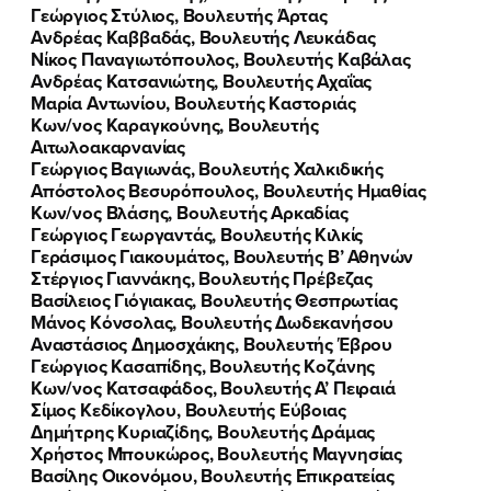
Γεώργιος Στύλιος, Βουλευτής Άρτας
Ανδρέας Καββαδάς, Βουλευτής Λευκάδας
Νίκος Παναγιωτόπουλος, Βουλευτής Καβάλας
Ανδρέας Κατσανιώτης, Βουλευτής Αχαΐας
Μαρία Αντωνίου, Βουλευτής Καστοριάς
Κων/νος Καραγκούνης, Βουλευτής
Αιτωλοακαρνανίας
Γεώργιος Βαγιωνάς, Βουλευτής Χαλκιδικής
Απόστολος Βεσυρόπουλος, Βουλευτής Ημαθίας
Κων/νος Βλάσης, Βουλευτής Αρκαδίας
Γεώργιος Γεωργαντάς, Βουλευτής Κιλκίς
Γεράσιμος Γιακουμάτος, Βουλευτής Β’ Αθηνών
Στέργιος Γιαννάκης, Βουλευτής Πρέβεζας
Βασίλειος Γιόγιακας, Βουλευτής Θεσπρωτίας
Μάνος Κόνσολας, Βουλευτής Δωδεκανήσου
Αναστάσιος Δημοσχάκης, Βουλευτής Έβρου
Γεώργιος Κασαπίδης, Βουλευτής Κοζάνης
Κων/νος Κατσαφάδος, Βουλευτής Α’ Πειραιά
Σίμος Κεδίκογλου, Βουλευτής Εύβοιας
Δημήτρης Κυριαζίδης, Βουλευτής Δράμας
Χρήστος Μπουκώρος, Βουλευτής Μαγνησίας
Βασίλης Οικονόμου, Βουλευτής Επικρατείας