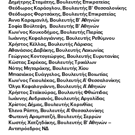
Δημήτρης Σταμάτης, Βουλευτής Επικρατείας
Θεόδωρος Καράογλου, Βουλευτής Β’ Θεσσαλονίκης
Θεόδωρος Φορτσάκης, Βουλευτής Επικρατείας
Άννα Καραμανλή, Βουλευτής Β’ Αθηνών
Σοφία Βούλτεψη, Βουλευτής Β’ Αθηνών
Κων/νος Κουκοδήμος, Βουλευτής Πιερίας
Ιωάννης Κεφαλογιάννης. Βουλευτής Ρεθύμνου
Χρήστος Κέλλας, Βουλευτής Λάρισας
Αθανάσιος Δαβάκης, Βουλευτής Λακωνίας
Γεώργιος Κοντογεώργος, Βουλευτής Ευρυτανίας
Κώστας Σκρέκας, Βουλευτής Τρικάλων
Νότης Μηταράκης, Βουλευτής Χίου
Μπασιάκος Ευάγγελος, Βουλευτής Βοιωτίας
Κων/νος Γκιουλέκας, Βουλευτής Α’ Θεσσαλονίκης
Όλγα Κεφαλογιάννη, Βουλευτής Α’ Αθηνών
Χρήστος Σταϊκούρας, Βουλευτής Φθιώτιδας
Ιωάννης Ανδριανός, Βουλευτής Αργολίδας
Χρίστος Δήμας, Βουλευτής Κορινθίας
Έλενα Ράπτη, Βουλευτής Α’ Θεσσαλονίκης
Φωτεινή Αραμπατζή, Βουλευτής Σερρών
Κωστής Χατζηδάκης, Βουλευτής Β’ Αθηνών –
Αντιπρόεδρος ΝΔ