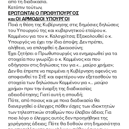
από τη διαδικασία.
Κατόπιν τούτων,
ΕΡΩΤΩΝΤΑΙ Ο ΠΡΩΘΥΠΟΥΡΓΟΣ
και ΟΙ ΑΡΜΟΔΙΟΙ ΥΠΟΥΡΓΟΙ
Ποιά η θέση της Κυβέρνησης στις δημόσιες δηλώσεις
του Υπουργού της και κυβερνητικού εταίρου κ.
Καμμένου για τον κ. Καλογρίτσα; Εξακολουθεί ο κ.
Υπουργός να έχει την ίδια άποψη; Δεν πρέπει,
αλήθεια, να επιληφθεί η Δικαιοσύνη;
Έχει ζητήσει ο Πρωθυπουργός να ενημερωθεί για τα
στοιχεία που γνωρίζει ο κ. Καμμένος και που
οδήγησαν στις δηλώσεις του για
«… μαύρο χρήμα
»;
Δεν θα έπρεπε να περιμένει η Κυβέρνηση αφενός να
αποφανθεί το ΣτΕ και αφετέρου ναν εξετασθούν τα
στοιχεία των δηλώσεων Καμμένου για «…
μαύρο
χρήμα
» πριν την έναρξη της διαδικασίας
αδειοδότησης; Γιατί αυτή η σπουδή;
ΠΟΙΑ ΕΙΜΑΙ
Πότε, από ποιους και με ποια διαδικασία θα
διενεργηθεί ο έλεγχος
πόθεν έσχες
των ιδιοκτητών
ΕΡΓΟ
των τηλεοπτικών σταθμών που έλαβαν άδεια; Για
ποιο λόγο ο έλεγχος αυτός δεν προηγήθηκε της
χορήγησης άδειας; Πότε θα δοθούν στη δημοσιότητα
ΕΚΔΗΛΩΣΕΙΣ