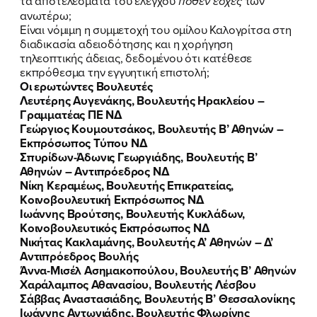
τα αποτελέσματα του ελέγχου
πόθεν έσχες
των
ανωτέρω;
ΝΕΑ
Είναι νόμιμη η συμμετοχή του ομίλου Καλογρίτσα στη
διαδικασία αδειοδότησης και η χορήγηση
ΕΛΑ ΚΙ ΕΣΥ
τηλεοπτικής άδειας, δεδομένου ότι κατέθεσε
εκπρόθεσμα την εγγυητική επιστολή;
Οι ερωτώντες Βουλευτές
Λευτέρης Αυγενάκης, Βουλευτής Ηρακλείου –
Γραμματέας ΠΕ ΝΔ
FB
IN
TW
YT
LN
VB
TIKTOK
Γεώργιος Κουμουτσάκος, Βουλευτής Β’ Αθηνών –
Εκπρόσωπος Τύπου ΝΔ
Σπυρίδων-Άδωνις Γεωργιάδης, Βουλευτής Β’
Αθηνών – Αντιπρόεδρος ΝΔ
Νίκη Κεραμέως, Βουλευτής Επικρατείας,
Κοινοβουλευτική Εκπρόσωπος ΝΔ
Ιωάννης Βρούτσης, Βουλευτής Κυκλάδων,
Κοινοβουλευτικός Εκπρόσωπος ΝΔ
Νικήτας Κακλαμάνης, Βουλευτής Α’ Αθηνών – Δ’
Αντιπρόεδρος Βουλής
Άννα-Μισέλ Ασημακοπούλου, Βουλευτής Β’ Αθηνών
Χαράλαμπος Αθανασίου, Βουλευτής Λέσβου
Σάββας Αναστασιάδης, Βουλευτής Β’ Θεσσαλονίκης
Ιωάννης Αντωνιάδης, Βουλευτής Φλωρίνης