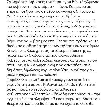
Οι δημόσιες δηλώσεις του Υπουργού Εθνικής Άμυνας
και κυβερνητικού εταίρου κ. Πάνου Καμμένου σε
επίσημη σελίδα του σε μέσο κοινωνικής δικτύωσης
(
twitter
) κατά του επιχειρηματία κ. Χρήστου
Καλογρίτσα, όπου ανέφερε ότι «
με τα μαύρα λεφτά
στα σάιτ και τις ψευδείς αναρτήσεις, ο Καλογρίτσας
νομίζει ότι θα πιέσει για κανάλι
» και η «…
αφωνία
» που
ακολούθησε από πλευράς Κυβέρνησης σχετικά με το
θέμα, εγείρουν βάσιμες υποψίες για τον τρόπο και τη
διαδικασία αδειοδότησης των τηλεοπτικών σταθμών.
Κι ενώ, ο κ. Καλογρίτσας κατάφερε, βάσει της «…
παράτυπης
» διαδικασίας που ακολούθησε η
Κυβέρνηση, να λάβει άδεια λειτουργίας τηλεοπτικού
σταθμού, η Κυβέρνηση ακόμη να απαντήσει στις
δημόσιες δηλώσεις κορυφαίου Υπουργού της για «…
μαύρο χρήμα
» και «…
πιέσεις
».
Παράλληλα, ερωτήματα δημιουργούνται από το
γεγονός ότι ο όμιλος Καλογρίτσα έλαβε τηλεοπτική
άδεια, παρά το γεγονός ότι κατέθεσε με
καθυστέρηση 40 λεπτών – δηλαδή εκπρόθεσμα – την
εγγυητική επιστολή ύψους 3 εκατ. ευρώ και βάσει του
θεσμικού πλαισίου θα έπρεπε να έχει αποκλεισθεί