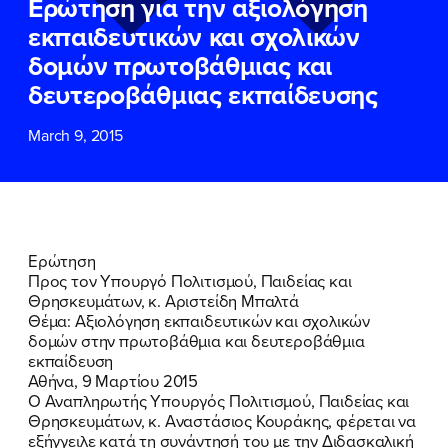
Ερώτηση για την αξιολόγηση
ΕΠΙΘΕΤΟ
ΕΠΙΘΕΤΟ
*
*
εκπαιδευτικών και σχολικών
δομών πρωτοβάθμιας και
ΤΗΛΕΦΩΝΟ
ΤΗΛΕΦΩΝΟ
*
δευτεροβάθμιας εκπαίδευσης
March 9, 2015
EMAIL
EMAIL
*
*
Αποδέχομαι την
Αποδέχομαι την
Πολιτική
Πολιτική
Προστασίας Προσωπικών
Προστασίας Προσωπικών
Δεδομένων
Δεδομένων
και τους τους
και τους τους
Όρους
Όρους
Ερώτηση
Χρήσης
Χρήσης
του δικτυακού τόπου του
του δικτυακού τόπου του
Προς τον Υπουργό Πολιτισμού, Παιδείας και
Πολιτικού Γραφείου της Βουλευτού
Πολιτικού Γραφείου της Βουλευτού
Θρησκευμάτων, κ. Αριστείδη Μπαλτά
Νίκης Κεραμέως
Νίκης Κεραμέως
Θέμα: Αξιολόγηση εκπαιδευτικών και σχολικών
δομών στην πρωτοβάθμια και δευτεροβάθμια
εκπαίδευση
ΥΠΟΒΟΛΗ
ΥΠΟΒΟΛΗ
Αθήνα, 9 Μαρτίου 2015
Ο Αναπληρωτής Υπουργός Πολιτισμού, Παιδείας και
Θρησκευμάτων, κ. Αναστάσιος Κουράκης, φέρεται να
εξήγγειλε κατά τη συνάντησή του με την Διδασκαλική