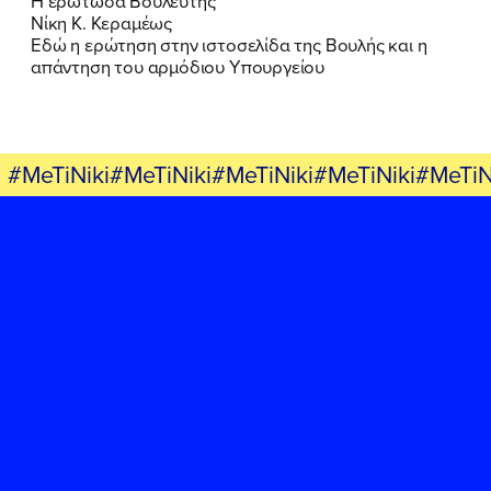
Η ερωτώσα Βουλευτής
Νίκη Κ. Κεραμέως
Εδώ η ερώτηση στην ιστοσελίδα της Βουλής και η
απάντηση του αρμόδιου Υπουργείου
#MeTiNiki#MeTiNiki#MeTiNiki#MeTiNiki#MeTiN