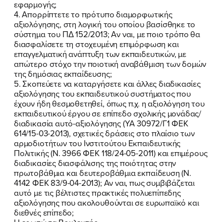
εφαρμογής;
4. Απορρίπτετε το πρότυπο διαμορφωτικής
αξιολόγησης, στη λογική του οποίου βασίσθηκε το
σύστημα του ΠΔ 152/2013; Aν ναι, με ποιο τρόπο θα
διασφαλίσετε τη στοχευμένη επιμόρφωση και
επαγγελματική ανάπτυξη των εκπαιδευτικών, με
απώτερο στόχο την ποιοτική αναβάθμιση των δομών
της δημόσιας εκπαίδευσης;
5. Σκοπεύετε να καταργήσετε και άλλες διαδικασίες
αξιολόγησης του εκπαιδευτικού συστήματος που
έχουν ήδη θεσμοθετηθεί, όπως π.χ. η αξιολόγηση του
εκπαιδευτικού έργου σε επίπεδο σχολικής μονάδας/
διαδικασία αυτό-αξιολόγησης (ΥΑ 30972/Γ1 ΦΕΚ
614/15-03-2013), σχετικές δράσεις στο πλαίσιο των
αρμοδιοτήτων του Ινστιτούτου Εκπαιδευτικής
Πολιτικής (Ν. 3966 ΦΕΚ 118/24-05-2011) και επιμέρους
διαδικασίες διασφάλισης της ποιότητας στην
πρωτοβάθμια και δευτεροβάθμια εκπαίδευση (N.
4142 ΦΕΚ 83/9-04-2013); Αν ναι, πως συμβιβάζεται
αυτό με τις βέλτιστες πρακτικές πολυεπίπεδης
αξιολόγησης που ακολουθούνται σε ευρωπαϊκό και
διεθνές επίπεδο;