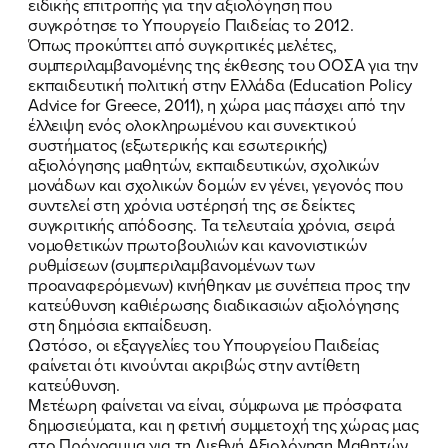
ειδικής επιτροπής για την αξιολόγηση που
συγκρότησε το Υπουργείο Παιδείας το 2012.
Όπως προκύπτει από συγκριτικές μελέτες,
συμπεριλαμβανομένης της έκθεσης του ΟΟΣΑ για την
εκπαιδευτική πολιτική στην Ελλάδα (Education Policy
Advice for Greece, 2011), η χώρα μας πάσχει από την
έλλειψη ενός ολοκληρωμένου και συνεκτικού
συστήματος (εξωτερικής και εσωτερικής)
αξιολόγησης μαθητών, εκπαιδευτικών, σχολικών
μονάδων και σχολικών δομών εν γένει, γεγονός που
συντελεί στη χρόνια υστέρησή της σε δείκτες
συγκριτικής απόδοσης. Τα τελευταία χρόνια, σειρά
νομοθετικών πρωτοβουλιών και κανονιστικών
ρυθμίσεων (συμπεριλαμβανομένων των
προαναφερόμενων) κινήθηκαν με συνέπεια προς την
κατεύθυνση καθιέρωσης διαδικασιών αξιολόγησης
στη δημόσια εκπαίδευση.
Ωστόσο, οι εξαγγελίες του Υπουργείου Παιδείας
φαίνεται ότι κινούνται ακριβώς στην αντίθετη
ΠΟΙΑ ΕΙΜΑΙ
κατεύθυνση.
Μετέωρη φαίνεται να είναι, σύμφωνα με πρόσφατα
ΕΡΓΟ
δημοσιεύματα, και η φετινή συμμετοχή της χώρας μας
στο Πρόγραμμα για τη Διεθνή Αξιολόγηση Μαθητών