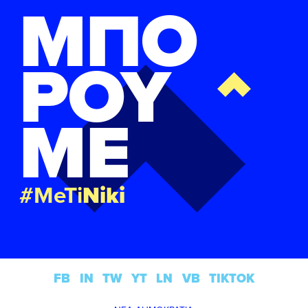
ΜΠΟ
ΡΟΥ
ΜΕ
#MeTi
Niki
FB
IN
TW
YT
LN
VB
TIKTOK