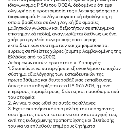
(διαγωνισμός PISA) του ΟΟΣΑ, δεδομένου ότι έχει
ΕΚΔΗΛΩΣΕΙΣ
ολιγωρήσει η προετοιμασία της πιλοτικής φάσης του
διαγωνισμού. Η εν λόγω συγκριτική αξιολόγηση, η
ΝΕΑ
οποία βασίζεται σε άλλη λογική (δοκιμασίες
μαθητικών γνώσεων και δεξιοτήτων σε επιλεγμένα
ΕΛΑ ΚΙ ΕΣΥ
επιστημονικά πεδία), αναγνωρίζεται διεθνώς ως ένα
χρήσιμο εργαλείο συγκριτικής αποτίμησης
εκπαιδευτικών συστημάτων και χρησιμοποιείται
ευρέως σε πλείστες χώρες (συμπεριλαμβανομένης της
Ελλάδας από το 2000).
FB
IN
TW
YT
LN
VB
TIKTOK
Δεδομένων αυτών, ερωτάται ο κ. Υπουργός:
1. Σκοπεύετε να καταργήσετε εξ ολοκλήρου το ισχύον
σύστημα αξιολόγησης των εκπαιδευτικών της
πρωτοβάθμιας και δευτεροβάθμιας εκπαίδευσης,
όπως αυτό καθορίζεται στο ΠΔ 152/2013, ή μόνο
επιμέρους παραμέτρους, δείκτες και προσδιοριστικά
του στοιχεία;
2. Αν ναι, τι σας ωθεί σε αυτές τις αλλαγές;
3. Έχετε εκπονήσει κάποια μελέτη του υπάρχοντος
συστήματος που να κατατείνει στην κατάργησή του,
αντί της ενδεχόμενης τροποποίησης και βελτίωσής
του για να επιλυθούν επιμέρους ζητήματα