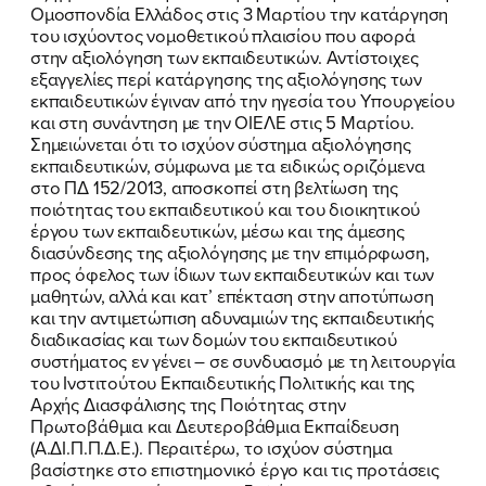
Ομοσπονδία Ελλάδος στις 3 Μαρτίου την κατάργηση
του ισχύοντος νομοθετικού πλαισίου που αφορά
στην αξιολόγηση των εκπαιδευτικών. Αντίστοιχες
εξαγγελίες περί κατάργησης της αξιολόγησης των
εκπαιδευτικών έγιναν από την ηγεσία του Υπουργείου
και στη συνάντηση με την ΟΙΕΛΕ στις 5 Μαρτίου.
Σημειώνεται ότι το ισχύον σύστημα αξιολόγησης
εκπαιδευτικών, σύμφωνα με τα ειδικώς οριζόμενα
στο ΠΔ 152/2013, αποσκοπεί στη βελτίωση της
ποιότητας του εκπαιδευτικού και του διοικητικού
έργου των εκπαιδευτικών, μέσω και της άμεσης
διασύνδεσης της αξιολόγησης με την επιμόρφωση,
προς όφελος των ίδιων των εκπαιδευτικών και των
μαθητών, αλλά και κατ’ επέκταση στην αποτύπωση
και την αντιμετώπιση αδυναμιών της εκπαιδευτικής
διαδικασίας και των δομών του εκπαιδευτικού
συστήματος εν γένει – σε συνδυασμό με τη λειτουργία
του Ινστιτούτου Εκπαιδευτικής Πολιτικής και της
Αρχής Διασφάλισης της Ποιότητας στην
Πρωτοβάθμια και Δευτεροβάθμια Εκπαίδευση
(Α.ΔΙ.Π.Π.Δ.Ε.). Περαιτέρω, το ισχύον σύστημα
βασίστηκε στο επιστημονικό έργο και τις προτάσεις