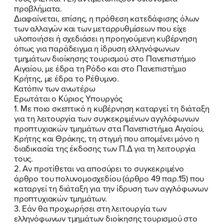
προβλήματα.
Διαφαίνεται, επίσης, η πρόθεση κατεδάφισης όλων
των αλλαγών και των μεταρρυθμίσεων που είχε
υλοποιήσει ή σχεδιάσει η προηγούμενη κυβέρνηση
ΠΟΙΑ ΕΙΜΑΙ
όπως για παράδειγμα η ίδρυση ελληνόφωνων
τμημάτων διοίκησης τουρισμού στο Πανεπιστήμιο
ΕΡΓΟ
Αιγαίου, με έδρα τη Ρόδο και στο Πανεπιστήμιο
Κρήτης, με έδρα το Ρέθυμνο.
Κατόπιν των ανωτέρω
ΕΚΔΗΛΩΣΕΙΣ
Ερωτάται ο Κύριος Υπουργός
1. Με ποιο σκεπτικό η κυβέρνηση καταργεί τη διάταξη
ΝΕΑ
για τη λειτουργία των συγκεκριμένων αγγλόφωνων
προπτυχιακών τμημάτων στα Πανεπιστήμια Αιγαίου,
ΕΛΑ ΚΙ ΕΣΥ
Κρήτης και Θράκης, τη στιγμή που απομένει μόνο η
διαδικασία της έκδοσης των Π.Δ για τη λειτουργία
τους.
2. Αν προτίθεται να αποσύρει το συγκεκριμένο
άρθρο του πολυνομοσχεδίου (άρθρο 49 παρ.15) που
FB
IN
TW
YT
LN
VB
TIKTOK
καταργεί τη διάταξη για την ίδρυση των αγγλόφωνων
προπτυχιακών τμημάτων.
3. Εάν θα προχωρήσει στη λειτουργία των
ελληνόφωνων τμημάτων διοίκησης τουρισμού στο