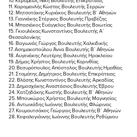
10. Κεραμέως Νίκη Βουλευτής Επικράτειας
11. Καραμανλής Κώστας Βουλευτής Σερρών
12. Μητσοτάκης Κυριάκος Βουλευτής Β΄ Αθηνών
13. Γιαννάκης Στέργιος Βουλευτής Πρεβέζης
14. Μπασιάκος Ευάγγελος Βουλευτής Βοιωτίας
15. Γκιουλέκας Κωνσταντίνος Βουλευτής Α΄
Θεσσαλονίκης
16. Βαγιωνάς Γιώργος Βουλευτής Χαλκιδικής
17. Ασημακοπούλου Άννα Βουλευτής Β΄ Αθηνών
18. Αυγενάκης Λευτέρης Βουλευτής Ηρακλείου
19. Δήμας Χρήστος Βουλευτής Κορινθίας
20. Βεσυρόπουλος Απόστολος Βουλευτής Ημαθίας
21. Σταμάτης Δημήτριος Βουλευτής Επικράτειας
22. Βλάσης Κωνσταντίνος Βουλευτής Αρκαδίας
23. Δημοσχάκης Αναστάσιος Βουλευτής Έβρου
24. Χατζηδάκης Κωστής Βουλευτής Β΄ Αθηνών
25. Μπουκώρος Χρήστος Βουλευτής Μαγνησίας
26. Αντωνιάδης Ιωάννης Βουλευτής Φλώρινας
27. Κουμουτσάκος Γεώργιος Βουλευτής Β΄ Αθηνών
28. Κεφαλογιάννης Ιωάννης Βουλευτής Ρεθύμνου