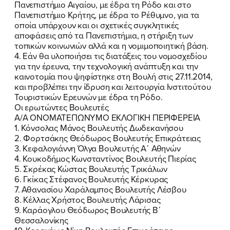
Πανεπιστήμιο Αιγαίου, με έδρα τη Ρόδο και στο
Πανεπιστήμιο Κρήτης, με έδρα το Ρέθυμνο, για τα
οποία υπάρχουν και οι σχετικές συγκλητικές
αποφάσεις από τα Πανεπιστήμια, η στήριξη των
τοπικών κοινωνιών αλλά και η νομιμοποιητική βάση.
4. Εάν θα υλοποιήσει τις διατάξεις του νομοσχεδίου
για την έρευνα, την τεχνολογική ανάπτυξη και την
καινοτομία που ψηφίστηκε στη Βουλή στις 27.11.2014,
και προβλέπει την ίδρυση και λειτουργία Ινστιτούτου
Τουριστικών Ερευνών με έδρα τη Ρόδο.
Οι ερωτώντες Βουλευτές
Α/Α ΟΝΟΜΑΤΕΠΩΝΥΜΟ ΕΚΛΟΓΙΚΗ ΠΕΡΙΦΕΡΕΙΑ
1. Κόνσολας Μάνος Βουλευτής Δωδεκανήσου
2. Φορτσάκης Θεόδωρος Βουλευτής Επικράτειας
3. Κεφαλογιάννη Όλγα Βουλευτής Α΄ Αθηνών
4. Κουκοδήμος Κωνσταντίνος Βουλευτής Πιερίας
5. Σκρέκας Κώστας Βουλευτής Τρικάλων
6. Γκίκας Στέφανος Βουλευτής Κέρκυρας
7. Αθανασίου Χαράλαμπος Βουλευτής Λέσβου
8. Κέλλας Χρήστος Βουλευτής Λάρισας
9. Καράογλου Θεόδωρος Βουλευτής Β΄
Θεσσαλονίκης