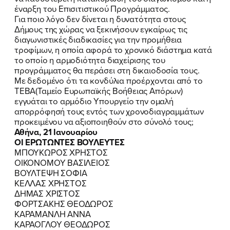
ΕΛΑ ΚΙ ΕΣΥ
έναρξη του Επισιτιστικού Προγράμματος.
Για ποιο λόγο δεν δίνεται η δυνατότητα στους
Δήμους της χώρας να ξεκινήσουν εγκαίρως τις
διαγωνιστικές διαδικασίες για την προμήθεια
τροφίμων, η οποία αφορά το χρονικό διάστημα κατά
FB
IN
TW
YT
LN
VB
TIKTOK
το οποίο η αρμοδιότητα διαχείρισης του
προγράμματος θα περάσει στη δικαιοδοσία τους.
Με δεδομένο ότι τα κονδύλια προέρχονται από το
ΤΕΒΑ(Ταμείο Ευρωπαϊκής Βοήθειας Απόρων)
εγγυάται το αρμόδιο Υπουργείο την ομαλή
απορρόφησή τους εντός των χρονοδιαγραμμάτων
προκειμένου να αξιοποιηθούν στο σύνολό τους;
Αθήνα, 21 Ιανουαρίου
ΟΙ ΕΡΩΤΩΝΤΕΣ ΒΟΥΛΕΥΤΕΣ
ΜΠΟΥΚΩΡΟΣ ΧΡΗΣΤΟΣ
ΟΙΚΟΝΟΜΟΥ ΒΑΣΙΛΕΙΟΣ
ΒΟΥΛΤΕΨΗ ΣΟΦΙΑ
ΚΕΛΛΑΣ ΧΡΗΣΤΟΣ
ΔΗΜΑΣ ΧΡΙΣΤΟΣ
ΦΟΡΤΣΑΚΗΣ ΘΕΟΔΩΡΟΣ
ΚΑΡΑΜΑΝΛΗ ΑΝΝΑ
ΚΑΡΑΟΓΛΟΥ ΘΕΟΔΩΡΟΣ