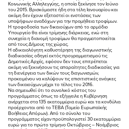
Κοινωνικής Αλληλεγγύης, η οποία ξεκίνησε τον Ιούνιο
του 2015. Βρισκόμαστε ήδη στα τέλη Ιανουαρίου και
ακόμη δεν έχουν εξεταστεί οι ενστάσεις των
υποψήφιων αναδόχων για την προμήθεια τροφίμων.
Η τροφοδοσία των δικαιούχων από το αρμόδιο
Υπουργείο θα είναι τρίμηνης διάρκειας, ενώ στη
συνεχεία η διανομή τροφίμων θα πραγματοποιείται
από τους Δήμους της χώρας.
Η αδικαιολόγητη καθυστέρηση της διαγωνιστικής
διαδικασίας οδηγεί εκτός προγραμματισμού τις
Δημοτικές Αρχές, εφόσον δεν τους επιτρέπεται
ακόμη να ξεκινήσουν τις απαραίτητες διαδικασίες για
τη διενέργεια των δικών τους διαγωνισμών,
προκειμένου να καλύψουν τις επισιτιστικές ανάγκες
των δικαιούχων μέχρι το τέλος του 2016.
Να σημειωθεί ότι το συνολικό κόστος του
προγράμματος όπως το εξήγγειλε η Κυβέρνηση
ανέρχεται στα 135 εκατομμύρια ευρώ και τα κονδύλια
προέρχονται από το ΤΕΒΑ (Ταμείο Ευρωπαϊκής
Βοήθειας Απόρων). Από το σύνολο του
προγράμματος είχαν προϋπολογιστεί 30 εκατομμύρια
ευρώ για το πρώτο τρίμηνο Οκτώβριος – Νοέμβριος