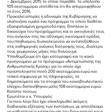
– Δεκέμβριος 2015 το οποίο παρήλθε. Τα υπόλοιπα
105 εκατομμύρια υποτίθεται ότι θα απορροφηθούν
το έτος 2016.
Προκαλεί απορίες η αδυναμία της Κυβέρνησης να
υλοποιήσει ομαλά ένα πρόγραμμα το οποίο διαθέτει
εξασφαλισμένη χρηματοδότηση. Επιπλέον οι
δικαιούχοι του προγράμματος και οι οικογένειές τους
που ανήκουν στις πιο αδύναμες οικονομικά ομάδες
του πληθυσμού, δυσκολεύονται να ανταπεξέλθουν
στις καθημερινές ανάγκες διατροφής τους, ιδιαίτερα
τους χειμερινούς μήνες που διανύουμε.
Υπενθυμίζουμε ότι έχει καταγραφεί και το κακό
προηγούμενο με το πρόγραμμα «Αντιμετώπισης της
Ανθρωπιστικής Κρίσης» για το οποίο είχε
ΠΟΙΑ ΕΙΜΑΙ
προϋπολογιστεί ποσό 200 εκατομμύρια ευρώ και
τελικά σύμφωνα με τις πληροφορίες, τα
ΕΡΓΟ
δημοσιεύματα και τα στοιχεία του κοινοβουλευτικού
ελέγχου δαπανήθηκαν μόλις 108 εκατομμύρια ευρώ.
Κατόπιν τούτων,
ΕΚΔΗΛΩΣΕΙΣ
Ερωτάται ο κ. Υπουργός:
Για ποιο λόγο δεν έχει ολοκληρωθεί ακόμη η
ΝΕΑ
διαδικασία εξέτασης των ενστάσεων, με αποτέλεσμα
να καθυστερεί η κατακύρωση του διαγωνισμού και η