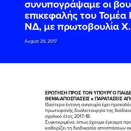
συνυπογράψαμε οι βου
επικεφαλής του Τομέα 
ΕΠΙΘΕΤΟ
ΕΠΙΘΕΤΟ
*
*
ΝΔ, με πρωτοβουλία Χ
August 29, 2017
ΤΗΛΕΦΩΝΟ
ΤΗΛΕΦΩΝΟ
*
EMAIL
EMAIL
*
*
Αποδέχομαι τη
Αποδέχομαι τη
ΕΡΩΤΗΣΗ ΠΡΟΣ ΤΟΝ ΥΠΟΥΡΓΟ ΠΑΙΔΕ
δικτυακού τόπο
δικτυακού τόπο
ΘΕΜΑ:ΑΠΟΣΠΑΣΕΙΣ κ ΠΑΡΑΤΑΣΕΙΣ Α
Ιδιαίτερα έντονη ανησυχία έχει προκαλέ
πρωτοφανής δυσλειτουργία της διαδικα
σχολικό έτος 2017-18.
ΥΠΟΒΟΛΗ
ΥΠΟΒΟΛΗ
Συγκεκριμένα, όπως έχουμε έγκαιρα προ
καθορίζει τη διαδικασία αποσπάσεων εκπ