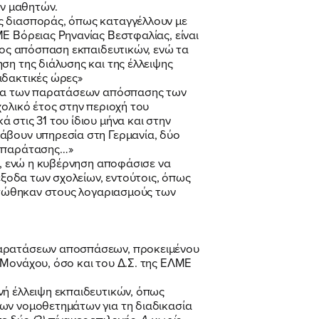
ν μαθητών.
ς διασποράς, όπως καταγγέλλουν με
Ε Βόρειας Ρηνανίας Βεστφαλίας, είναι
προς απόσπαση εκπαιδευτικών, ενώ τα
ση της διάλυσης και της έλλειψης
ιδακτικές ώρες»
θέμα των παρατάσεων απόσπασης των
χολικό έτος στην περιοχή του
στις 31 του ίδιου μήνα και στην
λάβουν υπηρεσία στη Γερμανία, δύο
ς παράτασης…»
ι, ενώ η κυβέρνηση αποφάσισε να
έξοδα των σχολείων, εντούτοις, όπως
ιστώθηκαν στους λογαριασμούς των
 παρατάσεων αποσπάσεων, προκειμένου
 Μονάχου, όσο και του Δ.Σ. της ΕΛΜΕ
νή έλλειψη εκπαιδευτικών, όπως
νων νομοθετημάτων για τη διαδικασία