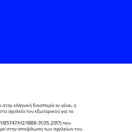
ς
ς
Όρους Χρήσης
Όρους Χρήσης
του
του
 στην ελληνική διασπορά εν γένει, η
τα σχολεία του εξωτερικού για το
1/85747/Η2/1888-31.05.2017) που
δηγεί στην αποψίλωση των σχολείων του