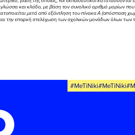
τερικό, βάση της οποίας, «
οι εκπαιδευτικοί κατατάσσονται σ
FB
IN
TW
YT
LN
VB
TIKTOK
α, γλώσσα και κλάδο, με βάση τον συνολικό αριθμό μορίων πο
ατοποιείται μετά από εξάντληση του πίνακα Α (απόσπαση χωρί
αι την επαρκή στελέχωση των σχολικών μονάδων όλων των 
#MeTiNiki#MeTiNiki#M
Ο