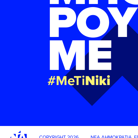
ΡΟΥ
ΜΕ
#MeTi
Niki
COPYRIGHT 2026
ΝΕΑ ΔΗΜΟΚΡΑΤΙΑ
Ε