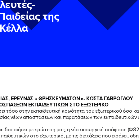
λευτές-
Παιδείας της
.Κέλλα
ν
ν
Πολιτική Προστασίας Προσωπικών Δεδομένων
Πολιτική Προστασίας Προσωπικών Δεδομένων
και τους του
και τους του
ΙΑΣ, ΕΡΕΥΝΑΣ κ ΘΡΗΣΚΕΥΜΑΤΩΝ κ. ΚΩΣΤΑ ΓΑΒΡΟΓΛΟΥ
υ του Πολιτικού Γραφείου της Βουλευτού Νίκης Κεραμέως
υ του Πολιτικού Γραφείου της Βουλευτού Νίκης Κεραμέως
ΠΟΣΠΑΣΕΩΝ ΕΚΠΑΙΔΕΥΤΙΚΩΝ ΣΤΟ ΕΞΩΤΕΡΙΚΟ
σει τόσο στην εκπαιδευτική κοινότητα του εξωτερικού όσο και
σίας νέων αποσπάσεων και παρατάσεων των εκπαιδευτικών σ
ειδοποιήσει με ερώτησή μας, η νέα υπουργική απόφαση (Φ82
αιδευτικών στο εξωτερικό, με τις διατάξεις που εισάγει, ο