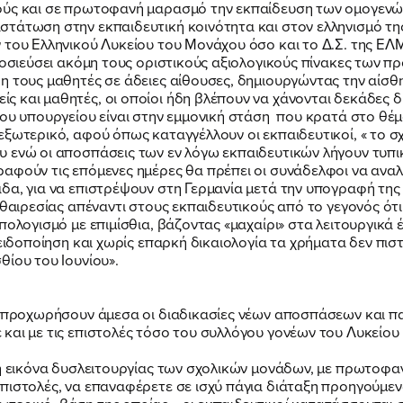
ούς και σε πρωτοφανή μαρασμό την εκπαίδευση των ομογενώ
ΠΟΙΑ ΕΙΜΑΙ
στάτωση στην εκπαιδευτική κοινότητα και στον ελληνισμό τη
 του Ελληνικού Λυκείου του Μονάχου όσο και το Δ.Σ. της ΕΛΜ
ημοσιεύσει ακόμη τους οριστικούς αξιολογικούς πίνακες των 
η τους μαθητές σε άδειες αίθουσες, δημιουργώντας την αίσθη
ΕΡΓΟ
 και μαθητές, οι οποίοι ήδη βλέπουν να χάνονται δεκάδες δ
 του υπουργείου είναι στην εμμονική στάση που κρατά στο 
ξωτερικό, αφού όπως καταγγέλλουν οι εκπαιδευτικοί, « το σ
ΕΚΔΗΛΩΣΕΙΣ
ενώ οι αποσπάσεις των εν λόγω εκπαιδευτικών λήγουν τυπικά 
αφούν τις επόμενες ημέρες θα πρέπει οι συνάδελφοι να ανα
άδα, για να επιστρέψουν στη Γερμανία μετά την υπογραφή τη
υθαιρεσίας απέναντι στους εκπαιδευτικούς από το γεγονός ότ
ΝΕΑ
πολογισμό με επιμίσθια, βάζοντας «μαχαίρι» στα λειτουργικά 
ροειδοποίηση και χωρίς επαρκή δικαιολογία τα χρήματα δεν π
θίου του Ιουνίου».
ΕΛΑ ΚΙ ΕΣΥ
να προχωρήσουν άμεσα οι διαδικασίες νέων αποσπάσεων και
και με τις επιστολές τόσο του συλλόγου γονέων του Λυκείου
 η εικόνα δυσλειτουργίας των σχολικών μονάδων, με πρωτοφα
πιστολές, να επαναφέρετε σε ισχύ πάγια διάταξη προηγούμε