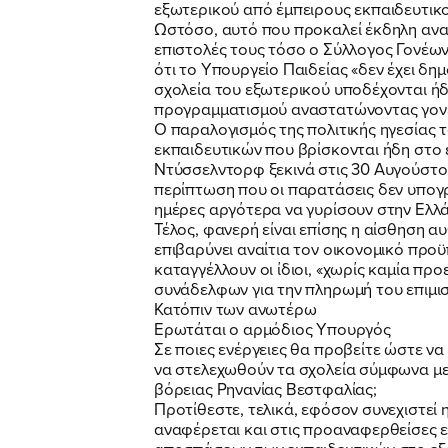
εξωτερικού από έμπειρους εκπαιδευτικ
Ωστόσο, αυτό που προκαλεί έκδηλη ανα
επιστολές τους τόσο ο Σύλλογος Γονέων
ότι το Υπουργείο Παιδείας «δεν έχει δ
σχολεία του εξωτερικού υποδέχονται ήδ
προγραμματισμού αναστατώνοντας γονείς
Ο παραλογισμός της πολιτικής ηγεσίας
εκπαιδευτικών που βρίσκονται ήδη στο ε
Ντύσσελντορφ ξεκινά στις 30 Αυγούστου 
περίπτωση που οι παρατάσεις δεν υπογρ
ημέρες αργότερα να γυρίσουν στην Ελλ
Τέλος, φανερή είναι επίσης η αίσθηση α
επιβαρύνει αναίτια τον οικονομικό προϋ
καταγγέλλουν οι ίδιοι, «χωρίς καμία π
συνάδελφων για την πληρωμή του επιμισ
Κατόπιν των ανωτέρω
Ερωτάται ο αρμόδιος Υπουργός
Σε ποιες ενέργειες θα προβείτε ώστε 
να στελεχωθούν τα σχολεία σύμφωνα με 
βόρειας Ρηνανίας Βεστφαλίας;
Προτίθεστε, τελικά, εφόσον συνεχιστεί
αναφέρεται και στις προαναφερθείσες ε