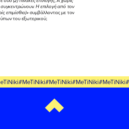
ε δύο (2) πίνακες επιλογής, Α χωρίς
υ συγκεντρώνουν. Η επιλογή από τον
ς επιμίσθιο)»
συμβάλλοντας με τον
τύπων του εξωτερικού;
eTiNiki#MeTiNiki#MeTiNiki#MeTiNiki#MeTiNiki#