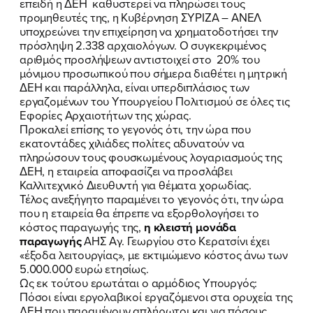
επειδή η ΔΕΗ καθυστερεί να πληρώσει τους
προμηθευτές της, η Κυβέρνηση ΣΥΡΙΖΑ – ΑΝΕΛ
ΠΟΙΑ ΕΙΜΑΙ
υποχρεώνει την επιχείρηση να χρηματοδοτήσει την
πρόσληψη 2.338 αρχαιολόγων. Ο συγκεκριμένος
ΕΡΓΟ
αριθμός προσλήψεων αντιστοιχεί στο 20% του
μόνιμου προσωπικού που σήμερα διαθέτει η μητρική
ΕΚΔΗΛΩΣΕΙΣ
ΔΕΗ και παράλληλα, είναι υπερδιπλάσιος των
εργαζομένων του Υπουργείου Πολιτισμού σε όλες τις
Εφορίες Αρχαιοτήτων της χώρας.
ΝΕΑ
Προκαλεί επίσης το γεγονός ότι, την ώρα που
εκατοντάδες χιλιάδες πολίτες αδυνατούν να
ΕΛΑ ΚΙ ΕΣΥ
πληρώσουν τους φουσκωμένους λογαριασμούς της
ΔΕΗ, η εταιρεία αποφασίζει να προσλάβει
Καλλιτεχνικό Διευθυντή για θέματα χορωδίας.
Τέλος ανεξήγητο παραμένει το γεγονός ότι, την ώρα
που η εταιρεία θα έπρεπε να εξορθολογήσει το
FB
IN
TW
YT
LN
VB
TIKTOK
κόστος παραγωγής της,
η κλειστή μονάδα
παραγωγής
ΑΗΣ Αγ. Γεωργίου στο Κερατσίνι έχει
«έξοδα λειτουργίας», με εκτιμώμενο κόστος άνω των
5.000.000 ευρώ ετησίως.
Ως εκ τούτου ερωτάται ο αρμόδιος Υπουργός:
Πόσοι είναι εργολαβικοί εργαζόμενοι στα ορυχεία της
ΔΕΗ που παραμένουν απλήρωτοι και για πόσους