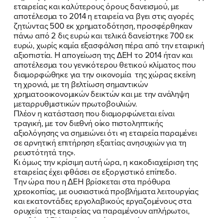
εταιρείας και καλύτερους όρους δανεισμού, με
αποτέλεσμα το 2014 η εταιρεία να βγει στις αγορές
ζητώντας 500 εκ χρηματοδότηση, προσφέρθηκαν
πάνω από 2 δις ευρώ και τελικά δανείστηκε 700 εκ
ευρώ, χωρίς καμία εξασφάλιση πέρα από την εταιρική
αξιοπιστία. Η απογείωση της ΔΕΗ το 2014 ήταν και
αποτέλεσμα του γενικότερου θετικού κλίματος που
διαμορφώθηκε για την οικονομία της χώρας εκείνη
τη χρονιά, με τη βελτίωση σημαντικών
χρηματοοικονομικών δεικτών και με την ανάληψη
μεταρρυθμιστικών πρωτοβουλιών.
Πλέον η κατάσταση που διαμορφώνεται είναι
τραγική, με τον διεθνή οίκο πιστοληπτικής
αξιολόγησης να σημειώνει ότι «η εταιρεία παραμένει
σε αρνητική επιτήρηση εξαιτίας ανησυχιών για τη
ρευστότητά της».
Κι όμως την κρίσιμη αυτή ώρα, η κακοδιαχείριση της
εταιρείας έχει φθάσει σε εξοργιστικό επίπεδο.
Την ώρα που η ΔΕΗ βρίσκεται στα πρόθυρα
χρεοκοπίας, με ουσιαστικά προβλήματα λειτουργίας
και εκατοντάδες εργολαβικούς εργαζομένους στα
ορυχεία της εταιρείας να παραμένουν απλήρωτοι,