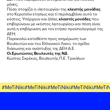
μήνες;
Πόσο στοιχίζει η «λειτουργία» της
κλειστής μονάδας
στο Κερατσίνι ετησίως και τί περιλαμβάνει αυτό το
κόστος; Υπάρχουν και άλλες
κλειστές μονάδες
που
επιβαρύνουν με «κόστος λειτουργίας» και πόση είναι
αυτή η επιβάρυνση για τον ετήσιο προϋπολογισμό της
ΔΕΗ;
Παρακαλώ καταθέστε προς ενημέρωση των
Βουλευτών και του Ελληνικού Λαού, το σχέδιο
διάσωσης και ανάπτυξης της ΔΕΗ Α.Ε.
Οι Ερωτώντες Βουλευτές της ΝΔ
Κώστας Σκρέκας, Βουλευτής Π.Ε. Τρικάλων
#MeTiNiki#MeTiNiki#MeTiNiki#MeTiNiki#MeTiN