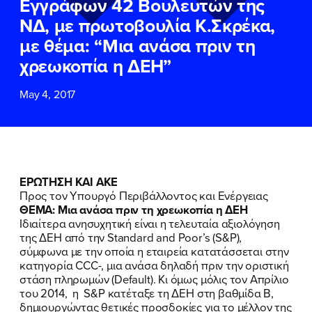
Εγγράφων 42 Βουλευτών της
ΕΠΙΘΕΤΟ
ΕΠΙΘΕΤΟ
*
*
ΝΔ, με πρωτοβουλία Κ.Σκρέκα,
με θέμα: “Μια ανάσα πριν τη
ΤΗΛΕΦΩΝΟ
ΤΗΛΕΦΩΝΟ
*
χρεωκοπία η ΔΕΗ”
May 4, 2017
EMAIL
EMAIL
*
*
Αποδέχομαι την
Αποδέχομαι την
Πολιτική
Πολιτική
Προστασίας Προσωπικών
Προστασίας Προσωπικών
Δεδομένων
Δεδομένων
και τους τους
και τους τους
Όρους
Όρους
ΕΡΩΤΗΣΗ ΚΑΙ ΑΚΕ
Χρήσης
Χρήσης
του δικτυακού τόπου του
του δικτυακού τόπου του
Προς τον Υπουργό Περιβάλλοντος και Ενέργειας
Πολιτικού Γραφείου της Βουλευτού
Πολιτικού Γραφείου της Βουλευτού
ΘΕΜΑ: Μια ανάσα πριν τη χρεωκοπία η ΔΕΗ
Νίκης Κεραμέως
Νίκης Κεραμέως
Ιδιαίτερα ανησυχητική είναι η τελευταία αξιολόγηση
της ΔΕΗ από την Standard and Poor’s (S&P),
σύμφωνα με την οποία η εταιρεία κατατάσσεται στην
ΥΠΟΒΟΛΗ
ΥΠΟΒΟΛΗ
κατηγορία CCC-, μια ανάσα δηλαδή πριν την οριστική
στάση πληρωμών (Default). Κι όμως μόλις τον Απρίλιο
του 2014, η S&P κατέταξε τη ΔΕΗ στη βαθμίδα Β,
δημιουργώντας θετικές προσδοκίες για το μέλλον της