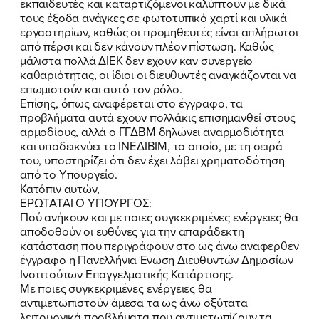
εκπαιδευτές και καταρτιζόμενοι καλύπτουν με δικά
ΕΡΓΟ
τους έξοδα ανάγκες σε φωτοτυπικό χαρτί και υλικά
εργαστηρίων, καθώς οι προμηθευτές είναι απλήρωτοι
ΕΚΔΗΛΩΣΕΙΣ
από πέρσι και δεν κάνουν πλέον πίστωση. Καθώς
μάλιστα πολλά ΔΙΕΚ δεν έχουν καν συνεργείο
καθαριότητας, οι ίδιοι οι διευθυντές αναγκάζονται να
ΝΕΑ
επωμιστούν και αυτό τον ρόλο.
Επίσης, όπως αναφέρεται στο έγγραφο, τα
ΕΛΑ ΚΙ ΕΣΥ
προβλήματα αυτά έχουν πολλάκις επισημανθεί στους
αρμοδίους, αλλά ο ΓΓΔΒΜ δηλώνει αναρμοδιότητα
και υποδεικνύει το ΙΝΕΔΙΒΙΜ, το οποίο, με τη σειρά
του, υποστηρίζει ότι δεν έχει λάβει χρηματοδότηση
από το Υπουργείο.
FB
IN
TW
YT
LN
VB
TIKTOK
Κατόπιν αυτών,
ΕΡΩΤΑΤΑΙ Ο ΥΠΟΥΡΓΟΣ:
Πού ανήκουν και με ποιες συγκεκριμένες ενέργειες θα
αποδοθούν οι ευθύνες για την απαράδεκτη
κατάσταση που περιγράφουν στο ως άνω αναφερθέν
έγγραφο η Πανελλήνια Ένωση Διευθυντών Δημοσίων
Ινστιτούτων Επαγγελματικής Κατάρτισης.
Με ποιες συγκεκριμένες ενέργειες θα
αντιμετωπιστούν άμεσα τα ως άνω οξύτατα
λειτουργικά προβλήματα που αντιμετωπίζουν τα