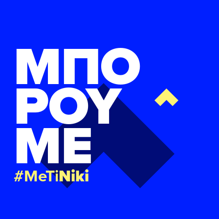
ΜΠΟ
ΡΟΥ
ΜΕ
#MeTi
Niki