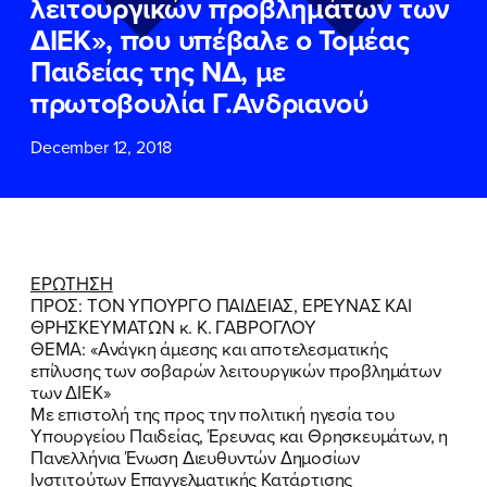
λειτουργικών προβλημάτων των
ΕΠΙΘΕΤΟ
ΕΠΙΘΕΤΟ
*
*
ΔΙΕΚ», που υπέβαλε ο Τομέας
Παιδείας της ΝΔ, με
ΤΗΛΕΦΩΝΟ
ΤΗΛΕΦΩΝΟ
*
πρωτοβουλία Γ.Ανδριανού
December 12, 2018
EMAIL
EMAIL
*
*
Αποδέχομαι την
Αποδέχομαι την
Πολιτική
Πολιτική
Προστασίας Προσωπικών
Προστασίας Προσωπικών
Δεδομένων
Δεδομένων
και τους τους
και τους τους
Όρους
Όρους
ΕΡΩΤΗΣΗ
Χρήσης
Χρήσης
του δικτυακού τόπου του
του δικτυακού τόπου του
ΠΡΟΣ: ΤΟΝ ΥΠΟΥΡΓΟ ΠΑΙΔΕΙΑΣ, ΕΡΕΥΝΑΣ ΚΑΙ
Πολιτικού Γραφείου της Βουλευτού
Πολιτικού Γραφείου της Βουλευτού
ΘΡΗΣΚΕΥΜΑΤΩΝ κ. Κ. ΓΑΒΡΟΓΛΟΥ
Νίκης Κεραμέως
Νίκης Κεραμέως
ΘΕΜΑ: «Ανάγκη άμεσης και αποτελεσματικής
επίλυσης των σοβαρών λειτουργικών προβλημάτων
των ΔΙΕΚ»
ΥΠΟΒΟΛΗ
ΥΠΟΒΟΛΗ
Με επιστολή της προς την πολιτική ηγεσία του
Υπουργείου Παιδείας, Έρευνας και Θρησκευμάτων, η
Πανελλήνια Ένωση Διευθυντών Δημοσίων
Ινστιτούτων Επαγγελματικής Κατάρτισης