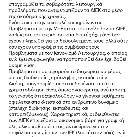
υπογραμμίζει τα σοβαρότατα λειτουργικά
προβλήματα που αντιμετωπίζουν τα ΔΙΕΚ στο μέσο
της ακαδημαϊκής χρονιάς.
Ενδεικτικά, στην επιστολή επισημαίνονται:
Προβλήματα με την Μαθητεία που ανέλαβαν τα ΔΙΕΚ,
καθώς οι επόπτες και οι εκπαιδευτές όχι μόνο δεν
έχουν πληρωθεί για τα δεδουλευμένα τους, αλλά́ ούτε
καν έχουν υπογράψει τις συμβάσεις τους.
Προβλήματα με τον Κανονισμό́ Λειτουργίας, ο οποίος
ενώ έχει συμφωνηθεί να τροποποιηθεί δεν έχει δοθεί
ακόμη λύση.
Προβλήματα που αφορούν το διαχειριστικό μέρος
και τις διαδικασίες πρόσληψης εκπαιδευτών.
Ακόμη, υπογραμμίζεται ότι δεδομένου του ότι η
χρηματοδότηση είναι, όπως αναφέρεται, ανύπαρκτη,
το γεγονός ότι εξακολουθούν να γίνονται μαθήματα
οφείλεται αποκλειστικά στο ανθρώπινο δυναμικό
(στελέχη διοίκησης, εκπαιδευτές και
καταρτιζόμενους). Χαρακτηριστικά, οι διευθυντές
των ΔΙΕΚ επωμίζονται οικονομικά βάρη για γραφική
ύλη, υλικά καθαριότητας, αντικείμενα για την
ΠΟΙΑ ΕΙΜΑΙ
ασφάλεια των χώρων των ΙΕΚ (λουκέτα-κλειδιά), ενώ