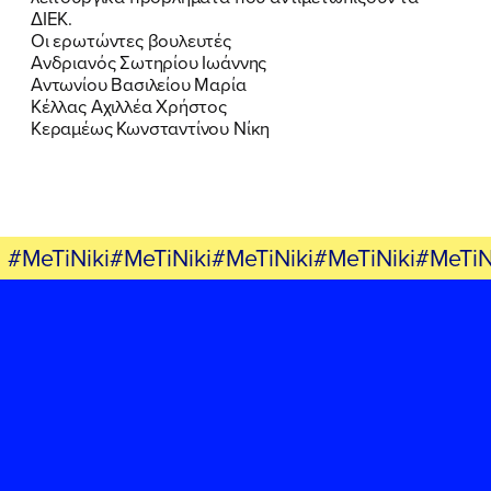
ΔΙΕΚ.
Οι ερωτώντες βουλευτές
Ανδριανός Σωτηρίου Ιωάννης
Αντωνίου Βασιλείου Μαρία
Κέλλας Αχιλλέα Χρήστος
Κεραμέως Κωνσταντίνου Νίκη
#MeTiNiki#MeTiNiki#MeTiNiki#MeTiNiki#MeTiN