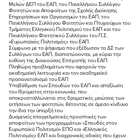
Μελών ΔΕΠ του ΕΑΠ, του Πανελλήνιου Συλλόγου
Φοιτητών και Αποφοίτων της Σχολής Διοίκησης
Επιχειρήσεων και Οργανισμών του ΕΑΠ, του
Πανελλήνιου Συλλόγου Φοιτητών και Πτυχιούχων του
Τμήματος Ελληνικού Πολιτισμού του ΕΑΠ και του
Πανελλήνιου Φοιτητικού Συλλόγου του Π.Σ.
«Ευρωπαϊκός Πολιτισμός» του ΕΑΠ.
Σύμφωνα με το ψήφισμα που εξέδωσαν τα ΔΣ των
Συλλόγων του ΕΑΠ, διαπιστώνονται, με κύρια την
ευθύνη της Διοικούσας Επιτροπής του ΕΑΠ:
Πληθώρα προβλημάτων που αφορούν την
ακαδημαϊκή λειτουργία και τον ακαδημαϊκό
ΠΟΙΑ ΕΙΜΑΙ
προσανατολισμό του ΕΑΠ
Υποβάθμιση των Σπουδών του ΕΑΠ και απαξίωση
ΕΡΓΟ
του Ιδρύματος στην κοινωνία, που
αποκρυσταλλώνεται στις δραματικές μειώσεις των
αιτήσεων των φοιτητών, θέτοντας σε άμεσο κίνδυνο
ΕΚΔΗΛΩΣΕΙΣ
την ίδια την ύπαρξή του
Δυσμενείς επαγγελματικές προοπτικές των
ΝΕΑ
αποφοίτων των προγραμμάτων «Σπουδές στον
Ευρωπαϊκό Πολιτισμό» ΕΠΟ και «Ελληνικός
ΕΛΑ ΚΙ ΕΣΥ
Πολιτισμός» ΕΛΠ και διαχρονικές αδικίες που έχουν