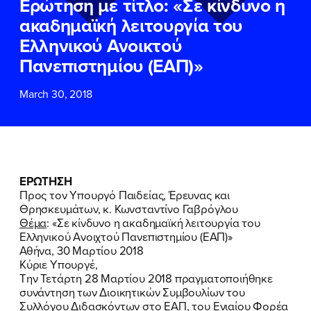
Ερώτηση με τίτλο: «Σε κίνδυνο η
ΕΠΙΘΕΤΟ
ΕΠΙΘΕΤΟ
*
*
ακαδημαϊκή λειτουργία του
Ελληνικού Ανοικτού
ΤΗΛΕΦΩΝΟ
ΤΗΛΕΦΩΝΟ
*
Πανεπιστημίου (ΕΑΠ)»
March 30, 2018
EMAIL
EMAIL
*
*
Αποδέχομαι την
Αποδέχομαι την
Πολιτική
Πολιτική
Προστασίας Προσωπικών
Προστασίας Προσωπικών
Δεδομένων
Δεδομένων
και τους τους
και τους τους
Όρους
Όρους
ΕΡΩΤΗΣΗ
Χρήσης
Χρήσης
του δικτυακού τόπου του
του δικτυακού τόπου του
Προς τον Υπουργό Παιδείας, Έρευνας και
Πολιτικού Γραφείου της Βουλευτού
Πολιτικού Γραφείου της Βουλευτού
Θρησκευμάτων, κ. Κωνσταντίνο Γαβρόγλου
Νίκης Κεραμέως
Νίκης Κεραμέως
Θέμα
: «Σε κίνδυνο η ακαδημαϊκή λειτουργία του
Ελληνικού Ανοιχτού Πανεπιστημίου (ΕΑΠ)»
Αθήνα, 30 Μαρτίου 2018
ΥΠΟΒΟΛΗ
ΥΠΟΒΟΛΗ
Κύριε Υπουργέ,
Την Τετάρτη 28 Μαρτίου 2018 πραγματοποιήθηκε
συνάντηση των Διοικητικών Συμβουλίων του
Συλλόγου Διδασκόντων στο ΕΑΠ, του Ενιαίου Φορέα