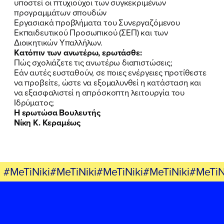
υποστεί οι πτυχιούχοι των συγκεκριμένων
προγραμμάτων σπουδών
Εργασιακά προβλήματα του Συνεργαζόμενου
Εκπαιδευτικού Προσωπικού (ΣΕΠ) και των
FB
IN
TW
YT
LN
VB
TIKTOK
Διοικητικών Υπαλλήλων.
Κατόπιν των ανωτέρω, ερωτάσθε:
Πώς σχολιάζετε τις ανωτέρω διαπιστώσεις;
Εάν αυτές ευσταθούν, σε ποιες ενέργειες προτίθεστε
να προβείτε, ώστε να εξομαλυνθεί η κατάσταση και
να εξασφαλιστεί η απρόσκοπτη λειτουργία του
Ιδρύματος;
Η ερωτώσα Βουλευτής
Νίκη Κ. Κεραμέως
#MeTiNiki#MeTiNiki#MeTiNiki#MeTiNiki#MeTiN