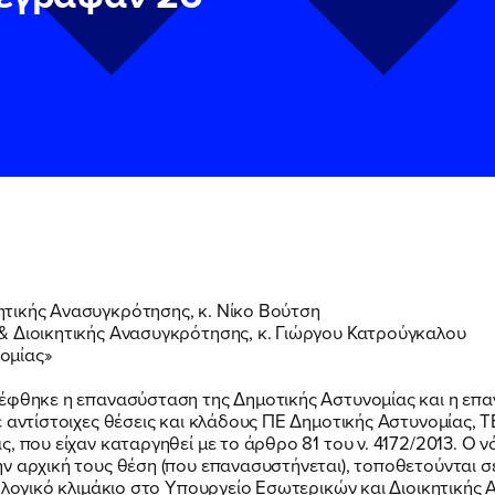
τικής Ανασυγκρότησης, κ. Νίκο Βούτση
& Διοικητικής Ανασυγκρότησης, κ. Γιώργου Κατρούγκαλου
ν
ν
Πολιτική Προστασίας Προσωπικών Δεδομένων
Πολιτική Προστασίας Προσωπικών Δεδομένων
και τους του
και τους του
ομίας»
υ του Πολιτικού Γραφείου της Βουλευτού Νίκης Κεραμέως
υ του Πολιτικού Γραφείου της Βουλευτού Νίκης Κεραμέως
λέφθηκε η επανασύσταση της Δημοτικής Αστυνομίας και η ε
ε αντίστοιχες θέσεις και κλάδους ΠΕ Δημοτικής Αστυνομίας, 
, που είχαν καταργηθεί με το άρθρο 81 του ν. 4172/2013. Ο 
ν αρχική τους θέση (που επανασυστήνεται), τοποθετούνται 
θολογικό κλιμάκιο στο Υπουργείο Εσωτερικών και Διοικητικής