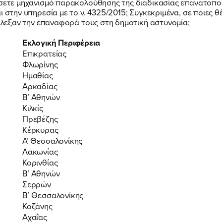
άσετε μηχανισμό παρακολούθησης της διαδικασίας επανατοποθ
ΕΚΔΗΛΩΣΕΙΣ
ι στην υπηρεσία με το ν. 4325/2015; Συγκεκριμένα, σε ποιες
πέλεξαν την επαναφορά τους στη δημοτική αστυνομία;
ΝΕΑ
Εκλογική Περιφέρεια
Επικρατείας
Φλωρίνης
Ημαθίας
ΕΛΑ ΚΙ ΕΣΥ
Αρκαδίας
Β’ Αθηνών
Κιλκίς
Πρεβέζης
Κέρκυρας
Α’ Θεσσαλονίκης
FB
IN
TW
YT
LN
VB
TIKTOK
Λακωνίας
Κορινθίας
Β’ Αθηνών
Σερρών
Β’ Θεσσαλονίκης
Κοζάνης
Αχαΐας