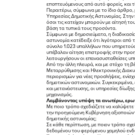
εποπτευόμενους από αυτό φορείς, και τ
Περαιτέρω, σύμφωνα με το ίδιο άρθρο,
Υπηρεσίας Δημοτικής Αστυνομίας. Στην 
όσοι τις κατείχαν μπορούν με αίτησή τ
βάση τα τυπικά τους προσόντα.
Σύμφωνα με δημοσιεύματα, η διαδικασία
αστυνομία κατέδειξε ότι λιγότεροι από
σύνολο 1.023 υπαλλήλων που υπηρετούσ
υπέβαλαν αίτηση επιστροφής στην προηγ
λειτουργήσουν οι επανασυσταθείσες υπ
Από την άλλη πλευρά, και με στόχο τη β
Μεταρρύθμισης και Ηλεκτρονικής Διακυ
περιορισμών για νέες προσλήψεις, ενίσ
δημοτικών αστυνομικών. Συγκεκριμένα, 
και μετανάστευσης, οι υπηρεσίες δίωξη
μηχανισμός.
Λαμβάνοντας υπόψη τα ανωτέρω, ερωτώ
Με ποιο τρόπο σχεδιάζετε να καλύψετε τ
την προηγούμενη Κυβέρνηση αξιοποιώντα
δημοτικής αστυνομίας;
Σε κάθε περίπτωση, με ποιον τρόπο σχε
δεδομένου του φερόμενου χαμηλού ενδι