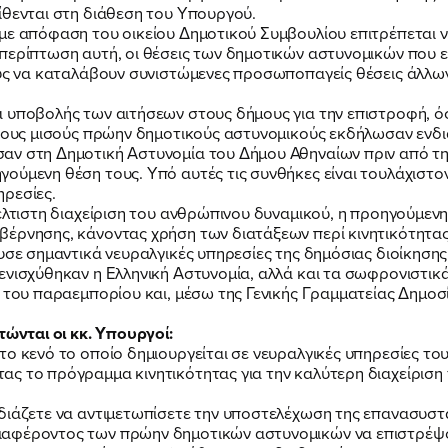
ίθενται στη διάθεση του Υπουργού.
 με απόφαση του οικείου Δημοτικού Συμβουλίου επιτρέπεται 
περίπτωση αυτή, οι θέσεις των δημοτικών αστυνομικών που 
ους να καταλάβουν συνιστώμενες προσωποπαγείς θέσεις άλλω
 υποβολής των αιτήσεων στους δήμους για την επιστροφή, ό
 τους μισούς πρώην δημοτικούς αστυνομικούς εκδήλωσαν ενδι
αν στη Δημοτική Αστυνομία του Δήμου Αθηναίων πριν από την
ούμενη θέση τους. Υπό αυτές τις συνθήκες είναι τουλάχιστ
ηρεσίες.
έλτιστη διαχείριση του ανθρώπινου δυναμικού, η προηγούμενη
βέρνησης, κάνοντας χρήση των διατάξεων περί κινητικότητα
χυσε σημαντικά νευραλγικές υπηρεσίες της δημόσιας διοίκηση
ενισχύθηκαν η Ελληνική Αστυνομία, αλλά και τα σωφρονιστι
ς του παραεμπορίου και, μέσω της Γενικής Γραμματείας Δημ
ΠΟΙΑ ΕΙΜΑΙ
νται οι κκ. Υπουργοί:
ο κενό το οποίο δημιουργείται σε νευραλγικές υπηρεσίες του 
ς το πρόγραμμα κινητικότητας για την καλύτερη διαχείριση
ΕΡΓΟ
διάζετε να αντιμετωπίσετε την υποστελέχωση της επανασυστ
αφέροντος των πρώην δημοτικών αστυνομικών να επιστρέψου