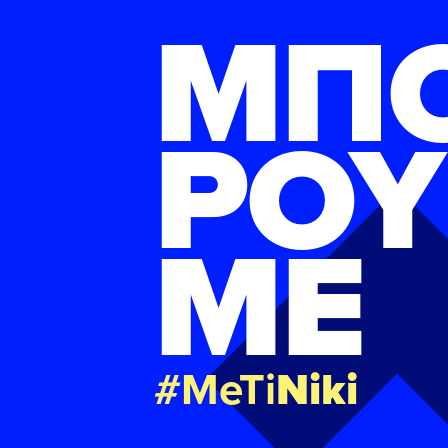
ΜΠ
ΡΟΥ
ΜΕ
#MeTi
Niki