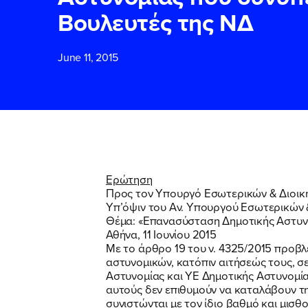
Βουλευτές της ΝΔ
ΕΠΙΘΕΤΟ
ΕΠΙΘΕΤΟ
*
*
June 11, 2015
ΤΗΛΕΦΩΝΟ
ΤΗΛΕΦΩΝΟ
*
EMAIL
EMAIL
*
*
Ερώτηση
Προς τον Υπουργό Εσωτερικών & Διοικη
Υπ’όψιν του Αν. Υπουργού Εσωτερικών 
Αποδέχομαι τη
Αποδέχομαι τη
Θέμα: «Επανασύσταση Δημοτικής Αστυν
δικτυακού τόπο
δικτυακού τόπο
Αθήνα, 11 Ιουνίου 2015
Με το άρθρο 19 του ν. 4325/2015 προβ
αστυνομικών, κατόπιν αιτήσεώς τους, σ
Αστυνομίας και ΥΕ Δημοτικής Αστυνομίας
ΥΠΟΒΟΛΗ
ΥΠΟΒΟΛΗ
αυτούς δεν επιθυμούν να καταλάβουν τη
συνιστώνται με τον ίδιο βαθμό και μισ