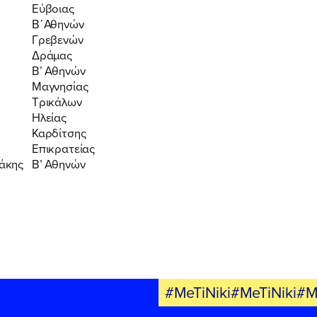
Εύβοιας
Β΄Αθηνών
Γρεβενών
Δράμας
Β’ Αθηνών
Μαγνησίας
Τρικάλων
Ηλείας
Καρδίτσης
Επικρατείας
δάκης
Β’ Αθηνών
#MeTiNiki#MeTiNiki#M