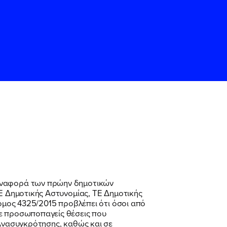
ς
ς
Όρους Χρήσης
Όρους Χρήσης
του
του
παναφορά των πρώην δημοτικών
ΤΕ Δημοτικής Αστυνομίας, ΤΕ Δημοτικής
νόμος 4325/2015 προβλέπει ότι όσοι από
σε προσωποπαγείς θέσεις που
 Ανασυγκρότησης, καθώς και σε