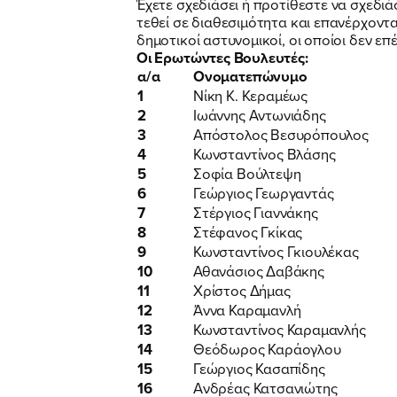
Έχετε σχεδιάσει ή προτίθεστε να σχεδι
τεθεί σε διαθεσιμότητα και επανέρχοντα
δημοτικοί αστυνομικοί, οι οποίοι δεν ε
Οι Ερωτώντες Βουλευτές:
α/α
Ονοματεπώνυμο
1
Νίκη Κ. Κεραμέως
2
Ιωάννης Αντωνιάδης
3
Απόστολος Βεσυρόπουλος
4
Κωνσταντίνος Βλάσης
5
Σοφία Βούλτεψη
6
Γεώργιος Γεωργαντάς
7
Στέργιος Γιαννάκης
8
Στέφανος Γκίκας
9
Κωνσταντίνος Γκιουλέκας
10
Αθανάσιος Δαβάκης
11
Χρίστος Δήμας
12
Άννα Καραμανλή
13
Κωνσταντίνος Καραμανλής
14
Θεόδωρος Καράογλου
15
Γεώργιος Κασαπίδης
16
Ανδρέας Κατσανιώτης