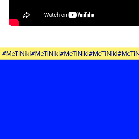
ΕΚΔΗΛΩΣΕΙΣ
ΝΕΑ
ΕΛΑ ΚΙ ΕΣΥ
#MeTiNiki#MeTiNiki#MeTiNiki#MeTiNiki#MeTiN
FB
IN
TW
YT
LN
VB
TIKTOK