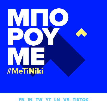
ΜΠΟ
ΡΟΥ
ΜΕ
#MeTi
Niki
FB
IN
TW
YT
LN
VB
TIKTOK