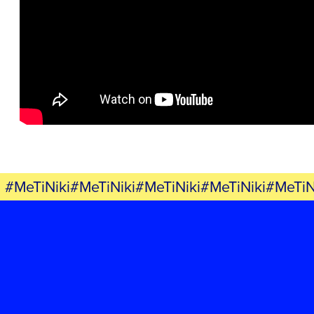
ΕΡΓΟ
ΕΚΔΗΛΩΣΕΙΣ
ΝΕΑ
ΕΛΑ ΚΙ ΕΣΥ
#MeTiNiki#MeTiNiki#MeTiNiki#MeTiNiki#MeTiN
FB
IN
TW
YT
LN
VB
TIKTOK