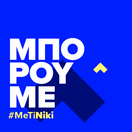
ΜΠΟ
ΡΟΥ
ΜΕ
#MeTi
Niki