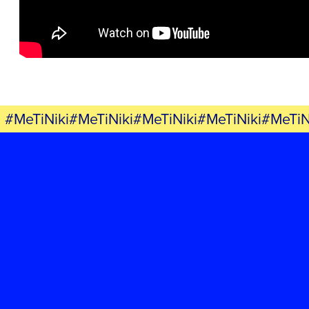
ΕΚΔΗΛΩΣΕΙΣ
ΝΕΑ
ΕΛΑ ΚΙ ΕΣΥ
#MeTiNiki#MeTiNiki#MeTiNiki#MeTiNiki#MeTiN
FB
IN
TW
YT
LN
VB
TIKTOK