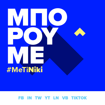
ΜΠΟ
ΡΟΥ
ΜΕ
#MeTi
Niki
FB
IN
TW
YT
LN
VB
TIKTOK