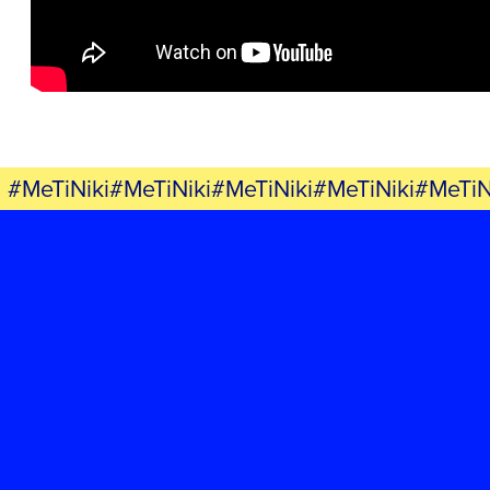
ΕΚΔΗΛΩΣΕΙΣ
ΝΕΑ
ΕΛΑ ΚΙ ΕΣΥ
#MeTiNiki#MeTiNiki#MeTiNiki#MeTiNiki#MeTiN
FB
IN
TW
YT
LN
VB
TIKTOK