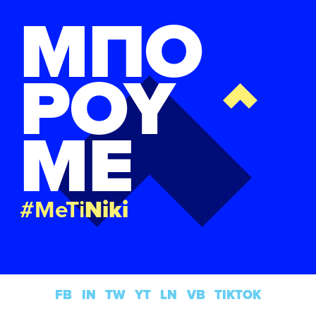
ΜΠΟ
ΡΟΥ
ΜΕ
#MeTi
Niki
FB
IN
TW
YT
LN
VB
TIKTOK