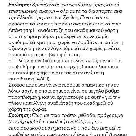
Ερώτηση:
Χρειάζονται -εκπληρώνουν πραγματική
επιστημονική ανάγκη – όλα αυτά τα διάσπαρτα ανά
την Ελλάδα τμήματα και Σχολές; Ποιο είναι το
ακαδημαϊκό τους επίπεδο; Τι σκοπεύετε να κάνετε;
Απάντηση: Η αναδιάταξη του ακαδημαϊκού χάρτη
από την προηγούμενη κυβέρνηση έγινε χωρίς
ακαδημαϊκά κριτήρια, χωρίς να λαμβάνεται υπόψη η
αξιολόγηση των εν λόγω ιδρυμάτων, χωρίς μελέτες
σκοπιμότητας και βιωσιμότητας.
Επιπλέον, η αναδιάταξη αυτή έγινε χωρίς την καίρια
συμβολή της ανεξάρτητης αρχής διασφάλισης και
πιστοποίησης της ποιότητας στην ανώτατη
εκπαίδευση (ΑΔΙΠ).
Στόχος μας είναι να ενισχύσουμε σημαντικά την εν
λόγω αρχή, η οποία σήμερα είναι σε μεγάλο βαθμό
παροπλισμένη, και να εργαστούμε με αυτήν για την
πλέον κατάλληλη αναδιάταξη του ακαδημαϊκού
χάρτη της χώρας.
Ερώτηση:
Πώς, με ποιο τρόπο, μέθοδο, πρόγραμμα
θα επιχειρηθεί η συνολική αναβάθμιση του
εκπαιδευτικού συστήματος, κάτι που δεν μπορεί να
συμβεί με εστίαση μόνον στο Λύκειο ή στην Γ Λυκείου