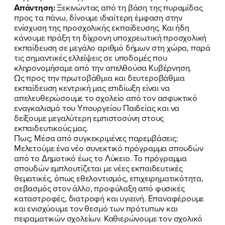
Απάντηση:
Ξεκινώντας από τη βάση της πυραμίδας
προς τα πάνω, δίνουμε ιδιαίτερη έμφαση στην
ενίσχυση της προσχολικής εκπαίδευσης. Και ήδη
κάνουμε πράξη τη δίχρονη υποχρεωτική προσχολική
εκπαίδευση σε μεγάλο αριθμό δήμων στη χώρα, παρά
τις σημαντικές ελλείψεις σε υποδομές που
κληρονομήσαμε από την απελθούσα Κυβέρνηση.
Ως προς την πρωτοβάθμια και δευτεροβάθμια
εκπαίδευση κεντρική μας επιδίωξη είναι να
απελευθερώσουμε το σχολείο από τον ασφυκτικό
εναγκαλισμό του Υπουργείου Παιδείας και να
δείξουμε μεγαλύτερη εμπιστοσύνη στους
εκπαιδευτικούς μας.
Πως; Μέσα από συγκεκριμένες παρεμβάσεις:
Μελετούμε ένα νέο συνεκτικό πρόγραμμα σπουδών
από το Δημοτικό έως το Λύκειο. Το πρόγραμμα
σπουδών εμπλουτίζεται με νέες εκπαιδευτικές
θεματικές, όπως εθελοντισμός, επιχειρηματικότητα,
σεβασμός στον άλλο, προφύλαξη από φυσικές
καταστροφές, διατροφή και υγιεινή. Επαναφέρουμε
και ενισχύουμε τον θεσμό των πρότυπων και
πειραματικών σχολείων. Καθιερώνουμε τον σχολικό