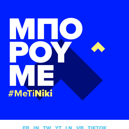
ΜΠΟ
ΡΟΥ
ΜΕ
#MeTi
Niki
FB
IN
TW
YT
LN
VB
TIKTOK