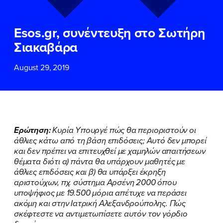
ΕΠΙΘΕΤΟ
ΕΠΙΘΕΤΟ
*
*
Esos.gr, συνέντευξη στο Σωτήρη
ΤΗΛΕΦΩΝΟ
ΤΗΛΕΦΩΝΟ
*
Σιακαβάρα
August 29, 2019
EMAIL
EMAIL
*
*
Αποδέχομαι την
Αποδέχομαι την
Πολιτική
Πολιτική
Προστασίας Προσωπικών
Προστασίας Προσωπικών
Δεδομένων
Δεδομένων
και τους τους
και τους τους
Όρους
Όρους
Ερώτηση:
Κυρία Υπουργέ πώς θα περιοριστούν οι
Χρήσης
Χρήσης
του δικτυακού τόπου του
του δικτυακού τόπου του
άθλιες κάτω από τη βάση επιδόσεις; Αυτό δεν μπορεί
Πολιτικού Γραφείου της Βουλευτού
Πολιτικού Γραφείου της Βουλευτού
και δεν πρέπει να επιτευχθεί με χαμηλών απαιτήσεων
Νίκης Κεραμέως
Νίκης Κεραμέως
θέματα διότι α) πάντα θα υπάρχουν μαθητές με
άθλιες επιδόσεις και β) θα υπάρξει έκρηξη
αριστούχων, πχ. σύστημα Αρσένη 2000 όπου
ΥΠΟΒΟΛΗ
ΥΠΟΒΟΛΗ
υποψήφιος με 19.500 μόρια απέτυχε να περάσει
ακόμη και στην Ιατρική Αλεξανδρούπολης. Πώς
σκέφτεστε να αντιμετωπίσετε αυτόν τον γόρδιο