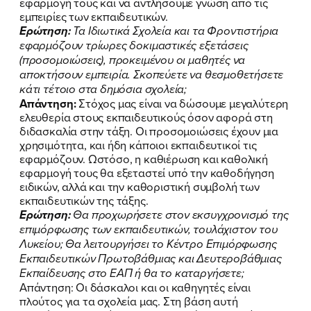
εφαρμογή τους και να αντλήσουμε γνώση από τις
FB
IN
TW
YT
LN
VB
TIKTOK
εμπειρίες των εκπαιδευτικών.
Ερώτηση:
Τα Ιδιωτικά Σχολεία και τα Φροντιστήρια
εφαρμόζουν τρίωρες δοκιμαστικές εξετάσεις
(προσομοιώσεις), προκειμένου οι μαθητές να
αποκτήσουν εμπειρία. Σκοπεύετε να θεσμοθετήσετε
κάτι τέτοιο στα δημόσια σχολεία;
Απάντηση:
Στόχος μας είναι να δώσουμε μεγαλύτερη
ελευθερία στους εκπαιδευτικούς όσον αφορά στη
διδασκαλία στην τάξη. Οι προσομοιώσεις έχουν μια
χρησιμότητα, και ήδη κάποιοι εκπαιδευτικοί τις
εφαρμόζουν. Ωστόσο, η καθιέρωση και καθολική
εφαρμογή τους θα εξεταστεί υπό την καθοδήγηση
ειδικών, αλλά και την καθοριστική συμβολή των
εκπαιδευτικών της τάξης.
Ερώτηση:
Θα προχωρήσετε στον εκσυγχρονισμό της
επιμόρφωσης των εκπαιδευτικών, τουλάχιστον του
Λυκείου; Θα λειτουργήσει το Κέντρο Επιμόρφωσης
Εκπαιδευτικών Πρωτοβάθμιας και Δευτεροβάθμιας
Εκπαίδευσης στο ΕΑΠ ή θα το καταργήσετε;
Απάντηση: Οι δάσκαλοι και οι καθηγητές είναι
πλούτος για τα σχολεία μας. Στη βάση αυτή