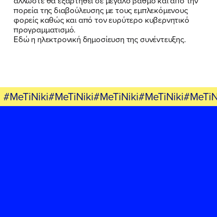
άλλωστε θα εξαρτηθεί σε μεγάλο βαθμό και από την
πορεία της διαβούλευσης με τους εμπλεκόμενους
φορείς καθώς και από τον ευρύτερο κυβερνητικό
προγραμματισμό.
Εδώ η ηλεκτρονική δημοσίευση της συνέντευξης.
#MeTiNiki#MeTiNiki#MeTiNiki#MeTiNiki#MeTiN