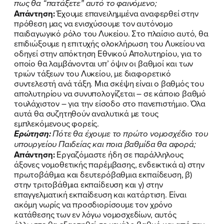
πως θα “πατάξετε” αυτό το φαινόμενο;
Απάντηση:
Έχουμε επανειλημμένα αναφερθεί στην
πρόθεση μας να ενισχύσουμε τον αυτόνομο
παιδαγωγικό ρόλο του Λυκείου. Στο πλαίσιο αυτό, θα
επιδιώξουμε η επιτυχής ολοκλήρωση του Λυκείου να
οδηγεί στην απόκτηση Εθνικού Απολυτηρίου, για το
οποίο θα λαμβάνονται υπ’ όψιν οι βαθμοί και των
τριών τάξεων του Λυκείου, με διαφορετικό
συντελεστή ανά τάξη. Μια σκέψη είναι ο βαθμός του
απολυτηρίου να συνυπολογίζεται – σε κάποιο βαθμό
τουλάχιστον – για την είσοδο στο πανεπιστήμιο. Όλα
αυτά θα συζητηθούν αναλυτικά με τους
εμπλεκόμενους φορείς.
Ερώτηση:
Πότε θα έχουμε το πρώτο νομοσχέδιο του
υπουργείου Παιδείας και ποια βαθμίδα θα αφορά;
Απάντηση:
Εργαζόμαστε ήδη σε παράλληλους
άξονες νομοθετικής παρέμβασης, ενδεικτικά α) στην
πρωτοβάθμια και δευτερόβαθμια εκπαίδευση, β)
στην τριτοβάθμια εκπαίδευση και γ) στην
επαγγελματική εκπαίδευση και κατάρτιση. Είναι
ακόμη νωρίς να προσδιορίσουμε τον χρόνο
κατάθεσης των εν λόγω νομοσχεδίων, αυτός