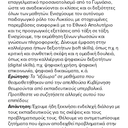
επαγγελματικό προσανατολισμό από το Γυμνάσιο,
ώστε να αναδεικνύονται οι κλίσεις και οι δεξιότητες
όλων των μαθητών. Ενισχύουμε τον αυτόνομο
παιδαγωγικό ρόλο του Λυκείου, με στοχευμένες
παρεμβάσεις αναφορικά με το Εθνικό Απολυτήριο
και τις προαγωγικές εξετάσεις από τάξη σε τάξη.
Ενισχύουμε, την εκμάθηση ξένων γλωσσών και
γνώσεων πληροφορικής. Δίνουμε έμφαση στην
καλλιέργεια ήπιων δεξιοτήτων (soft skills), όπως π.χ. η
ΠΟΙΑ ΕΙΜΑΙ
κριτική και συνθετική σκέψη και η ομαδική δουλειά,
όπως και στην καλλιέργεια ψηφιακών δεξιοτήτων
ΕΡΓΟ
(digital skills), π.χ. ψηφιακή χρήση, ψηφιακή
επικοινωνία, ψηφιακά δικαιώματα, κ.ά.
ΕΚΔΗΛΩΣΕΙΣ
Ερώτηση:
Τα “εξάωρα” σε μαθήματα που
θεσμοθετήθηκαν από την απελθούσα Κυβέρνηση
θεωρούνται από εκπαιδευτικούς υπερβολικά.
ΝΕΑ
Προτίθεστε να συζητήσετε αλλαγές αυτού του
επιπέδου;
ΕΛΑ ΚΙ ΕΣΥ
Απάντηση:
Έχουμε ήδη ξεκινήσει ενδελεχή διάλογο με
τους εκπαιδευτικούς για τις σκέψεις και τους
προβληματισμούς τους. Θέλουμε να αντιμετωπίσουμε
ζητήματα που έχουν αποδειχθεί προβληματικά στην