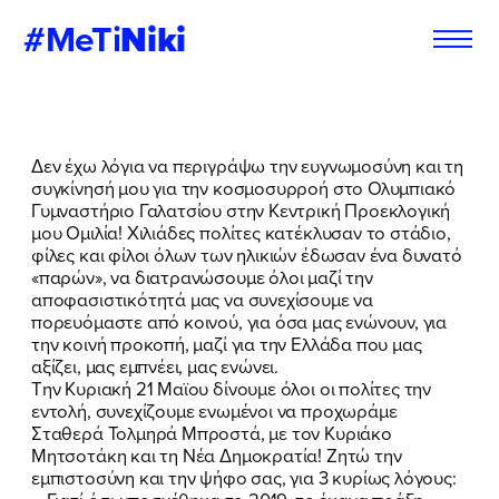
#MeTi
Niki
Φόρμα
Εγγραφή στο
Δεν έχω λόγια να περιγράψω την ευγνωμοσύνη και τη
Εθελοντή
Newsletter
συγκίνησή μου για την κοσμοσυρροή στο Ολυμπιακό
Γυμναστήριο Γαλατσίου στην Κεντρική Προεκλογική
μου Ομιλία! Χιλιάδες πολίτες κατέκλυσαν το στάδιο,
φίλες και φίλοι όλων των ηλικιών έδωσαν ένα δυνατό
«παρών», να διατρανώσουμε όλοι μαζί την
Εάν θέλετε να ενημερώνεστε για τις
Εάν θέλετε να ενημερώνεστε για τις
αποφασιστικότητά μας να συνεχίσουμε να
δράσεις μας, μπορείτε να δηλώσετε
δράσεις μας, μπορείτε να δηλώσετε
πορευόμαστε από κοινού, για όσα μας ενώνουν, για
παρακάτω τα στοιχεία σας:
παρακάτω τα στοιχεία σας:
την κοινή προκοπή, μαζί για την Ελλάδα που μας
αξίζει, μας εμπνέει, μας ενώνει.
Tην Κυριακή 21 Μαϊου δίνουμε όλοι οι πολίτες την
ΣΥΜΠΛΗΡΩΣΤΕ ΤΗ ΦΟΡΜΑ
ΣΥΜΠΛΗΡΩΣΤΕ ΤΗ ΦΟΡΜΑ
εντολή, συνεχίζουμε ενωμένοι να προχωράμε
Σταθερά Τολμηρά Μπροστά, με τον Κυριάκο
ΟΝΟΜΑ
ΟΝΟΜΑ
*
*
Μητσοτάκη και τη Νέα Δημοκρατία! Ζητώ την
εμπιστοσύνη και την ψήφο σας, για 3 κυρίως λόγους: