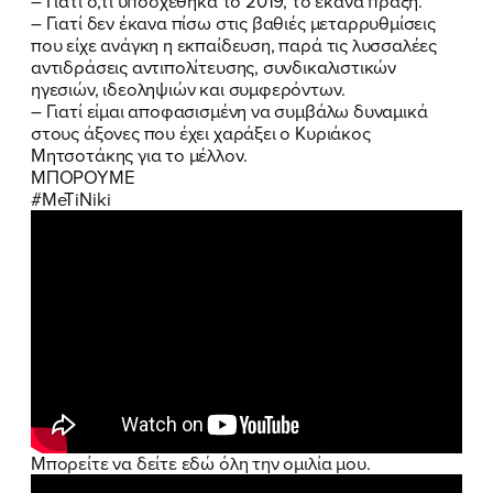
– Γιατί ό,τι υποσχέθηκα το 2019, το έκανα πράξη.
– Γιατί δεν έκανα πίσω στις βαθιές μεταρρυθμίσεις
ΕΠΙΘΕΤΟ
ΕΠΙΘΕΤΟ
*
*
που είχε ανάγκη η εκπαίδευση, παρά τις λυσσαλέες
αντιδράσεις αντιπολίτευσης, συνδικαλιστικών
ηγεσιών, ιδεοληψιών και συμφερόντων.
ΤΗΛΕΦΩΝΟ
ΤΗΛΕΦΩΝΟ
*
– Γιατί είμαι αποφασισμένη να συμβάλω δυναμικά
στους άξονες που έχει χαράξει ο Κυριάκος
Μητσοτάκης για το μέλλον.
EMAIL
EMAIL
*
*
ΜΠΟΡΟΥΜΕ
#MeTiNiki
Αποδέχομαι την
Αποδέχομαι την
Πολιτική
Πολιτική
Προστασίας Προσωπικών
Προστασίας Προσωπικών
Δεδομένων
Δεδομένων
και τους τους
και τους τους
Όρους
Όρους
Χρήσης
Χρήσης
του δικτυακού τόπου του
του δικτυακού τόπου του
Πολιτικού Γραφείου της Βουλευτού
Πολιτικού Γραφείου της Βουλευτού
Νίκης Κεραμέως
Νίκης Κεραμέως
ΥΠΟΒΟΛΗ
ΥΠΟΒΟΛΗ
Μπορείτε να δείτε εδώ όλη την ομιλία μου.