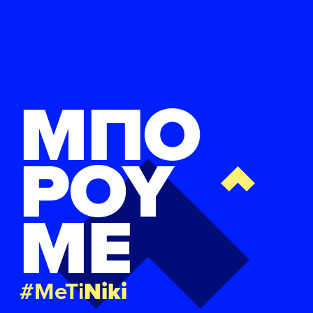
ΜΠΟ
ΡΟΥ
ΜΕ
#MeTi
Niki