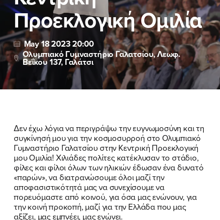
ΕΠΙΘΕΤΟ
ΕΠΙΘΕΤΟ
*
*
Προεκλογική Ομιλία
ΤΗΛΕΦΩΝΟ
ΤΗΛΕΦΩΝΟ
*
May 18 2023 20:00
Ολυμπιακό Γυμναστήριο Γαλατσίου, Λεωφ.
Βεΐκου 137, Γαλάτσι
EMAIL
EMAIL
*
*
Αποδέχομαι την
Αποδέχομαι την
Πολιτική
Πολιτική
Προστασίας Προσωπικών
Προστασίας Προσωπικών
Δεδομένων
Δεδομένων
και τους τους
και τους τους
Όρους
Όρους
Δεν έχω λόγια να περιγράψω την ευγνωμοσύνη και τη
Χρήσης
Χρήσης
του δικτυακού τόπου του
του δικτυακού τόπου του
συγκίνησή μου για την κοσμοσυρροή στο Ολυμπιακό
Πολιτικού Γραφείου της Βουλευτού
Πολιτικού Γραφείου της Βουλευτού
Γυμναστήριο Γαλατσίου στην Κεντρική Προεκλογική
Νίκης Κεραμέως
Νίκης Κεραμέως
μου Ομιλία! Χιλιάδες πολίτες κατέκλυσαν το στάδιο,
φίλες και φίλοι όλων των ηλικιών έδωσαν ένα δυνατό
«παρών», να διατρανώσουμε όλοι μαζί την
ΥΠΟΒΟΛΗ
ΥΠΟΒΟΛΗ
αποφασιστικότητά μας να συνεχίσουμε να
πορευόμαστε από κοινού, για όσα μας ενώνουν, για
την κοινή προκοπή, μαζί για την Ελλάδα που μας
αξίζει, μας εμπνέει, μας ενώνει.