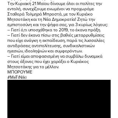
Tην Κυριακή 21 Μαϊου δίνουμε όλοι οι πολίτες την
εντολή, συνεχίζουμε ενωμένοι να προχωράμε
Σταθερά Τολμηρά Μπροστά, με τον Κυριάκο
Μητσοτάκη και τη Νέα Δημοκρατία! Ζητώ την
εμπιστοσύνη και την ψήφο σας, για 3 κυρίως λόγους:
– Γιατί ό,τι υποσχέθηκα το 2019, το έκανα πράξη.
– Γιατί δεν έκανα πίσω στις βαθιές μεταρρυθμίσεις
που είχε ανάγκη η εκπαίδευση, παρά τις λυσσαλέες
αντιδράσεις αντιπολίτευσης, συνδικαλιστικών
ηγεσιών, ιδεοληψιών και συμφερόντων.
– Γιατί είμαι αποφασισμένη να συμβάλω δυναμικά
στους άξονες που έχει χαράξει ο Κυριάκος
Μητσοτάκης για το μέλλον.
ΜΠΟΡΟΥΜΕ
ΠΟΙΑ ΕΙΜΑΙ
#MeTiNiki
ΕΡΓΟ
ΕΚΔΗΛΩΣΕΙΣ
ΝΕΑ