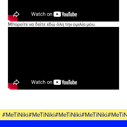
ΕΛΑ ΚΙ ΕΣΥ
Μπορείτε να δείτε εδώ όλη την ομιλία μου.
FB
IN
TW
YT
LN
VB
TIKTOK
#MeTiNiki#MeTiNiki#MeTiNiki#MeTiNiki#MeTiN