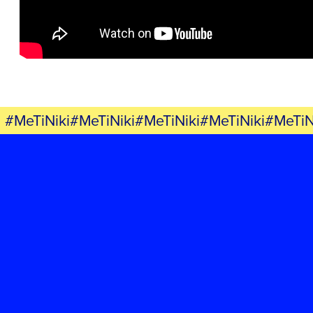
ΕΚΔΗΛΩΣΕΙΣ
ΝΕΑ
ΕΛΑ ΚΙ ΕΣΥ
#MeTiNiki#MeTiNiki#MeTiNiki#MeTiNiki#MeTiN
FB
IN
TW
YT
LN
VB
TIKTOK