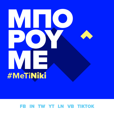
ΜΠΟ
ΡΟΥ
ΜΕ
#MeTi
Niki
FB
IN
TW
YT
LN
VB
TIKTOK