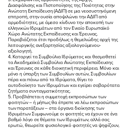
Διασφάλισης και Πιστοποίησης της Ποιότητας στην
Ανώτατη Εκπαίδευση (ΑΔΙΠ) σε μια νεοσυστηνόμενη
επιτροπή, στην ουσία αποψιλώνει την ΑΔΙΠ από
αρμοδιότητες, με άμεσο κίνδυνο την αποκοπή των
ελληνικών Ιδρυμάτων από τον Ενιαίο Ευρωπαϊκό
Χώρο Ανώτατης Εκπαίδευσης και Έρευνας.
Παραβιάζεται έτσι προδήλως η θεμελιώδης αρχή της
λειτουργικής ανεξαρτησίας αξιολογούμενου-
αξιολογητή.
4. Καταργεί τα Συμβούλια Ιδρύματος και θεσμοθετεί
τα Ακαδημαϊκά Συμβούλια Ανώτατης Εκπαίδευσης
και Έρευνας σε κάθε διοικητική περιφέρεια. Μόνο και
μόνο η ύπαρξη των Συμβουλίων αυτών, Συμβουλίων
πέρα και πάνω από τα Ιδρύματα, θίγει το
αυτοδιοίκητο των Ιδρυμάτων και εγείρει σοβαρότατα
ζητήματα συνταγματικότητας.
5. Προβλέπεται η συμμετοχή εκπροσώπων των
φοιτητών – ή μήπως θα έπρεπε να λέω εκπροσώπων
των παρατάξεων – στα όργανα διοίκησης των
Ιδρυμάτων Συμφωνούμε οι φοιτητές να έχουν σε ένα
βαθμό λόγο σε θέματα των Ιδρυμάτων, αλλά σας
ερωτώ, θεωρείτε φυσιολογικό φοιτητές να ψηφίζουν,