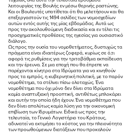
λειτουργίας της Βουλής εν μέσω θερινής ραστώνης.
Και οι Βουλευτές υποτίθεται ότι θα μελετήσουν και θα
επεξεργαστούν τις 1494 σελίδες των νομοσχεδίων
αυτών εντός αυτής της μίας εβδομάδας. Αυτά ως
προς την ακολουθούμενη διαδικασία και εν τέλει τις
προσχηματικές προθέσεις της ηγεσίας για ουσιαστικό
διάλογο.
Ως προς την ουσία του νομοθετήματος, δυστυχώς τα
πράγματα είναι ιδιαιτέρως ζοφερά, κυρίως σε ό,τι
αφορά τις ρυθμίσεις για την τριτοβάθμια εκπαίδευση
και την έρευνα. Σε μια εποχή που θα έπρεπε να
παρέχονται κίνητρα στα Ιδρύματα για να κινηθούν
προς τα εμπρός, η κυβερνητική πολιτική, με το παρόν
νομοθέτημα, τα στέλνει πίσω ολοταχώς. Ένα
νομοθέτημα που όχι μόνο δεν δίνει στα Ιδρύματα
καμία αναπτυξιακή προοπτική, αντιθέτως μπλοκάρει
και αυτήν την οποία ήδη έχουν. Ένα νομοθέτημα που
δεν δίνει απολύτως καμία λύση για την οικονομική
επιβίωση των Ιδρυμάτων. Ειδικά ως προς την
τελευταία, το Γενικό Λογιστήριο του Κράτους,
αδυνατεί να εκτιμήσει το κόστος για την πλειονότητα
των προωθούμενων διατάξεων που προκαλούν