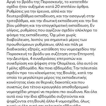
Αργά το βράδυ της Παρασκευής, το κατατεθέν
σχέδιο ήταν αυξημένο κατά 20 επιπλέον άρθρα.
Ρυθμίσεις για την έρευνα, αλλά και την
δευτεροβάθμια εκπαίδευση, και την εισαγωγή στην
τριτοβάθμια, και την ιδιωτική εκπαίδευση και την δια
βίου μάθηση και την επαγγελματική εκπαίδευση. Εν
ολίγοις, ρυθμίσεις που αγγίζουν σχεδόν ολόκληρο το
φάσμα της εκπαίδευσης. Όχι μόνο χωρίς
διαβούλευση, λοιπόν, για σημαντικό μέρος των
προωθούμενων ρυθμίσεων, αλλά και πάλι με
διαδικασίες εξπρές, κατάθεση του νομοσχεδίου την
Παρασκευή το βράδυ για συζήτηση στην Επιτροπή
την Δευτέρα, 4 συνεδριάσεις επιτροπών και
συνεδρίαση και ψήφιση στην Ολομέλεια, όλα αυτά σε
1 μόλις εβδομάδα. Και ποια εβδομάδα; Την τελευταία
σχεδόν προ του κλεισίματος της Βουλής, κατά την
οποία το μεγαλύτερο μέρος της εκπαιδευτικής
κοινότητας είναι σε θερινές διακοπές και που
συνεπώς ένα τέτοιο κραυγαλέα οπισθοδρομικό
νομοσχέδιο μπορεί να περάσει πιο ανώδυνα. Και όλα
αυτά ενώ την ίδια εβδομάδα συζητούνται και
ψηφίζονται στη Βουλή άλλα 4 νομοσχέδια, όλως
τυχαίως όλα αυτά την τελευταία εβδομάδα