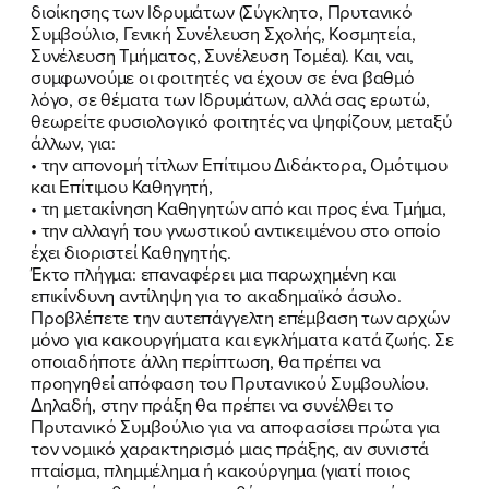
διοίκησης των Ιδρυμάτων (Σύγκλητο, Πρυτανικό
Συμβούλιο, Γενική Συνέλευση Σχολής, Κοσμητεία,
Συνέλευση Τμήματος, Συνέλευση Τομέα). Και, ναι,
συμφωνούμε οι φοιτητές να έχουν σε ένα βαθμό
λόγο, σε θέματα των Ιδρυμάτων, αλλά σας ερωτώ,
θεωρείτε φυσιολογικό φοιτητές να ψηφίζουν, μεταξύ
άλλων, για:
• την απονομή τίτλων Επίτιμου Διδάκτορα, Ομότιμου
και Επίτιμου Καθηγητή,
• τη μετακίνηση Καθηγητών από και προς ένα Τμήμα,
• την αλλαγή του γνωστικού αντικειμένου στο οποίο
έχει διοριστεί Καθηγητής.
Έκτο πλήγμα: επαναφέρει μια παρωχημένη και
επικίνδυνη αντίληψη για το ακαδημαϊκό άσυλο.
Προβλέπετε την αυτεπάγγελτη επέμβαση των αρχών
μόνο για κακουργήματα και εγκλήματα κατά ζωής. Σε
οποιαδήποτε άλλη περίπτωση, θα πρέπει να
προηγηθεί απόφαση του Πρυτανικού Συμβουλίου.
Δηλαδή, στην πράξη θα πρέπει να συνέλθει το
Πρυτανικό Συμβούλιο για να αποφασίσει πρώτα για
τον νομικό χαρακτηρισμό μιας πράξης, αν συνιστά
πταίσμα, πλημμέλημα ή κακούργημα (γιατί ποιος