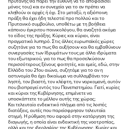
πρύτανης θα πάρει την ευθύνη να το αποφασίσει
μόνος του;) και εν συνεχεία για το αν πρέπει να
κληθούν οι αρχές ή όχι. Στο μεταξύ, η αξιόποινη
πράξη θα έχει ήδη τελεστεί προ πολλού και το
Πρυτανικό συμβούλιο, υποθέτω με τη βοήθεια
κάποιου έγκριτου ποινικολόγου, θα αναζητά ακόμα
το είδος της πράξης. Κύριες και κύριοι, είναι
πραγματικά λυπηρό. Στις άλλες ευρωπαϊκές χώρες
συζητάνε για το πως θα αυξήσουν και θα εμβαθύνουν
συνεργασίες των Ιδρυμάτων τους με άλλα ιδρύματα
του εξωτερικού, για το πως θα προσελκύσουν
περισσότερους ξένους φοιτητές, και εμείς, εδώ, στην
Ελλάδα του 21ου αιώνα, συζητάμε για το αν η
αστυνομία θα έχει δικαίωμα να συλλαμβάνει τον
ληστή, τον βιαστή, τον κλέφτη, τον ναρκομανή, αυτόν
που βιοπραγεί εντός του Πανεπιστημίου. Γιατί, κυρίες
και κύριοι της Κυβέρνησης, επιμένετε να
υποσκάπτετε το μέλλον αυτής της χώρας;
Και τελευταίο ενδεικτικό πλήγμα από τις λοιπές
διατάξεις, αυτές που παρείσφρησαν τελευταία
στιγμή. Η ρύθμιση που αφορά στην κατάργηση της
διαγωγής, η οποία είναι ενδεικτική της νοοτροπίας,
αλλά και της ιδεοληψίας της Κυβέρνησης. Κυρίες και