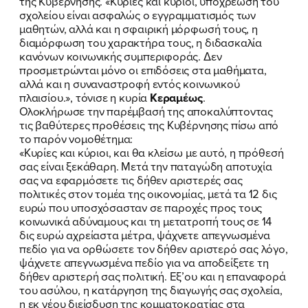
της Κυβέρνησης. «Κυρίες και κύριοι, υποχρέωση του
σχολείου είναι ασφαλώς ο εγγραμματισμός των
μαθητών, αλλά και η σφαιρική μόρφωσή τους, η
διαμόρφωση του χαρακτήρα τους, η διδασκαλία
κανόνων κοινωνικής συμπεριφοράς. Δεν
προσμετρώνται μόνο οι επιδόσεις στα μαθήματα,
αλλά και η συναναστροφή εντός κοινωνικού
πλαισίου.», τόνισε η κυρία
Κεραμέως
.
Ολοκλήρωσε την παρέμβασή της αποκαλύπτοντας
τις βαθύτερες προθέσεις της Κυβέρνησης πίσω από
το παρόν νομοθέτημα:
«Κυρίες και κύριοι, και θα κλείσω με αυτό, η πρόθεσή
σας είναι ξεκάθαρη. Μετά την παταγώδη αποτυχία
σας να εφαρμόσετε τις δήθεν αριστερές σας
πολιτικές στον τομέα της οικονομίας, μετά τα 12 δις
ευρώ που υποσχόσασταν σε παροχές προς τους
κοινωνικά αδύναμους και τη μετατροπή τους σε 14
δις ευρώ αχρείαστα μέτρα, ψάχνετε απεγνωσμένα
πεδίο για να ορθώσετε τον δήθεν αριστερό σας λόγο,
ψάχνετε απεγνωσμένα πεδίο για να αποδείξετε τη
δήθεν αριστερή σας πολιτική. Εξ’ου και η επαναφορά
του ασύλου, η κατάργηση της διαγωγής σας σχολεία,
η εκ νέου διείσδυση της κομματοκρατίας στα