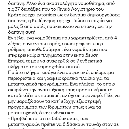
δαπάνη. Άλλο ένα ακοστολόγητο νομοθέτημα, από
τις 37 διατάξεις που το Γενικό Λογιστήριο του
Κράτους έχει εντοπίσει ως εν δυνάμει δημιουργούσες
δαπάνες, η Κυβέρνηση της έχει δώσει στοιχεία για
μόλις 5 από αυτές προκειμένου να υπολογίσει την
δαπάνη αυτή.
Εν τέλει, ένα νομοθέτημα που χαρακτηρίζεται από 4
ΠΟΙΑ ΕΙΜΑΙ
λέξεις: συγκεντρωτισμός, εσωστρέφεια, υπερ-
ρύθμιση, οπισθοδρόμηση, ένα νομοθέτημα που
ΕΡΓΟ
επιφέρει καίρια πλήγματα στην εκπαίδευση.
Επιτρέψτε μου να αναφερθώ σε 7 ενδεικτικά
ΕΚΔΗΛΩΣΕΙΣ
πλήγματα του νομοσχεδίου αυτού.
Πρώτο πλήγμα: εισάγει ένα ασφυκτικό, υπέρμετρα
περιοριστικό και γραφειοκρατικό πλαίσιο για τα
ΝΕΑ
μεταπτυχιακά προγράμματα. Ένα πλαίσιο, το οποίο
ακυρώνει την αναπτυξιακή τους προοπτική και τα
ΕΛΑ ΚΙ ΕΣΥ
καταδικάζει σε παρακμή, αν όχι σε αφανισμό. Πώς να
μην μαραζώσουν τα κατ’ εξοχήν εξωστρεφή
προγράμματα των Ιδρυμάτων, όπως είναι τα
μεταπτυχιακά, όταν, ενδεικτικά:
• Προβλέπεται ότι οι διδάσκοντες των
FB
IN
TW
YT
LN
VB
TIKTOK
μεταπτυχιακών πρέπει να διδάσκουν τουλάχιστον σε