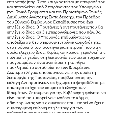
επιτροπής (παρ. 7) που συγκροτείται με απόφασή του
και αποτελείται από 2 παράγοντες του Υπουργείου
(τον Γενικό Γραμματέα και τον Προϊστάμενο Γενικής
Διεύθυνσης Ανώτατης Εκπαίδευσης), τον Πρόεδρο
του Εθνικού Συμβουλίου Εκπαίδευσης που έχει
επιλέξει ο ίδιος, 3 Πρυτάνεις ή αντιπρυτάνεις που θα
επιλέγει ο ίδιος και 3 εμπειρογνώμονες που πάλι θα
επιλέγει ο ίδιος! Ο Υπουργός επιθυμώντας να
αποδείξει ότι δεν υπερσυγκεντρώνει αρμοδιότητες
στο πρόσωπό του, συστήνει μια επιτροπή που στην
ουσία ελέγχει ο ίδιος. Κυρίες και κύριοι, η εμπλοκή της
πολιτικής ηγεσίας στη λειτουργία των μεταπτυχιακών
προγραμμάτων είναι ανεπίτρεπτη και θίγει
προκλητικά το αυτοδιοίκητο των Ιδρυμάτων.
Δεύτερο πλήγμα: αποδιοργανώνει στην ουσία τη
λειτουργία της Πρυτανείας, προβλέποντας την
εκλογή Αντιπρυτάνεων σε ξεχωριστά ψηφοδέλτια, με
απώτερο στόχο τον κομματικό έλεγχο των
Ιδρυμάτων. Ζητούμενο για την Κυβέρνηση φαίνεται να
είναι αυτό που μπορεί να ευνοήσει το κόμμα,
αδιαφορώντας για τις συνέπειες που μπορεί να έχει η
συγκεκριμένη επιλογή στη λειτουργία των
πολυπρόσωπων οργάνων και στην αδυναμία