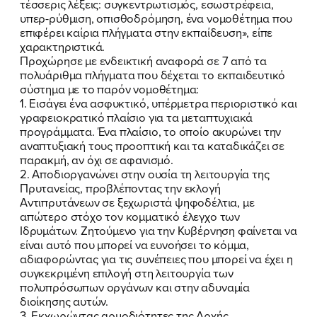
τέσσερις λέξεις: συγκεντρωτισμός, εσωστρέφεια,
υπερ-ρύθμιση, οπισθοδρόμηση, ένα νομοθέτημα που
επιφέρει καίρια πλήγματα στην εκπαίδευση», είπε
χαρακτηριστικά.
Προχώρησε με ενδεικτική αναφορά σε 7 από τα
πολυάριθμα πλήγματα που δέχεται το εκπαιδευτικό
σύστημα με το παρόν νομοθέτημα:
1. Εισάγει ένα ασφυκτικό, υπέρμετρα περιοριστικό και
γραφειοκρατικό πλαίσιο για τα μεταπτυχιακά
προγράμματα. Ένα πλαίσιο, το οποίο ακυρώνει την
αναπτυξιακή τους προοπτική και τα καταδικάζει σε
παρακμή, αν όχι σε αφανισμό.
2. Αποδιοργανώνει στην ουσία τη λειτουργία της
Πρυτανείας, προβλέποντας την εκλογή
Αντιπρυτάνεων σε ξεχωριστά ψηφοδέλτια, με
απώτερο στόχο τον κομματικό έλεγχο των
Ιδρυμάτων. Ζητούμενο για την Κυβέρνηση φαίνεται να
είναι αυτό που μπορεί να ευνοήσει το κόμμα,
αδιαφορώντας για τις συνέπειες που μπορεί να έχει η
συγκεκριμένη επιλογή στη λειτουργία των
πολυπρόσωπων οργάνων και στην αδυναμία
διοίκησης αυτών.
3. Εκχωρώντας αρμοδιότητες της Αρχής