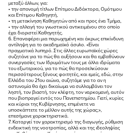
μεταξύ άλλων, για:
• την απονομή τίτλων Επίτιμου Διδάκτορα, Ομότιμου
και Επίτιμου Καθηγητή,
• τη μετακίνηση Καθηγητών από και προς ένα Τμήμα,
• την αλλαγή του γνωστικού αντικειμένου στο οποίο
έχει διοριστεί Καθηγητής.
6. Επαναφέρει μια παρωχημένη και άκρως επικίνδυνη
αντίληψη για το ακαδημαϊκό άσυλο. «Είναι
πραγματικά λυπηρό. Στις άλλες ευρωπαϊκές χώρες
συζητάνε για το πώς θα αυξήσουν και θα εμβαθύνουν
συνεργασίες των Ιδρυμάτων τους με άλλα ιδρύματα
του εξωτερικού, για το πώς θα προσελκύσουν
περισσότερους ξένους φοιτητές, και εμείς, εδώ, στην
Ελλάδα του 21ου αιώνα, συζητάμε για το αν η
αστυνομία θα έχει δικαίωμα να συλλαμβάνει τον
ληστή, τον βιαστή, τον κλέφτη, τον ναρκομανή, αυτόν
που βιοπραγεί εντός του Πανεπιστημίου. Γιατί, κυρίες
και κύριοι της Κυβέρνησης, επιμένετε να
υποσκάπτετε το μέλλον αυτής της χώρας;»,
επεσήμανε χαρακτηριστικά.
7. Καταργεί τον χαρακτηρισμό της διαγωγής, ρύθμιση
ενδεικτική της νοοτροπίας, αλλά και της ιδεοληψίας