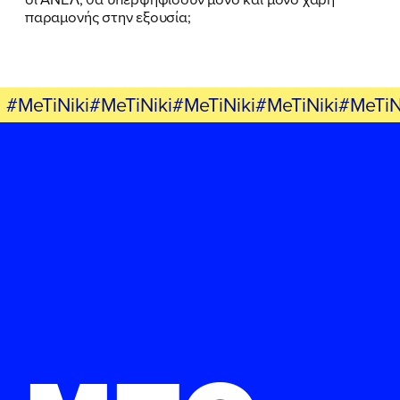
παραμονής στην εξουσία;
#MeTiNiki#MeTiNiki#MeTiNiki#MeTiNiki#MeTiN