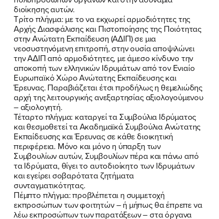
διοίκησης αυτών.
Τρίτο πλήγμα: με το να εκχωρεί αρμοδιότητες της
Αρχής Διασφάλισης και Πιστοποίησης της Ποιότητας
στην Ανώτατη Εκπαίδευση (ΑΔΙΠ) σε μια
νεοσυστηνόμενη επιτροπή, στην ουσία αποψιλώνει
την ΑΔΙΠ από αρμοδιότητες, με άμεσο κίνδυνο την
αποκοπή των ελληνικών Ιδρυμάτων από τον Ενιαίο
Ευρωπαϊκό Χώρο Ανώτατης Εκπαίδευσης και
Έρευνας. Παραβιάζεται έτσι προδήλως η θεμελιώδης
αρχή της λειτουργικής ανεξαρτησίας αξιολογούμενου
– αξιολογητή.
Τέταρτο πλήγμα: καταργεί τα Συμβούλια Ιδρύματος
και θεσμοθετεί τα Ακαδημαϊκά Συμβούλια Ανώτατης
Εκπαίδευσης και Έρευνας σε κάθε διοικητική
περιφέρεια. Μόνο και μόνο η ύπαρξη των
Συμβουλίων αυτών, Συμβουλίων πέρα και πάνω από
τα Ιδρύματα, θίγει το αυτοδιοίκητο των Ιδρυμάτων
και εγείρει σοβαρότατα ζητήματα
συνταγματικότητας.
Πέμπτο πλήγμα: προβλέπεται η συμμετοχή
εκπροσώπων των φοιτητών – ή μήπως θα έπρεπε να
λέω εκπροσώπων των παρατάξεων – στα όργανα