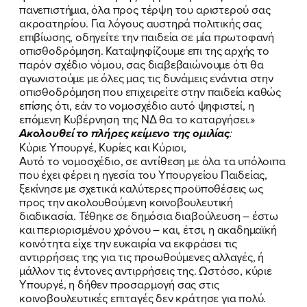
πανεπιστήμια, όλα προς τέρψη του αριστερού σας
ακροατηρίου. Για λόγους αυστηρά πολιτικής σας
επιβίωσης, οδηγείτε την παιδεία σε μία πρωτοφανή
οπισθοδρόμηση. Καταψηφίζουμε επι της αρχής το
παρόν σχέδιο νόμου, σας διαβεβαιώνουμε ότι θα
αγωνιστούμε με όλες μας τις δυνάμεις ενάντια στην
οπισθοδρόμηση που επιχειρείτε στην παιδεία καθώς
επίσης ότι, εάν το νομοσχέδιο αυτό ψηφιστεί, η
επόμενη Κυβέρνηση της ΝΔ θα το καταργήσει.»
Ακολουθεί το πλήρες κείμενο της ομιλίας
:
Κύριε Υπουργέ, Κυρίες και Κύριοι,
Αυτό το νομοσχέδιο, σε αντίθεση με όλα τα υπόλοιπα
που έχει φέρει η ηγεσία του Υπουργείου Παιδείας,
ξεκίνησε με σχετικά καλύτερες προϋποθέσεις ως
προς την ακολουθούμενη κοινοβουλευτική
διαδικασία. Τέθηκε σε δημόσια διαβούλευση – έστω
και περιορισμένου χρόνου – και, έτσι, η ακαδημαϊκή
κοινότητα είχε την ευκαιρία να εκφράσει τις
αντιρρήσεις της για τις προωθούμενες αλλαγές, ή
μάλλον τις έντονες αντιρρήσεις της. Ωστόσο, κύριε
Υπουργέ, η δήθεν προσαρμογή σας στις
κοινοβουλευτικές επιταγές δεν κράτησε για πολύ.