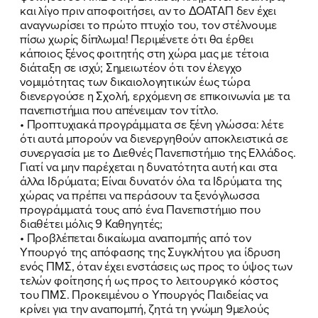
και λίγο πριν αποφοιτήσει, αν το ΔΟΑΤΑΠ δεν έχει
αναγνωρίσει το πρώτο πτυχίο του, τον στέλνουμε
πίσω χωρίς δίπλωμα! Περιμένετε ότι θα έρθει
κάποιος ξένος φοιτητής στη χώρα μας με τέτοια
διάταξη σε ισχύ; Σημειωτέον ότι τον έλεγχο
νομιμότητας των δικαιολογητικών έως τώρα
διενεργούσε η Σχολή, ερχόμενη σε επικοινωνία με τα
πανεπιστήμια που απένειμαν τον τίτλο.
• Προπτυχιακά προγράμματα σε ξένη γλώσσα: λέτε
ότι αυτά μπορούν να διενεργηθούν αποκλειστικά σε
συνεργασία με το Διεθνές Πανεπιστήμιο της Ελλάδος.
Γιατί να μην παρέχεται η δυνατότητα αυτή και στα
άλλα Ιδρύματα; Είναι δυνατόν όλα τα Ιδρύματα της
χώρας να πρέπει να περάσουν τα ξενόγλωσσα
προγράμματά τους από ένα Πανεπιστήμιο που
διαθέτει μόλις 9 Καθηγητές;
• Προβλέπεται δικαίωμα αναπομπής από τον
Υπουργό της απόφασης της Συγκλήτου για ίδρυση
ενός ΠΜΣ, όταν έχει ενστάσεις ως προς το ύψος των
τελών φοίτησης ή ως προς το λειτουργικό κόστος
του ΠΜΣ. Προκειμένου ο Υπουργός Παιδείας να
κρίνει για την αναπομπή, ζητά τη γνώμη 9μελούς