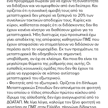
ένα πρόγραμμα δωρεάν για να έχουν τη δυνατότητα
να διδάξουν και να αμειφθούν από ένα δεύτερο. Και
ορίζεται ότι η συνολική αμοιβή τους από τα
μεταπτυχιακά δεν μπορεί να ξεπερνά το 20% των
συνολικών τακτικών αποδοχών τους. Κυρίες και
κύριοι, καθίσταται σαφές ότι οι διδάσκοντες δεν θα
έχουν κανένα κίνητρο να διαθέσουν χρόνο για τα
μεταπτυχιακά. Ήδη δυστυχώς εγώ προσωπικά έχω
γίνει αποδέκτης της απόφασης καθηγητών ΠΜΣ που
έχουν αποφασίσει να σταματήσουν να διδάσκουν αν
περάσει αυτό το νομοσχέδιο. Εκ των πραγμάτων, τα
μεταπτυχιακά θα οδηγηθούν σε σημαντική
υποβάθμιση, αν όχι σε κλείσιμο. Και ποια θα είναι τα
μεγαλύτερα θύματα της ρύθμισής σας αυτής; Οι
ευπαθείς κοινωνικές ομάδες που δεν θα έχουν τα
μέσα να εγγραφούν σε κάποιο αντίστοιχο
μεταπτυχιακό του εξωτερικού.
• Φοιτητές από το εξωτερικό. Ορίζεται ότι δίπλωμα
Μεταπτυχιακών Σπουδών δεν απονέμεται σε φοιτητή
του οποίου ο τίτλος σπουδών πρώτου κύκλου από
ίδρυμα της αλλοδαπής δεν έχει αναγνωριστεί από το
ΔΟΑΤΑΠ. Με λίγα λόγια, καλούμε τον ξένο φοιτητή να
φοιτήσει σε ΠΜΣ στην Ελλάδα, πληρώνει δίδακτρα,