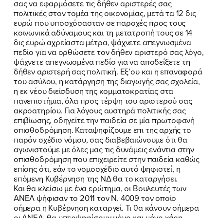
σας να εφαρμόσετε τις δήθεν αριστερές σας
πολιτικές στον τομέα της οικονομίας, μετά τα 12 δις
ευρώ που υποσχόσασταν σε παροχές προς τους
κοινωνικά αδύναμους και τη μετατροπή τους σε 14
δις ευρώ αχρείαστα μέτρα, ψάχνετε απεγνωσμένα
πεδίο για να ορθώσετε τον δήθεν αριστερό σας λόγο,
ψάχνετε απεγνωσμένα πεδίο για να αποδείξετε τη
δήθεν αριστερή σας πολιτική. Εξ’ου και η επαναφορά
του ασύλου, η κατάργηση της διαγωγής σας σχολεία,
η εκ νέου διείσδυση της κομματοκρατίας στα
πανεπιστήμια, όλα προς τέρψη του αριστερού σας
ακροατηρίου. Για λόγους αυστηρά πολιτικής σας
επιβίωσης, οδηγείτε την παιδεία σε μία πρωτοφανή
οπισθοδρόμηση. Καταψηφίζουμε επι της αρχής το
παρόν σχέδιο νόμου, σας διαβεβαιώνουμε ότι θα
αγωνιστούμε με όλες μας τις δυνάμεις ενάντια στην
οπισθοδρόμηση που επιχειρείτε στην παιδεία καθώς
επίσης ότι, εάν το νομοσχέδιο αυτό ψηφιστεί, η
επόμενη Κυβέρνηση της ΝΔ θα το καταργήσει.
Και θα κλείσω με ένα ερώτημα, οι Βουλευτές των
ΑΝΕΛ ψήφισαν το 2011 τον Ν. 4009 τον οποίο
σήμερα η Κυβέρνηση καταργεί. Τι θα κάνουν σήμερα
οι ΑΝΕΛ, θα υπερψηφίσουν μόνο και μόνο χάρη