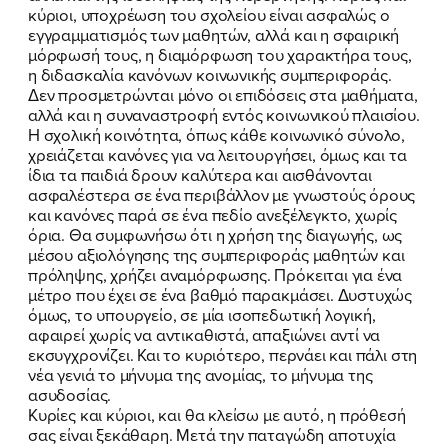
κύριοι, υποχρέωση του σχολείου είναι ασφαλώς ο
εγγραμματισμός των μαθητών, αλλά και η σφαιρική
μόρφωσή τους, η διαμόρφωση του χαρακτήρα τους,
η διδασκαλία κανόνων κοινωνικής συμπεριφοράς.
Δεν προσμετρώνται μόνο οι επιδόσεις στα μαθήματα,
αλλά και η συναναστροφή εντός κοινωνικού πλαισίου.
Η σχολική κοινότητα, όπως κάθε κοινωνικό σύνολο,
χρειάζεται κανόνες για να λειτουργήσει, όμως και τα
ίδια τα παιδιά δρουν καλύτερα και αισθάνονται
ασφαλέστερα σε ένα περιβάλλον με γνωστούς όρους
και κανόνες παρά σε ένα πεδίο ανεξέλεγκτο, χωρίς
όρια. Θα συμφωνήσω ότι η χρήση της διαγωγής, ως
μέσου αξιολόγησης της συμπεριφοράς μαθητών και
πρόληψης, χρήζει αναμόρφωσης. Πρόκειται για ένα
μέτρο που έχει σε ένα βαθμό παρακμάσει. Δυστυχώς
όμως, το υπουργείο, σε μία ισοπεδωτική λογική,
αφαιρεί χωρίς να αντικαθιστά, απαξιώνει αντί να
εκσυγχρονίζει. Και το κυριότερο, περνάει και πάλι στη
νέα γενιά το μήνυμα της ανομίας, το μήνυμα της
ασυδοσίας.
Κυρίες και κύριοι, και θα κλείσω με αυτό, η πρόθεσή
σας είναι ξεκάθαρη. Μετά την παταγώδη αποτυχία