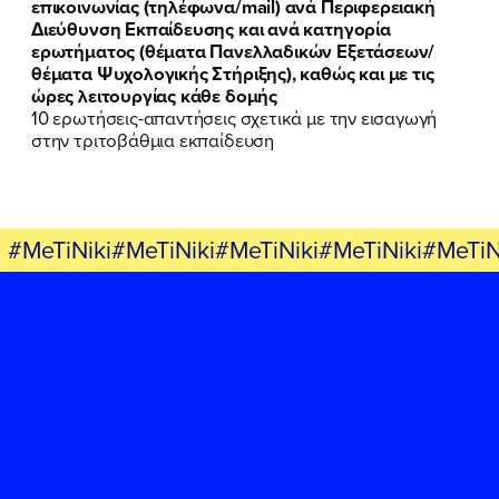
επικοινωνίας (τηλέφωνα/mail) ανά Περιφερειακή
Διεύθυνση Εκπαίδευσης και ανά κατηγορία
ερωτήματος (θέματα Πανελλαδικών Εξετάσεων/
θέματα Ψυχολογικής Στήριξης), καθώς και με τις
ώρες λειτουργίας κάθε δομής
10 ερωτήσεις-απαντήσεις σχετικά με την εισαγωγή
στην τριτοβάθμια εκπαίδευση
#MeTiNiki#MeTiNiki#MeTiNiki#MeTiNiki#MeTiN