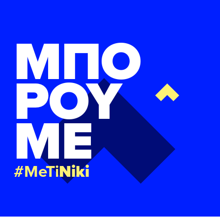
ΜΠΟ
ΡΟΥ
ΜΕ
#MeTi
Niki