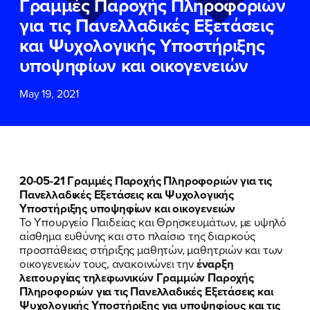
Γραμμές Παροχής Πληροφοριών
ΕΠΙΘΕΤΟ
ΕΠΙΘΕΤΟ
*
*
για τις Πανελλαδικές Εξετάσεις
και Ψυχολογικής Υποστήριξης
ΤΗΛΕΦΩΝΟ
ΤΗΛΕΦΩΝΟ
*
υποψηφίων και οικογενειών
May 19, 2021
EMAIL
EMAIL
*
*
Αποδέχομαι την
Αποδέχομαι την
Πολιτική
Πολιτική
Προστασίας Προσωπικών
Προστασίας Προσωπικών
Δεδομένων
Δεδομένων
και τους τους
και τους τους
Όρους
Όρους
20-05-21 Γραμμές Παροχής Πληροφοριών για τις
Χρήσης
Χρήσης
του δικτυακού τόπου του
του δικτυακού τόπου του
Πανελλαδικές Εξετάσεις και Ψυχολογικής
Πολιτικού Γραφείου της Βουλευτού
Πολιτικού Γραφείου της Βουλευτού
Υποστήριξης υποψηφίων και οικογενειών
Νίκης Κεραμέως
Νίκης Κεραμέως
Το Υπουργείο Παιδείας και Θρησκευμάτων, με υψηλό
αίσθημα ευθύνης και στο πλαίσιο της διαρκούς
προσπάθειας στήριξης μαθητών, μαθητριών και των
ΥΠΟΒΟΛΗ
ΥΠΟΒΟΛΗ
οικογενειών τους, ανακοινώνει την
έναρξη
λειτουργίας τηλεφωνικών Γραμμών Παροχής
Πληροφοριών για τις Πανελλαδικές Εξετάσεις και
Ψυχολογικής Υποστήριξης για υποψηφίους και τις