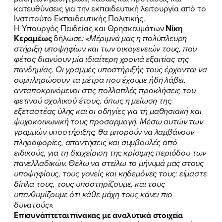
κατευθύνσεις για την εκπαιδευτική λειτουργία από το
FB
IN
TW
YT
LN
VB
TIKTOK
Ινστιτούτο Εκπαιδευτικής Πολιτικής.
Η Υπουργός Παιδείας και Θρησκευμάτων
Νίκη
Κεραμέως
δήλωσε
: «Μέριμνά μας η πολύπλευρη
στήριξη υποψηφίων και των οικογενειών τους, που
φέτος διανύουν μία ιδιαίτερη χρονιά εξαιτίας της
πανδημίας. Οι γραμμές υποστήριξής τους έρχονται να
συμπληρώσουν τα μέτρα που έχουμε ήδη λάβει,
ανταποκρινόμενοι στις πολλαπλές προκλήσεις του
φετινού σχολικού έτους, όπως η μείωση της
εξεταστέας ύλης και οι οδηγίες για τη μαθησιακή και
ψυχοκοινωνική τους προσαρμογή. Μέσω αυτών των
γραμμών υποστήριξης, θα μπορούν να λαμβάνουν
πληροφορίες, απαντήσεις και συμβουλές από
ειδικούς, για τη διαχείριση της κρίσιμης περιόδου των
πανελλαδικών. Θέλω να στείλω το μήνυμά μας στους
υποψηφίους, τους γονείς και κηδεμόνες τους: είμαστε
δίπλα τους, τους υποστηρίζουμε, και τους
υπενθυμίζουμε ότι κάθε μάχη τους κάνει πιο
δυνατούς».
Επισυνάπτεται πίνακας με αναλυτικά στοιχεία