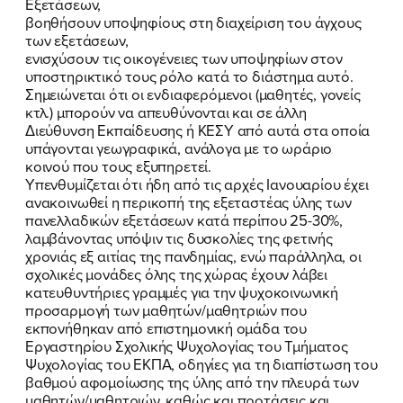
Εξετάσεων,
βοηθήσουν υποψηφίους στη διαχείριση του άγχους
των εξετάσεων,
ενισχύσουν τις οικογένειες των υποψηφίων στον
υποστηρικτικό τους ρόλο κατά το διάστημα αυτό.
Σημειώνεται ότι οι ενδιαφερόμενοι (μαθητές, γονείς
κτλ.) μπορούν να απευθύνονται και σε άλλη
Διεύθυνση Εκπαίδευσης ή ΚΕΣΥ από αυτά στα οποία
υπάγονται γεωγραφικά, ανάλογα με το ωράριο
κοινού που τους εξυπηρετεί.
ΠΟΙΑ ΕΙΜΑΙ
Υπενθυμίζεται ότι ήδη από τις αρχές Ιανουαρίου έχει
ανακοινωθεί η περικοπή της εξεταστέας ύλης των
ΕΡΓΟ
πανελλαδικών εξετάσεων κατά περίπου 25-30%,
λαμβάνοντας υπόψιν τις δυσκολίες της φετινής
ΕΚΔΗΛΩΣΕΙΣ
χρονιάς εξ αιτίας της πανδημίας, ενώ παράλληλα, οι
σχολικές μονάδες όλης της χώρας έχουν λάβει
κατευθυντήριες γραμμές για την ψυχοκοινωνική
ΝΕΑ
προσαρμογή των μαθητών/μαθητριών που
εκπονήθηκαν από επιστημονική ομάδα του
ΕΛΑ ΚΙ ΕΣΥ
Εργαστηρίου Σχολικής Ψυχολογίας του Τμήματος
Ψυχολογίας του ΕΚΠΑ, οδηγίες για τη διαπίστωση του
βαθμού αφομοίωσης της ύλης από την πλευρά των
μαθητών/μαθητριών, καθώς και προτάσεις και