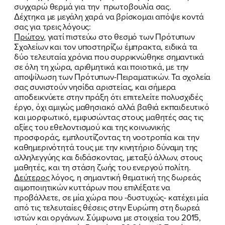
συγχαρώ θερμά για την πρωτοβουλία σας.
Δέχτηκα με μεγάλη χαρά να βρίσκομαι απόψε κοντά
σας για τρεις λόγους:
Πρώτον
, γιατί πιστεύω στο θεσμό των Πρότυπων
Σχολείων και τον υποστηρίζω έμπρακτα, ειδικά τα
δύο τελευταία χρόνια που συρρικνώθηκε σημαντικά
σε όλη τη χώρα, αριθμητικά και ποιοτικά, με την
αποψίλωση των Πρότυπων-Πειραματικών. Τα σχολεία
σας συνιστούν νησίδα αριστείας, και σήμερα
αποδεικνύετε στην πράξη ότι επιτελείτε πολυσχιδές
έργο, όχι αμιγώς μαθησιακό αλλά βαθιά εκπαιδευτικό
και μορφωτικό, εμφυσώντας στους μαθητές σας τις
αξίες του εθελοντισμού και της κοινωνικής
προσφοράς, εμπλουτίζοντας τη νοοτροπία και την
καθημερινότητά τους με την κινητήριο δύναμη της
αλληλεγγύης και διδάσκοντας, μεταξύ άλλων, στους
μαθητές, και τη στάση ζωής του ενεργού πολίτη.
Δεύτερος
λόγος, η σημαντική θεματική της δωρεάς
αιμοποιητικών κυττάρων που επιλέξατε να
προβάλλετε, σε μία χώρα που -δυστυχώς- κατέχει μία
από τις τελευταίες θέσεις στην Ευρώπη στη δωρεά
ιστών και οργάνων. Σύμφωνα με στοιχεία του 2015,