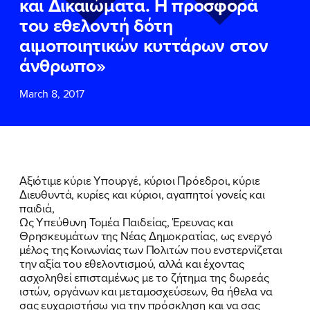
και Δικαιώματα. Η προσφορά
ΕΠΙΘΕΤΟ
ΕΠΙΘΕΤΟ
*
*
του εθελοντή δότη
αιμοποιητικών κυττάρων στον
ΤΗΛΕΦΩΝΟ
ΤΗΛΕΦΩΝΟ
*
άνθρωπο»
March 8, 2017
EMAIL
EMAIL
*
*
Αποδέχομαι την
Αποδέχομαι την
Πολιτική
Πολιτική
Προστασίας Προσωπικών
Προστασίας Προσωπικών
Δεδομένων
Δεδομένων
και τους τους
και τους τους
Όρους
Όρους
Αξιότιμε κύριε Υπουργέ, κύριοι Πρόεδροι, κύριε
Χρήσης
Χρήσης
του δικτυακού τόπου του
του δικτυακού τόπου του
Διευθυντά, κυρίες και κύριοι, αγαπητοί γονείς και
Πολιτικού Γραφείου της Βουλευτού
Πολιτικού Γραφείου της Βουλευτού
παιδιά,
Νίκης Κεραμέως
Νίκης Κεραμέως
Ως Υπεύθυνη Τομέα Παιδείας, Έρευνας και
Θρησκευμάτων της Νέας Δημοκρατίας, ως ενεργό
μέλος της Κοινωνίας των Πολιτών που ενστερνίζεται
ΥΠΟΒΟΛΗ
ΥΠΟΒΟΛΗ
την αξία του εθελοντισμού, αλλά και έχοντας
ασχοληθεί επισταμένως με το ζήτημα της δωρεάς
ιστών, οργάνων και μεταμοσχεύσεων, θα ήθελα να
σας ευχαριστήσω για την πρόσκληση και να σας