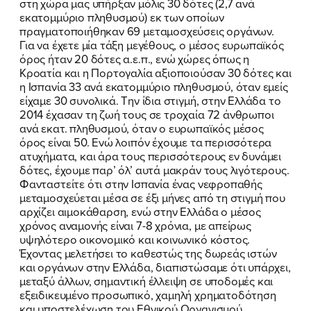
στη χώρα μας υπήρξαν μόλις 30 δότες (2,7 ανά
εκατομμύριο πληθυσμού) εκ των οποίων
πραγματοποιήθηκαν 69 μεταμοσχεύσεις οργάνων.
Για να έχετε μία τάξη μεγέθους, ο μέσος ευρωπαϊκός
όρος ήταν 20 δότες α.ε.π., ενώ χώρες όπως η
Κροατία και η Πορτογαλία αξιοποιούσαν 30 δότες και
η Ισπανία 33 ανά εκατομμύριο πληθυσμού, όταν εμείς
είχαμε 30 συνολικά. Την ίδια στιγμή, στην Ελλάδα το
2014 έχασαν τη ζωή τους σε τροχαία 72 άνθρωποι
ανά εκατ. πληθυσμού, όταν ο ευρωπαϊκός μέσος
όρος είναι 50. Ενώ λοιπόν έχουμε τα περισσότερα
ΠΟΙΑ ΕΙΜΑΙ
ατυχήματα, και άρα τους περισσότερους εν δυνάμει
δότες, έχουμε παρ’ όλ’ αυτά μακράν τους λιγότερους.
ΕΡΓΟ
Φανταστείτε ότι στην Ισπανία ένας νεφροπαθής
μεταμοσχεύεται μέσα σε έξι μήνες από τη στιγμή που
αρχίζει αιμοκάθαρση, ενώ στην Ελλάδα ο μέσος
ΕΚΔΗΛΩΣΕΙΣ
χρόνος αναμονής είναι 7-8 χρόνια, με απείρως
υψηλότερο οικονομικό και κοινωνικό κόστος.
ΝΕΑ
Έχοντας μελετήσει το καθεστώς της δωρεάς ιστών
και οργάνων στην Ελλάδα, διαπιστώσαμε ότι υπάρχει,
ΕΛΑ ΚΙ ΕΣΥ
μεταξύ άλλων, σημαντική έλλειψη σε υποδομές και
εξειδικευμένο προσωπικό, χαμηλή χρηματοδότηση
και υποστελέχωση του Εθνικού Οργανισμού