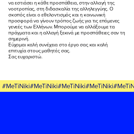
να εστιάσει η κάθε προσπάθεια, στην αλλαγή της
νοοτροπίας, στη διδασκαλία της αλληλεγγύης. Ο
σκοπός είναι ο εθελοντισμός και η κοινωνική
προσφορά να γίνουν τρόπος ζωής για τις επόμενες
γενεές των Ελλήνων. Μπορούμε να αλλάξουμε τα
πράγματα και η αλλαγή ξεκινά με προσπάθειες σαν τη
σημερινή.
Εύχομαι καλή συνέχεια στο έργο σας και καλή
επιτυχία στους μαθητές σας.
Σας ευχαριστώ.
#MeTiNiki#MeTiNiki#MeTiNiki#MeTiNiki#MeTiN