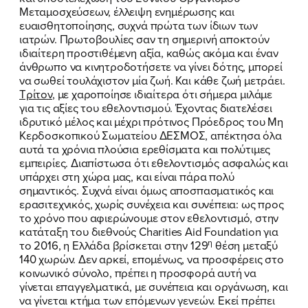
Μεταμοσχεύσεων, έλλειψη ενημέρωσης και
ευαισθητοποίησης, συχνά πρώτα των ίδιων των
FB
IN
TW
YT
LN
VB
TIKTOK
ιατρών. Πρωτοβουλίες σαν τη σημερινή αποκτούν
ιδιαίτερη προστιθέμενη αξία, καθώς ακόμα και έναν
άνθρωπο να κινητροδοτήσετε να γίνει δότης, μπορεί
να σωθεί τουλάχιστον μία ζωή. Και κάθε ζωή μετράει.
Τρίτον
, με χαροποίησε ιδιαίτερα ότι σήμερα μιλάμε
για τις αξίες του εθελοντισμού. Έχοντας διατελέσει
ιδρυτικό μέλος και μέχρι πρότινος Πρόεδρος του Μη
Κερδοσκοπικού Σωματείου ΔΕΣΜΟΣ, απέκτησα όλα
αυτά τα χρόνια πλούσια ερεθίσματα και πολύτιμες
εμπειρίες. Διαπίστωσα ότι εθελοντισμός ασφαλώς και
υπάρχει στη χώρα μας, και είναι πάρα πολύ
σημαντικός. Συχνά είναι όμως αποσπασματικός και
ερασιτεχνικός, χωρίς συνέχεια και συνέπεια: ως προς
το χρόνο που αφιερώνουμε στον εθελοντισμό, στην
κατάταξη του διεθνούς Charities Aid Foundation για
η
το 2016, η Ελλάδα βρίσκεται στην 129
θέση μεταξύ
140 χωρών. Δεν αρκεί, επομένως, να προσφέρεις στο
κοινωνικό σύνολο, πρέπει η προσφορά αυτή να
γίνεται επαγγελματικά, με συνέπεια και οργάνωση, και
να γίνεται κτήμα των επόμενων γενεών. Εκεί πρέπει