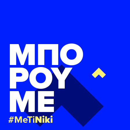
ΜΠΟ
ΡΟΥ
ΜΕ
#MeTi
Niki