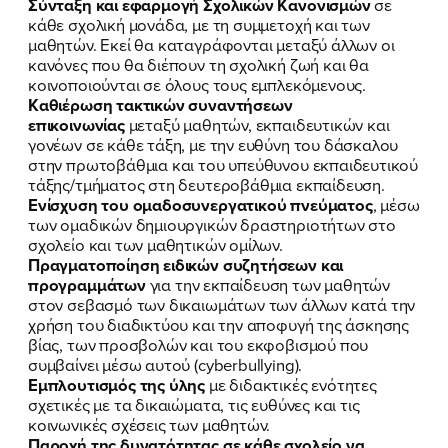
Σύνταξη και εφαρμογή Σχολικών Κανονισμών
σε
κάθε σχολική μονάδα, με τη συμμετοχή και των
μαθητών. Εκεί θα καταγράφονται μεταξύ άλλων οι
κανόνες που θα διέπουν τη σχολική ζωή και θα
κοινοποιούνται σε όλους τους εμπλεκόμενους.
Καθιέρωση τακτικών συναντήσεων
ΠΟΙΑ ΕΙΜΑΙ
επικοινωνίας
μεταξύ μαθητών, εκπαιδευτικών και
γονέων σε κάθε τάξη, με την ευθύνη του δάσκαλου
ΕΡΓΟ
στην πρωτοβάθμια και του υπεύθυνου εκπαιδευτικού
τάξης/τμήματος στη δευτεροβάθμια εκπαίδευση.
Ενίσχυση του ομαδοσυνεργατικού πνεύματος
, μέσω
ΕΚΔΗΛΩΣΕΙΣ
των ομαδικών δημιουργικών δραστηριοτήτων στο
σχολείο και των μαθητικών ομίλων.
ΝΕΑ
Πραγματοποίηση ειδικών συζητήσεων και
προγραμμάτων
για την εκπαίδευση των μαθητών
ΕΛΑ ΚΙ ΕΣΥ
στον σεβασμό των δικαιωμάτων των άλλων κατά την
χρήση του διαδικτύου και την αποφυγή της άσκησης
βίας, των προσβολών και του εκφοβισμού που
συμβαίνει μέσω αυτού (cyberbullying).
Εμπλουτισμός της ύλης
με διδακτικές ενότητες
FB
IN
TW
YT
LN
VB
TIKTOK
σχετικές με τα δικαιώματα, τις ευθύνες και τις
κοινωνικές σχέσεις των μαθητών.
Παροχή της δυνατότητας σε κάθε σχολείο ν
α