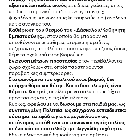
αξιοποιεί εκπαιδευτικούς
με ειδικές γνώσεις, όπως
και διεπιστημονική ομάδα συνεργατών (π.χ.
ψυχολόγους, κοινωνικούς λειτουργούς κ.ά.) ανάλογα
με τις ανάγκες του.
Καθιέρωση του θεσμού του «Δάσκαλου/Καθηγητή
Εμπιστοσύνης»
, στον οποίο θα μπορούν να
απευθύνονται οι μαθητές ατομικά ή ομαδικά,
συζητώντας προβλήματα που αντιμετωπίζουν, όπως
θέματα σχολικού εκφοβισμού κ.α.
Ενίσχυση μέτρων προστασίας
στον περιβάλλοντα
χώρο σχολείων στα οποία παρατηρούνται
παραβατικές συμπεριφορές.
Στο φαινόμενο του σχολικού εκφοβισμού, δεν
υπάρχει θύμα και θύτης. Και οι δυο πλευρές είναι
θύματα.
Και εμείς οφείλουμε να απλώσουμε δίχτυ
προστασίας και για τις δύο πλευρές.
Κυρίως,
οφείλουμε να δώσουμε στα παιδιά μας, ως
συντεταγμένη Πολιτεία, ως σύγχρονο εκπαιδευτικό
σύστημα, τα εφόδια για να μεγαλώσουν ως
αυτόνομοι, υπεύθυνοι και κοινωνικά υγιείς πολίτες
σε ένα κόσμο που αλλάζει με ιλιγγιώδη ταχύτητα.
Εδώ η ηλεκτρονική δημοσίευση του άρθρου.