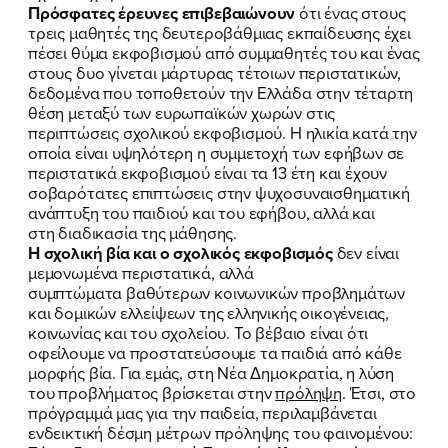
Πρόσφατες έρευνες επιβεβαιώνουν
ότι ένας στους
τρεις μαθητές της δευτεροβάθμιας εκπαίδευσης έχει
πέσει θύμα εκφοβισμού από συμμαθητές του και ένας
στους δυο γίνεται μάρτυρας τέτοιων περιστατικών,
δεδομένα που τοποθετούν την Ελλάδα στην τέταρτη
θέση μεταξύ των ευρωπαϊκών χωρών στις
περιπτώσεις σχολικού εκφοβισμού. Η ηλικία κατά την
οποία είναι υψηλότερη η συμμετοχή των εφήβων σε
περιστατικά εκφοβισμού είναι τα 13 έτη και έχουν
σοβαρότατες επιπτώσεις στην ψυχοσυναισθηματική
ανάπτυξη του παιδιού και του εφήβου, αλλά και
στη διαδικασία της μάθησης.
Η σχολική βία και ο σχολικός εκφοβισμός
δεν είναι
μεμονωμένα περιστατικά, αλλά
συμπτώματα βαθύτερων κοινωνικών προβλημάτων
και δομικών ελλείψεων της ελληνικής οικογένειας,
κοινωνίας και του σχολείου. Το βέβαιο είναι ότι
οφείλουμε να προστατεύσουμε τα παιδιά από κάθε
μορφής βία. Για εμάς, στη Νέα Δημοκρατία, η λύση
του προβλήματος βρίσκεται στην
πρόληψη
. Έτσι, στο
πρόγραμμά μας για την παιδεία, περιλαμβάνεται
ενδεικτική δέσμη μέτρων πρόληψης του φαινομένου: