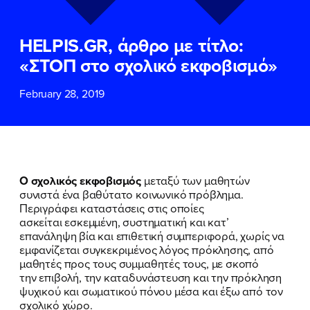
ΕΠΙΘΕΤΟ
ΕΠΙΘΕΤΟ
*
*
HELPIS.GR, άρθρο με τίτλο:
ΤΗΛΕΦΩΝΟ
ΤΗΛΕΦΩΝΟ
*
«ΣΤΟΠ στο σχολικό εκφοβισμό»
February 28, 2019
EMAIL
EMAIL
*
*
Αποδέχομαι την
Αποδέχομαι την
Πολιτική
Πολιτική
Προστασίας Προσωπικών
Προστασίας Προσωπικών
Δεδομένων
Δεδομένων
και τους τους
και τους τους
Όρους
Όρους
Ο σχολικός εκφοβισμός
μεταξύ των μαθητών
Χρήσης
Χρήσης
του δικτυακού τόπου του
του δικτυακού τόπου του
συνιστά ένα βαθύτατο κοινωνικό πρόβλημα.
Πολιτικού Γραφείου της Βουλευτού
Πολιτικού Γραφείου της Βουλευτού
Περιγράφει καταστάσεις στις οποίες
Νίκης Κεραμέως
Νίκης Κεραμέως
ασκείται εσκεμμένη, συστηματική και κατ’
επανάληψη βία και επιθετική συμπεριφορά, χωρίς να
εμφανίζεται συγκεκριμένος λόγος πρόκλησης, από
ΥΠΟΒΟΛΗ
ΥΠΟΒΟΛΗ
μαθητές προς τους συμμαθητές τους, με σκοπό
την επιβολή, την καταδυνάστευση και την πρόκληση
ψυχικού και σωματικού πόνου μέσα και έξω από τον
σχολικό χώρο.