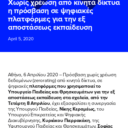
Χωρίς χρέωση από κινητά δίκτυα
ΕΠΙΘΕΤΟ
ΕΠΙΘΕΤΟ
*
*
η πρόσβαση σε ψηφιακές
πλατφόρμες για την εξ
ΤΗΛΕΦΩΝΟ
ΤΗΛΕΦΩΝΟ
*
αποστάσεως εκπαίδευση
April 5, 2020
EMAIL
EMAIL
*
*
Αποδέχομαι την
Αποδέχομαι την
Πολιτική
Πολιτική
Προστασίας Προσωπικών
Προστασίας Προσωπικών
Δεδομένων
Δεδομένων
και τους τους
και τους τους
Όρους
Όρους
Αθήνα, 6 Απριλίου 2020 – Πρόσβαση χωρίς χρέωση
Χρήσης
Χρήσης
του δικτυακού τόπου του
του δικτυακού τόπου του
δεδομένων (zerorating) από κινητά δίκτυα, σε
Πολιτικού Γραφείου της Βουλευτού
Πολιτικού Γραφείου της Βουλευτού
ψηφιακές
πλατφόρμες που χρησιμοποιεί το
Νίκης Κεραμέως
Νίκης Κεραμέως
Υπουργείο Παιδείας και Θρησκευμάτων για την εξ
αποστάσεως εκπαίδευση στα σχολεία
,
από την
Τετάρτη 8 Απριλίου
, έχει εξασφαλίσει η συνεργασία
ΥΠΟΒΟΛΗ
ΥΠΟΒΟΛΗ
της Υπουργού Παιδείας,
Νίκης Κεραμέως,
του
Υπουργού Επικρατείας και Ψηφιακής
Διακυβέρνησης,
Κυριάκου Πιερρακάκη
, της
Υφυπουργού Παιδείας και Θρησκευμάτων,
Σοφίας