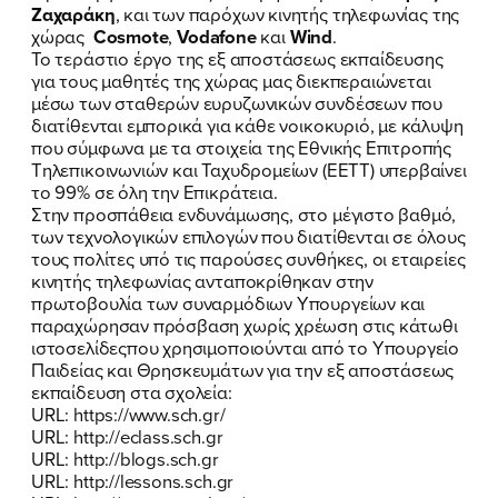
Ζαχαράκη
, και των παρόχων κινητής τηλεφωνίας της
χώρας
Cosmote
,
Vodafone
και
Wind
.
Το τεράστιο έργο της εξ αποστάσεως εκπαίδευσης
για τους μαθητές της χώρας μας διεκπεραιώνεται
μέσω των σταθερών ευρυζωνικών συνδέσεων που
διατίθενται εμπορικά για κάθε νοικοκυριό, με κάλυψη
που σύμφωνα με τα στοιχεία της Εθνικής Επιτροπής
Τηλεπικοινωνιών και Ταχυδρομείων (ΕΕΤΤ) υπερβαίνει
το 99% σε όλη την Επικράτεια.
Στην προσπάθεια ενδυνάμωσης, στο μέγιστο βαθμό,
των τεχνολογικών επιλογών που διατίθενται σε όλους
τους πολίτες υπό τις παρούσες συνθήκες, οι εταιρείες
κινητής τηλεφωνίας ανταποκρίθηκαν στην
ΠΟΙΑ ΕΙΜΑΙ
πρωτοβουλία των συναρμόδιων Υπουργείων και
παραχώρησαν πρόσβαση χωρίς χρέωση στις κάτωθι
ΕΡΓΟ
ιστοσελίδεςπου χρησιμοποιούνται από το Υπουργείο
Παιδείας και Θρησκευμάτων για την εξ αποστάσεως
ΕΚΔΗΛΩΣΕΙΣ
εκπαίδευση στα σχολεία:
URL:
https://www.sch.gr/
URL:
http://eclass.sch.gr
ΝΕΑ
URL:
http://blogs.sch.gr
URL:
http://lessons.sch.gr
ΕΛΑ ΚΙ ΕΣΥ