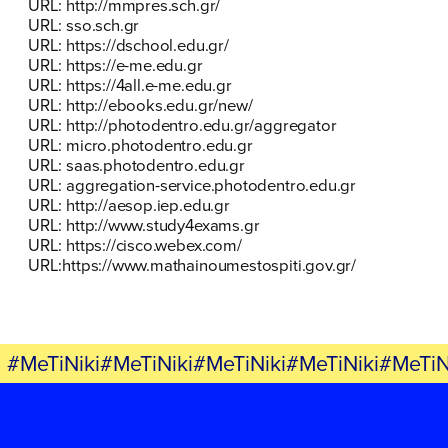
URL:
http://mmpres.sch.gr/
URL:
sso.sch.gr
URL:
https://dschool.edu.gr/
URL:
https://e-me.edu.gr
URL:
https://4all.e-me.edu.gr
FB
IN
TW
YT
LN
VB
TIKTOK
URL:
http://ebooks.edu.gr/new/
URL:
http://photodentro.edu.gr/aggregator
URL:
micro.photodentro.edu.gr
URL:
saas.photodentro.edu.gr
URL:
aggregation-service.photodentro.edu.gr
URL:
http://aesop.iep.edu.gr
URL:
http://www.study4exams.gr
URL:
https://cisco.webex.com/
URL:
https://www.mathainoumestospiti.gov.gr/
#MeTiNiki#MeTiNiki#MeTiNiki#MeTiNiki#MeTiN