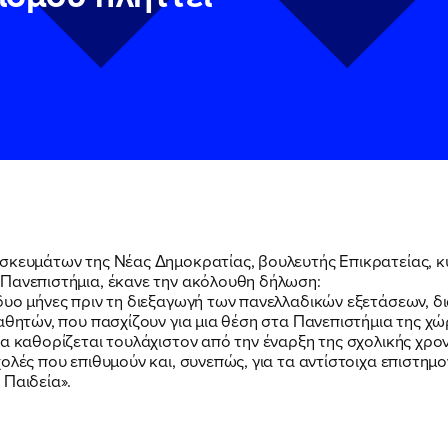
ΠΟΙΑ ΕΙΜΑΙ
ΕΡΓΟ
σκευμάτων της Νέας Δημοκρατίας, βουλευτής Επικρατείας, κυ
ΕΚΔΗΛΩΣΕΙΣ
 Πανεπιστήμια, έκανε την ακόλουθη δήλωση:
δυο μήνες πριν τη διεξαγωγή των πανελλαδικών εξετάσεων, δ
ν
ν
Πολιτική Προστασίας Προσωπικών Δεδομένων
Πολιτική Προστασίας Προσωπικών Δεδομένων
και τους του
και τους του
αθητών, που πασχίζουν για μια θέση στα Πανεπιστήμια της χώ
υ του Πολιτικού Γραφείου της Βουλευτού Νίκης Κεραμέως
υ του Πολιτικού Γραφείου της Βουλευτού Νίκης Κεραμέως
α καθορίζεται τουλάχιστον από την έναρξη της σχολικής χρον
ΝΕΑ
ολές που επιθυμούν και, συνεπώς, για τα αντίστοιχα επιστημο
 Παιδεία».
ΕΛΑ ΚΙ ΕΣΥ