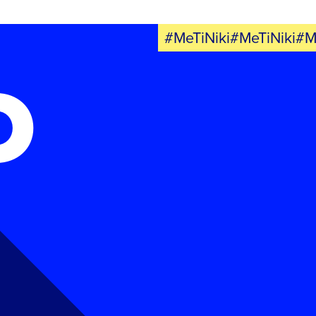
#MeTiNiki#MeTiNiki#M
Ο
FB
IN
TW
YT
LN
VB
TIKTOK