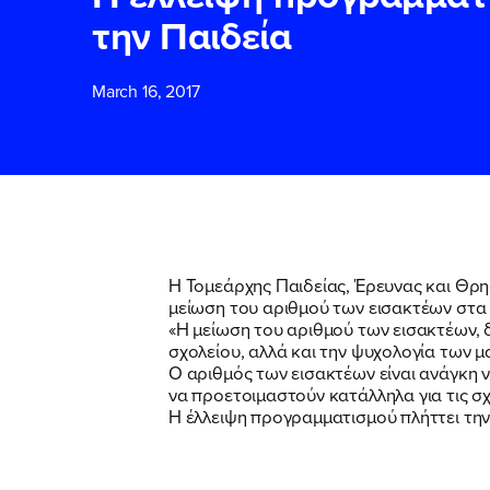
την Παιδεία
ΕΠΙΘΕΤΟ
ΕΠΙΘΕΤΟ
*
*
March 16, 2017
ΤΗΛΕΦΩΝΟ
ΤΗΛΕΦΩΝΟ
*
EMAIL
EMAIL
*
*
Η Τομεάρχης Παιδείας, Έρευνας και Θρη
μείωση του αριθμού των εισακτέων στα
«Η μείωση του αριθμού των εισακτέων, 
Αποδέχομαι τη
Αποδέχομαι τη
σχολείου, αλλά και την ψυχολογία των μ
δικτυακού τόπο
δικτυακού τόπο
Ο αριθμός των εισακτέων είναι ανάγκη ν
να προετοιμαστούν κατάλληλα για τις σχ
Η έλλειψη προγραμματισμού πλήττει την
ΥΠΟΒΟΛΗ
ΥΠΟΒΟΛΗ