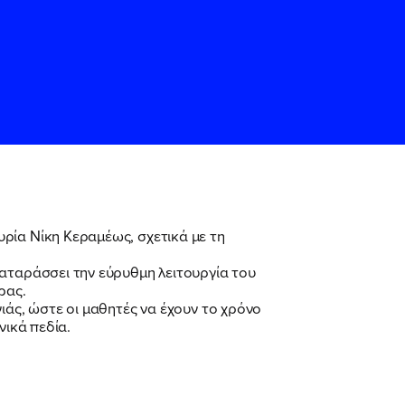
ρία Νίκη Κεραμέως, σχετικά με τη
ιαταράσσει την εύρυθμη λειτουργία του
ς
ς
Όρους Χρήσης
Όρους Χρήσης
του
του
ρας.
ιάς, ώστε οι μαθητές να έχουν το χρόνο
νικά πεδία.