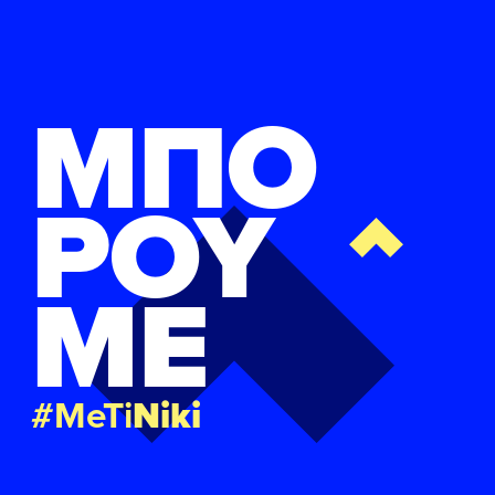
ΜΠΟ
ΡΟΥ
ΜΕ
#MeTi
Niki