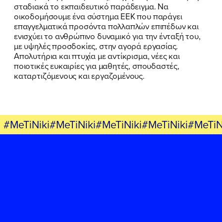
σταδιακά το εκπαιδευτικό παράδειγμα. Να
οικοδομήσουμε ένα σύστημα ΕΕΚ που παράγει
επαγγελματικά προσόντα πολλαπλών επιπέδων και
ενισχύει το ανθρώπινο δυναμικό για την ένταξή του,
με υψηλές προσδοκίες, στην αγορά εργασίας.
Απολυτήρια και πτυχία με αντίκρισμα, νέες και
ποιοτικές ευκαιρίες για μαθητές, σπουδαστές,
καταρτιζόμενους και εργαζομένους.
#MeTiNiki#MeTiNiki#MeTiNiki#MeTiNiki#MeTiN