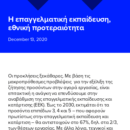
ΕΠΙΘΕΤΟ
ΕΠΙΘΕΤΟ
*
*
Η επαγγελματική εκπαίδευση,
ΤΗΛΕΦΩΝΟ
ΤΗΛΕΦΩΝΟ
*
εθνική προτεραιότητα
December 13, 2020
EMAIL
EMAIL
*
*
Αποδέχομαι την
Αποδέχομαι την
Πολιτική
Πολιτική
Προστασίας Προσωπικών
Προστασίας Προσωπικών
Δεδομένων
Δεδομένων
και τους τους
και τους τους
Όρους
Όρους
Οι προκλήσεις ξεκάθαρες. Με βάση τις
Χρήσης
Χρήσης
του δικτυακού τόπου του
του δικτυακού τόπου του
μακροπρόθεσμες προβλέψεις για την εξέλιξη της
Πολιτικού Γραφείου της Βουλευτού
Πολιτικού Γραφείου της Βουλευτού
ζήτησης προσόντων στην αγορά εργασίας, είναι
Νίκης Κεραμέως
Νίκης Κεραμέως
επιτακτική η ανάγκη να επενδύσουμε στην
αναβάθμιση της επαγγελματικής εκπαίδευσης και
κατάρτισης (ΕΕΚ). Έως το 2030, εκτιμάται ότι τα
ΥΠΟΒΟΛΗ
ΥΠΟΒΟΛΗ
προσόντα επιπέδων 3, 4 και 5 – που αφορούν
πρωτίστως στην επαγγελματική εκπαίδευση και
κατάρτιση – θα αντιστοιχούν στο 67%, δηλ. στα 2/3,
των θέσεων εργασίας. Με άλλα λόγια, τεχνικοί και