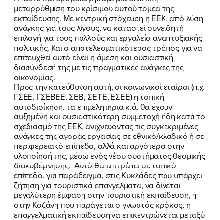
μεταρρύθμιση του κρίσιμου αυτού τομέα της
εκπαίδευσης. Με κεντρική στόχευση η ΕΕΚ, από λύση
ανάγκης για τους λίγους, να καταστεί συνειδητή
επιλογή για τους πολλούς και εργαλείο αναπτυξιακής
πολιτικής. Και ο αποτελεσματικότερος τρόπος για να
επιτευχθεί αυτό είναι η άμεση και ουσιαστική
διασύνδεσή της με τις πραγματικές ανάγκες της
οικονομίας.
Προς την κατεύθυνση αυτή, οι κοινωνικοί εταίροι (π.χ.
ΓΣΕΕ, ΓΣΕΒΕΕ, ΣΕΒ, ΣΕΤΕ, ΕΣΕΕ) η τοπική
ΠΟΙΑ ΕΙΜΑΙ
αυτοδιοίκηση, τα επιμελητήρια κ.ά. θα έχουν
αυξημένη και ουσιαστικότερη συμμετοχή ήδη κατά το
ΕΡΓΟ
σχεδιασμό της ΕΕΚ, ανιχνεύοντας τις συγκεκριμένες
ανάγκες της αγοράς εργασίας σε εθνικό/κλαδικό ή σε
ΕΚΔΗΛΩΣΕΙΣ
περιφερειακό επίπεδο, αλλά και αργότερα στην
υλοποίησή της, μέσω ενός νέου συστήματος θεσμικής
διακυβέρνησης. Αυτό θα επιτρέπει σε τοπικό
ΝΕΑ
επίπεδο, για παράδειγμα, στις Κυκλάδες που υπάρχει
ζήτηση για τουριστικά επαγγέλματα, να δίνεται
ΕΛΑ ΚΙ ΕΣΥ
μεγαλύτερη έμφαση στην τουριστική εκπαίδευση, ή
στην Κοζάνη που παράγεται ο γνωστός κρόκος, η
επαγγελματική εκπαίδευση να επικεντρώνεται μεταξύ