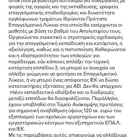
αποκτούν μεγαλύτερη αυτονομία για συνεργασίες με
φορείς της αγοράς και της εκπαίδευσης, γραφεία
επαγγελματικής σταδιοδρομίας και δυνατότητα
αγγλόφωνων τμημάτων. Ιδρύονται Πρότυπα
Επαγγελματικά Λύκεια στα οποία θα εισέρχονται οι
μαθητές με βάση το βαθμό του Απολυτηρίου τους.
Οργανώνεται συνεκτικά ο στρατηγικός σχεδιασμός
για την επαγγελματική εκπαίδευση και κατάρτιση, η
αξιολόγηση, καθώς και η πιστοποίηση. Καθιερώνεται
και η «διαπερατότητα» των επιλογών: για
παράδειγμα, εάν κάποιος επιλέξει την τεχνική
κατάρτιση επιπέδου 3, να μπορεί εν συνεχεία να
αλλάξει γνώμη και να φοιτήσει σε Επαγγελματικό
Λύκειο, ή να μπορεί ένας απόφοιτος ΙΕΚ να δώσει
κατατακτήριες εξετάσεις για ΑΕΙ. Δεν θα υπάρχουν
πλέον εκπαιδευτικά αδιέξοδα και οι διαδρομές
μεταξύ επιπέδων θα διασφαλίζονται. Παράλληλα,
έχουν υποβληθεί στο Ταμείο Ανάκαμψης προτάσεις
για σημαντική αναβάθμιση ύψους 120 εκ. ευρώ του
εξοπλισμού των σχολικών εργαστηρίων και των
εργαστηριακών κέντρων που εξυπηρετούν ΕΠΑ.Λ.
και ΙΕΚ.
Με τις παρεμβάσεις αυτές, επιχειρούμε να αλλάξουμε