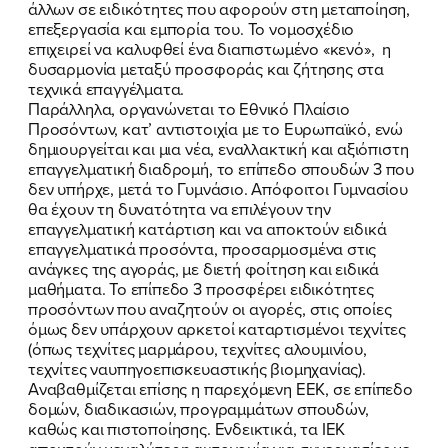
άλλων σε ειδικότητες που αφορούν στη μεταποίηση,
επεξεργασία και εμπορία του. Το νομοσχέδιο
FB
IN
TW
YT
LN
VB
TIKTOK
επιχειρεί να καλυφθεί ένα διαπιστωμένο «κενό», η
δυσαρμονία μεταξύ προσφοράς και ζήτησης στα
τεχνικά επαγγέλματα.
Παράλληλα, οργανώνεται το Εθνικό Πλαίσιο
Προσόντων, κατ’ αντιστοιχία με το Ευρωπαϊκό, ενώ
δημιουργείται και μια νέα, εναλλακτική και αξιόπιστη
επαγγελματική διαδρομή, το επίπεδο σπουδών 3 που
δεν υπήρχε, μετά το Γυμνάσιο. Απόφοιτοι Γυμνασίου
θα έχουν τη δυνατότητα να επιλέγουν την
επαγγελματική κατάρτιση και να αποκτούν ειδικά
επαγγελματικά προσόντα, προσαρμοσμένα στις
ανάγκες της αγοράς, με διετή φοίτηση και ειδικά
μαθήματα. Το επίπεδο 3 προσφέρει ειδικότητες
προσόντων που αναζητούν οι αγορές, στις οποίες
όμως δεν υπάρχουν αρκετοί καταρτισμένοι τεχνίτες
(όπως τεχνίτες μαρμάρου, τεχνίτες αλουμινίου,
τεχνίτες ναυπηγοεπισκευαστικής βιομηχανίας).
Αναβαθμίζεται επίσης η παρεχόμενη ΕΕΚ, σε επίπεδο
δομών, διαδικασιών, προγραμμάτων σπουδών,
καθώς και πιστοποίησης. Ενδεικτικά, τα ΙΕΚ