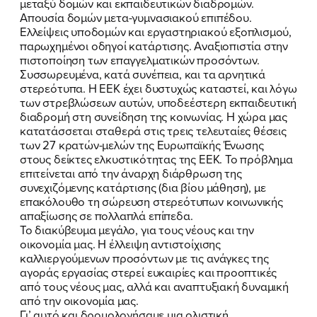
μεταξύ δομών και εκπαιδευτικών διαδρομών.
Απουσία δομών μετα-γυμνασιακού επιπέδου.
Ελλείψεις υποδομών και εργαστηριακού εξοπλισμού,
παρωχημένοι οδηγοί κατάρτισης. Αναξιοπιστία στην
πιστοποίηση των επαγγελματικών προσόντων.
Συσσωρευμένα, κατά συνέπεια, και τα αρνητικά
στερεότυπα. Η ΕΕΚ έχει δυστυχώς καταστεί, και λόγω
των στρεβλώσεων αυτών, υποδεέστερη εκπαιδευτική
διαδρομή στη συνείδηση της κοινωνίας. Η χώρα μας
κατατάσσεται σταθερά στις τρεις τελευταίες θέσεις
των 27 κρατών-μελών της Ευρωπαϊκής Ένωσης
στους δείκτες ελκυστικότητας της ΕΕΚ. Το πρόβλημα
επιτείνεται από την άναρχη διάρθρωση της
συνεχιζόμενης κατάρτισης (δια βίου μάθηση), με
επακόλουθο τη σώρευση στερεότυπων κοινωνικής
απαξίωσης σε πολλαπλά επίπεδα.
Το διακύβευμα μεγάλο, για τους νέους και την
οικονομία μας. Η έλλειψη αντιστοίχισης
καλλιεργούμενων προσόντων με τις ανάγκες της
αγοράς εργασίας στερεί ευκαιρίες και προοπτικές
από τους νέους μας, αλλά και αναπτυξιακή δυναμική
από την οικονομία μας.
Γι’ αυτό και δρομολογήσαμε μια ολιστική