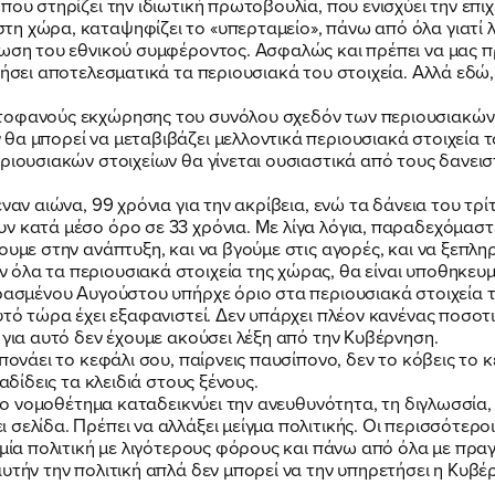
που στηρίζει την ιδιωτική πρωτοβουλία, που ενισχύει την επιχ
η χώρα, καταψηφίζει το «υπερταμείο», πάνω από όλα γιατί λε
ρωση του εθνικού συμφέροντος. Ασφαλώς και πρέπει να μας π
ήσει αποτελεσματικά τα περιουσιακά του στοιχεία. Αλλά εδώ, κ
ωτοφανούς εκχώρησης του συνόλου σχεδόν των περιουσιακών 
 θα μπορεί να μεταβιβάζει μελλοντικά περιουσιακά στοιχεία 
περιουσιακών στοιχείων θα γίνεται ουσιαστικά από τους δανει
έναν αιώνα, 99 χρόνια για την ακρίβεια, ενώ τα δάνεια του τρ
 κατά μέσο όρο σε 33 χρόνια. Με λίγα λόγια, παραδεχόμαστε,
ουμε στην ανάπτυξη, και να βγούμε στις αγορές, και να ξεπλ
όλα τα περιουσιακά στοιχεία της χώρας, θα είναι υποθηκευμ
 περασμένου Αυγούστου υπήρχε όριο στα περιουσιακά στοιχεία
αυτό τώρα έχει εξαφανιστεί. Δεν υπάρχει πλέον κανένας ποσο
 για αυτό δεν έχουμε ακούσει λέξη από την Κυβέρνηση.
 πονάει το κεφάλι σου, παίρνεις παυσίπονο, δεν το κόβεις το 
αδίδεις τα κλειδιά στους ξένους.
ό το νομοθέτημα καταδεικνύει την ανευθυνότητα, τη διγλωσσί
 σελίδα. Πρέπει να αλλάξει μείγμα πολιτικής. Οι περισσότερ
 μία πολιτική με λιγότερους φόρους και πάνω από όλα με πραγ
αυτήν την πολιτική απλά δεν μπορεί να την υπηρετήσει η Κυ