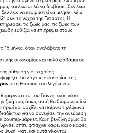
τη 1 την επομένη το μεσημέρι. Ακόμη και
μμα, και λέω απλά να διαβάσει, δεν λέω
 δεν λέω να ετοιμαστεί να μιλήσει, λέω
21 σελ. τη νύχτα της Τετάρτης; Η
πηρεάσει τις ζωές μας, τις ζωές των
χειώδη ευθιξία να επιτρέψει στους
πό 15 μήνες, όταν αναλάβατε τη
ατικής οικονομίας και πολύ φοβάμαι σε
εις ρύθμιση για το χρέος.
ψηφίζει. Για λόγους οικονομίας της
ερον
, στη θέσπιση του λεγόμενου
ημερινότητα του Γιάννη, ενός νέου
 την ζωή του, όπως αυτή θα διαμορφωθεί
 πρωί και αρχίζει να παίρνει τηλέφωνο
διαδίκτυο για να συνεχίσει την ανεύρεση
ει σουπερ-μάρκετ. Και η βενζίνη όμως θα
ρνάει σπίτι, φτιάχνει καφέ, και ο καφές
 ψυχή, γιατί και αυτά γίνονται