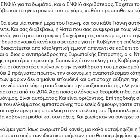
 ΕΝΦΙΑ για τα δωμάτια, και ο ΕΝΦΙΑ ακριβότερος. Έρχεται το 
άβει και το ηλεκτρονικό του τσιγάρο, καθότι προσπαθεί να κό
 θα είναι μία τυπική μέρα του Γιάννη, και του κάθε Γιάννη αυτ
ε. Και σας διαβεβαιώ, η λίστα που σας ανέφερα με τους νέου
Αφενός γιατί η καταστροφική διαχείριση της οικονομίας από 
ημοσιονομικά κενά και αφετέρου γιατί η Κυβέρνηση επέλεξε 
διακατέχεται από ιδεοληπτική εμμονή απέναντι σε κάθε τι το
αι ο ίδιος ο αντιπρόεδρος της Ευρωπαϊκής Επιτροπής, ο κ. 
ης περαιτέρω περικοπής δαπανών, ήταν επιλογή της Κυβέρνησ
 ότι οι δανειστές επιμένουν στην εγκαθίδρυση του μηχανισμ
κνύει 2 πράγματα: πρώτον, την οικονομική αναποτελεσματικότ
 των φόρων δεν σημαίνει επ’ουδενί και αντίστοιχη αύξηση της 
τον νέο αυτό κόφτη αποδεικνύει την αναξιοπιστία της ελληνι
σταται από το 2014. Άρα ποιος ο λόγος να θεσμοθετηθεί αυτό
όνιμος. Είναι αυτόματος. Και είναι οριζόντιος. Επί της δικής 
και του ελλείμματος εμπιστοσύνης που εσείς δημιουργήσατε σ
ται τυχόν αρνητική απόκλιση στην εκτέλεση του Προϋπολογι
θα κόβονται μισθοί και συντάξεις. Και χωρίς καν να συνέρχετα
γούμαι γιατί ίσως αναρωτηθεί κανείς, μα καλά καταψηφίζει η Ν
έμπρακτα υπέρ των ιδιωτικοποιήσεων, που θα υπερψηφίσει φυσ