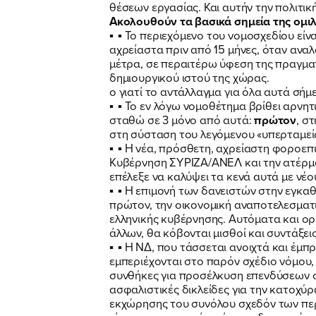
θέσεων εργασίας. Και αυτήν την πολιτι
Ακολουθούν τα βασικά σημεία της ομιλί
▪
▪ Το περιεχόμενο του νομοσχεδίου είν
αχρείαστα πριν από 15 μήνες, όταν ανα
μέτρα, σε περαιτέρω ύφεση της πραγματ
δημιουργικού ιστού της χώρας.
o γιατί το αντάλλαγμα για όλα αυτά σήμε
▪
▪ Το εν λόγω νομοθέτημα βρίθει αρνητ
σταθώ σε 3 μόνο από αυτά:
πρώτον
, σ
στη σύσταση του λεγόμενου «υπερταμεί
▪
▪ Η νέα, πρόσθετη, αχρείαστη φοροεπι
Κυβέρνηση ΣΥΡΙΖΑ/ΑΝΕΛ και την ατέρμο
επέλεξε να καλύψει τα κενά αυτά με νέ
▪
▪ Η επιμονή των δανειστών στην εγκα
πρώτον, την οικονομική αναποτελεσματι
ελληνικής κυβέρνησης. Αυτόματα και ορ
άλλων, θα κόβονται μισθοί και συντάξεις
▪
▪ Η ΝΔ, που τάσσεται ανοιχτά και έμπ
εμπεριέχονται στο παρόν σχέδιο νόμου, 
συνθήκες για προσέλκυση επενδύσεων στ
ασφαλιστικές δικλείδες για την κατοχ
εκχώρησης του συνόλου σχεδόν των περι