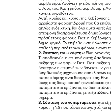
ακριβότερα. Ανοίγει την ειδοποίηση του
φίλους του. Και η μπύρα ακριβότερη. Αν
κάνετε ακριβότερο.
Αυτή, κυρίες και κύριοι της Κυβέρνησης,
αχρείαστη φοροεπιδρομή που θα επιβάλετ
απλώς ενδεικτική. Και όλα αυτά γιατί; 
ατέρμονη διαπραγμάτευση δημιούργησε δ
πρόσθετους φόρους. Γιατί η Κυβέρνηση 
δημιουργικό. Το επιβεβαίωσε άλλωστε κ
επιβολή περισσότερων φόρων, έναντι τ
2. Θέσπιση του «κόφτη»:
Είναι γεγονός
Τι αποδεικνύει η επιμονή αυτή; Αποδει
αύξησης των φόρων. Γιατί; Γιατί αύξηση
δεύτερον, η επιμονή των δανειστών για 
διορθωτικός μηχανισμός αποκλίσεων υφί
αυτός κόφτης είναι διαφορετικός. Είναι μ
δικής σας διαχειριστικής ανεπάρκειας 
αυτόματα και οριζόντια, αν διαπιστώνε
αυτόματα και οριζόντια, μεταξύ άλλων, 
σήμερα.
3. Σύσταση του «υπερταμείου»:
και εξη
κύριοι, η ΝΔ που τάσσεται ανοιχτά και 