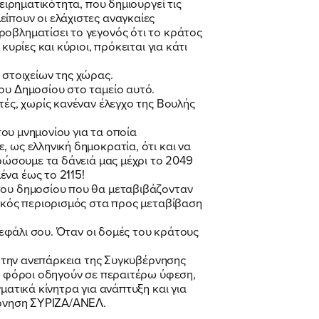
ειρηματικότητα, που δημιουργεί τις
ίπουν οι ελάχιστες αναγκαίες
ροβληματίσει το γεγονός ότι το κράτος
υρίες και κύριοι, πρόκειται για κάτι
στοιχείων της χώρας.
του Δημοσίου στο ταμείο αυτό.
στές, χωρίς κανέναν έλεγχο της Βουλής
ίτου μνημονίου για τα οποία
 ως ελληνική δημοκρατία, ότι και να
ηρώσουμε τα δάνειά μας μέχρι το 2049
ένα έως το 2115!
 του δημοσίου που θα μεταβιβάζονταν
τικός περιορισμός στα προς μεταβίβαση
κεφάλι σου. Όταν οι δομές του κράτους
α, την ανεπάρκεια της Συγκυβέρνησης
οι φόροι οδηγούν σε περαιτέρω ύφεση,
ματικά κίνητρα για ανάπτυξη και για
βέρνηση ΣΥΡΙΖΑ/ΑΝΕΛ.