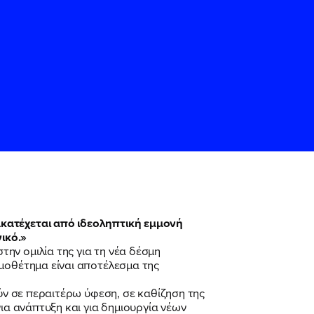
ς
ς
Όρους Χρήσης
Όρους Χρήσης
του
του
κατέχεται από ιδεοληπτική εμμονή
ικό.»
 στην ομιλία της για τη νέα δέσμη
ομοθέτημα είναι αποτέλεσμα της
ούν σε περαιτέρω ύφεση, σε καθίζηση της
ια ανάπτυξη και για δημιουργία νέων