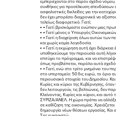
εμπεριέχονται στο παρόν σχέδιο νόμου, 
συνθήκες για προσέλκυση επενδύσεων στ
ασφαλιστικές δικλείδες για την κατοχύ
δεν έχει μπορέσει διαχρονικά να αξιοποι
τελείως διαφορετικό. Γιατί;
▪
▪ Γιατί βρισκόμαστε ενώπιον μιας πρ
▪
▪ Γιατί μόνος ο Υπουργός Οικονομικών
▪
▪ Γιατί η διαχείριση όλων αυτών των 
και χωρίς καμία λογοδοσία.
▪
▪ Γιατί η εκχώρηση αυτή έχει διάρκεια 
υποθηκεύουμε την περιουσία αυτή λήγουν
επιτύχει το πρόγραμμα, και να επιστρέψ
όπως προβλέπεται, παρόλα αυτά σχεδόν 
▪
▪ Γιατί, ενώ στο τρίτο μνημόνιο του
στο υπερταμείο: 50 δις ευρώ, το όριο 
περιουσιακά στοιχεία του Δημοσίου. Και
Κυρίες και κύριοι της Κυβέρνησης, όταν
δεν λειτουργούν, τις βελτιώνεις, δεν παρ
Κλείνοντας, Κυρίες και κύριοι, και αυτ
ΣΥΡΙΖΑ/ΑΝΕΛ. Η χώρα πρέπει να αλλάξει
σε καθίζηση της οικονομίας. Χρειάζεται
δημιουργία νέων θέσεων εργασίας. Και 
Σας ευχαριστώ.