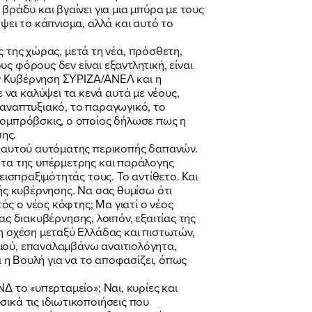
βράδυ και βγαίνει για μια μπύρα με τους
ψει το κάπνισμα, αλλά και αυτό το
ής της χώρας, μετά τη νέα, πρόσθετη,
ς φόρους δεν είναι εξαντλητική, είναι
την Κυβέρνηση ΣΥΡΙΖΑ/ΑΝΕΛ και η
να καλύψει τα κενά αυτά με νέους,
 αναπτυξιακό, το παραγωγικό, το
Ντομπρόβσκις, ο οποίος δήλωσε πως η
ης.
ού αυτού αυτόματης περικοπής δαπανών.
ητα της υπέρμετρης και παράλογης
εισπραξιμότητάς τους. Το αντίθετο. Και
κής κυβέρνησης. Να σας θυμίσω ότι
ς ο νέος κόφτης; Μα γιατί ο νέος
σας διακυβέρνησης, λοιπόν, εξαιτίας της
τη σχέση μεταξύ Ελλάδας και πιστωτών,
σμού, επαναλαμβάνω αναιτιολόγητα,
ι η Βουλή για να το αποφασίζει, όπως
Δ το «υπερταμείο»; Ναι, κυρίες και
ικά τις ιδιωτικοποιήσεις που