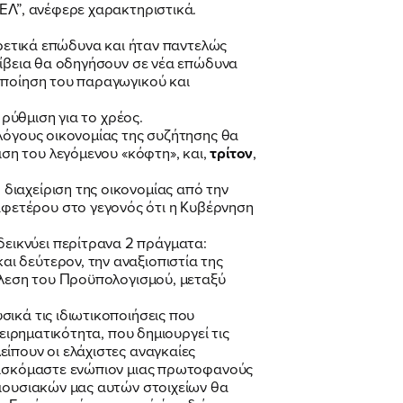
ΕΛ”, ανέφερε χαρακτηριστικά.
αιρετικά επώδυνα και ήταν παντελώς
ρίβεια θα οδηγήσουν σε νέα επώδυνα
οποίηση του παραγωγικού και
 ρύθμιση για το χρέος.
 λόγους οικονομίας της συζήτησης θα
ιση του λεγόμενου «κόφτη», και,
τρίτον
,
διαχείριση της οικονομίας από την
φετέρου στο γεγονός ότι η Κυβέρνηση
εικνύει περίτρανα 2 πράγματα:
ι δεύτερον, την αναξιοπιστία της
τέλεση του Προϋπολογισμού, μεταξύ
σικά τις ιδιωτικοποιήσεις που
ειρηματικότητα, που δημιουργεί τις
ίπουν οι ελάχιστες αναγκαίες
βρισκόμαστε ενώπιον μιας πρωτοφανούς
ριουσιακών μας αυτών στοιχείων θα