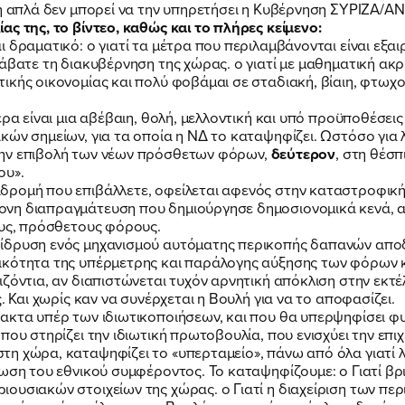
κή απλά δεν μπορεί να την υπηρετήσει η Κυβέρνηση ΣΥΡΙΖΑ/ΑΝ
ας της, το βίντεο, καθώς και το πλήρες κείμενο:
αι δραματικό: o γιατί τα μέτρα που περιλαμβάνονται είναι εξ
λάβατε τη διακυβέρνηση της χώρας. o γιατί με μαθηματική ακ
ικής οικονομίας και πολύ φοβάμαι σε σταδιακή, βίαιη, φτωχ
ρα είναι μια αβέβαιη, θολή, μελλοντική και υπό προϋποθέσεις
ικών σημείων, για τα οποία η ΝΔ το καταψηφίζει. Ωστόσο για
την επιβολή των νέων πρόσθετων φόρων,
δεύτερον
, στη θέσπ
ου».
δρομή που επιβάλλετε, οφείλεται αφενός στην καταστροφική 
νη διαπραγμάτευση που δημιούργησε δημοσιονομικά κενά, α
ους, πρόσθετους φόρους.
θίδρυση ενός μηχανισμού αυτόματης περικοπής δαπανών αποδ
κότητα της υπέρμετρης και παράλογης αύξησης των φόρων κα
ιζόντια, αν διαπιστώνεται τυχόν αρνητική απόκλιση στην εκ
. Και χωρίς καν να συνέρχεται η Βουλή για να το αποφασίζει.
ρακτα υπέρ των ιδιωτικοποιήσεων, και που θα υπερψηφίσει φυ
που στηρίζει την ιδιωτική πρωτοβουλία, που ενισχύει την επιχ
η χώρα, καταψηφίζει το «υπερταμείο», πάνω από όλα γιατί λε
ύρωση του εθνικού συμφέροντος. Το καταψηφίζουμε: o Γιατί 
ουσιακών στοιχείων της χώρας. o Γιατί η διαχείριση των πε