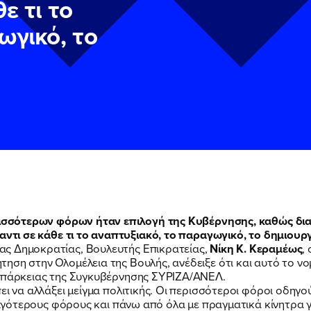
ε τι το
ωγικό, το
ν
ν
Πολιτική Προστασίας Προσωπικών Δεδομένων
Πολιτική Προστασίας Προσωπικών Δεδομένων
και τους του
και τους του
ρισσότερων φόρων ήταν επιλογή της Κυβέρνησης, καθώς δια
υ του Πολιτικού Γραφείου της Βουλευτού Νίκης Κεραμέως
υ του Πολιτικού Γραφείου της Βουλευτού Νίκης Κεραμέως
αντι σε κάθε τι το αναπτυξιακό, το παραγωγικό, το δημιουργ
ας Δημοκρατίας, Βουλευτής Επικρατείας,
Νίκη Κ. Κεραμέως
,
ηση στην Ολομέλεια της Βουλής, ανέδειξε ότι και αυτό το ν
νεπάρκειας της Συγκυβέρνησης ΣΥΡΙΖΑ/ΑΝΕΛ.
ει να αλλάξει μείγμα πολιτικής. Οι περισσότεροι φόροι οδηγ
 λιγότερους φόρους και πάνω από όλα με πραγματικά κίνητρα γ