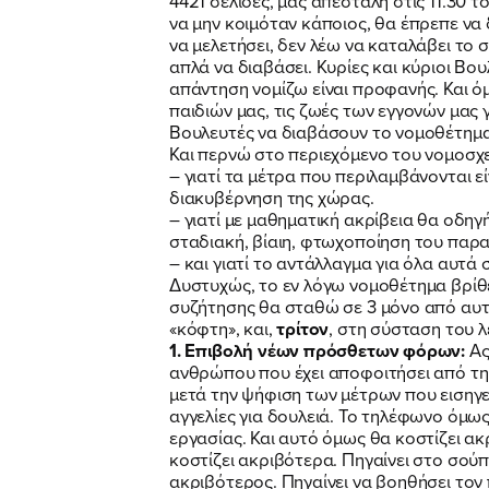
4421 σελίδες, μας απεστάλη στις 11.30 τ
να μην κοιμόταν κάποιος, θα έπρεπε να 
να μελετήσει, δεν λέω να καταλάβει το σ
απλά να διαβάσει. Κυρίες και κύριοι Βου
απάντηση νομίζω είναι προφανής. Και ό
παιδιών μας, τις ζωές των εγγονών μας γ
Βουλευτές να διαβάσουν το νομοθέτημα
Και περνώ στο περιεχόμενο του νομοσχεδ
– γιατί τα μέτρα που περιλαμβάνονται ε
διακυβέρνηση της χώρας.
– γιατί με μαθηματική ακρίβεια θα οδη
σταδιακή, βίαιη, φτωχοποίηση του παρα
– και γιατί το αντάλλαγμα για όλα αυτά 
Δυστυχώς, το εν λόγω νομοθέτημα βρίθε
συζήτησης θα σταθώ σε 3 μόνο από αυ
«κόφτη», και,
τρίτον
, στη σύσταση του 
1. Επιβολή νέων πρόσθετων φόρων:
Ας
ανθρώπου που έχει αποφοιτήσει από τη 
μετά την ψήφιση των μέτρων που εισηγεί
αγγελίες για δουλειά. Το τηλέφωνο όμως
εργασίας. Και αυτό όμως θα κοστίζει ακ
κοστίζει ακριβότερα. Πηγαίνει στο σούπ
ακριβότερος. Πηγαίνει να βοηθήσει τον 