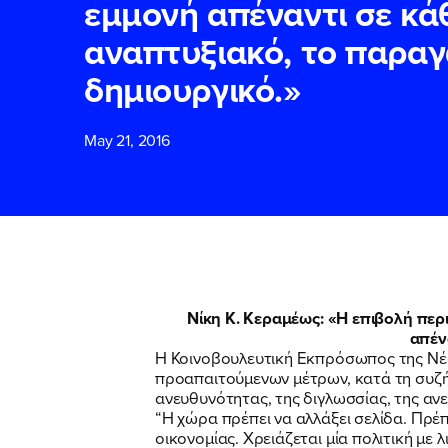
εμμονή απέναντι σε κάθ
αναπτυξιακό, το παραγ
ΕΠΙΘΕΤΟ
ΕΠΙΘΕΤΟ
*
*
δημιουργικό.»
May 21, 2016
ΤΗΛΕΦΩΝΟ
ΤΗΛΕΦΩΝΟ
*
EMAIL
EMAIL
*
*
Αποδέχομαι τη
Αποδέχομαι τη
Νίκη Κ. Κεραμέως: «Η επιβολή πε
δικτυακού τόπο
δικτυακού τόπο
απέν
Η Κοινοβουλευτική Εκπρόσωπος της Νέ
προαπαιτούμενων μέτρων, κατά τη συζήτ
ανευθυνότητας, της διγλωσσίας, της α
ΥΠΟΒΟΛΗ
ΥΠΟΒΟΛΗ
“Η χώρα πρέπει να αλλάξει σελίδα. Πρέπ
οικονομίας. Χρειάζεται μία πολιτική με