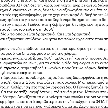
ο βράδυ της Τετάρτης, και η συζήτηση στην Επιτροπή άρχιζε σ
ΕΡΓΟ
διαβάσει 327 σελίδες την ώρα, όλη νύχτα, χωρίς κανένα διάλει
υχνά δυσνόητο κείμενο, δεν λέω να αξιολογήσει τις συνέπειες,
λευτές της πλειοψηφίας, με το χέρι στην καρδιά, διαβάσατε 44
μως πρόκειται για ένα τόσο σοβαρό νομοθέτημα το οποίο θα ε
ΕΚΔΗΛΩΣΕΙΣ
ια τον επόμενο 1 αιώνα, και η Κυβέρνηση δεν είχε καν τη στοι
 αυτό προτού έρθει στη Βουλή.
ίου, το οποίο είναι δραματικό. Και είναι δραματικό:
ΝΕΑ
ίναι εξαιρετικά επώδυνα και ήταν παντελώς αχρείαστα πριν α
γήσουν σε νέα επώδυνα μέτρα, σε περαιτέρω ύφεση της πραγμ
γωγικού και δημιουργικού ιστού της χώρας.
ΕΛΑ ΚΙ ΕΣΥ
σήμερα είναι μια αβέβαιη, θολή, μελλοντική και υπό προϋποθέσ
ι αρνητικών σημείων, για τα οποία η Νέα Δημοκρατία το κατα
τά:
πρώτον
, στην επιβολή των νέων πρόσθετων φόρων,
δεύτ
λεγόμενου «υπερταμείου».
 πάρουμε ένα παράδειγμα, ας δούμε πως διαμορφώνεται η καθ
σχολή, ζει στη Σύρο, και ψάχνει για δουλειά. Μία ημέρα από
ται η Κυβέρνηση στο παρόν νομοσχέδιο. Ο Γιάννης ξυπνάει το
FB
IN
TW
YT
LN
VB
TIKTOK
 θα του κοστίζει ακριβότερα μετά τα νέα μέτρα. Μπαίνει στο 
ριβότερα. Δανείζεται το αυτοκίνητο των γονιών του για να πά
ερ-μάρκετ, και αυτό ακριβότερο με τη νέα αύξηση του ΦΠΑ. Γυ
πατέρα του που έχει ενοικιαζόμενα δωμάτια. Δεν υπάρχει όμως