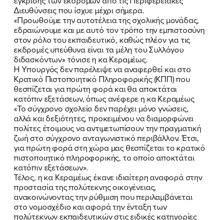
έγκρισης των εκδρομών από τις Περιφερειακές
Διευθύνσεις που ίσχυε μέχρι σήμερα.
«Προωθούμε την αυτοτέλεια της σχολικής μονάδας,
εδραιώνουμε και με αυτό τον τρόπο την εμπιστοσύνη
στον ρόλο του εκπαιδευτικό, καθώς πλέον για τις
εκδρομές υπεύθυνα είναι τα μέλη του Συλλόγου
διδασκόντων» τόνισε η κα Κεραμέως.
Η Υπουργός δεν παρέλειψε να αναφερθεί και στο
Κρατικό Πιστοποιητικό Πληροφορικής (ΚΠΠ) που
θεσπίζεται για πρώτη φορά και θα αποκτάται
κατόπιν εξετάσεων, όπως ανέφερε η κα Κεραμέως
«Το σύγχρονο σχολείο δεν παρέχει μόνο γνώσεις,
αλλά και δεξιότητες, προκειμένου να διαμορφώνει
πολίτες έτοιμους να αντιμετωπίσουν την πραγματική
ζωή στο σύγχρονο ανταγωνιστικό περιβάλλον. Έτσι,
για πρώτη φορά στη χώρα μας θεσπίζεται το κρατικό
πιστοποιητικό πληροφορικής, το οποίο αποκτάται
κατόπιν εξετάσεων».
Τέλος, η κα Κεραμέως έκανε ιδιαίτερη αναφορά στην
προστασία της πολύτεκνης οικογένειας,
ανακοινώνοντας την ρύθμιση που περιλαμβάνεται
στο νομοσχέδιο και αφορά την ένταξη των
πολύτεκνων εκπαιδευτικών στις ειδικές κατηγορίες