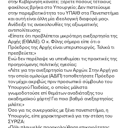
στην Κυβέρνηση κάνατε; Ξέρετε πόσους τέτοιους
FB
IN
TW
YT
LN
VB
TIKTOK
φακέλους βρήκα στο Υπουργείο; Δεν πιστεύουμε
στην παρεμβατικότητα του ΥΠΑΙΘ στα Πανεπιστήμια
και αυτή είναι άλλη μία ιδεολογική διαφορά μας».
Ανέδειξε τις ανακολουθίες της αξιωματικής
αντιπολίτευσης:
«Είπατε ότι προβλέπεται μικρότερη ανεξαρτησία της
Αρχής (ΕΘΑΑΕ). Ο κ. Φίλης σήμερα είπε ότι ο
Πρόεδρος της Αρχής είναι υπερυπουργός. Τελικά τι
πρεσβεύετε;»
Ενώ δεν παρέλειψε να υπενθυμίσει τις πρακτικές της
προηγούμενης πολιτικής ηγεσίας:
«Λέτε για την ανεξαρτησία των Αρχών. Στην Αρχή για
την οποία ομιλούμε (ΑΔΙΠ) τοποθετήσατε Πρόεδρο
τον μέχρι ακριβώς πριν προσωπικό σύμβουλο του
Υπουργού Παιδείας, ο οποίος μάλιστα
γνωμοδοτούσε επί θεμάτων αναδιάταξης του
ακαδημαϊκού χάρτη! Για ποιο βαθμό ανεξαρτησίας
μιλάτε;»
Όσο για τις συνεργασίες με ξένα πανεπιστήμια, η
Υπουργός, είπε χαρακτηριστικά για την στάση του
ΣΥΡΙΖΑ:
«Πάλι πλημμελής παρακολούθηση επικαιρότητας…