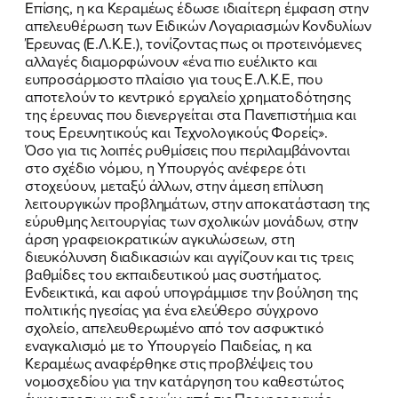
Επίσης, η κα Κεραμέως έδωσε ιδιαίτερη έμφαση στην
απελευθέρωση των Ειδικών Λογαριασμών Κονδυλίων
Έρευνας (Ε.Λ.Κ.Ε.), τονίζοντας πως οι προτεινόμενες
αλλαγές διαμορφώνουν «ένα πιο ευέλικτο και
ευπροσάρμοστο πλαίσιο για τους Ε.Λ.Κ.Ε, που
αποτελούν το κεντρικό εργαλείο χρηματοδότησης
της έρευνας που διενεργείται στα Πανεπιστήμια και
τους Ερευνητικούς και Τεχνολογικούς Φορείς».
Όσο για τις λοιπές ρυθμίσεις που περιλαμβάνονται
στο σχέδιο νόμου, η Υπουργός ανέφερε ότι
στοχεύουν, μεταξύ άλλων, στην άμεση επίλυση
λειτουργικών προβλημάτων, στην αποκατάσταση της
εύρυθμης λειτουργίας των σχολικών μονάδων, στην
άρση γραφειοκρατικών αγκυλώσεων, στη
διευκόλυνση διαδικασιών και αγγίζουν και τις τρεις
βαθμίδες του εκπαιδευτικού μας συστήματος.
Ενδεικτικά, και αφού υπογράμμισε την βούληση της
πολιτικής ηγεσίας για ένα ελεύθερο σύγχρονο
σχολείο, απελευθερωμένο από τον ασφυκτικό
εναγκαλισμό με το Υπουργείο Παιδείας, η κα
Κεραμέως αναφέρθηκε στις προβλέψεις του
νομοσχεδίου για την κατάργηση του καθεστώτος