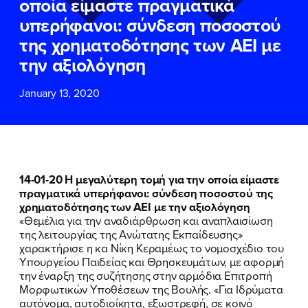
οποία είμαστε πραγματικά
ΕΠΙΘΕΤΟ
ΕΠΙΘΕΤΟ
*
*
υπερήφανοι: σύνδεση ποσοστού
της χρηματοδότησης των ΑΕΙ με
ΤΗΛΕΦΩΝΟ
ΤΗΛΕΦΩΝΟ
*
την αξιολόγηση
January 13, 2020
EMAIL
EMAIL
*
*
Αποδέχομαι την
Αποδέχομαι την
Πολιτική
Πολιτική
Προστασίας Προσωπικών
Προστασίας Προσωπικών
Δεδομένων
Δεδομένων
και τους τους
και τους τους
Όρους
Όρους
14-01-20 Η μεγαλύτερη τομή για την οποία είμαστε
Χρήσης
Χρήσης
του δικτυακού τόπου του
του δικτυακού τόπου του
πραγματικά υπερήφανοι: σύνδεση ποσοστού της
Πολιτικού Γραφείου της Βουλευτού
Πολιτικού Γραφείου της Βουλευτού
χρηματοδότησης των ΑΕΙ με την αξιολόγηση
Νίκης Κεραμέως
Νίκης Κεραμέως
«Θεμέλια για την αναδιάρθρωση και αναπλαισίωση
της λειτουργίας της Ανώτατης Εκπαίδευσης»
χαρακτήρισε η κα Νίκη Κεραμέως το νομοσχέδιο του
ΥΠΟΒΟΛΗ
ΥΠΟΒΟΛΗ
Υπουργείου Παιδείας και Θρησκευμάτων, με αφορμή
την έναρξη της συζήτησης στην αρμόδια Επιτροπή
Μορφωτικών Υποθέσεων της Βουλής. «Για Ιδρύματα
αυτόνομα, αυτοδιοίκητα, εξωστρεφή, σε κοινό