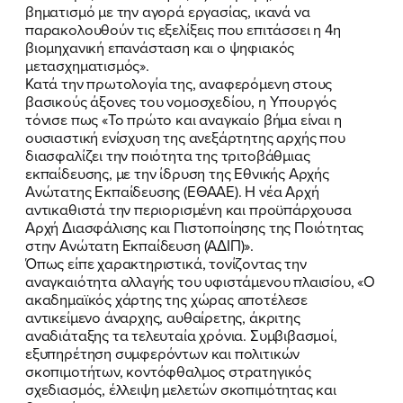
βηματισμό με την αγορά εργασίας, ικανά να
παρακολουθούν τις εξελίξεις που επιτάσσει η 4η
βιομηχανική επανάσταση και ο ψηφιακός
μετασχηματισμός».
Κατά την πρωτολογία της, αναφερόμενη στους
βασικούς άξονες του νομοσχεδίου, η Υπουργός
τόνισε πως «Το πρώτο και αναγκαίο βήμα είναι η
ουσιαστική ενίσχυση της ανεξάρτητης αρχής που
διασφαλίζει την ποιότητα της τριτοβάθμιας
εκπαίδευσης, με την ίδρυση της Εθνικής Αρχής
Ανώτατης Εκπαίδευσης (ΕΘΑΑΕ). Η νέα Αρχή
αντικαθιστά την περιορισμένη και προϋπάρχουσα
Αρχή Διασφάλισης και Πιστοποίησης της Ποιότητας
στην Ανώτατη Εκπαίδευση (ΑΔΙΠ)».
Όπως είπε χαρακτηριστικά, τονίζοντας την
αναγκαιότητα αλλαγής του υφιστάμενου πλαισίου, «Ο
ακαδημαϊκός χάρτης της χώρας αποτέλεσε
αντικείμενο άναρχης, αυθαίρετης, άκριτης
αναδιάταξης τα τελευταία χρόνια. Συμβιβασμοί,
εξυπηρέτηση συμφερόντων και πολιτικών
σκοπιμοτήτων, κοντόφθαλμος στρατηγικός
σχεδιασμός, έλλειψη μελετών σκοπιμότητας και