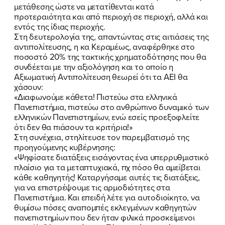
μετάθεσης ώστε να μετατίθενται κατά
προτεραιότητα και από περιοχή σε περιοχή, αλλά και
εντός της ίδιας περιοχής.
Στη δευτερολογία της, απαντώντας στις αιτιάσεις της
αντιπολίτευσης, η κα Κεραμέως, αναφέρθηκε στο
ποσοστό 20% της τακτικής χρηματοδότησης που θα
συνδέεται με την αξιολόγηση και το οποίο η
Αξιωματική Αντιπολίτευση θεωρεί ότι τα ΑΕΙ θα
χάσουν:
ΠΟΙΑ ΕΙΜΑΙ
«Διαφωνούμε κάθετα! Πιστεύω στα ελληνικά
Πανεπιστήμια, πιστεύω στο ανθρώπινο δυναμικό των
ΕΡΓΟ
ελληνικών Πανεπιστημίων, ενώ εσείς προεξοφλείτε
ότι δεν θα πιάσουν τα κριτήρια!»
ΕΚΔΗΛΩΣΕΙΣ
Στη συνέχεια, στηλίτευσε τον παρεμβατισμό της
προηγούμενης κυβέρνησης:
«Ψηφίσατε διατάξεις εισάγοντας ένα υπερρυθμιστικό
ΝΕΑ
πλαίσιο για τα μεταπτυχιακά, πχ πόσο θα αμείβεται
κάθε καθηγητής! Καταργήσαμε αυτές τις διατάξεις,
ΕΛΑ ΚΙ ΕΣΥ
για να επιστρέψουμε τις αρμοδιότητες στα
Πανεπιστήμια. Και επειδή λέτε για αυτοδιοίκητο, να
θυμίσω πόσες αναπομπές εκλεγμένων καθηγητών
πανεπιστημίων που δεν ήταν φιλικά προσκείμενοι