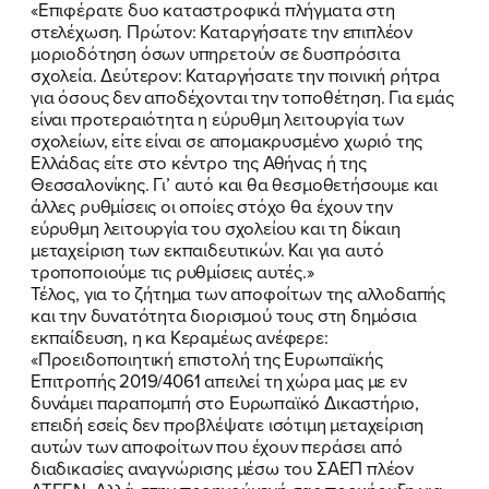
«Επιφέρατε δυο καταστροφικά πλήγματα στη
στελέχωση. Πρώτον: Καταργήσατε την επιπλέον
μοριοδότηση όσων υπηρετούν σε δυσπρόσιτα
σχολεία. Δεύτερον: Καταργήσατε την ποινική ρήτρα
για όσους δεν αποδέχονται την τοποθέτηση. Για εμάς
είναι προτεραιότητα η εύρυθμη λειτουργία των
σχολείων, είτε είναι σε απομακρυσμένο χωριό της
Ελλάδας είτε στο κέντρο της Αθήνας ή της
Θεσσαλονίκης. Γι’ αυτό και θα θεσμοθετήσουμε και
άλλες ρυθμίσεις οι οποίες στόχο θα έχουν την
εύρυθμη λειτουργία του σχολείου και τη δίκαιη
μεταχείριση των εκπαιδευτικών. Και για αυτό
τροποποιούμε τις ρυθμίσεις αυτές.»
Τέλος, για το ζήτημα των αποφοίτων της αλλοδαπής
και την δυνατότητα διορισμού τους στη δημόσια
εκπαίδευση, η κα Κεραμέως ανέφερε:
«Προειδοποιητική επιστολή της Ευρωπαϊκής
Επιτροπής 2019/4061 απειλεί τη χώρα μας με εν
δυνάμει παραπομπή στο Ευρωπαϊκό Δικαστήριο,
επειδή εσείς δεν προβλέψατε ισότιμη μεταχείριση
αυτών των αποφοίτων που έχουν περάσει από
διαδικασίες αναγνώρισης μέσω του ΣΑΕΠ πλέον