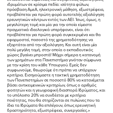
ιδρυμάτων σε κρίσιμα πεδία: ισότητα φύλων,
πρόσβαση ΑμεΑ, ηλεκτρονική μάθηση, εξωστρέφεια,
προβλέπεται για πρώτη φορά αυτοτελής αξιολόγηση
ερευνητικών κέντρων εντός των ΑΕΙ. Ίσως, όμως, η
μεγαλύτερη τομή και μία για την οποία είμαστε
πραγματικά ιδεολογικά υπερήφανοι, είναι ότι
προβλέπεται για πρώτη φορά συγκεκριμένα και θα
εφαρμοστεί, ποσοστό της χρηματοδότησης να
εξαρτάται από την αξιολόγηση. Και αυτή είναι μία
πολύ μεγάλη τομή, στην οποία ο εκπαιδευτικός
χώρος βγαίνει μπροστά! Μέχρι σήμερα η κατανομή
των χρημάτων στα Πανεπιστήμια γινόταν σύμφωνα
με την κρίση του κάθε Υπουργού. Εμείς δεν
συμφωνούμε, θεωρούμε ότι πρέπει να υπάρχουν
κριτήρια. Εισηγούμαστε η τακτική χρηματοδότηση
των Πανεπιστημίων σε ποσοστό 80% να κατανέμεται
βάσει αντικειμενικών κριτηρίων, όπως ο αριθμός
φοιτητών και η γεωγραφική διασπορά Ιδρύματος, και
το υπόλοιπο 20% να συνδέεται με κριτήρια
ποιότητας, που θα στηρίζονται σε πυλώνες που τα
ίδια τα Ιδρύματα θα επιλέγουν, όπως ερευνητική
δραστηριότητα, εξωστρέφεια, συνεργασίες.»