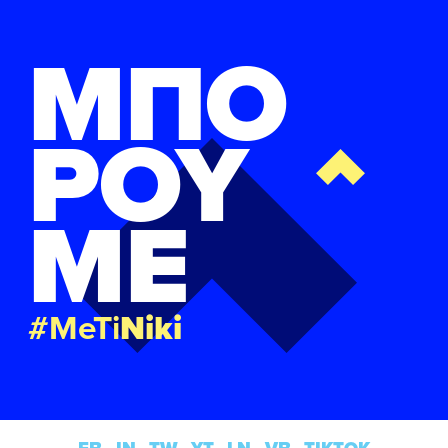
ΜΠΟ
ΡΟΥ
ΜΕ
#MeTi
Niki