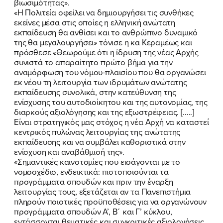
βιωσιμότητας».
«Η Πολιτεία οφείλει να δημιουργήσει τις συνθήκες
εκείνες μέσα στις οποίες η ελληνική ανώτατη
εκπαίδευση θα ανθίσει και το ανθρώπινο δυναμικό
της θα μεγαλουργήσει» τόνισε η κα Κεραμέως και
πρόσθεσε «Θεωρούμε ότι η ίδρυση της νέας Αρχής
συνιστά το απαραίτητο πρώτο βήμα για την
αναμόρφωση του νόμου-πλαισίου που θα οργανώσει
εκ νέου τη λειτουργία των ιδρυμάτων ανώτατης
εκπαίδευσης συνολικά, στην κατεύθυνση της
ενίσχυσης του αυτοδιοίκητου και της αυτονομίας, της
διαρκούς αξιολόγησης και της εξωστρέφειας. […..]
Είναι στρατηγικός μας στόχος η νέα Αρχή να καταστεί
κεντρικός πυλώνας λειτουργίας της ανώτατης
εκπαίδευσης και να συμβάλει καθοριστικά στην
ενίσχυση και αναβάθμισή της».
«Σημαντικές καινοτομίες που εισάγονται με το
νομοσχέδιο, ενδεικτικά: πιστοποιούνται τα
προγράμματα σπουδών και πριν την έναρξη
λειτουργίας τους, εξετάζεται αν τα Πανεπιστήμια
πληρούν ποιοτικές προϋποθέσεις για να οργανώνουν
προγράμματα σπουδών Α’, Β΄ και Γ’ κύκλου,
εντάσσονται θεματικές και συγκριτικές αξιολογήσεις