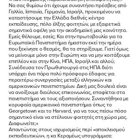
Να σας θυμίσω ότι έχουμε συναντήσει πρέσβεις από
Γαλλία, Ισπανία, Γερμανία, Ισραήλ, προκειμένου να
καταστήσουμε την Ελλάδα διεθνές κέντρο
εκπαίδευσης, πόλο έλξης φοιτητών, με εξαιρετικά
σημαντικά οφέλη για την ακαδημαϊκή μας κοινότητα.
Εμείς θέλουμε, εσείς; Και στην πρωτοβουλία για τα
Ευρωπαϊκά Πανεπιστήμια ήμασταν εκεί την ημέρα
που ξεκίνησε ο θεσμός, θα τα στηρίξουμε. Γιατί όμως
να μείνουμε μόνο στην Ευρώπη και να μην κοιτάξουμε
επιπλέον και στην Κίνα, ΗΠΑ, Ισραήλ και αλλού;
Συνόδευσα τον Πρωθυπουργό στις ΗΠΑ διότι
υπάρχει ένα πάρα πολύ πρόσφορο έδαφος για
περαιτέρω συνεργασίες μεταξύ ελληνικών και
αμερικανικών πανεπιστημίων. Δική μας δουλειά είναι
να ανοίξουμε διαύλους επικοινωνίας, επαφίεται στα
πανεπιστήμια να τους αξιοποιήσουν. Συναντήθηκα με
κορυφαία αμερικανικά πανεπιστήμια όπως το
Georgetown και το Harvard, για να τους πείσω πόσο
σημαντικό είναι να στέλνουν φοιτητές στη χώρα μας.
Διαφωνείτε;»
Απαντώντας στους ισχυρισμούς περί «αποκλεισμού
εκπαιδευτικών», η κα Κεραμέως υπογράμμισε: