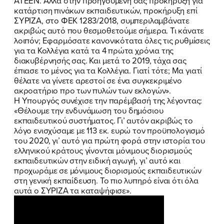
ΑΤΕΕΝ. Αλλά στην προηγούμενή σας προκήρυξη για
κατάρτιση πινάκων εκπαιδευτικών, προκήρυξη επί
ΣΥΡΙΖΑ, στο ΦΕΚ 1283/2018, συμπεριλαμβάνατε
ακριβώς αυτό που θεσμοθετούμε σήμερα. Τι κάνατε
λοιπόν; Εφαρμόσατε κανονικότατα όλες τις ρυθμίσεις
για τα Κολλέγια κατά τα 4 πρώτα χρόνια της
διακυβέρνησής σας. Και μετά το 2019, τάχα σας
έπιασε το μένος για τα Κολλέγια. Γιατί τότε; Μα γιατί
θέλατε να γίνετε αρεστοί σε ένα συγκεκριμένο
ακροατήριο προ των πυλών των εκλογών».
Η Υπουργός συνέχισε την παρέμβασή της λέγοντας:
«Θέλουμε την ενδυνάμωση του δημόσιου
εκπαιδευτικού συστήματος. Γι’ αυτόν ακριβώς το
λόγο ενισχύσαμε με 113 εκ. ευρώ τον προϋπολογισμό
του 2020, γι’ αυτό για πρώτη φορά στην ιστορία του
ελληνικού κράτους γίνονται μόνιμους διορισμούς
εκπαιδευτικών στην ειδική αγωγή, γι’ αυτό και
προχωράμε σε μόνιμους διορισμούς εκπαιδευτικών
στη γενική εκπαίδευση. Το πιο λυπηρό είναι ότι όλα
αυτά ο ΣΥΡΙΖΑ τα καταψήφισε».