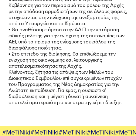
Κυβέρνηση για τον περιορισμό του ρόλου της Αρχής
με την απόδοση αρμοδιοτήτων της σε άλλους φορείς,
στοχεύοντας στην ενίσχυση της ανεξαρτησίας της
από το Υπουργείο και τα Ιδρύματα.
▪ Θα αναθέσουμε άμεσα στην ΑΔΙΠ την κατάρτιση
ειδικής μελέτης για την ενίσχυση της αυτονομίας των
ΑΕΙ, υπό το πρίσμα της ενίσχυσης του ρόλου της
διασφάλισης ποιότητας.
▪ Στο επίπεδο της διοίκησης, θα επιδιώξουμε την
ενίσχυση της οικονομικής και λειτουργικής
αποτελεσματικότητας της Αρχής.
Κλείνοντας, ζήτησα τις απόψεις των Μελών του
Διοικητικού Συμβουλίου επί συγκεκριμένων πτυχών
του Προγράμματος της Νέας Δημοκρατίας για την
Ανώτατη εκπαίδευση. Για εμάς, η ουσιαστική
διαβούλευση και η μέγιστη δυνατή συναίνεση
αποτελεί προτεραιότητα και στρατηγική επιδίωξη».
#MeTiNiki#MeTiNiki#MeTiNiki#MeTiNiki#MeTiN