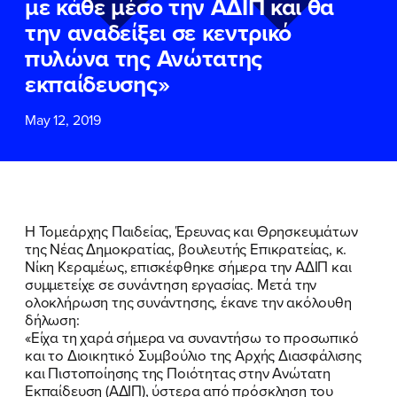
με κάθε μέσο την ΑΔΙΠ και θα
ΕΠΙΘΕΤΟ
ΕΠΙΘΕΤΟ
*
*
την αναδείξει σε κεντρικό
πυλώνα της Ανώτατης
ΤΗΛΕΦΩΝΟ
ΤΗΛΕΦΩΝΟ
*
εκπαίδευσης»
May 12, 2019
EMAIL
EMAIL
*
*
Αποδέχομαι την
Αποδέχομαι την
Πολιτική
Πολιτική
Προστασίας Προσωπικών
Προστασίας Προσωπικών
Δεδομένων
Δεδομένων
και τους τους
και τους τους
Όρους
Όρους
Η Τομεάρχης Παιδείας, Έρευνας και Θρησκευμάτων
Χρήσης
Χρήσης
του δικτυακού τόπου του
του δικτυακού τόπου του
της Νέας Δημοκρατίας, βουλευτής Επικρατείας, κ.
Πολιτικού Γραφείου της Βουλευτού
Πολιτικού Γραφείου της Βουλευτού
Νίκη Κεραμέως, επισκέφθηκε σήμερα την ΑΔΙΠ και
Νίκης Κεραμέως
Νίκης Κεραμέως
συμμετείχε σε συνάντηση εργασίας. Μετά την
ολοκλήρωση της συνάντησης, έκανε την ακόλουθη
δήλωση:
ΥΠΟΒΟΛΗ
ΥΠΟΒΟΛΗ
«Είχα τη χαρά σήμερα να συναντήσω το προσωπικό
και το Διοικητικό Συμβούλιο της Αρχής Διασφάλισης
και Πιστοποίησης της Ποιότητας στην Ανώτατη
Εκπαίδευση (ΑΔΙΠ), ύστερα από πρόσκληση του