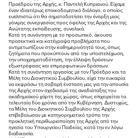
Προέδρου της Αρχής, κ. Παντελή Κυπριανού. Είχαμε
έναν ιδιαιτέρως εποικοδομητικό διάλογο, ο οποίος
ευελπιστώ ότι θα σηματοδοτήσει την έναρξη μιας
γόνιμης συνεργασίας προς όφελος της Αρχής και της
Ανώτατης εκπαίδευσης, συνολικά.
Κατά τη συνάντηση με το προσωπικό, άκουσα
προσεκτικά και κατέγραψα προβλήματα που
αντιμετωπίζουν στην καθημερινότητά τους, όπως
ζητήματα που προκύπτουν από την υποστελέχωση,
την υποχρηματοδότηση, την έλλειψη δράσεων
εξωστρέφειας και επιμορφωτικών δράσεων.
Κατά τη συνάντηση εργασίας με τον Πρόεδρο και τα
Μέλη του Διοικητικού Συμβουλίου, είχα την ευκαιρία
να εκφράσω τη σοβαρή ένσταση μας για την απουσία
της Αρχής στον σχεδιασμό της αναδιάταξης του
ακαδημαϊκού χάρτη της χώρας, όπως επιχειρείται τα
τελευταία δύο χρόνια από την Κυβέρνηση. Δυστυχώς,
τα Μέλη του Διοικητικού Συμβουλίου της Αρχής
επιβεβαίωσαν με κατηγορηματικό τρόπο την
προκλητική περιθωριοποίηση της Αρχής από την
ηγεσία του Υπουργείου Παιδείας, κατά την εν λόγω
διαδικασία.