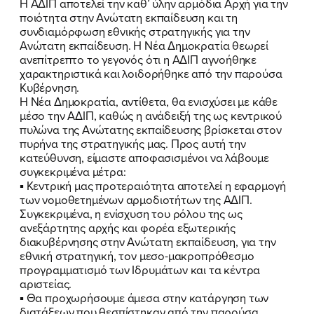
Η ΑΔΙΠ αποτελεί την καθ’ ύλην αρμόδια Αρχή για την
ποιότητα στην Ανώτατη εκπαίδευση και τη
συνδιαμόρφωση εθνικής στρατηγικής για την
Ανώτατη εκπαίδευση. Η Νέα Δημοκρατία θεωρεί
ΠΟΙΑ ΕΙΜΑΙ
ανεπίτρεπτο το γεγονός ότι η ΑΔΙΠ αγνοήθηκε
χαρακτηριστικά και λοιδορήθηκε από την παρούσα
ΕΡΓΟ
Κυβέρνηση.
Η Νέα Δημοκρατία, αντίθετα, θα ενισχύσει με κάθε
ΕΚΔΗΛΩΣΕΙΣ
μέσο την ΑΔΙΠ, καθώς η ανάδειξή της ως κεντρικού
πυλώνα της Ανώτατης εκπαίδευσης βρίσκεται στον
πυρήνα της στρατηγικής μας. Προς αυτή την
ΝΕΑ
κατεύθυνση, είμαστε αποφασισμένοι να λάβουμε
συγκεκριμένα μέτρα:
ΕΛΑ ΚΙ ΕΣΥ
▪ Κεντρική μας προτεραιότητα αποτελεί η εφαρμογή
των νομοθετημένων αρμοδιοτήτων της ΑΔΙΠ.
Συγκεκριμένα, η ενίσχυση του ρόλου της ως
ανεξάρτητης αρχής και φορέα εξωτερικής
διακυβέρνησης στην Ανώτατη εκπαίδευση, για την
FB
IN
TW
YT
LN
VB
TIKTOK
εθνική στρατηγική, τον μεσο-μακροπρόθεσμο
προγραμματισμό των Ιδρυμάτων και τα κέντρα
αριστείας.
▪ Θα προχωρήσουμε άμεσα στην κατάργηση των
διατάξεων που θεσπίστηκαν από την παρούσα