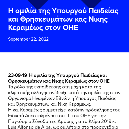
ΕΠΙΘΕΤΟ
ΕΠΙΘΕΤΟ
*
*
Η ομιλία της Υπουργού Παιδείας
και Θρησκευμάτων κας Νίκης
ΤΗΛΕΦΩΝΟ
ΤΗΛΕΦΩΝΟ
*
Κεραμέως στον ΟΗΕ
September 22, 2022
EMAIL
EMAIL
*
*
Αποδέχομαι την
Αποδέχομαι την
Πολιτική
Πολιτική
Προστασίας Προσωπικών
Προστασίας Προσωπικών
Δεδομένων
Δεδομένων
και τους τους
και τους τους
Όρους
Όρους
23-09-19 Η ομιλία της Υπουργού Παιδείας και
Χρήσης
Χρήσης
του δικτυακού τόπου του
του δικτυακού τόπου του
Θρησκευμάτων κας Νίκης Κεραμέως στον ΟΗΕ
Πολιτικού Γραφείου της Βουλευτού
Πολιτικού Γραφείου της Βουλευτού
Το ρόλο της εκπαίδευσης στη μάχη κατά της
Νίκης Κεραμέως
Νίκης Κεραμέως
κλιματικής αλλαγής ανέδειξε κατά την ομιλία της στον
Οργανισμό Ηνωμένων Εθνών, η Υπουργός Παιδείας
και Θρησκευμάτων, κα. Νίκη Κεραμέως.
ΥΠΟΒΟΛΗ
ΥΠΟΒΟΛΗ
Η κα. Κεραμέως συμμετείχε, κατόπιν πρόσκλησης του
Ειδικού Απεσταλμένου του ΓΓ του ΟΗΕ για την
Παγκόσμια Σύνοδο της Δράσης για το Κλίμα 2019 κ.
Luis Alfonso de Alba, ως ομιλήτρια στο προσυνέδριο