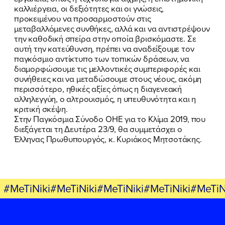
καλλιέργεια, οι δεξιότητες και οι γνώσεις,
προκειμένου να προσαρμοστούν στις
μεταβαλλόμενες συνθήκες, αλλά και να αντιστρέψουν
την καθοδική σπείρα στην οποία βρισκόμαστε. Σε
αυτή την κατεύθυνση, πρέπει να αναδείξουμε τον
παγκόσμιο αντίκτυπο των τοπικών δράσεων, να
διαμορφώσουμε τις μελλοντικές συμπεριφορές και
συνήθειες και να μεταδώσουμε στους νέους, ακόμη
περισσότερο, ηθικές αξίες όπως η διαγενεακή
αλληλεγγύη, ο αλτρουισμός, η υπευθυνότητα και η
κριτική σκέψη.
Στην Παγκόσμια Σύνοδο ΟΗΕ για το Κλίμα 2019, που
διεξάγεται τη Δευτέρα 23/9, θα συμμετάσχει ο
Έλληνας Πρωθυπουργός, κ. Κυριάκος Μητσοτάκης.
#MeTiNiki#MeTiNiki#MeTiNiki#MeTiNiki#MeTiN