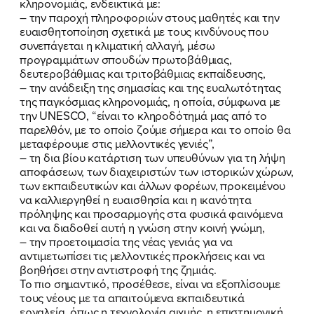
κληρονομιάς, ενδεικτικά με:
– την παροχή πληροφοριών στους μαθητές και την
ΠΟΙΑ ΕΙΜΑΙ
ευαισθητοποίηση σχετικά με τους κινδύνους που
συνεπάγεται η κλιματική αλλαγή, μέσω
ΕΡΓΟ
προγραμμάτων σπουδών πρωτοβάθμιας,
δευτεροβάθμιας και τριτοβάθμιας εκπαίδευσης,
– την ανάδειξη της σημασίας και της ευαλωτότητας
ΕΚΔΗΛΩΣΕΙΣ
της παγκόσμιας κληρονομιάς, η οποία, σύμφωνα με
την UNESCO, “είναι το κληροδότημά μας από το
ΝΕΑ
παρελθόν, με το οποίο ζούμε σήμερα και το οποίο θα
μεταφέρουμε στις μελλοντικές γενιές”,
ΕΛΑ ΚΙ ΕΣΥ
– τη δια βίου κατάρτιση των υπευθύνων για τη λήψη
αποφάσεων, των διαχειριστών των ιστορικών χώρων,
των εκπαιδευτικών και άλλων φορέων, προκειμένου
να καλλιεργηθεί η ευαισθησία και η ικανότητα
πρόληψης και προσαρμογής στα φυσικά φαινόμενα
FB
IN
TW
YT
LN
VB
TIKTOK
και να διαδοθεί αυτή η γνώση στην κοινή γνώμη,
– την προετοιμασία της νέας γενιάς για να
αντιμετωπίσει τις μελλοντικές προκλήσεις και να
βοηθήσει στην αντιστροφή της ζημιάς.
Το πιο σημαντικό, προσέθεσε, είναι να εξοπλίσουμε
τους νέους με τα απαιτούμενα εκπαιδευτικά
εργαλεία, όπως η τεχνολογία αιχμής, η επιστημονική