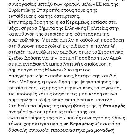
συνεργασίας μεταξύ των κρατών μελών ΕΕ και της
Ευρωπαϊκής Επιτροπής στους τομείς της
εκπαίδευσης και της κατάρτισης.
Στην παρέμβασή της, η
κα Κεραμέως
εστίασε στα
μέχρι σήμερα βήματα της Ελληνικής Πολιτείας στην
κατεύθυνση της στήριξης της ισότητας και της
συμπερίληψης. Μεταξύ αυτών, η καθολική πρόσβαση
στη δίχρονη προσχολική εκπαίδευση, η πολλαπλή
στήριξη των ευάλωτων ομάδων όπως το Στρατηγικό
Σχέδιο Δράσης για την Ισότιμη Πρόσβαση των ΑμεΑ
σε μία ενταξιακή/συμπεριληπτική εκπαίδευση, η
δημιουργία ενός Εθνικού Συστήματος
Επαγγελματικής Εκπαίδευσης, Κατάρτισης και Διά
Βίου Μάθησης, η προώθηση της ψηφιοποίησης της
εκπαίδευσης, ως προς το περιεχόμενο, τα εργαλεία,
ΠΟΙΑ ΕΙΜΑΙ
τις υποδομές και τις δεξιότητες, με έμφαση σε ένα
συμπεριληπτικό ψηφιακό εκπαιδευτικό μοντέλο.
ΕΡΓΟ
Στο δεύτερο μέρος της παρέμβασής της, η
Υπουργός
αναφέρθηκε σε τρόπους επέκτασης και
εντατικοποίησης της ευρωπαϊκής συνεργασίας. Όπως
ΕΚΔΗΛΩΣΕΙΣ
τόνισε χαρακτηριστικά η
κα Κεραμέως
:
«Σε αυτή τη
δύσκολη συγκυρία, παρουσιάστηκε μια μοναδική
ΝΕΑ