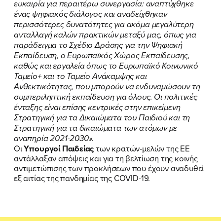
ευκαιρία για περαιτέρω συνεργασία: αναπτύχθηκε
ένας ψηφιακός διάλογος και αναδείχθηκαν
ΕΛΑ ΚΙ ΕΣΥ
περισσότερες δυνατότητες για ακόμα μεγαλύτερη
ανταλλαγή καλών πρακτικών μεταξύ μας, όπως για
παράδειγμα το Σχέδιο Δράσης για την Ψηφιακή
Εκπαίδευση, ο Ευρωπαϊκός Χώρος Εκπαίδευσης,
καθώς και εργαλεία όπως το Ευρωπαϊκό Κοινωνικό
FB
IN
TW
YT
LN
VB
TIKTOK
Ταμείο+ και το Ταμείο Ανάκαμψης και
Ανθεκτικότητας, που μπορούν να ενδυναμώσουν τη
συμπεριληπτική εκπαίδευση για όλους. Οι πολιτικές
ένταξης είναι επίσης κεντρικές στην επικείμενη
Στρατηγική για τα Δικαιώματα του Παιδιού και τη
Στρατηγική για τα δικαιώματα των ατόμων με
αναπηρία 2021-2030».
Οι
Υπουργοί Παιδείας
των κρατών-μελών της ΕΕ
αντάλλαξαν απόψεις και για τη βελτίωση της κοινής
αντιμετώπισης των προκλήσεων που έχουν αναδυθεί
εξ αιτίας της πανδημίας της COVID-19.