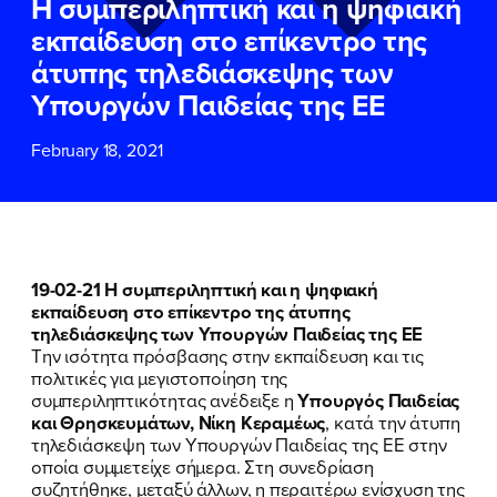
Η συμπεριληπτική και η ψηφιακή
ΕΠΙΘΕΤΟ
ΕΠΙΘΕΤΟ
*
*
εκπαίδευση στο επίκεντρο της
άτυπης τηλεδιάσκεψης των
ΤΗΛΕΦΩΝΟ
ΤΗΛΕΦΩΝΟ
*
Υπουργών Παιδείας της ΕΕ
February 18, 2021
EMAIL
EMAIL
*
*
Αποδέχομαι την
Αποδέχομαι την
Πολιτική
Πολιτική
Προστασίας Προσωπικών
Προστασίας Προσωπικών
Δεδομένων
Δεδομένων
και τους τους
και τους τους
Όρους
Όρους
19-02-21 Η συμπεριληπτική και η ψηφιακή
Χρήσης
Χρήσης
του δικτυακού τόπου του
του δικτυακού τόπου του
εκπαίδευση στο επίκεντρο της άτυπης
Πολιτικού Γραφείου της Βουλευτού
Πολιτικού Γραφείου της Βουλευτού
τηλεδιάσκεψης των Υπουργών Παιδείας της ΕΕ
Νίκης Κεραμέως
Νίκης Κεραμέως
Την ισότητα πρόσβασης στην εκπαίδευση και τις
πολιτικές για μεγιστοποίηση της
συμπεριληπτικότητας ανέδειξε η
Υπουργός Παιδείας
ΥΠΟΒΟΛΗ
ΥΠΟΒΟΛΗ
και Θρησκευμάτων, Νίκη Κεραμέως
, κατά την άτυπη
τηλεδιάσκεψη των Υπουργών Παιδείας της ΕΕ στην
οποία συμμετείχε σήμερα. Στη συνεδρίαση
συζητήθηκε, μεταξύ άλλων, η περαιτέρω ενίσχυση της